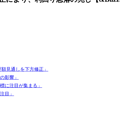
要額見通しを下方修正」
の影響」
標に注目が集まる」
注目」