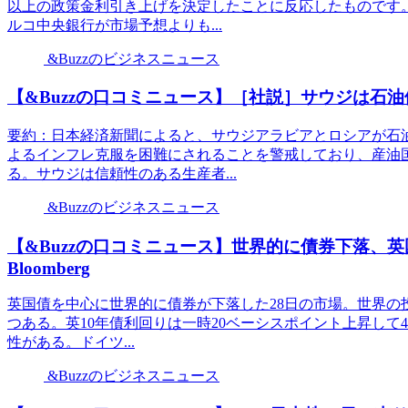
以上の政策金利引き上げを決定したことに反応したものです
ルコ中央銀行が市場予想よりも...
&Buzzのビジネスニュース
【&Buzzの口コミニュース】［社説］サウジは石油
要約：日本経済新聞によると、サウジアラビアとロシアが石
よるインフレ克服を困難にされることを警戒しており、産油
る。サウジは信頼性のある生産者...
&Buzzのビジネスニュース
【&Buzzの口コミニュース】世界的に債券下落、
Bloomberg
英国債を中心に世界的に債券が下落した28日の市場。世界の
つある。英10年債利回りは一時20ベーシスポイント上昇して
性がある。ドイツ...
&Buzzのビジネスニュース