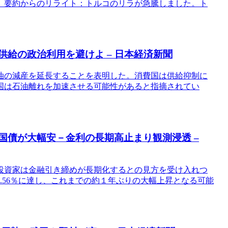
。要約からのリライト：トルコのリラが急騰しました。ト
供給の政治利用を避けよ – 日本経済新聞
油の減産を延長することを表明した。消費国は供給抑制に
国は石油離れを加速させる可能性があると指摘されてい
英国債が大幅安－金利の長期高止まり観測浸透 –
投資家は金融引き締めが長期化するとの見方を受け入れつ
4.56％に達し、これまでの約１年ぶりの大幅上昇となる可能