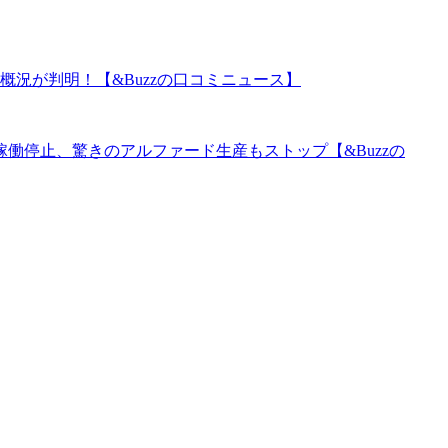
概況が判明！【&Buzzの口コミニュース】
働停止、驚きのアルファード生産もストップ【&Buzzの