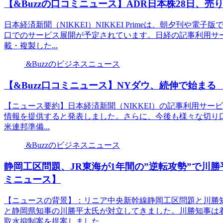
【&Buzzの口コミニュース】ADR日本株28日、売
日本経済新聞（NIKKEI）NIKKEI Primeは、朝夕刊
口でのサービス展開が予定されています。日経の記事利用サ
載・複製した...
&Buzzのビジネスニュース
【&Buzz口コミニュース】NYダウ、続伸で始まる
【ニュース要約】日本経済新聞（NIKKEI）の記事利用サービス
情報を提供すると発表しました。さらに、今後も様々な切り
米連邦準備...
&Buzzのビジネスニュース
静岡工区問題、JR東海が1年間の”逆転攻勢”で川勝
ミニュース】
【ニュースの背景】：リニア中央新幹線静岡工区問題と川勝
と静岡県知事の川勝平太氏が対立してきました。川勝知事は
取水抑制案を提案しました。...