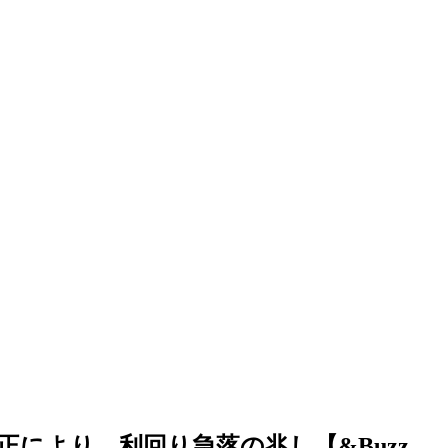
により、利回り急落の兆し【&Buzz