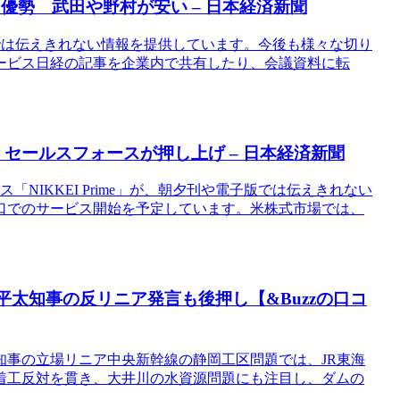
り優勢 武田や野村が安い – 日本経済新聞
や電子版では伝えきれない情報を提供しています。今後も様々な切り
ービス日経の記事を企業内で共有したり、会議資料に転
 セールスフォースが押し上げ – 日本経済新聞
「NIKKEI Prime」が、朝夕刊や電子版では伝えきれない
口でのサービス開始を予定しています。米株式市場では、
平太知事の反リニア発言も後押し【&Buzzの口コ
知事の立場リニア中央新幹線の静岡工区問題では、JR東海
着工反対を貫き、大井川の水資源問題にも注目し、ダムの