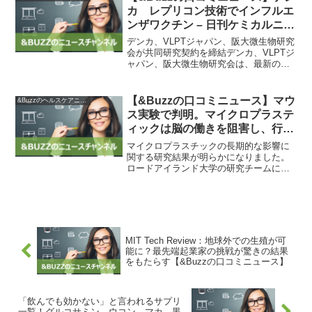
険に晒されるリスクにも目を...
カ レプリコン技術でインフルエ
ンザワクチン – 日刊ケミカルニュ
ース
デンカ、VLPTジャパン、阪大微生物研究
会が共同研究契約を締結デンカ、VLPTジ
ャパン、阪大微生物研究会は、最新のレ
プリコン（次世代mRNA）技術を用いた
季節性インフルエンザワクチンの開発に
関する共同研究契約を締結しました。こ
【&Buzzの口コミニュース】マウ
&Buzzのヘルスケアニュース
の技術の活用に...
ス実験で判明。マイクロプラステ
ィックは脳の働きを阻害し、行動
に異変も|au Webポータル経済・
マイクロプラスチックの長期的な影響に
ITニュース
関する研究結果が明らかになりました。
ロードアイランド大学の研究チームによ
ると、マイクロプラスチックはマウスの
消化器官以外にも肝臓、脾臓、腎臓など
の臓器の組織にも蓄積されることが確認
されました。また、マイク...
MIT Tech Review：地球外での生殖が可
能に？最先端起業家の挑戦が驚きの結果
をもたらす【&Buzzの口コミニュース】
「飲んでも効かない」と言われるサプリ
一覧！グルコサミン、ウコン、マカ、黒