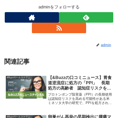
adminをフォローする
admin
関連記事
【&Buzzの口コミニュース】胃食
&Buzzのヘルスケアニュース
道逆流症に処方の「PPI」 長期
処方の高齢者 認知症リスクを高
める可能性 | ヘルスデーニュース
プロトンポンプ阻害薬（PPI）の長期使用
| 毎日新聞「医療プレミア」
は認知症リスクを高める可能性がある米
ミネソタ大学の研究で、PPIを処方されて
いる高齢者において認知症の発症リスク
が高まることが示された。PPIは胃酸逆流
症に対して処方されるが、最近の研究で
卵巣がん再発の早期検出に腫瘍マ
&Buzzのヘルスケアニュース