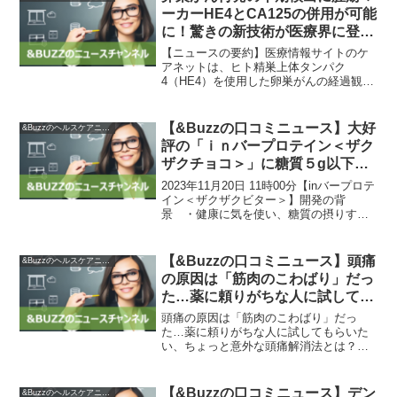
は心筋梗塞や...
ーカーHE4とCA125の併用が可能
に！驚きの新技術が医療界に登場
【&Buzzの口コミニュース】
【ニュースの要約】医療情報サイトのケ
アネットは、ヒト精巣上体タンパク
4（HE4）を使用した卵巣がんの経過観察
について会見を行った。卵巣がんは自覚
症状が少なく、進行した状態で見つかる
ことが多いため、経過観察が重要であ
【&Buzzの口コミニュース】大好
&Buzzのヘルスケアニュース
る。HE4は卵巣がんの腫瘍...
評の「ｉｎバープロテイン＜ザク
ザクチョコ＞」に糖質５g以下、
甘さ控えめな“ビター味”が新登
2023年11月20日 11時00分【inバープロテ
場。「ｉｎバープロテイン＜ザク
イン＜ザクザクビター＞】開発の背
景 ・健康に気を使い、糖質の摂りすぎ
ザクビター＞」11月27日（月）
を気にされるお客様がいらっしゃる。
より新発売 | 森永製菓株式会社の
（当社調べ） ・新型コロナウイルス感
プレスリリース
染症が5類に移行し、お客様の行動・意識
【&Buzzの口コミニュース】頭痛
&Buzzのヘルスケアニュース
の変化として...
の原因は「筋肉のこわばり」だっ
た…薬に頼りがちな人に試しても
らいたい、ちょっと意外な頭痛解
頭痛の原因は「筋肉のこわばり」だっ
消法とは？|au Webポータル国内
た…薬に頼りがちな人に試してもらいた
い、ちょっと意外な頭痛解消法とは？老
ニュース
若男女問わず、悩む人が多いのが頭痛。
頭痛は鎮痛剤で凌ぎがちですが、血管系
の大病が隠れていることもあり、命の危
【&Buzzの口コミニュース】デン
&Buzzのヘルスケアニュース