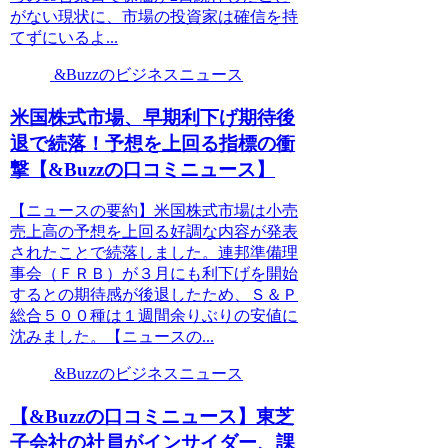
がない現状に、市場の投資家は確信を持
てずにいるよ...
&Buzzのビジネスニュース
米国株式市場、早期利下げ期待後
退で続落！予想を上回る指標の衝
撃【&Buzzの口コミニュース】
【ニュースの要約】米国株式市場は小売
売上高の予想を上回る好調な内容が発表
されたことで続落しました。連邦準備理
事会（ＦＲＢ）が３月にも利下げを開始
するとの期待感が後退したため、Ｓ＆Ｐ
総合５００種は１週間余りぶりの安値に
沈みました。【ニュースの...
&Buzzのビジネスニュース
【&Buzzの口コミニュース】東芝
子会社の社員がインサイダー、課