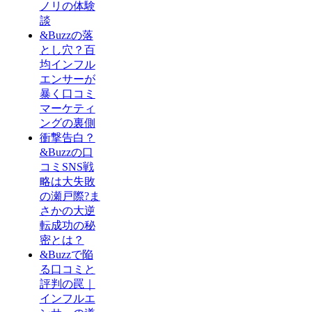
ノリの体験
談
&Buzzの落
とし穴？百
均インフル
エンサーが
暴く口コミ
マーケティ
ングの裏側
衝撃告白？
&Buzzの口
コミSNS戦
略は大失敗
の瀬戸際?ま
さかの大逆
転成功の秘
密とは？
&Buzzで陥
る口コミと
評判の罠｜
インフルエ