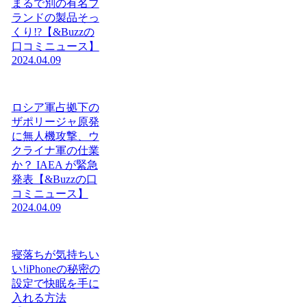
まるで別の有名ブ
ランドの製品そっ
くり!?【&Buzzの
口コミニュース】
2024.04.09
ロシア軍占拠下の
ザポリージャ原発
に無人機攻撃、ウ
クライナ軍の仕業
か？ IAEA が緊急
発表【&Buzzの口
コミニュース】
2024.04.09
寝落ちが気持ちい
い!iPhoneの秘密の
設定で快眠を手に
入れる方法