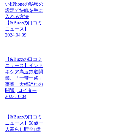
い!iPhoneの秘密の
設定で快眠を手に
入れる方法
【&Buzzの口コミ
ニュース】
2024.04.09
【&Buzzの口コミ
ニュース】インド
ネシア高速鉄道開
業、「一帯一路」
事業 大幅遅れの
開通 | ロイター
2023.10.04
【&Buzzの口コミ
ニュース】58歳一
人暮らし貯金1億