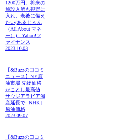
1200万円。将来の
施設入所も視野に
入れ、老後に備え
たい(あるじゃん
（All About マネ
ー）) – Yahoo!フ
ァイナンス
2023.10.03
【&Buzzの口コミ
ニュース】NY原
油市場 先物価格
がことし最高値
サウジアラビア減
産延長で | NHK |
原油価格
2023.09.07
【&Buzzの口コミ