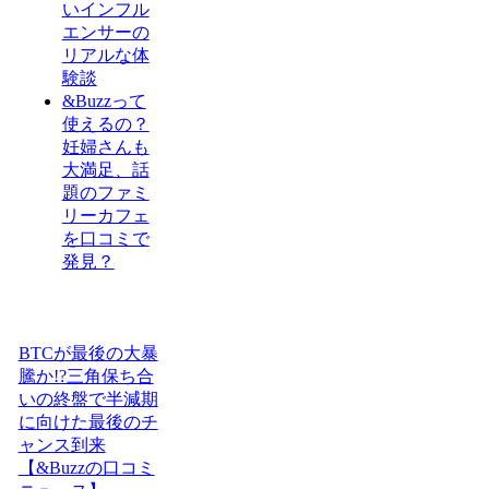
いインフル
エンサーの
リアルな体
験談
&Buzzって
使えるの？
妊婦さんも
大満足、話
題のファミ
リーカフェ
を口コミで
発見？
BTCが最後の大暴
騰か!?三角保ち合
いの終盤で半減期
に向けた最後のチ
ャンス到来
【&Buzzの口コミ