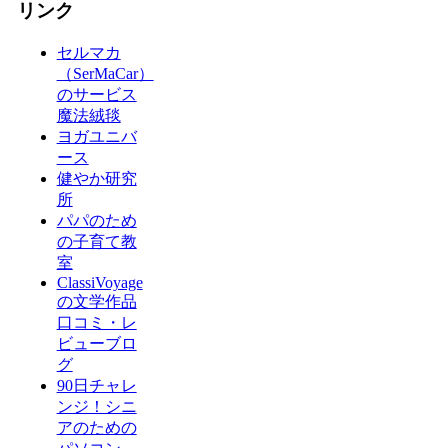
リンク
セルマカ
（SerMaCar）
のサービス
魔法絨毯
ヨガユニバ
ース
健やか研究
所
パパのため
の子育て教
室
ClassiVoyage
の文学作品
口コミ・レ
ビューブロ
グ
90日チャレ
ンジ！シニ
アのための