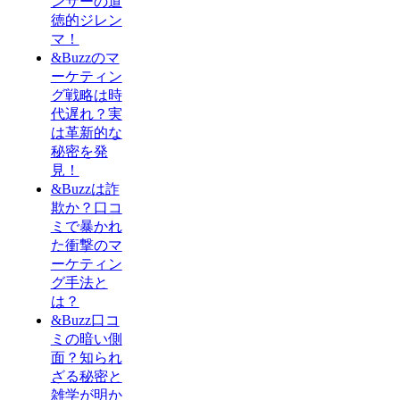
ンサーの道
徳的ジレン
マ！
&Buzzのマ
ーケティン
グ戦略は時
代遅れ？実
は革新的な
秘密を発
見！
&Buzzは詐
欺か？口コ
ミで暴かれ
た衝撃のマ
ーケティン
グ手法と
は？
&Buzz口コ
ミの暗い側
面？知られ
ざる秘密と
雑学が明か