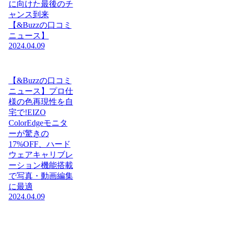
に向けた最後のチ
ャンス到来
【&Buzzの口コミ
ニュース】
2024.04.09
【&Buzzの口コミ
ニュース】プロ仕
様の色再現性を自
宅で!EIZO
ColorEdgeモニタ
ーが驚きの
17%OFF、ハード
ウェアキャリブレ
ーション機能搭載
で写真・動画編集
に最適
2024.04.09