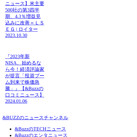
ニュース】米主要
500社の第3四半
期、4.3％増益見
込みに改善＝ＬＳ
ＥＧ | ロイター
2023.10.30
『2023年新
NISA、始めるな
ら今！経済評論家
が提言「投資ブー
ム到来で株価急
騰」』【&Buzzの
口コミニュース】
2024.01.06
&BUZZのニュースチャンネル
&BuzzのTECHニュース
&Buzzのエンタニュース