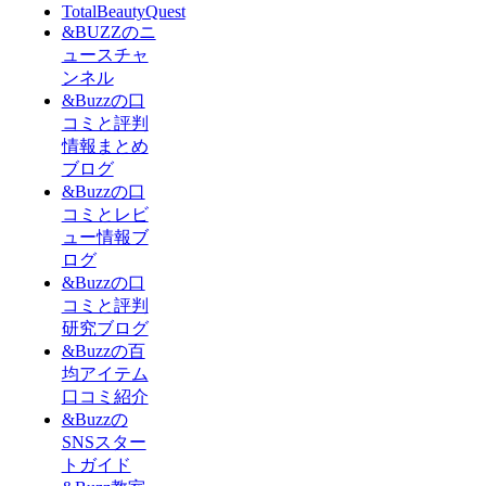
TotalBeautyQuest
&BUZZのニ
ュースチャ
ンネル
&Buzzの口
コミと評判
情報まとめ
ブログ
&Buzzの口
コミとレビ
ュー情報ブ
ログ
&Buzzの口
コミと評判
研究ブログ
&Buzzの百
均アイテム
口コミ紹介
&Buzzの
SNSスター
トガイド