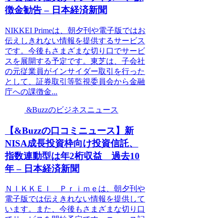
徴金勧告 – 日本経済新聞
NIKKEI Primeは、朝夕刊や電子版ではお
伝えしきれない情報を提供するサービス
です。今後もさまざまな切り口でサービ
スを展開する予定です。東芝は、子会社
の元従業員がインサイダー取引を行った
として、証券取引等監視委員会から金融
庁への課徴金...
&Buzzのビジネスニュース
【&Buzzの口コミニュース】新
NISA成長投資枠向け投資信託、
指数連動型は年2桁収益 過去10
年 – 日本経済新聞
ＮＩＫＫＥＩ Ｐｒｉｍｅは、朝夕刊や
電子版では伝えきれない情報を提供して
います。また、今後もさまざまな切り口