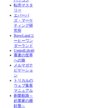
パソコン
転売マスタ
リー
エバーバ
ズ・マーケ
ティング研
究所
BrewLandコ
ーヒーワン
ダーランド
UntiedLife40
蕎麦の世界
への旅
メルマガナ
ビゲーショ
ン
トリカルの
ウェブ集客
マニュアル
創業航路～
起業家の羅
針盤～