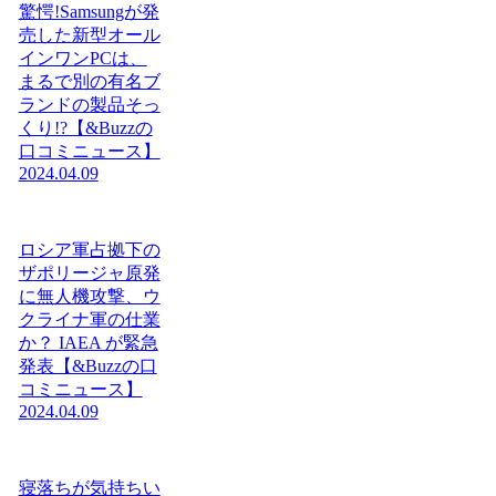
驚愕!Samsungが発
売した新型オール
インワンPCは、
まるで別の有名ブ
ランドの製品そっ
くり!?【&Buzzの
口コミニュース】
2024.04.09
ロシア軍占拠下の
ザポリージャ原発
に無人機攻撃、ウ
クライナ軍の仕業
か？ IAEA が緊急
発表【&Buzzの口
コミニュース】
2024.04.09
寝落ちが気持ちい