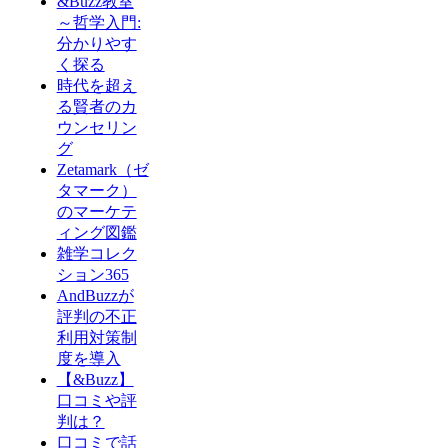
&Buzz教室
～哲学入門:
分かりやす
く探る
時代を超え
る賢者のカ
ウンセリン
グ
Zetamark（ゼ
タマーク）
のマーケテ
ィング図鑑
雑学コレク
ション365
AndBuzzが
評判の不正
利用対策制
度を導入
【&Buzz】
口コミや評
判は？
口コミで話