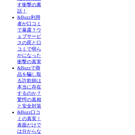
す衝撃の裏
話！
&Buzz利用
者が口コミ
で暴露？ウ
ェブサービ
スの罠と口
コミで明ら
かになった
衝撃の真実
&Buzzで商
品を騙し取
る詐欺師は
本当に存在
するのか？
驚愕の真相
と安全対策
&Buzz口コ
ミの真実！
表面だけで
は分からな