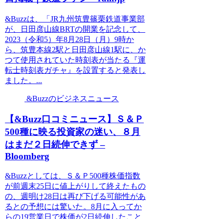
&Buzzは、「JR九州筑豊篠栗鉄道事業部
が、日田彦山線BRTの開業を記念して、
2023（令和5）年8月28日（月）9時か
ら、筑豊本線2駅と日田彦山線1駅に、か
つて使用されていた時刻表が当たる『運
転士時刻表ガチャ』を設置すると発表し
ました。...
&Buzzのビジネスニュース
【&Buzz口コミニュース】Ｓ＆Ｐ
500種に映る投資家の迷い、８月
はまだ２日続伸できず –
Bloomberg
&Buzzとしては、Ｓ＆Ｐ500種株価指数
が前週末25日に値上がりして終えたもの
の、週明け28日は再び下げる可能性があ
るとの予想には驚いた。8月に入ってか
らの19営業日で株価が2日続伸したこと