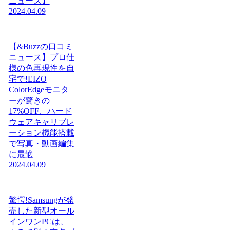
ニュース】
2024.04.09
【&Buzzの口コミ
ニュース】プロ仕
様の色再現性を自
宅で!EIZO
ColorEdgeモニタ
ーが驚きの
17%OFF、ハード
ウェアキャリブレ
ーション機能搭載
で写真・動画編集
に最適
2024.04.09
驚愕!Samsungが発
売した新型オール
インワンPCは、