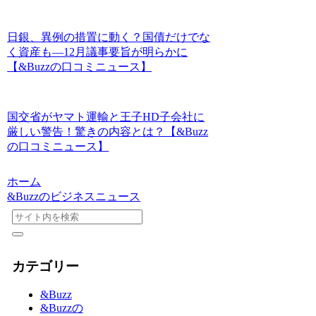
日銀、異例の措置に動く？国債だけでな
く資産も―12月議事要旨が明らかに
【&Buzzの口コミニュース】
国交省がヤマト運輸と王子HD子会社に
厳しい警告！驚きの内容とは？【&Buzz
の口コミニュース】
ホーム
&Buzzのビジネスニュース
カテゴリー
&Buzz
&Buzzの