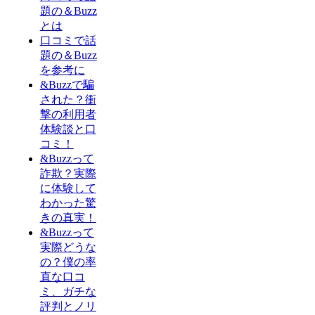
題の＆Buzz
とは
口コミで話
題の＆Buzz
を参考に
&Buzzで騙
された？衝
撃の利用者
体験談と口
コミ！
&Buzzって
詐欺？実際
に体験して
わかった驚
きの真実！
&Buzzって
実際どうな
の？僕の率
直な口コ
ミ、ガチな
評判とノリ