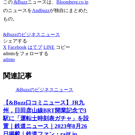
この
&Buzz
ニュースは、
Bloomberg.co.jp
のニュースを
Andbuzz
が独自にまとめた
もの。
&Buzzのビジネスニュース
シェアする
X
Facebook
はてブ
LINE
コピー
adminをフォローする
admin
関連記事
&Buzzのビジネスニュース
【&Buzz口コミニュース】JR九
州，日田彦山線BRT開業記念で3
駅に「運転士時刻表ガチャ」を設
置｜鉄道ニュース｜2023年8月26
日掲載｜鉄道ファン・railf.jp