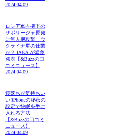
2024.04.09
ロシア軍占拠下の
ザポリージャ原発
に無人機攻撃、ウ
クライナ軍の仕業
か？ IAEA が緊急
発表【&Buzzの口
コミニュース】
2024.04.09
寝落ちが気持ちい
い!iPhoneの秘密の
設定で快眠を手に
入れる方法
【&Buzzの口コミ
ニュース】
2024.04.09