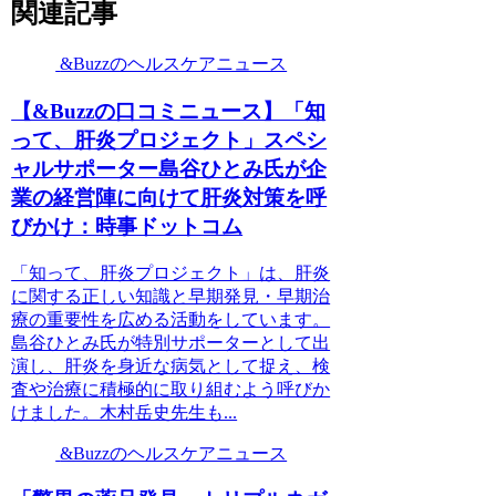
関連記事
&Buzzのヘルスケアニュース
【&Buzzの口コミニュース】「知
って、肝炎プロジェクト」スペシ
ャルサポーター島谷ひとみ氏が企
業の経営陣に向けて肝炎対策を呼
びかけ：時事ドットコム
「知って、肝炎プロジェクト」は、肝炎
に関する正しい知識と早期発見・早期治
療の重要性を広める活動をしています。
島谷ひとみ氏が特別サポーターとして出
演し、肝炎を身近な病気として捉え、検
査や治療に積極的に取り組むよう呼びか
けました。木村岳史先生も...
&Buzzのヘルスケアニュース