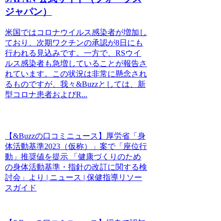
ジャパン）
米国ではコロナウイルス感染者が増加し
ており、次期ワクチンの承認が8日にも
行われる見込みです。一方で、RSウイ
ルス感染者も急増していることが報告さ
れています。この状況は非常に懸念され
るものですが、我々&Buzzとしては、新
型コロナ患者およびR...
【&Buzzの口コミニュース】厚労省「身
体活動基準2023（仮称）」案で「座位行
動」推奨値を提示 「健康づくりのため
の身体活動基準・指針の改訂に関する検
討会」より | ニュース | 保健指導リソー
スガイド