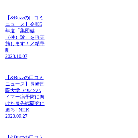
【&Buzzの口コミ
ニュース】令和5
年度「集団健
（検）診」を再実
施します！／精華
町
2023.10.07
【&Buzzの口コミ
ニュース】長崎国
際大学 アルツハ
イマー病予防に向
けた最先端研究に
迫る | NHK
2023.09.27
【&Buzzの口コミ