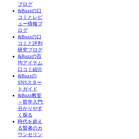
ブログ
&Buzzの口
コミとレビ
ュー情報ブ
ログ
&Buzzの口
コミと評判
研究ブログ
&Buzzの百
均アイテム
口コミ紹介
&Buzzの
SNSスター
トガイド
&Buzz教室
～哲学入門:
分かりやす
く探る
時代を超え
る賢者のカ
ウンセリン