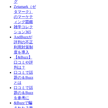
グ
Zetamark（ゼ
タマーク）
のマーケテ
ィング図鑑
雑学コレク
ション365
AndBuzzが
評判の不正
利用対策制
度を導入
【&Buzz】
口コミや評
判は？
口コミで話
題の＆Buzz
とは
口コミで話
題の＆Buzz
を参考に
&Buzzで騙
された？衝