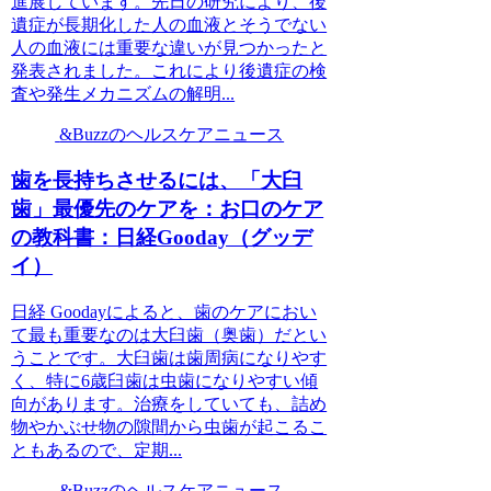
進展しています。先日の研究により、後
遺症が長期化した人の血液とそうでない
人の血液には重要な違いが見つかったと
発表されました。これにより後遺症の検
査や発生メカニズムの解明...
&Buzzのヘルスケアニュース
歯を長持ちさせるには、「大臼
歯」最優先のケアを：お口のケア
の教科書：日経Gooday（グッデ
イ）
日経 Goodayによると、歯のケアにおい
て最も重要なのは大臼歯（奥歯）だとい
うことです。大臼歯は歯周病になりやす
く、特に6歳臼歯は虫歯になりやすい傾
向があります。治療をしていても、詰め
物やかぶせ物の隙間から虫歯が起こるこ
ともあるので、定期...
&Buzzのヘルスケアニュース