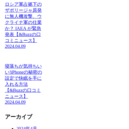
ロシア軍占拠下の
ザポリージャ原発
に無人機攻撃、ウ
クライナ軍の仕業
か？ IAEA が緊急
発表【&Buzzの口
コミニュース】
2024.04.09
寝落ちが気持ちい
い!iPhoneの秘密の
設定で快眠を手に
入れる方法
【&Buzzの口コミ
ニュース】
2024.04.09
アーカイブ
2024年4月