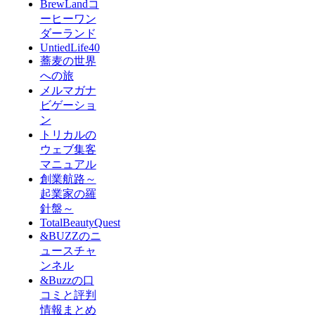
BrewLandコ
ーヒーワン
ダーランド
UntiedLife40
蕎麦の世界
への旅
メルマガナ
ビゲーショ
ン
トリカルの
ウェブ集客
マニュアル
創業航路～
起業家の羅
針盤～
TotalBeautyQuest
&BUZZのニ
ュースチャ
ンネル
&Buzzの口
コミと評判
情報まとめ