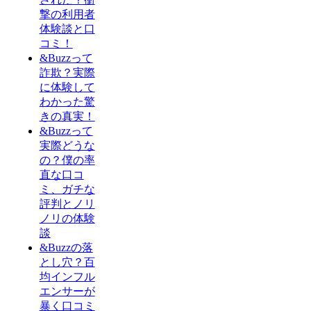
撃の利用者
体験談と口
コミ！
&Buzzって
詐欺？実際
に体験して
わかった驚
きの真実！
&Buzzって
実際どうな
の？僕の率
直な口コ
ミ、ガチな
評判とノリ
ノリの体験
談
&Buzzの落
とし穴？百
均インフル
エンサーが
暴く口コミ