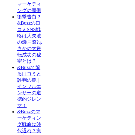
マーケティ
ングの裏側
衝撃告白？
&Buzzの口
コミSNS戦
略は大失敗
の瀬戸際?ま
さかの大逆
転成功の秘
密とは？
&Buzzで陥
る口コミと
評判の罠｜
インフルエ
ンサーの道
徳的ジレン
マ！
&Buzzのマ
ーケティン
グ戦略は時
代遅れ？実