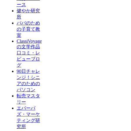
ース
健やか研究
所
パパのため
の子育て教
室
ClassiVoyage
の文学作品
口コミ・レ
ビューブロ
グ
90日チャレ
ンジ！シニ
アのための
パソコン
転売マスタ
リー
エバーバ
ズ・マーケ
ティング研
究所