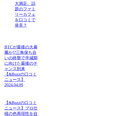
大満足、話
題のファミ
リーカフェ
を口コミで
発見？
BTCが最後の大暴
騰か!?三角保ち合
いの終盤で半減期
に向けた最後のチ
ャンス到来
【&Buzzの口コミ
ニュース】
2024.04.09
【&Buzzの口コミ
ニュース】プロ仕
様の色再現性を自