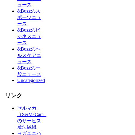
ュース
&Buzzのス
ポーツニュ
ース
&Buzzのビ
ジネスニュ
ース
&Buzzのヘ
ルスケアニ
ュース
&Buzzの一
般ニュース
Uncategorized
リンク
セルマカ
（SerMaCar）
のサービス
魔法絨毯
ヨガユニバ