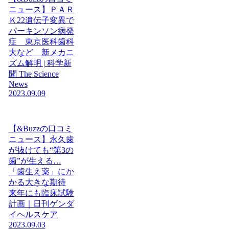
ニュース】ＰＡＲ
Ｋ22遺伝子変異で
パーキンソン病発
症 東京医科歯科
大など 新メカニ
ズム解明 | 科学新
聞 The Science
News
2023.09.09
【&Buzzの口コミ
ニュース】永久歯
が抜けても“第3の
歯”が生える…
「歯生え薬」にか
かる大きな期待
来年にも臨床試験
計画｜日刊ゲンダ
イヘルスケア
2023.09.03