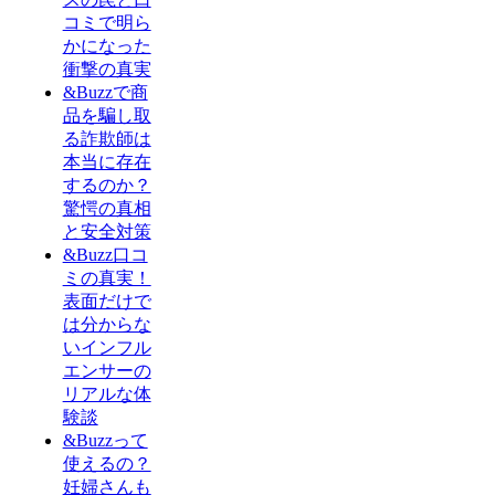
コミで明ら
かになった
衝撃の真実
&Buzzで商
品を騙し取
る詐欺師は
本当に存在
するのか？
驚愕の真相
と安全対策
&Buzz口コ
ミの真実！
表面だけで
は分からな
いインフル
エンサーの
リアルな体
験談
&Buzzって
使えるの？
妊婦さんも