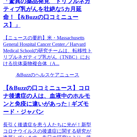
「驚異の薬品発見 トリプルネガ
ティブ乳がんを壮絶な5カ月延
命！【&Buzzの口コミニュー
ス】」
【ニュースの要約】米・Massachusetts
General Hospital Cancer Center／Harvard
Medical Schoolの研究チームは、転移性ト
リプルネガティブ乳がん（TNBC）にお
ける抗体薬物複合体（A...
&Buzzのヘルスケアニュース
【&Buzzの口コミニュース】コロ
ナ後遺症の人は、血液中のホルモ
ンと免疫に違いがあった | ギズモ
ード・ジャパン
長引く後遺症を患う人たちに光が！新型
コロナウイルスの後遺症に関する研究が