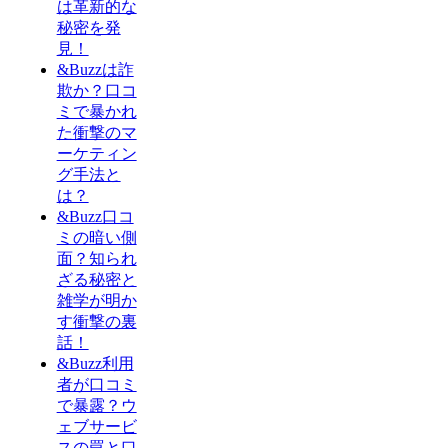
は革新的な
秘密を発
見！
&Buzzは詐
欺か？口コ
ミで暴かれ
た衝撃のマ
ーケティン
グ手法と
は？
&Buzz口コ
ミの暗い側
面？知られ
ざる秘密と
雑学が明か
す衝撃の裏
話！
&Buzz利用
者が口コミ
で暴露？ウ
ェブサービ
スの罠と口