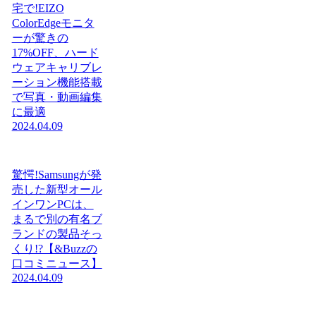
宅で!EIZO
ColorEdgeモニタ
ーが驚きの
17%OFF、ハード
ウェアキャリブレ
ーション機能搭載
で写真・動画編集
に最適
2024.04.09
驚愕!Samsungが発
売した新型オール
インワンPCは、
まるで別の有名ブ
ランドの製品そっ
くり!?【&Buzzの
口コミニュース】
2024.04.09