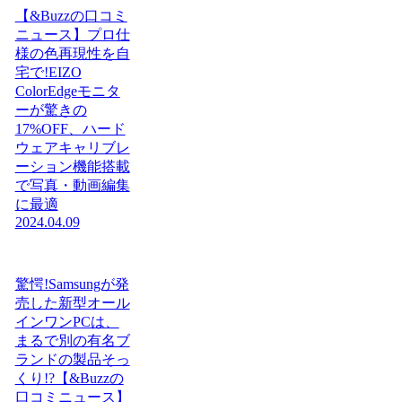
【&Buzzの口コミ
ニュース】プロ仕
様の色再現性を自
宅で!EIZO
ColorEdgeモニタ
ーが驚きの
17%OFF、ハード
ウェアキャリブレ
ーション機能搭載
で写真・動画編集
に最適
2024.04.09
驚愕!Samsungが発
売した新型オール
インワンPCは、
まるで別の有名ブ
ランドの製品そっ
くり!?【&Buzzの
口コミニュース】