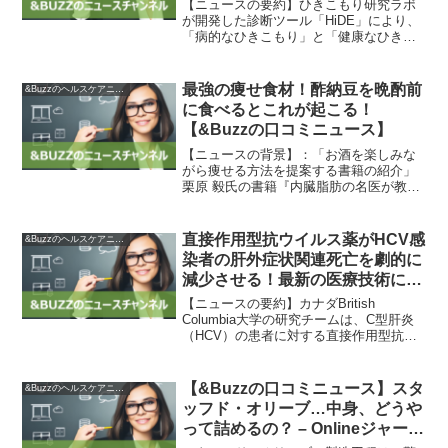
ス】」
【ニュースの要約】ひきこもり研究ラボ
が開発した診断ツール「HiDE」により、
「病的なひきこもり」と「健康なひきこ
もり」を識別することが可能になりまし
た。このツールは自己診断で利用できる
ものであり、「物理的なひきこもり」の
最強の痩せ食材！酢納豆を晩酌前
&Buzzのヘルスケアニュース
程度と期間、心理的な...
に食べるとこれが起こる！
【&Buzzの口コミニュース】
【ニュースの背景】：「お酒を楽しみな
がら痩せる方法を提案する書籍の紹介」
栗原 毅氏の書籍『内臓脂肪の名医が教え
る痩せるお酒の飲み方』は、お酒好きな
人でも痩せるための方法を紹介していま
す。一般的には、ダイエット中は禁酒す
直接作用型抗ウイルス薬がHCV感
&Buzzのヘルスケアニュース
べきと言われますが、こ...
染者の肝外症状関連死亡を劇的に
減少させる！最新の医療技術によ
る驚きの結果が明らかに【&Buzz
【ニュースの要約】カナダBritish
の口コミニュース】
Columbia大学の研究チームは、C型肝炎
（HCV）の患者に対する直接作用型抗ウ
イルス薬（DAA）治療の効果を検討しま
した。DAA治療は肝外症状関連の死亡リ
スクも減らし、肝疾患の死亡率を減少さ
【&Buzzの口コミニュース】スタ
&Buzzのヘルスケアニュース
せるこ...
ッフド・オリーブ…中身、どうや
って詰めるの？ – Onlineジャーニ