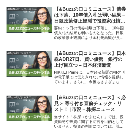
プで最大128コア構成のArmアーキテクチ
ャのCPUで、...
【&Buzzの口コミニュース】債券
&Buzzのビジネスニュース
は下落、10年債入札は弱い結果－
日銀政策修正観測で投資家は慎重
– Bloomberg
要約：５日の債券相場は下落し、10年国
債入札の結果も弱いものとなった。日銀
の政策修正観測により金利先高観が強ま
り、投資家が慎重になったため、入札の
結果は予想よりも大幅に低下した。10年
債入札結果は弱かったものの、応札倍率
【&Buzzの口コミニュース】日本
&Buzzのビジネスニュース
が高く、一部の投資家...
株ADR27日、買い優勢 銀行の
上げ目立つ – 日本経済新聞
NIKKEI Primeは、日本経済新聞の朝夕刊
や電子版では伝えきれない情報を提供し
ています。さらに、今後もさまざまな切
り口でサービスを展開する予定です。27
日の米株式市場では、日本株の米預託証
券（ADR）の買いが優勢となりました。
【&Buzzの口コミニュース】＜必
&Buzzのビジネスニュース
日米株式...
見＞ 寄り付き直前チェック・リ
スト！ | 市況 – 株探ニュース
当サイト「株探（かぶたん）」では、投
資勧誘や投資に関する助言を目的として
いません。投資の判断については、読者
自身の責任で行ってください。当サイト