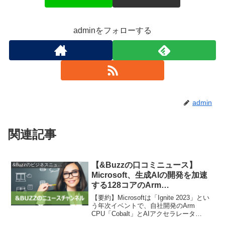
adminをフォローする
admin
関連記事
【&Buzzの口コミニュース】
&Buzzのビジネスニュース
Microsoft、生成AIの開発を加速
する128コアのArm
CPU「Cobalt」とAIアクセラレ
【要約】Microsoftは「Ignite 2023」とい
ータ「Maia」 – PC Watch
う年次イベントで、自社開発のArm
CPU「Cobalt」とAIアクセラレータ
「Maia」を発表しました。Cobaltは1チッ