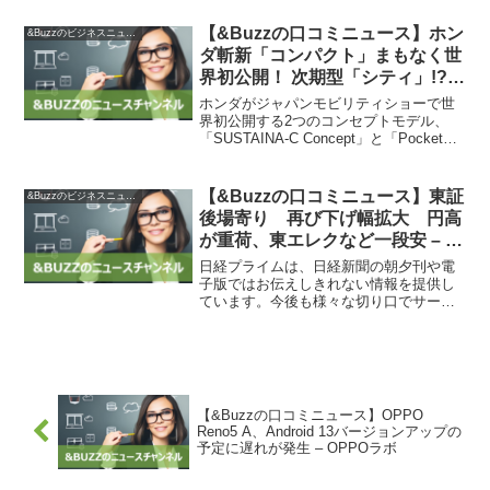
のデータは、東京証券取引所、大阪取引
所、名古屋証券取引所、JPX総研、ジャ
【&Buzzの口コミニュース】ホン
&Buzzのビジネスニュース
パンネクスト証券、Ch...
ダ斬新「コンパクト」まもなく世
界初公開！ 次期型「シティ」!?
レトロ感ある丸目ライトモデル
ホンダがジャパンモビリティショーで世
×”超”コンパクトバイクを25日お
界初公開する2つのコンセプトモデル、
「SUSTAINA-C Concept」と「Pocket
披露目 | くるまのニュース
Concept」は、約40年前に登場したクル
マやバイクと非常に似た関係性を持って
います。このショーは、日本最大...
【&Buzzの口コミニュース】東証
&Buzzのビジネスニュース
後場寄り 再び下げ幅拡大 円高
が重荷、東エレクなど一段安 – 日
本経済新聞
日経プライムは、日経新聞の朝夕刊や電
子版ではお伝えしきれない情報を提供し
ています。今後も様々な切り口でサービ
スを展開する予定です。本日の東京株式
市場は、日経平均株価が再び下げ幅を広
げ、3万2400円台前半で推移しています。
円高・ドル安が進行...
【&Buzzの口コミニュース】OPPO
Reno5 A、Android 13バージョンアップの
予定に遅れが発生 – OPPOラボ