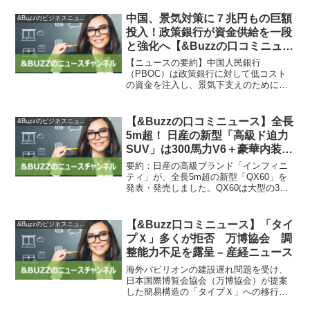
め、電池メーカーや自動車メーカーは材
料調達のリスクヘッジが必要となる。米
中国、景気対策に７兆円もの巨額
&Buzzのビジネスニュース
国はインフレ抑制法を...
投入！政策銀行が資金供給を一段
と強化へ【&Buzzの口コミニュー
ス】
【ニュースの要約】中国人民銀行
（PBOC）は政策銀行に対して低コスト
の資金を注入し、景気下支えのために住
宅・インフラプロジェクトへの資金供給
を強化する可能性が示唆されている。政
府は不動産セクターの支援や成長の安定
【&Buzzの口コミニュース】全長
&Buzzのビジネスニュース
化にこの資金を活用する予定で...
5m超！ 日産の新型「高級ド迫力
SUV」は300馬力V6＋豪華内装！
インフィニティの米国最新
要約：日産の高級ブランド「インフィニ
「QX60」に熱望の声集まる（く
ティ」が、全長5m超の新型「QX60」を
発表・発売しました。QX60は大型の3列
るまのニュース） | 自動車情報・
シートSUVであり、豪華な内装と迫力あ
ニュース – carview!
るスタイルが特徴です。乗車定員は最大7
人で、パワートレインには3.5リッターV
【&Buzz口コミニュース】「タイ
&Buzzのビジネスニュース
型6気筒...
プＸ」多くが拒否 万博協会 調
整能力不足を露呈 – 産経ニュース
海外パビリオンの建設遅れ問題を受け、
日本国際博覧会協会（万博協会）が提案
した簡易構造の「タイプＸ」への移行を
検討している国は５カ国にとどまること