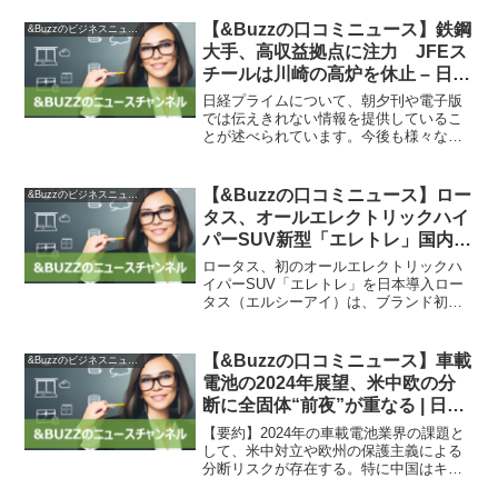
【&Buzzの口コミニュース】鉄鋼
&Buzzのビジネスニュース
大手、高収益拠点に注力 JFEス
チールは川崎の高炉を休止 – 日本
経済新聞
日経プライムについて、朝夕刊や電子版
では伝えきれない情報を提供しているこ
とが述べられています。今後も様々な切
り口でサービスを展開する予定です。ま
た、日経の記事利用サービスについても
言及されており、企業での記事共有や会
【&Buzzの口コミニュース】ロー
&Buzzのビジネスニュース
議資料への利用、注文印刷...
タス、オールエレクトリックハイ
パーSUV新型「エレトレ」国内初
披露 価格は2332万円から – Car
ロータス、初のオールエレクトリックハ
Watch
イパーSUV「エレトレ」を日本導入ロー
タス（エルシーアイ）は、ブランド初と
なるオールエレクトリックハイパーSUV
新型「エレトレ」の日本導入を発表しま
した。実車が初披露され、グレードは
【&Buzzの口コミニュース】車載
&Buzzのビジネスニュース
「S」と「R」の2つが...
電池の2024年展望、米中欧の分
断に全固体“前夜”が重なる | 日経
クロステック（xTECH）
【要約】2024年の車載電池業界の課題と
して、米中対立や欧州の保護主義による
分断リスクが存在する。特に中国はキー
となる電池材料の供給を押さえているた