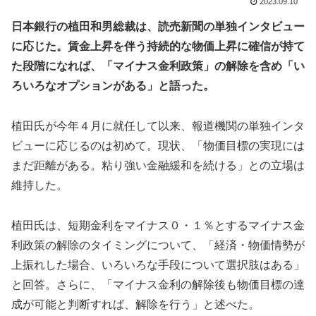
2023.09.10
日本銀行の植田和男総裁は、読売新聞の単独インタビュー
に応じた。賃金上昇を伴う持続的な物価上昇に確信が持て
た段階になれば、「マイナス金利政策」の解除を含め「い
ろいろなオプションがある」と語った。
植田氏が今年４月に就任して以来、報道機関の単独インタ
ビューに応じるのは初めて。現状、「物価目標の実現には
まだ距離がある。粘り強い金融緩和を続ける」との立場は
維持した。
植田氏は、短期金利をマイナス０・１％とするマイナス金
利政策の解除のタイミングについて、「経済・物価情勢が
上振れした場合、いろいろな手段について選択肢はある」
と回答。さらに、「マイナス金利の解除後も物価目標の達
成が可能と判断すれば、解除を行う」と述べた。