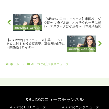
が明らかになりました。予定されるタイ
プＡの出展数は５６で、「５カ国」では
その１割以下となっていま...
【&Buzzの口コミニュース】米国株、ダ
ウ続伸し75ドル高 ハイテクの一角に買
い ナスダックは小反発 – 日本経済新聞
【&Buzzの口コミニュース】英アームＩ
ＰＯに対する投資家需要、募集額の6倍に
＝関係筋 | ロイター
ホーム
&Buzzのビジネスニュース
&BUZZのニュースチャンネル
&BuzzのTECHニュース
&Buzzのエンタニュース