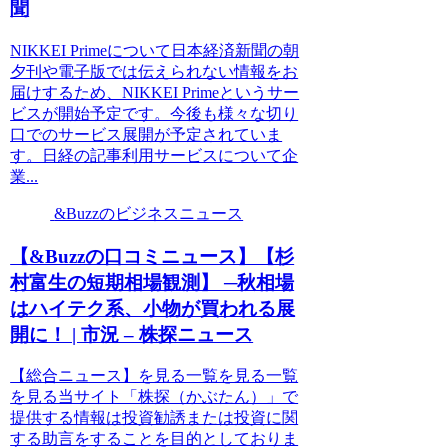
聞
NIKKEI Primeについて日本経済新聞の朝
夕刊や電子版では伝えられない情報をお
届けするため、NIKKEI Primeというサー
ビスが開始予定です。今後も様々な切り
口でのサービス展開が予定されていま
す。日経の記事利用サービスについて企
業...
&Buzzのビジネスニュース
【&Buzzの口コミニュース】【杉
村富生の短期相場観測】 ─秋相場
はハイテク系、小物が買われる展
開に！ | 市況 – 株探ニュース
【総合ニュース】を見る一覧を見る一覧
を見る当サイト「株探（かぶたん）」で
提供する情報は投資勧誘または投資に関
する助言をすることを目的としておりま