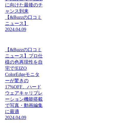
に向けた最後のチ
ャンス到来
【&Buzzの口コミ
ニュース】
2024.04.09
【&Buzzの口コミ
ニュース】プロ仕
様の色再現性を自
宅で!EIZO
ColorEdgeモニタ
ーが驚きの
17%OFF、ハード
ウェアキャリブレ
ーション機能搭載
で写真・動画編集
に最適
2024.04.09