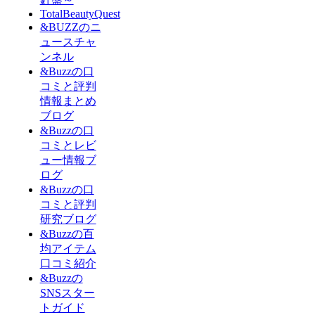
TotalBeautyQuest
&BUZZのニ
ュースチャ
ンネル
&Buzzの口
コミと評判
情報まとめ
ブログ
&Buzzの口
コミとレビ
ュー情報ブ
ログ
&Buzzの口
コミと評判
研究ブログ
&Buzzの百
均アイテム
口コミ紹介
&Buzzの
SNSスター
トガイド