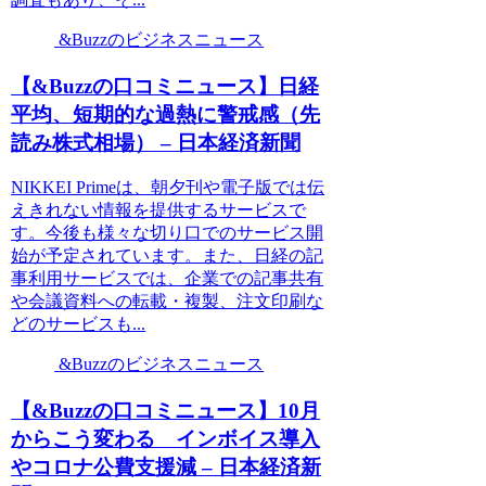
&Buzzのビジネスニュース
【&Buzzの口コミニュース】日経
平均、短期的な過熱に警戒感（先
読み株式相場） – 日本経済新聞
NIKKEI Primeは、朝夕刊や電子版では伝
えきれない情報を提供するサービスで
す。今後も様々な切り口でのサービス開
始が予定されています。また、日経の記
事利用サービスでは、企業での記事共有
や会議資料への転載・複製、注文印刷な
どのサービスも...
&Buzzのビジネスニュース
【&Buzzの口コミニュース】10月
からこう変わる インボイス導入
やコロナ公費支援減 – 日本経済新