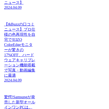
ニュース】
2024.04.09
【&Buzzの口コミ
ニュース】プロ仕
様の色再現性を自
宅で!EIZO
ColorEdgeモニタ
ーが驚きの
17%OFF、ハード
ウェアキャリブレ
ーション機能搭載
で写真・動画編集
に最適
2024.04.09
驚愕!Samsungが発
売した新型オール
インワンPCは、