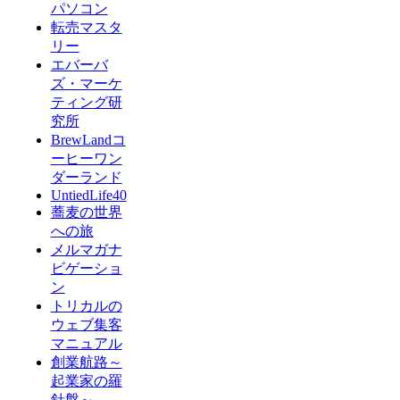
パソコン
転売マスタ
リー
エバーバ
ズ・マーケ
ティング研
究所
BrewLandコ
ーヒーワン
ダーランド
UntiedLife40
蕎麦の世界
への旅
メルマガナ
ビゲーショ
ン
トリカルの
ウェブ集客
マニュアル
創業航路～
起業家の羅
針盤～