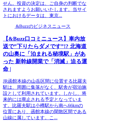
せん。投資の決定は、ご自身の判断でな
されますようお願いいたします。当サイ
トにおけるデータは、東京...
&Buzzのビジネスニュース
【&Buzz口コミニュース】車内放
送で”下りたらダメです”!? 北海道
の山奥に「泊まれる秘境駅」があ
った 新幹線開業で「消滅」迫る運
命 |
JR函館本線の山岳区間に位置する比羅夫
駅は、周囲に集落がなく、駅舎が宿泊施
設として利用されています。しかし、将
来的には廃止される予定となっていま
す。比羅夫駅は小樽駅から南へ66kmの
位置にあり、函館本線の閑散区間である
山線に属しています。こ...