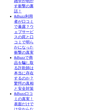
雑学が明か
す衝撃の裏
話！
&Buzz利用
者が口コミ
で暴露？ウ
ェブサービ
スの罠と口
コミで明ら
かになった
衝撃の真実
&Buzzで商
品を騙し取
る詐欺師は
本当に存在
するのか？
驚愕の真相
と安全対策
&Buzz口コ
ミの真実！
表面だけで
は分からな