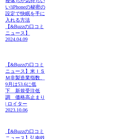
寝落ちが気持ちい
い!iPhoneの秘密の
設定で快眠を手に
入れる方法
【&Buzzの口コミ
ニュース】
2024.04.09
【&Buzzの口コミ
ニュース】米ＩＳ
Ｍ非製造業指数、
9月は53.6に低
下 新規受注低
調 価格高止まり
| ロイター
2023.10.06
【&Buzzの口コミ
ニュース】弘南鉄