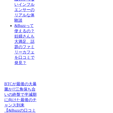
いインフル
エンサーの
リアルな体
験談
&Buzzって
使えるの？
妊婦さんも
大満足、話
題のファミ
リーカフェ
を口コミで
発見？
BTCが最後の大暴
騰か!?三角保ち合
いの終盤で半減期
に向けた最後のチ
ャンス到来
【&Buzzの口コミ