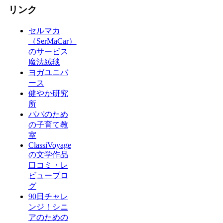
リンク
セルマカ
（SerMaCar）
のサービス
魔法絨毯
ヨガユニバ
ース
健やか研究
所
パパのため
の子育て教
室
ClassiVoyage
の文学作品
口コミ・レ
ビューブロ
グ
90日チャレ
ンジ！シニ
アのための