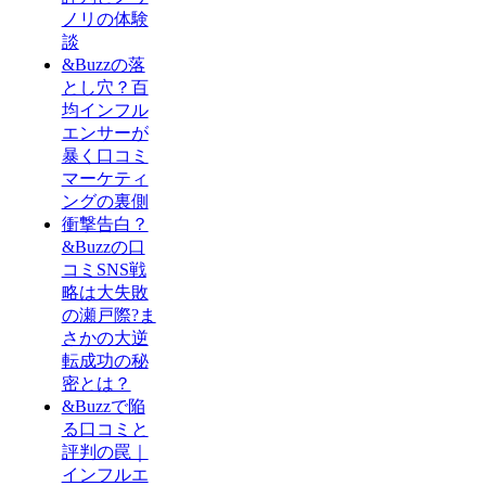
ノリの体験
談
&Buzzの落
とし穴？百
均インフル
エンサーが
暴く口コミ
マーケティ
ングの裏側
衝撃告白？
&Buzzの口
コミSNS戦
略は大失敗
の瀬戸際?ま
さかの大逆
転成功の秘
密とは？
&Buzzで陥
る口コミと
評判の罠｜
インフルエ