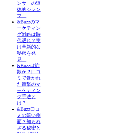
ンサーの道
徳的ジレン
マ！
&Buzzのマ
ーケティン
グ戦略は時
代遅れ？実
は革新的な
秘密を発
見！
&Buzzは詐
欺か？口コ
ミで暴かれ
た衝撃のマ
ーケティン
グ手法と
は？
&Buzz口コ
ミの暗い側
面？知られ
ざる秘密と