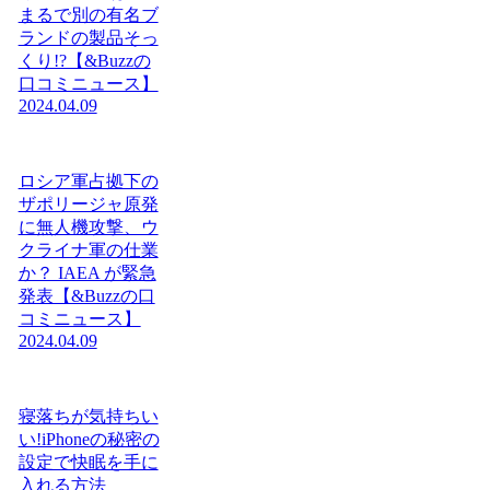
まるで別の有名ブ
ランドの製品そっ
くり!?【&Buzzの
口コミニュース】
2024.04.09
ロシア軍占拠下の
ザポリージャ原発
に無人機攻撃、ウ
クライナ軍の仕業
か？ IAEA が緊急
発表【&Buzzの口
コミニュース】
2024.04.09
寝落ちが気持ちい
い!iPhoneの秘密の
設定で快眠を手に
入れる方法