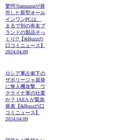
驚愕!Samsungが発
売した新型オール
インワンPCは、
まるで別の有名ブ
ランドの製品そっ
くり!?【&Buzzの
口コミニュース】
2024.04.09
ロシア軍占拠下の
ザポリージャ原発
に無人機攻撃、ウ
クライナ軍の仕業
か？ IAEA が緊急
発表【&Buzzの口
コミニュース】
2024.04.09