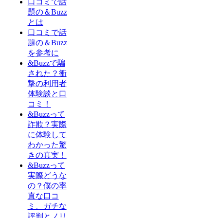
口コミで話
題の＆Buzz
とは
口コミで話
題の＆Buzz
を参考に
&Buzzで騙
された？衝
撃の利用者
体験談と口
コミ！
&Buzzって
詐欺？実際
に体験して
わかった驚
きの真実！
&Buzzって
実際どうな
の？僕の率
直な口コ
ミ、ガチな
評判とノリ