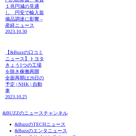
１兆円減の見通
し 円安で輸入装
備品調達に影響 –
産経ニュース
2023.10.30
【&Buzzの口コミ
ニュース】トヨタ
きょう1つの工場
を除き稼働再開
全面再開は26日の
予定 | NHK | 自動
車
2023.10.25
&BUZZのニュースチャンネル
&BuzzのTECHニュース
&Buzzのエンタニュース