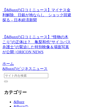
【&Buzzの口コミニュース】マイナス金
利解除、日銀が地ならし ショック回避
探る – 日本経済新聞
【&Buzzの口コミニュース】“怪物の木
こり”の正体は？ 亀梨和也“サイコパス
弁護士”の緊迫した特別映像＆場面写真
が公開 | ORICON NEWS
ホーム
&Buzzのビジネスニュース
カテゴリー
&Buzz
&Buzzの