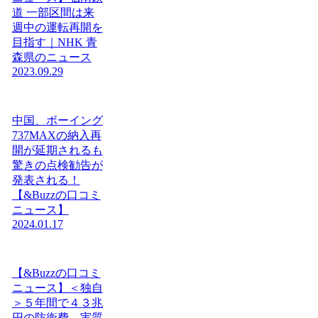
道 一部区間は来
週中の運転再開を
目指す｜NHK 青
森県のニュース
2023.09.29
中国、ボーイング
737MAXの納入再
開が延期されるも
驚きの点検勧告が
発表される！
【&Buzzの口コミ
ニュース】
2024.01.17
【&Buzzの口コミ
ニュース】＜独自
＞５年間で４３兆
円の防衛費、実質