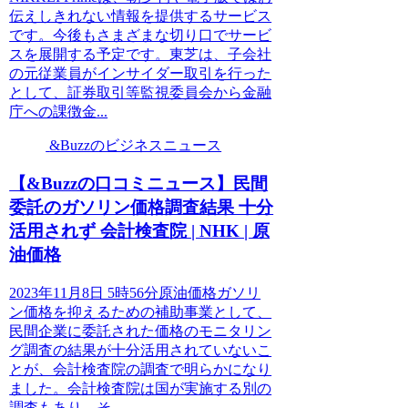
伝えしきれない情報を提供するサービス
です。今後もさまざまな切り口でサービ
スを展開する予定です。東芝は、子会社
の元従業員がインサイダー取引を行った
として、証券取引等監視委員会から金融
庁への課徴金...
&Buzzのビジネスニュース
【&Buzzの口コミニュース】民間
委託のガソリン価格調査結果 十分
活用されず 会計検査院 | NHK | 原
油価格
2023年11月8日 5時56分原油価格ガソリ
ン価格を抑えるための補助事業として、
民間企業に委託された価格のモニタリン
グ調査の結果が十分活用されていないこ
とが、会計検査院の調査で明らかになり
ました。会計検査院は国が実施する別の
調査もあり、そ...