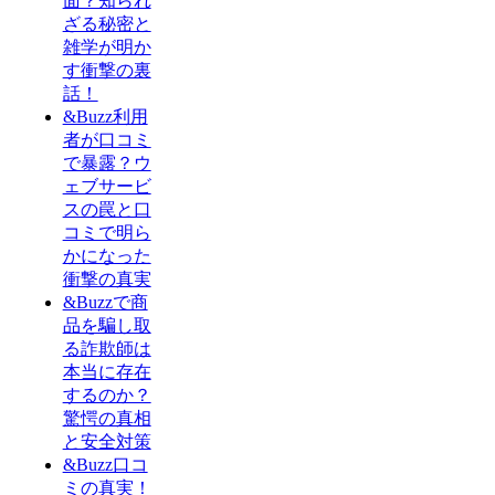
面？知られ
ざる秘密と
雑学が明か
す衝撃の裏
話！
&Buzz利用
者が口コミ
で暴露？ウ
ェブサービ
スの罠と口
コミで明ら
かになった
衝撃の真実
&Buzzで商
品を騙し取
る詐欺師は
本当に存在
するのか？
驚愕の真相
と安全対策
&Buzz口コ
ミの真実！