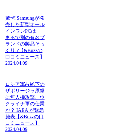
驚愕!Samsungが発
売した新型オール
インワンPCは、
まるで別の有名ブ
ランドの製品そっ
くり!?【&Buzzの
口コミニュース】
2024.04.09
ロシア軍占拠下の
ザポリージャ原発
に無人機攻撃、ウ
クライナ軍の仕業
か？ IAEA が緊急
発表【&Buzzの口
コミニュース】
2024.04.09