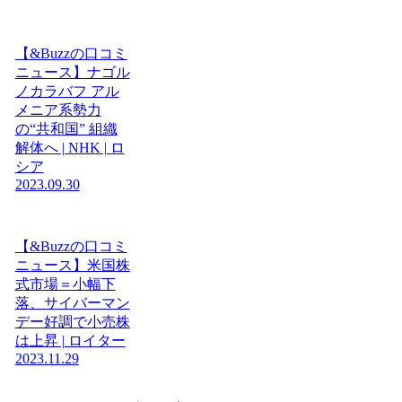
【&Buzzの口コミ
ニュース】ナゴル
ノカラバフ アル
メニア系勢力
の“共和国” 組織
解体へ | NHK | ロ
シア
2023.09.30
【&Buzzの口コミ
ニュース】米国株
式市場＝小幅下
落、サイバーマン
デー好調で小売株
は上昇 | ロイター
2023.11.29