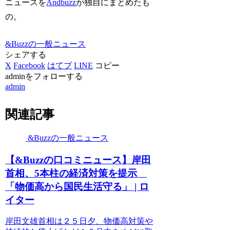
ニュースを
Andbuzz
が独自にまとめたも
の。
&Buzzの一般ニュース
シェアする
X
Facebook
はてブ
LINE
コピー
adminをフォローする
admin
関連記事
&Buzzの一般ニュース
【&Buzzの口コミニュース】岸田
首相、5本柱の経済対策を提示
「物価高から国民生活守る」 | ロ
イター
岸田文雄首相は２５日夕、物価高対策や