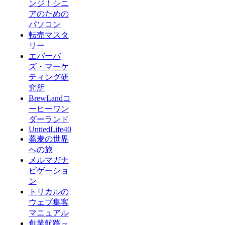
ンジ！シニ
アのための
パソコン
転売マスタ
リー
エバーバ
ズ・マーケ
ティング研
究所
BrewLandコ
ーヒーワン
ダーランド
UntiedLife40
蕎麦の世界
への旅
メルマガナ
ビゲーショ
ン
トリカルの
ウェブ集客
マニュアル
創業航路～