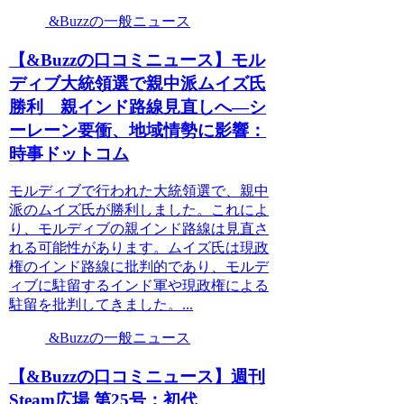
&Buzzの一般ニュース
【&Buzzの口コミニュース】モル
ディブ大統領選で親中派ムイズ氏
勝利 親インド路線見直しへ―シ
ーレーン要衝、地域情勢に影響：
時事ドットコム
モルディブで行われた大統領選で、親中
派のムイズ氏が勝利しました。これによ
り、モルディブの親インド路線は見直さ
れる可能性があります。ムイズ氏は現政
権のインド路線に批判的であり、モルデ
ィブに駐留するインド軍や現政権による
駐留を批判してきました。...
&Buzzの一般ニュース
【&Buzzの口コミニュース】週刊
Steam広場 第25号：初代