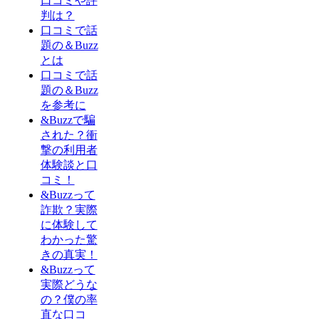
口コミや評
判は？
口コミで話
題の＆Buzz
とは
口コミで話
題の＆Buzz
を参考に
&Buzzで騙
された？衝
撃の利用者
体験談と口
コミ！
&Buzzって
詐欺？実際
に体験して
わかった驚
きの真実！
&Buzzって
実際どうな
の？僕の率
直な口コ