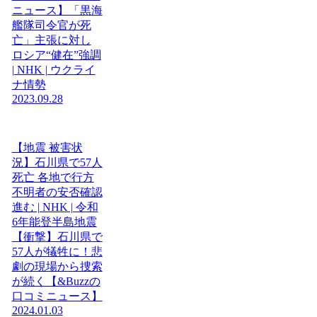
ニュース】「黒海
艦隊司令官が死
亡」主張に対し
ロシア“健在”強調
| NHK | ウクライ
ナ情勢
2023.09.28
【地震 被害状
況】石川県で57人
死亡 各地で行方
不明者の安否確認
進む | NHK | 令和
6年能登半島地震
【衝撃】石川県で
57人が犠牲に！悲
劇の現場から捜索
が続く【&Buzzの
口コミニュース】
2024.01.03