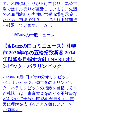
す。米国債利回りが下げており、為替市
場ではドル売りが復活しています。先週
の米雇用統計が力強い労働市場を示唆し
たため、市場では３月までの利下げ期待
が後退しています。しかし...
&Buzzの一般ニュース
【&Buzzの口コミニュース】札幌
市 2030年冬の五輪招致断念 2034
年以降を目指す方針 | NHK | オリ
ンピック・パラリンピック
2023年10月6日 1時08分オリンピック・
パラリンピック2030年冬のオリンピッ
ク・パラリンピックの招致を目指してき
た札幌市は、東京大会をめぐる不祥事な
どを受けて十分なPR活動が行えず、市
民に理解を広げることが難しいとして、
2030年大...