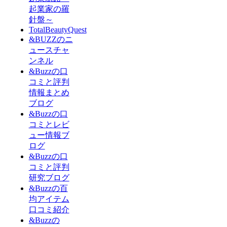
起業家の羅
針盤～
TotalBeautyQuest
&BUZZのニ
ュースチャ
ンネル
&Buzzの口
コミと評判
情報まとめ
ブログ
&Buzzの口
コミとレビ
ュー情報ブ
ログ
&Buzzの口
コミと評判
研究ブログ
&Buzzの百
均アイテム
口コミ紹介
&Buzzの