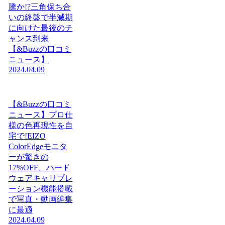
騰か!?三角保ち合
いの終盤で半減期
に向けた最後のチ
ャンス到来
【&Buzzの口コミ
ニュース】
2024.04.09
【&Buzzの口コミ
ニュース】プロ仕
様の色再現性を自
宅で!EIZO
ColorEdgeモニタ
ーが驚きの
17%OFF、ハード
ウェアキャリブレ
ーション機能搭載
で写真・動画編集
に最適
2024.04.09