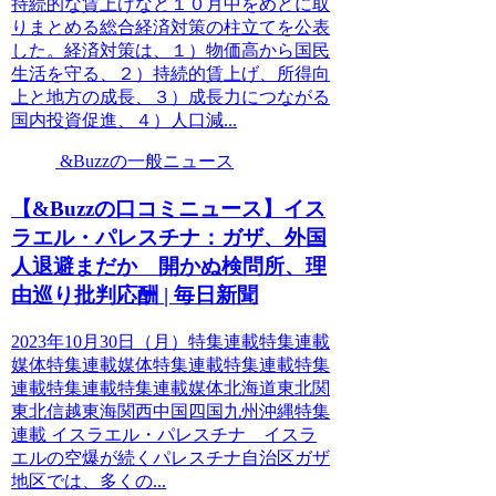
持続的な賃上げなど１０月中をめどに取
りまとめる総合経済対策の柱立てを公表
した。経済対策は、１）物価高から国民
生活を守る、２）持続的賃上げ、所得向
上と地方の成長、３）成長力につながる
国内投資促進、４）人口減...
&Buzzの一般ニュース
【&Buzzの口コミニュース】イス
ラエル・パレスチナ：ガザ、外国
人退避まだか 開かぬ検問所、理
由巡り批判応酬 | 毎日新聞
2023年10月30日（月）特集連載特集連載
媒体特集連載媒体特集連載特集連載特集
連載特集連載特集連載媒体北海道東北関
東北信越東海関西中国四国九州沖縄特集
連載 イスラエル・パレスチナ イスラ
エルの空爆が続くパレスチナ自治区ガザ
地区では、多くの...