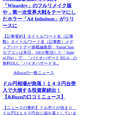
「Wizardry」のフルリメイク版
や，第一次世界大戦をテーマにし
たホラー「Ad Infinitum」がリリ
ースに
【記事要約】タイトル/ワード名（記事
数）タイトル/ワード名（記事数）メデ
ィアパートナー連載編集部：YamaChan
カプコンは本日、SIEが配信した「State
of Play」で、「バイオハザード RE:4」の
無料DLC「バイオハザード R...
&Buzzの一般ニュース
ドル円相場が急落！１４３円台突
入で大損する投資家続出！
【&Buzzの口コミニュース】
【ニュースの要約】ドル売りが強まり、
ドル円は１４３円台に値を落としていま