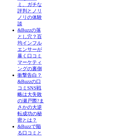
ミ、ガチな
評判とノリ
ノリの体験
談
&Buzzの落
とし穴？百
均インフル
エンサーが
暴く口コミ
マーケティ
ングの裏側
衝撃告白？
&Buzzの口
コミSNS戦
略は大失敗
の瀬戸際?ま
さかの大逆
転成功の秘
密とは？
&Buzzで陥
る口コミと