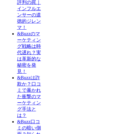
評判の罠｜
インフルエ
ンサーの道
徳的ジレン
マ！
&Buzzのマ
ーケティン
グ戦略は時
代遅れ？実
は革新的な
秘密を発
見！
&Buzzは詐
欺か？口コ
ミで暴かれ
た衝撃のマ
ーケティン
グ手法と
は？
&Buzz口コ
ミの暗い側