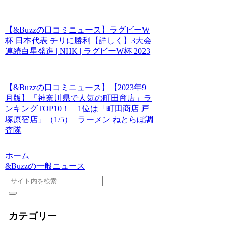
【&Buzzの口コミニュース】ラグビーW
杯 日本代表 チリに勝利【詳しく】3大会
連続白星発進 | NHK | ラグビーW杯 2023
【&Buzzの口コミニュース】【2023年9
月版】「神奈川県で人気の町田商店」ラ
ンキングTOP10！ 1位は「町田商店 戸
塚原宿店」（1/5） | ラーメン ねとらぼ調
査隊
ホーム
&Buzzの一般ニュース
カテゴリー