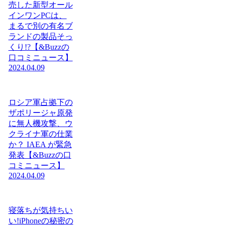
売した新型オール
インワンPCは、
まるで別の有名ブ
ランドの製品そっ
くり!?【&Buzzの
口コミニュース】
2024.04.09
ロシア軍占拠下の
ザポリージャ原発
に無人機攻撃、ウ
クライナ軍の仕業
か？ IAEA が緊急
発表【&Buzzの口
コミニュース】
2024.04.09
寝落ちが気持ちい
い!iPhoneの秘密の