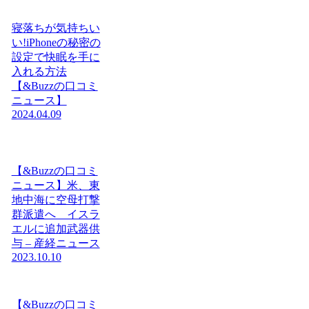
寝落ちが気持ちい
い!iPhoneの秘密の
設定で快眠を手に
入れる方法
【&Buzzの口コミ
ニュース】
2024.04.09
【&Buzzの口コミ
ニュース】米、東
地中海に空母打撃
群派遣へ イスラ
エルに追加武器供
与 – 産経ニュース
2023.10.10
【&Buzzの口コミ