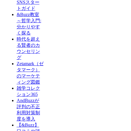
SNSスター
トガイド
&Buzz教室
～哲学入門:
分かりやす
く探る
時代を超え
る賢者のカ
ウンセリン
グ
Zetamark（ゼ
タマーク）
のマーケテ
ィング図鑑
雑学コレク
ション365
AndBuzzが
評判の不正
利用対策制
度を導入
【&Buzz】