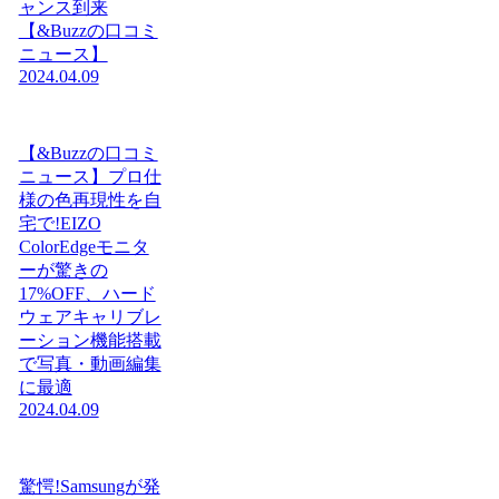
ャンス到来
【&Buzzの口コミ
ニュース】
2024.04.09
【&Buzzの口コミ
ニュース】プロ仕
様の色再現性を自
宅で!EIZO
ColorEdgeモニタ
ーが驚きの
17%OFF、ハード
ウェアキャリブレ
ーション機能搭載
で写真・動画編集
に最適
2024.04.09
驚愕!Samsungが発