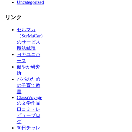
Uncategorized
リンク
セルマカ
（SerMaCar）
のサービス
魔法絨毯
ヨガユニバ
ース
健やか研究
所
パパのため
の子育て教
室
ClassiVoyage
の文学作品
口コミ・レ
ビューブロ
グ
90日チャレ