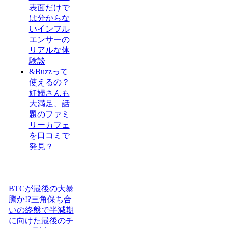
表面だけで
は分からな
いインフル
エンサーの
リアルな体
験談
&Buzzって
使えるの？
妊婦さんも
大満足、話
題のファミ
リーカフェ
を口コミで
発見？
BTCが最後の大暴
騰か!?三角保ち合
いの終盤で半減期
に向けた最後のチ