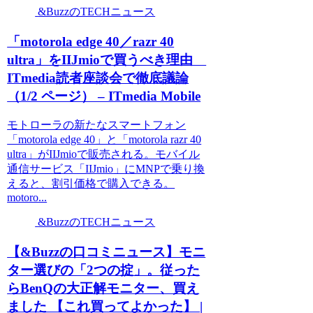
&BuzzのTECHニュース
「motorola edge 40／razr 40
ultra」をIIJmioで買うべき理由
ITmedia読者座談会で徹底議論
（1/2 ページ） – ITmedia Mobile
モトローラの新たなスマートフォン
「motorola edge 40」と「motorola razr 40
ultra」がIIJmioで販売される。モバイル
通信サービス「IIJmio」にMNPで乗り換
えると、割引価格で購入できる。
motoro...
&BuzzのTECHニュース
【&Buzzの口コミニュース】モニ
ター選びの「2つの掟」。従った
らBenQの大正解モニター、買え
ました 【これ買ってよかった】 |