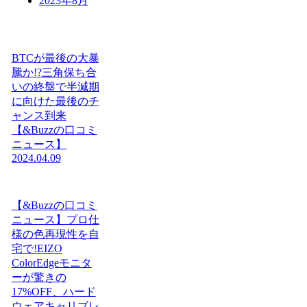
2023年8月
BTCが最後の大暴
騰か!?三角保ち合
いの終盤で半減期
に向けた最後のチ
ャンス到来
【&Buzzの口コミ
ニュース】
2024.04.09
【&Buzzの口コミ
ニュース】プロ仕
様の色再現性を自
宅で!EIZO
ColorEdgeモニタ
ーが驚きの
17%OFF、ハード
ウェアキャリブレ