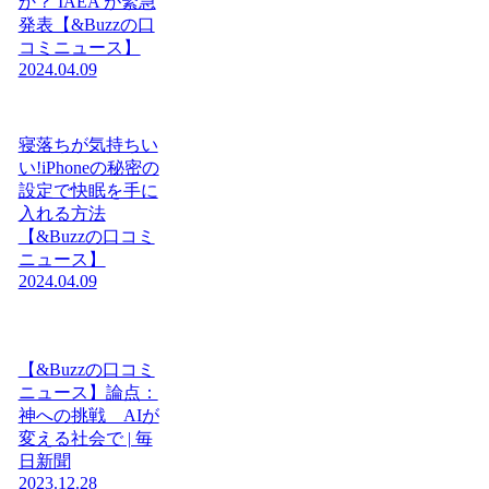
か？ IAEA が緊急
発表【&Buzzの口
コミニュース】
2024.04.09
寝落ちが気持ちい
い!iPhoneの秘密の
設定で快眠を手に
入れる方法
【&Buzzの口コミ
ニュース】
2024.04.09
【&Buzzの口コミ
ニュース】論点：
神への挑戦 AIが
変える社会で | 毎
日新聞
2023.12.28