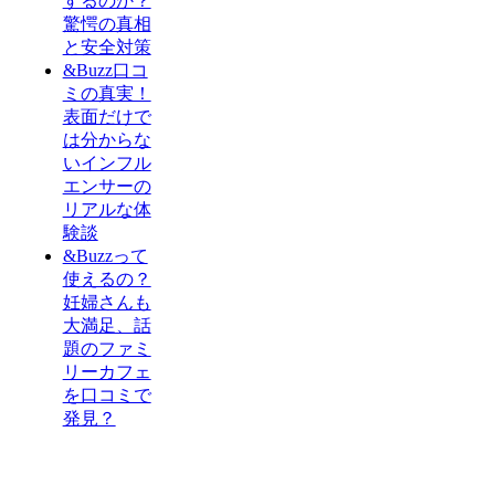
するのか？
驚愕の真相
と安全対策
&Buzz口コ
ミの真実！
表面だけで
は分からな
いインフル
エンサーの
リアルな体
験談
&Buzzって
使えるの？
妊婦さんも
大満足、話
題のファミ
リーカフェ
を口コミで
発見？