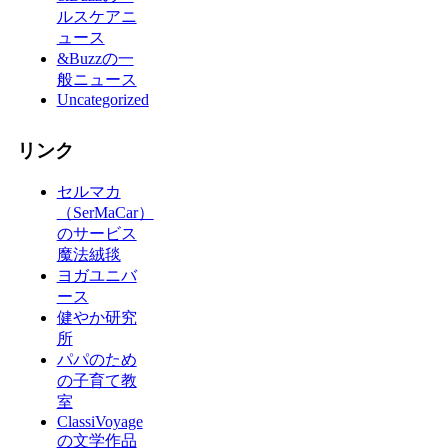
ルスケアニ
ュース
&Buzzの一
般ニュース
Uncategorized
リンク
セルマカ
（SerMaCar）
のサービス
魔法絨毯
ヨガユニバ
ース
健やか研究
所
パパのため
の子育て教
室
ClassiVoyage
の文学作品