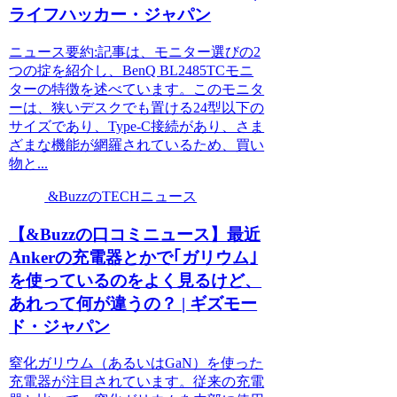
ライフハッカー・ジャパン
ニュース要約:記事は、モニター選びの2
つの掟を紹介し、BenQ BL2485TCモニ
ターの特徴を述べています。このモニタ
ーは、狭いデスクでも置ける24型以下の
サイズであり、Type-C接続があり、さま
ざまな機能が網羅されているため、買い
物と...
&BuzzのTECHニュース
【&Buzzの口コミニュース】最近
Ankerの充電器とかで｢ガリウム｣
を使っているのをよく見るけど、
あれって何が違うの？ | ギズモー
ド・ジャパン
窒化ガリウム（あるいはGaN）を使った
充電器が注目されています。従来の充電