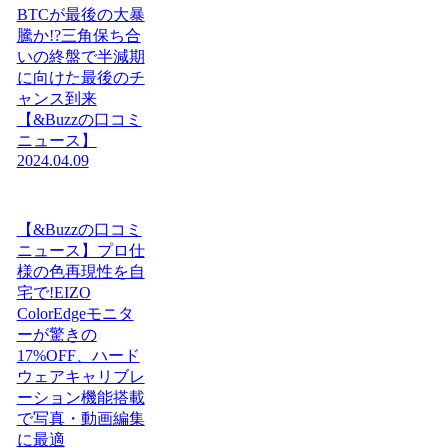
BTCが最後の大暴
騰か!?三角保ち合
いの終盤で半減期
に向けた最後のチ
ャンス到来
【&Buzzの口コミ
ニュース】
2024.04.09
【&Buzzの口コミ
ニュース】プロ仕
様の色再現性を自
宅で!EIZO
ColorEdgeモニタ
ーが驚きの
17%OFF、ハード
ウェアキャリブレ
ーション機能搭載
で写真・動画編集
に最適