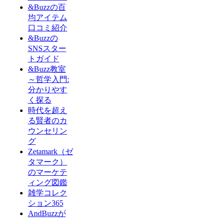
&Buzzの百
均アイテム
口コミ紹介
&Buzzの
SNSスター
トガイド
&Buzz教室
～哲学入門:
分かりやす
く探る
時代を超え
る賢者のカ
ウンセリン
グ
Zetamark（ゼ
タマーク）
のマーケテ
ィング図鑑
雑学コレク
ション365
AndBuzzが