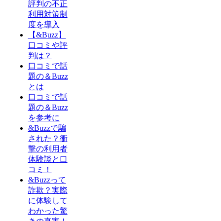
評判の不正
利用対策制
度を導入
【&Buzz】
口コミや評
判は？
口コミで話
題の＆Buzz
とは
口コミで話
題の＆Buzz
を参考に
&Buzzで騙
された？衝
撃の利用者
体験談と口
コミ！
&Buzzって
詐欺？実際
に体験して
わかった驚