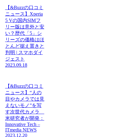
【&Buzzの口コミ
ニュース】Xperia
5 Vの国内SIMフ
リー版は意外と安
い？歴代「5」シ
リーズの価格はほ
とんど据え置きと
判明 | スマホダイ
ジェスト
2023.09.18
【&Buzzの口コミ
ニュース】“人の
目やカメラでは見
えないモノ”を写
す次世代カメラ
米研究者が開発：
Innovative Tech –
ITmedia NEWS
2023.12.20