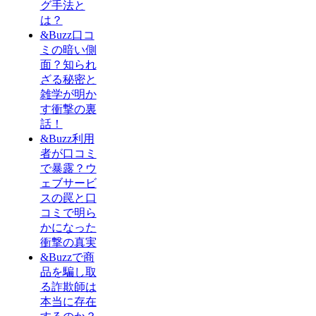
グ手法と
は？
&Buzz口コ
ミの暗い側
面？知られ
ざる秘密と
雑学が明か
す衝撃の裏
話！
&Buzz利用
者が口コミ
で暴露？ウ
ェブサービ
スの罠と口
コミで明ら
かになった
衝撃の真実
&Buzzで商
品を騙し取
る詐欺師は
本当に存在