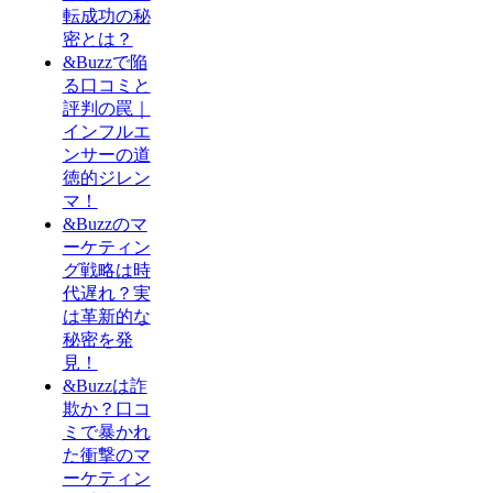
転成功の秘
密とは？
&Buzzで陥
る口コミと
評判の罠｜
インフルエ
ンサーの道
徳的ジレン
マ！
&Buzzのマ
ーケティン
グ戦略は時
代遅れ？実
は革新的な
秘密を発
見！
&Buzzは詐
欺か？口コ
ミで暴かれ
た衝撃のマ
ーケティン