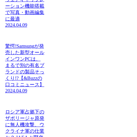
ーション機能搭載
で写真・動画編集
に最適
2024.04.09
驚愕!Samsungが発
売した新型オール
インワンPCは、
まるで別の有名ブ
ランドの製品そっ
くり!?【&Buzzの
口コミニュース】
2024.04.09
ロシア軍占拠下の
ザポリージャ原発
に無人機攻撃、ウ
クライナ軍の仕業