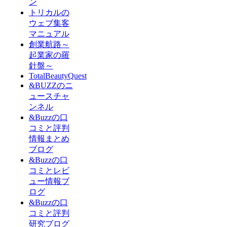
ン
トリカルの
ウェブ集客
マニュアル
創業航路～
起業家の羅
針盤～
TotalBeautyQuest
&BUZZのニ
ュースチャ
ンネル
&Buzzの口
コミと評判
情報まとめ
ブログ
&Buzzの口
コミとレビ
ュー情報ブ
ログ
&Buzzの口
コミと評判
研究ブログ