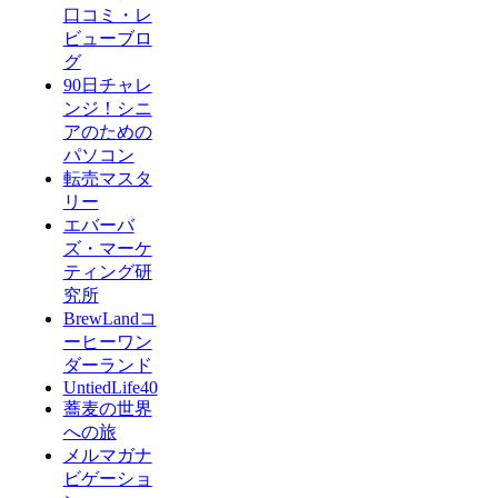
口コミ・レ
ビューブロ
グ
90日チャレ
ンジ！シニ
アのための
パソコン
転売マスタ
リー
エバーバ
ズ・マーケ
ティング研
究所
BrewLandコ
ーヒーワン
ダーランド
UntiedLife40
蕎麦の世界
への旅
メルマガナ
ビゲーショ