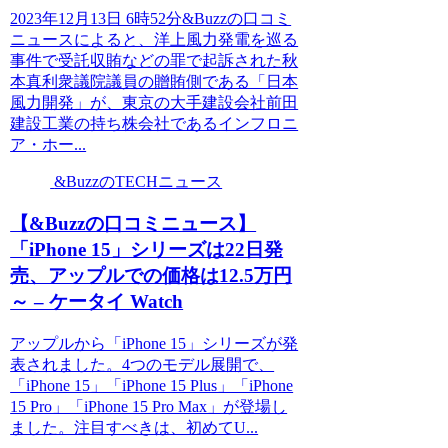
2023年12月13日 6時52分&Buzzの口コミ
ニュースによると、洋上風力発電を巡る
事件で受託収賄などの罪で起訴された秋
本真利衆議院議員の贈賄側である「日本
風力開発」が、東京の大手建設会社前田
建設工業の持ち株会社であるインフロニ
ア・ホー...
&BuzzのTECHニュース
【&Buzzの口コミニュース】
「iPhone 15」シリーズは22日発
売、アップルでの価格は12.5万円
～ – ケータイ Watch
アップルから「iPhone 15」シリーズが発
表されました。4つのモデル展開で、
「iPhone 15」「iPhone 15 Plus」「iPhone
15 Pro」「iPhone 15 Pro Max」が登場し
ました。注目すべきは、初めてU...