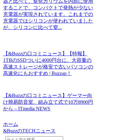
器と比べて、窒化ガリウムを内部に使用
することで、コンパクトで発熱が少ない
充電器が実現されています。これまでの
充電器ではシリコンが使われていました
が、シリコンに比べて窒...
【&Buzzの口コミニュース】【特報】
1TBのSSDついに4000円台に、大容量の
高速ストレージが格安で古いパソコンの
高速化にもおすすめ | Buzzap！
【&Buzzの口コミニュース】ゲーマー向
け簡易防音室、組み立て式で10万8900円
から – ITmedia NEWS
ホーム
&BuzzのTECHニュース