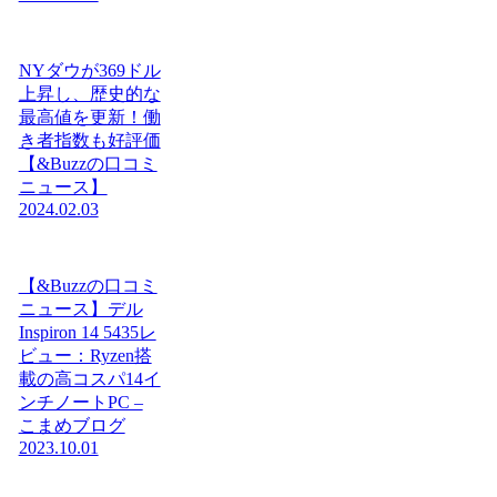
NYダウが369ドル
上昇し、歴史的な
最高値を更新！働
き者指数も好評価
【&Buzzの口コミ
ニュース】
2024.02.03
【&Buzzの口コミ
ニュース】デル
Inspiron 14 5435レ
ビュー：Ryzen搭
載の高コスパ14イ
ンチノートPC –
こまめブログ
2023.10.01