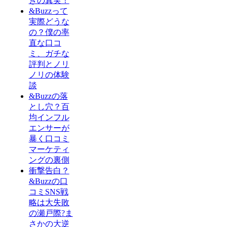
きの真実！
&Buzzって
実際どうな
の？僕の率
直な口コ
ミ、ガチな
評判とノリ
ノリの体験
談
&Buzzの落
とし穴？百
均インフル
エンサーが
暴く口コミ
マーケティ
ングの裏側
衝撃告白？
&Buzzの口
コミSNS戦
略は大失敗
の瀬戸際?ま
さかの大逆