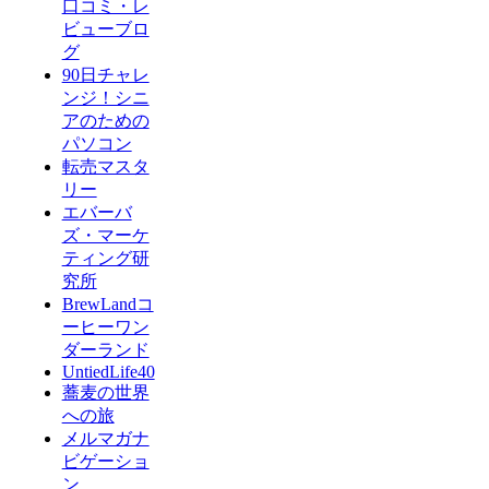
口コミ・レ
ビューブロ
グ
90日チャレ
ンジ！シニ
アのための
パソコン
転売マスタ
リー
エバーバ
ズ・マーケ
ティング研
究所
BrewLandコ
ーヒーワン
ダーランド
UntiedLife40
蕎麦の世界
への旅
メルマガナ
ビゲーショ
ン