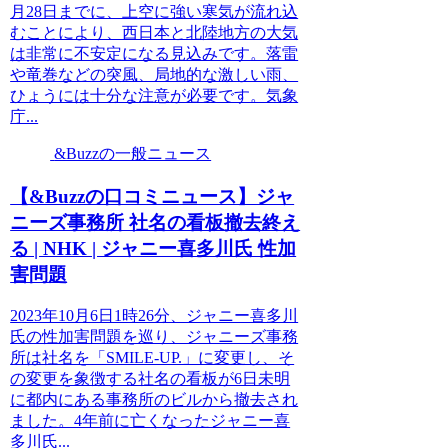
月28日までに、上空に強い寒気が流れ込
むことにより、西日本と北陸地方の大気
は非常に不安定になる見込みです。落雷
や竜巻などの突風、局地的な激しい雨、
ひょうには十分な注意が必要です。気象
庁...
&Buzzの一般ニュース
【&Buzzの口コミニュース】ジャ
ニーズ事務所 社名の看板撤去終え
る | NHK | ジャニー喜多川氏 性加
害問題
2023年10月6日1時26分、ジャニー喜多川
氏の性加害問題を巡り、ジャニーズ事務
所は社名を「SMILE-UP.」に変更し、そ
の変更を象徴する社名の看板が6日未明
に都内にある事務所のビルから撤去され
ました。4年前に亡くなったジャニー喜
多川氏...