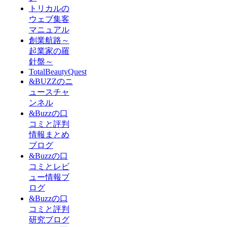
トリカルの
ウェブ集客
マニュアル
創業航路～
起業家の羅
針盤～
TotalBeautyQuest
&BUZZのニ
ュースチャ
ンネル
&Buzzの口
コミと評判
情報まとめ
ブログ
&Buzzの口
コミとレビ
ュー情報ブ
ログ
&Buzzの口
コミと評判
研究ブログ