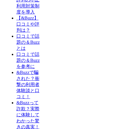
利用対策制
度を導入
【&Buzz】
口コミや評
判は？
口コミで話
題の＆Buzz
とは
口コミで話
題の＆Buzz
を参考に
&Buzzで騙
された？衝
撃の利用者
体験談と口
コミ！
&Buzzって
詐欺？実際
に体験して
わかった驚
きの真実！