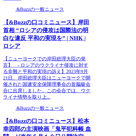
&Buzzの一般ニュース
【&Buzzの口コミニュース】岸田
首相 “ロシアの侵攻は国際法の明
白な違反 平和の実現を” | NHK |
ロシア
【ニューヨークでの岸田総理大臣の発
言】 - ロシアのウクライナ侵攻に対す
る非難と平和の実現の訴え】2023年9月
21日、岸田総理大臣はニューヨークで開
催された国連安全保障理事会の首脳級会
合に出席しました。この会合では、ウク
ライナ情勢を取り上...
&Buzzの一般ニュース
【&Buzzの口コミニュース】松本
幸四郎の主演映画「鬼平犯科帳 血