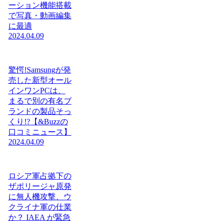
ーション機能搭載
で写真・動画編集
に最適
2024.04.09
驚愕!Samsungが発
売した新型オール
インワンPCは、
まるで別の有名ブ
ランドの製品そっ
くり!?【&Buzzの
口コミニュース】
2024.04.09
ロシア軍占拠下の
ザポリージャ原発
に無人機攻撃、ウ
クライナ軍の仕業
か？ IAEA が緊急