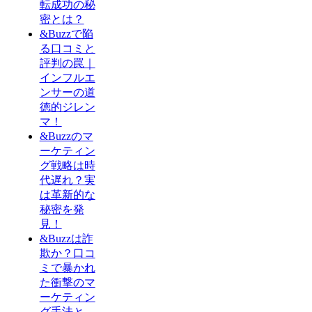
転成功の秘
密とは？
&Buzzで陥
る口コミと
評判の罠｜
インフルエ
ンサーの道
徳的ジレン
マ！
&Buzzのマ
ーケティン
グ戦略は時
代遅れ？実
は革新的な
秘密を発
見！
&Buzzは詐
欺か？口コ
ミで暴かれ
た衝撃のマ
ーケティン
グ手法と