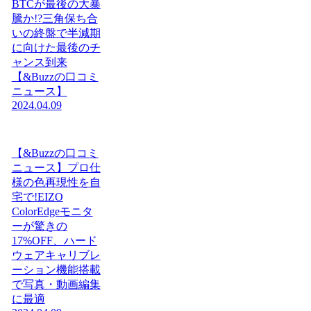
BTCが最後の大暴
騰か!?三角保ち合
いの終盤で半減期
に向けた最後のチ
ャンス到来
【&Buzzの口コミ
ニュース】
2024.04.09
【&Buzzの口コミ
ニュース】プロ仕
様の色再現性を自
宅で!EIZO
ColorEdgeモニタ
ーが驚きの
17%OFF、ハード
ウェアキャリブレ
ーション機能搭載
で写真・動画編集
に最適