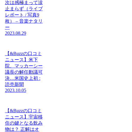
次は感極まって涙
止まらず（ライブ
レポート / 写真9
枚） – 音楽ナタリ
ー
2023.08.29
【&Buzzの口コミ
ニュース】米下
院、マッカーシー
議長の解任動議可
決…米国史上初 :
読売新聞
2023.10.05
【&Buzzの口コミ
ニュース】宇宙移
住の鍵となる飲み
物は？ 正解はオ