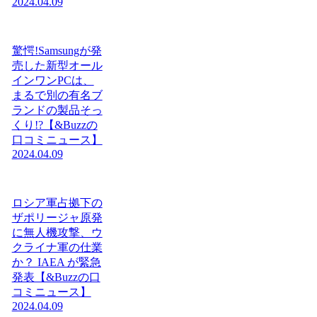
2024.04.09
驚愕!Samsungが発
売した新型オール
インワンPCは、
まるで別の有名ブ
ランドの製品そっ
くり!?【&Buzzの
口コミニュース】
2024.04.09
ロシア軍占拠下の
ザポリージャ原発
に無人機攻撃、ウ
クライナ軍の仕業
か？ IAEA が緊急
発表【&Buzzの口
コミニュース】
2024.04.09