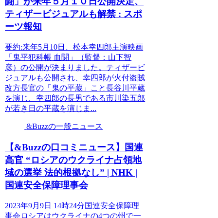
闘」が来年５月１０日公開決定、
ティザービジュアルも解禁 : スポ
ーツ報知
要約:来年5月10日、松本幸四郎主演映画
「鬼平犯科帳 血闘」（監督：山下智
彦）の公開が決まりました。ティザービ
ジュアルも公開され、幸四郎が火付盗賊
改方長官の「鬼の平蔵」こと長谷川平蔵
を演じ、幸四郎の長男である市川染五郎
が若き日の平蔵を演じま...
&Buzzの一般ニュース
【&Buzzの口コミニュース】国連
高官 “ロシアのウクライナ占領地
域の選挙 法的根拠なし” | NHK |
国連安全保障理事会
2023年9月9日 14時24分国連安全保障理
事会ロシアはウクライナの4つの州で一