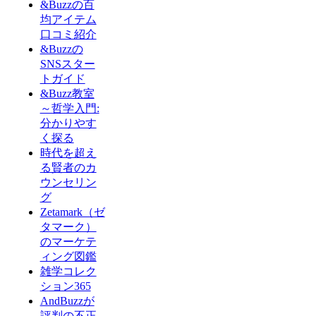
&Buzzの百
均アイテム
口コミ紹介
&Buzzの
SNSスター
トガイド
&Buzz教室
～哲学入門:
分かりやす
く探る
時代を超え
る賢者のカ
ウンセリン
グ
Zetamark（ゼ
タマーク）
のマーケテ
ィング図鑑
雑学コレク
ション365
AndBuzzが
評判の不正