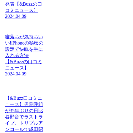
発表【&Buzzの口
コミニュース】
2024.04.09
寝落ちが気持ちい
い!iPhoneの秘密の
設定で快眠を手に
入れる方法
【&Buzzの口コミ
ニュース】
2024.04.09
【&Buzz口コミニ
ュース】男闘呼組
が35年ぶりの日比
谷野音でラストラ
イブ、トリプルア
ンコールで成田昭