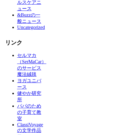
ルスケアニ
ュース
&Buzzの一
般ニュース
Uncategorized
リンク
セルマカ
（SerMaCar）
のサービス
魔法絨毯
ヨガユニバ
ース
健やか研究
所
パパのため
の子育て教
室
ClassiVoyage
の文学作品