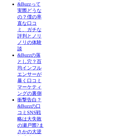
&Buzzって
実際どうな
の？僕の率
直な口コ
ミ、ガチな
評判とノリ
ノリの体験
談
&Buzzの落
とし穴？百
均インフル
エンサーが
暴く口コミ
マーケティ
ングの裏側
衝撃告白？
&Buzzの口
コミSNS戦
略は大失敗
の瀬戸際?ま
さかの大逆