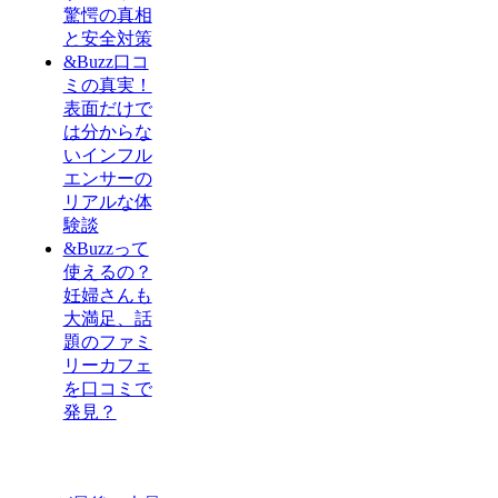
驚愕の真相
と安全対策
&Buzz口コ
ミの真実！
表面だけで
は分からな
いインフル
エンサーの
リアルな体
験談
&Buzzって
使えるの？
妊婦さんも
大満足、話
題のファミ
リーカフェ
を口コミで
発見？