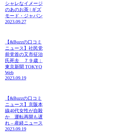
シャレなイメージ
のあのお茶 | ギズ
モード・ジャパン
2023.09.27
【&Buzzの口コミ
ニュース】社民党
前党首の又市征治
氏死去 ７９歳：
東京新聞 TOKYO
Web
2023.09.19
【&Buzzの口コミ
ニュース】京阪本
線40代女性が自殺
か 運転再開も遅
れ – 産経ニュース
2023.09.19