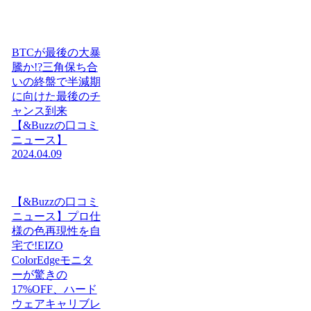
BTCが最後の大暴
騰か!?三角保ち合
いの終盤で半減期
に向けた最後のチ
ャンス到来
【&Buzzの口コミ
ニュース】
2024.04.09
【&Buzzの口コミ
ニュース】プロ仕
様の色再現性を自
宅で!EIZO
ColorEdgeモニタ
ーが驚きの
17%OFF、ハード
ウェアキャリブレ