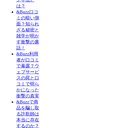
は？
&Buzz口コ
ミの暗い側
面？知られ
ざる秘密と
雑学が明か
す衝撃の裏
話！
&Buzz利用
者が口コミ
で暴露？ウ
ェブサービ
スの罠と口
コミで明ら
かになった
衝撃の真実
&Buzzで商
品を騙し取
る詐欺師は
本当に存在
するのか？