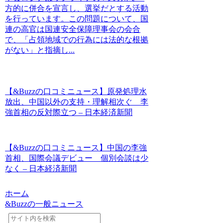
方的に併合を宣言し、選挙だとする活動
を行っています。この問題について、国
連の高官は国連安全保障理事会の会合
で、「占領地域での行為には法的な根拠
がない」と指摘し...
【&Buzzの口コミニュース】原発処理水
放出、中国以外の支持・理解相次ぐ 李
強首相の反対際立つ – 日本経済新聞
【&Buzzの口コミニュース】中国の李強
首相、国際会議デビュー 個別会談は少
なく – 日本経済新聞
ホーム
&Buzzの一般ニュース