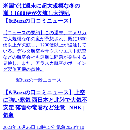
米国では週末に超大規模な冬の
嵐！1600便が欠航し大混乱
【&Buzzの口コミニュース】
【ニュースの要約】この週末、アメリカ
で大規模な冬の嵐が予想され、既に1600
便以上が欠航し、1200便以上が遅延して
いる。デルタ航空やサウスウエスト航空
などの航空会社も運航に問題が発生する
見通し。また、アラスカ航空のボーイン
グ製旅客機の点検...
&Buzzの一般ニュース
【&Buzzの口コミニュース】上空
に強い寒気 西日本と北陸で大気不
安定 落雷や竜巻など注意 | NHK |
気象
2023年10月26日 12時15分 気象2023年10