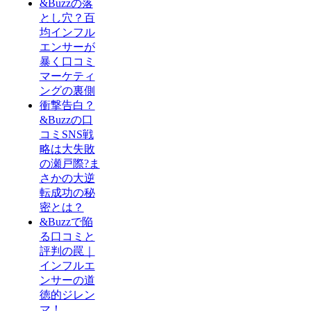
&Buzzの落
とし穴？百
均インフル
エンサーが
暴く口コミ
マーケティ
ングの裏側
衝撃告白？
&Buzzの口
コミSNS戦
略は大失敗
の瀬戸際?ま
さかの大逆
転成功の秘
密とは？
&Buzzで陥
る口コミと
評判の罠｜
インフルエ
ンサーの道
徳的ジレン
マ！