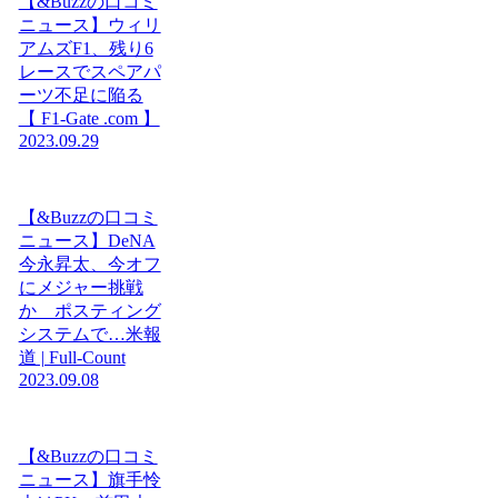
【&Buzzの口コミ
ニュース】ウィリ
アムズF1、残り6
レースでスペアパ
ーツ不足に陥る
【 F1-Gate .com 】
2023.09.29
【&Buzzの口コミ
ニュース】DeNA
今永昇太、今オフ
にメジャー挑戦
か ポスティング
システムで…米報
道 | Full-Count
2023.09.08
【&Buzzの口コミ
ニュース】旗手怜