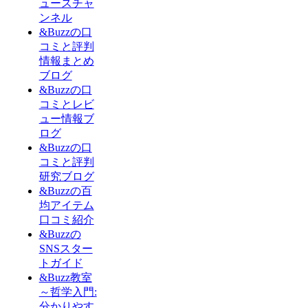
ュースチャ
ンネル
&Buzzの口
コミと評判
情報まとめ
ブログ
&Buzzの口
コミとレビ
ュー情報ブ
ログ
&Buzzの口
コミと評判
研究ブログ
&Buzzの百
均アイテム
口コミ紹介
&Buzzの
SNSスター
トガイド
&Buzz教室
～哲学入門:
分かりやす