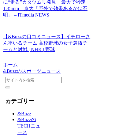
に“走る”カタツムリ発見 最大で秒速
1.35mm 京大「野外で効果あるかは不
明」 – ITmedia NEWS
【&Buzzの口コミニュース】イチローさ
ん率いるチーム 高校野球の女子選抜チ
ームと対戦 | NHK | 野球
ホーム
&Buzzのスポーツニュース
カテゴリー
&Buzz
&Buzzの
TECHニュ
ース