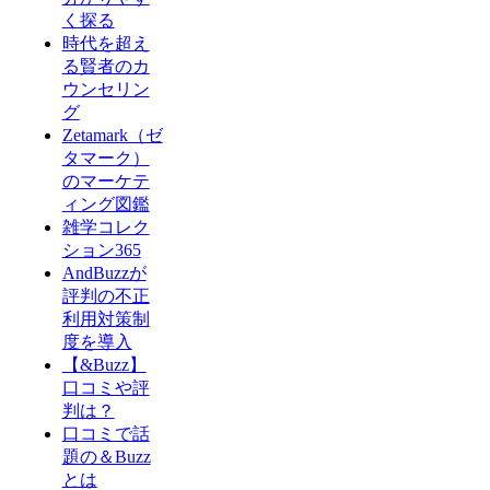
く探る
時代を超え
る賢者のカ
ウンセリン
グ
Zetamark（ゼ
タマーク）
のマーケテ
ィング図鑑
雑学コレク
ション365
AndBuzzが
評判の不正
利用対策制
度を導入
【&Buzz】
口コミや評
判は？
口コミで話
題の＆Buzz
とは