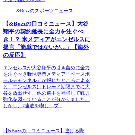
&Buzzのスポーツニュース
【&Buzzの口コミニュース】大谷
翔平の契約延長に全力を注ぐべ
き！？ 米メディアがエンゼルスに
提言「簡単ではないが…」【海外
の反応】
エンゼルスが大谷翔平の引き留めに全力
を注ぐべき野球専門メディア『ベースボ
ールチャンネル』が報じたところによる
と、エンゼルスはトレード期限までに大
谷を放出せず、他の選手を補強して戦力
強化を図っていることが分かりました。
しかし、7連敗を喫し、プ...
【&Buzzの口コミニュース】逃げる際