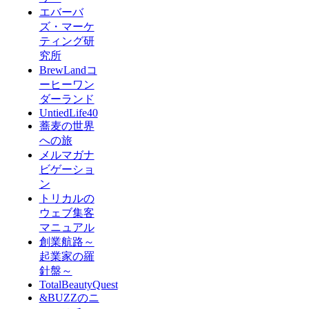
エバーバ
ズ・マーケ
ティング研
究所
BrewLandコ
ーヒーワン
ダーランド
UntiedLife40
蕎麦の世界
への旅
メルマガナ
ビゲーショ
ン
トリカルの
ウェブ集客
マニュアル
創業航路～
起業家の羅
針盤～
TotalBeautyQuest
&BUZZのニ