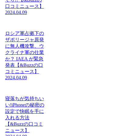
口コミニュース】
2024.04.09
ロシア軍占拠下の
ザポリージャ原発
に無人機攻撃、ウ
クライナ軍の仕業
か？ IAEA が緊急
発表【&Buzzの口
コミニュース】
2024.04.09
寝落ちが気持ちい
い!iPhoneの秘密の
設定で快眠を手に
入れる方法
【&Buzzの口コミ
ニュース】