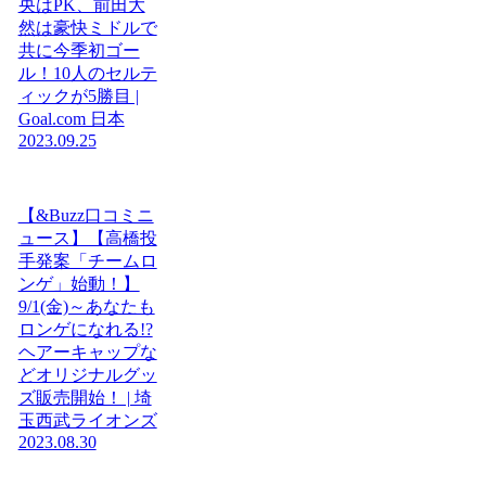
央はPK、前田大
然は豪快ミドルで
共に今季初ゴー
ル！10人のセルテ
ィックが5勝目 |
Goal.com 日本
2023.09.25
【&Buzz口コミニ
ュース】【高橋投
手発案「チームロ
ンゲ」始動！】
9/1(金)～あなたも
ロンゲになれる!?
ヘアーキャップな
どオリジナルグッ
ズ販売開始！ | 埼
玉西武ライオンズ
2023.08.30