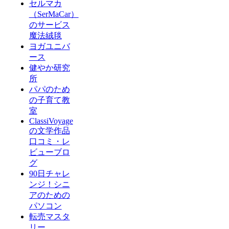
セルマカ
（SerMaCar）
のサービス
魔法絨毯
ヨガユニバ
ース
健やか研究
所
パパのため
の子育て教
室
ClassiVoyage
の文学作品
口コミ・レ
ビューブロ
グ
90日チャレ
ンジ！シニ
アのための
パソコン
転売マスタ
リー