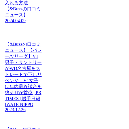
入れる方法
【&Buzzの口コミ
ニュース】
2024.04.09
【&Buzzの口コミ
ニュース】【バレ
ー/Vリーグ】V1
男子・サントリー
がWD名古屋をス
トレートで下しリ
ベンジ！V1女子
は年内最終試合を
終えJTが首位 | PR
TIMES | 岩手日報
IWATE NIPPO
2023.12.26