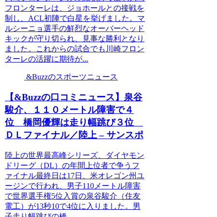
フロンターレは、ジョホールとの接戦を
制し、ACL初陣で白星を挙げました。マ
ルシーニョ選手の鮮烈なオーバーヘッド
キックが守り切られ、見事な勝利となり
ました。これからの試合でも川崎フロン
ターレの活躍に期待が...
&Buzzのスポーツニュース
【&Buzzの口コミニュース】泉谷
駿介、１１０メートル障害で４
位 橋岡優輝は走り幅跳び３位
ＤＬファイナル／陸上 – サンスポ
陸上の世界最高峰シリーズ、ダイヤモン
ドリーグ（DL）の年間上位者で争うフ
ァイナル最終日は17日、米オレゴン州ユ
ージンで行われ、男子110メートル障害
で世界選手権5位入賞の泉谷駿介（住友
電工）が13秒10で4位に入りました。男
子走り幅跳びの橋...