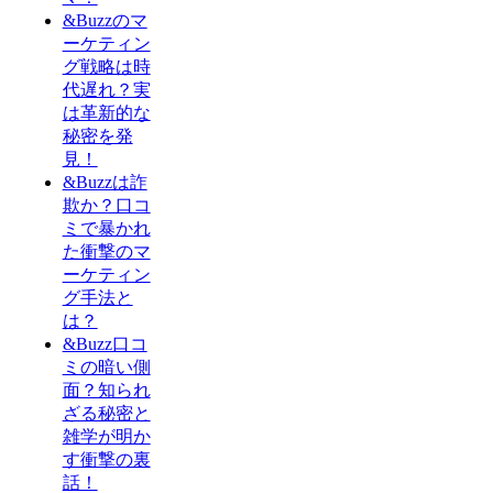
&Buzzのマ
ーケティン
グ戦略は時
代遅れ？実
は革新的な
秘密を発
見！
&Buzzは詐
欺か？口コ
ミで暴かれ
た衝撃のマ
ーケティン
グ手法と
は？
&Buzz口コ
ミの暗い側
面？知られ
ざる秘密と
雑学が明か
す衝撃の裏
話！