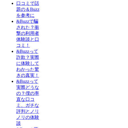
口コミで話
題の＆Buzz
を参考に
&Buzzで騙
された？衝
撃の利用者
体験談と口
コミ！
&Buzzって
詐欺？実際
に体験して
わかった驚
きの真実！
&Buzzって
実際どうな
の？僕の率
直な口コ
ミ、ガチな
評判とノリ
ノリの体験
談