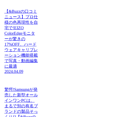
【&Buzzの口コミ
ニュース】プロ仕
様の色再現性を自
宅で!EIZO
ColorEdgeモニタ
ーが驚きの
17%OFF、ハード
ウェアキャリブレ
ーション機能搭載
で写真・動画編集
に最適
2024.04.09
驚愕!Samsungが発
売した新型オール
インワンPCは、
まるで別の有名ブ
ランドの製品そっ
くり!?【&Buzzの