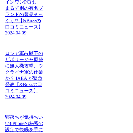
インワンPCは、
まるで別の有名ブ
ランドの製品そっ
くり!?【&Buzzの
口コミニュース】
2024.04.09
ロシア軍占拠下の
ザポリージャ原発
に無人機攻撃、ウ
クライナ軍の仕業
か？ IAEA が緊急
発表【&Buzzの口
コミニュース】
2024.04.09
寝落ちが気持ちい
い!iPhoneの秘密の
設定で快眠を手に