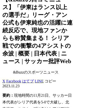
ス】「伊東はランス以上
の選手だ」リーグ・アン
公式も伊東純也の活躍に連
続反応で、現地ファンか
らも称賛集まる！ シリア
戦での衝撃の4アシストの
余波 | 概要 | 日本代表 | ニ
ュース | サッカー批評Web
&Buzzのスポーツニュース
X
Facebook
はてブ
LINE
コピー
2023.11.23
要約：
現地時間の11月21日、サッカー日
本代表がシリア代表を5-0で大破し、北