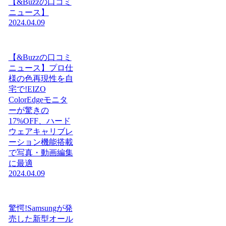
【&Buzzの口コミ
ニュース】
2024.04.09
【&Buzzの口コミ
ニュース】プロ仕
様の色再現性を自
宅で!EIZO
ColorEdgeモニタ
ーが驚きの
17%OFF、ハード
ウェアキャリブレ
ーション機能搭載
で写真・動画編集
に最適
2024.04.09
驚愕!Samsungが発
売した新型オール