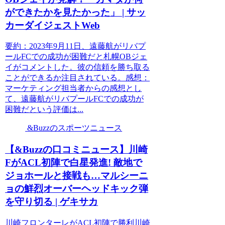
ができたかを見たかった」 | サッ
カーダイジェストWeb
要約：2023年9月11日、遠藤航がリバプ
ールFCでの成功が困難だと札幌OBジェ
イがコメントした。彼の信頼を勝ち取る
ことができるか注目されている。感想：
マーケティング担当者からの感想とし
て、遠藤航がリバプールFCでの成功が
困難だという評価は...
&Buzzのスポーツニュース
【&Buzzの口コミニュース】川崎
FがACL初陣で白星発進! 敵地で
ジョホールと接戦も…マルシーニ
ョの鮮烈オーバーヘッドキック弾
を守り切る | ゲキサカ
川崎フロンターレがACL初陣で勝利川崎