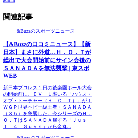
admin
関連記事
&Buzzのスポーツニュース
【&Buzzの口コミニュース】【新
日本】まさに外道…Ｈ．Ｏ．Ｔが
総出で大会開始前にサイン会後の
ＳＡＮＡＤＡを無法襲撃 | 東スポ
WEB
新日本プロレス１日の後楽園ホール大会
の開始前に、ＥＶＩＬ率いる「ハウス・
オブ・トーチャー（Ｈ．Ｏ．Ｔ）」がＩ
ＷＧＰ世界ヘビー級王者・ＳＡＮＡＤＡ
（３５）を急襲した。今シリーズのＨ．
Ｏ．ＴはＳＡＮＡＤＡ属する「Ｊｕｓ
ｔ ４ Ｇｕｙｓ」から金丸...
&Buzzのスポーツニュース