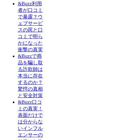
&Buzz利用
者が口コミ
で暴露？ウ
ェブサービ
スの罠と口
コミで明ら
かになった
衝撃の真実
&Buzzで商
品を騙し取
る詐欺師は
本当に存在
するのか？
驚愕の真相
と安全対策
&Buzz口コ
ミの真実！
表面だけで
は分からな
いインフル
エンサーの