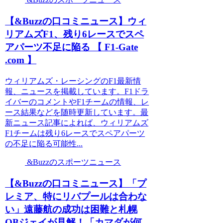
【&Buzzの口コミニュース】ウィ
リアムズF1、残り6レースでスペ
アパーツ不足に陥る 【 F1-Gate
.com 】
ウィリアムズ・レーシングのF1最新情
報、ニュースを掲載しています。F1ドラ
イバーのコメントやF1チームの情報、レ
ース結果などを随時更新しています。最
新ニュース記事によれば、ウィリアムズ
F1チームは残り6レースでスペアパーツ
の不足に陥る可能性...
&Buzzのスポーツニュース
【&Buzzの口コミニュース】「プ
レミア、特にリバプールは合わな
い」遠藤航の成功は困難と札幌
OBジェイが見解！「カマダが何