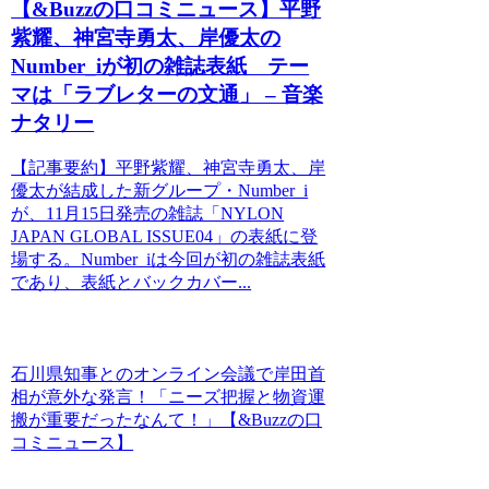
【&Buzzの口コミニュース】平野
紫耀、神宮寺勇太、岸優太の
Number_iが初の雑誌表紙 テー
マは「ラブレターの文通」 – 音楽
ナタリー
【記事要約】平野紫耀、神宮寺勇太、岸
優太が結成した新グループ・Number_i
が、11月15日発売の雑誌「NYLON
JAPAN GLOBAL ISSUE04」の表紙に登
場する。Number_iは今回が初の雑誌表紙
であり、表紙とバックカバー...
石川県知事とのオンライン会議で岸田首
相が意外な発言！「ニーズ把握と物資運
搬が重要だったなんて！」【&Buzzの口
コミニュース】