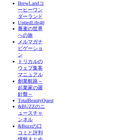
BrewLandコ
ーヒーワン
ダーランド
UntiedLife40
蕎麦の世界
への旅
メルマガナ
ビゲーショ
ン
トリカルの
ウェブ集客
マニュアル
創業航路～
起業家の羅
針盤～
TotalBeautyQuest
&BUZZのニ
ュースチャ
ンネル
&Buzzの口
コミと評判
情報まとめ