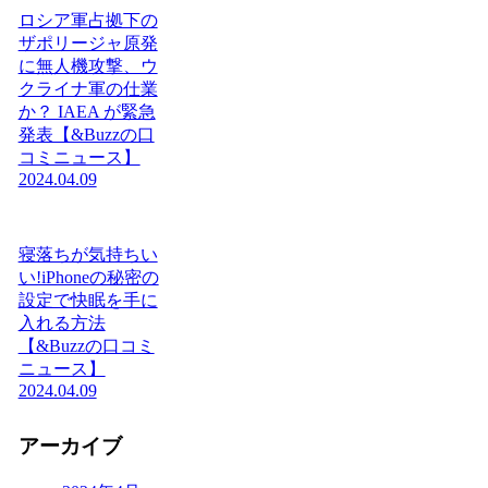
ロシア軍占拠下の
ザポリージャ原発
に無人機攻撃、ウ
クライナ軍の仕業
か？ IAEA が緊急
発表【&Buzzの口
コミニュース】
2024.04.09
寝落ちが気持ちい
い!iPhoneの秘密の
設定で快眠を手に
入れる方法
【&Buzzの口コミ
ニュース】
2024.04.09
アーカイブ