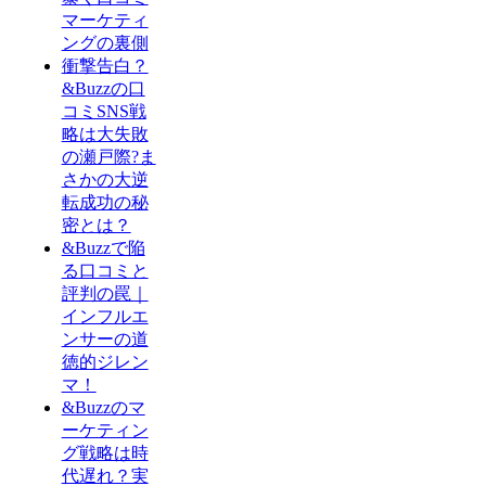
マーケティ
ングの裏側
衝撃告白？
&Buzzの口
コミSNS戦
略は大失敗
の瀬戸際?ま
さかの大逆
転成功の秘
密とは？
&Buzzで陥
る口コミと
評判の罠｜
インフルエ
ンサーの道
徳的ジレン
マ！
&Buzzのマ
ーケティン
グ戦略は時
代遅れ？実