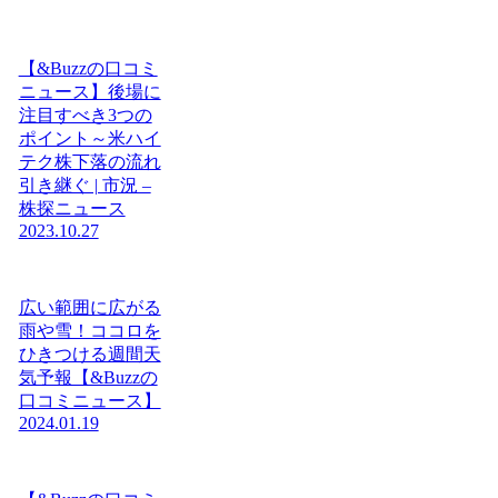
【&Buzzの口コミ
ニュース】後場に
注目すべき3つの
ポイント～米ハイ
テク株下落の流れ
引き継ぐ | 市況 –
株探ニュース
2023.10.27
広い範囲に広がる
雨や雪！ココロを
ひきつける週間天
気予報【&Buzzの
口コミニュース】
2024.01.19