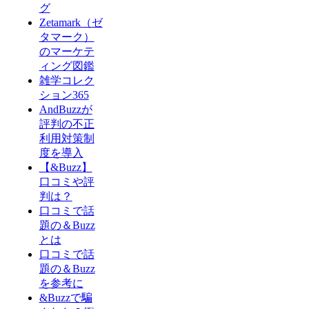
グ
Zetamark（ゼ
タマーク）
のマーケテ
ィング図鑑
雑学コレク
ション365
AndBuzzが
評判の不正
利用対策制
度を導入
【&Buzz】
口コミや評
判は？
口コミで話
題の＆Buzz
とは
口コミで話
題の＆Buzz
を参考に
&Buzzで騙