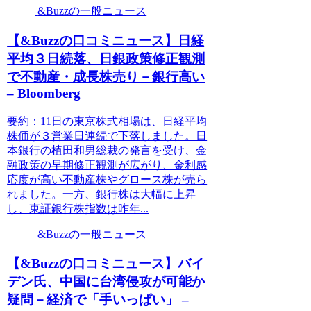
&Buzzの一般ニュース
【&Buzzの口コミニュース】日経
平均３日続落、日銀政策修正観測
で不動産・成長株売り－銀行高い
– Bloomberg
要約：11日の東京株式相場は、日経平均
株価が３営業日連続で下落しました。日
本銀行の植田和男総裁の発言を受け、金
融政策の早期修正観測が広がり、金利感
応度が高い不動産株やグロース株が売ら
れました。一方、銀行株は大幅に上昇
し、東証銀行株指数は昨年...
&Buzzの一般ニュース
【&Buzzの口コミニュース】バイ
デン氏、中国に台湾侵攻が可能か
疑問－経済で「手いっぱい」 –