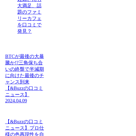
大満足、話
題のファミ
リーカフェ
を口コミで
発見？
BTCが最後の大暴
騰か!?三角保ち合
いの終盤で半減期
に向けた最後のチ
ャンス到来
【&Buzzの口コミ
ニュース】
2024.04.09
【&Buzzの口コミ
ニュース】プロ仕
様の色再現性を自