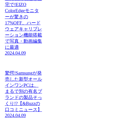
宅で!EIZO
ColorEdgeモニタ
ーが驚きの
17%OFF、ハード
ウェアキャリブレ
ーション機能搭載
で写真・動画編集
に最適
2024.04.09
驚愕!Samsungが発
売した新型オール
インワンPCは、
まるで別の有名ブ
ランドの製品そっ
くり!?【&Buzzの
口コミニュース】
2024.04.09