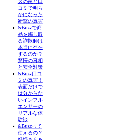
スの罠と口
コミで明ら
かになった
衝撃の真実
&Buzzで商
品を騙し取
る詐欺師は
本当に存在
するのか？
驚愕の真相
と安全対策
&Buzz口コ
ミの真実！
表面だけで
は分からな
いインフル
エンサーの
リアルな体
験談
&Buzzって
使えるの？
妊婦さんも