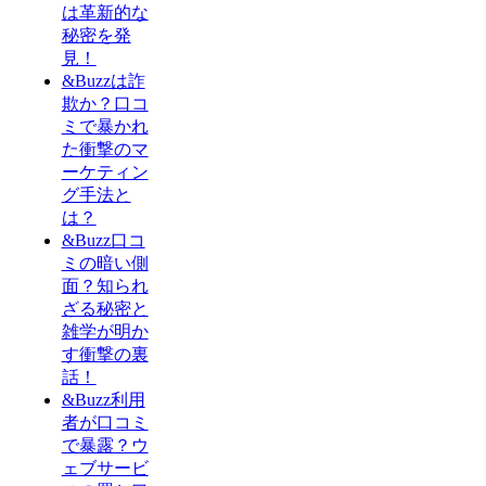
は革新的な
秘密を発
見！
&Buzzは詐
欺か？口コ
ミで暴かれ
た衝撃のマ
ーケティン
グ手法と
は？
&Buzz口コ
ミの暗い側
面？知られ
ざる秘密と
雑学が明か
す衝撃の裏
話！
&Buzz利用
者が口コミ
で暴露？ウ
ェブサービ