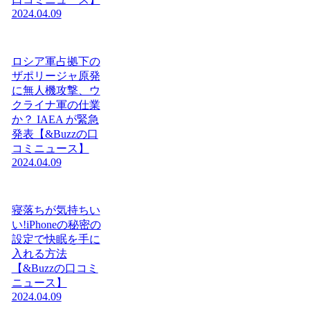
2024.04.09
ロシア軍占拠下の
ザポリージャ原発
に無人機攻撃、ウ
クライナ軍の仕業
か？ IAEA が緊急
発表【&Buzzの口
コミニュース】
2024.04.09
寝落ちが気持ちい
い!iPhoneの秘密の
設定で快眠を手に
入れる方法
【&Buzzの口コミ
ニュース】
2024.04.09