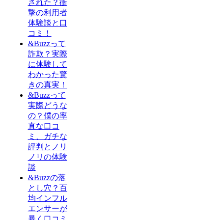
された？衝
撃の利用者
体験談と口
コミ！
&Buzzって
詐欺？実際
に体験して
わかった驚
きの真実！
&Buzzって
実際どうな
の？僕の率
直な口コ
ミ、ガチな
評判とノリ
ノリの体験
談
&Buzzの落
とし穴？百
均インフル
エンサーが
暴く口コミ