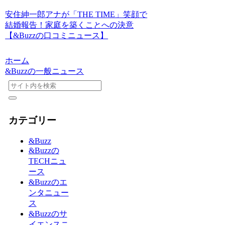
安住紳一郎アナが「THE TIME」笑顔で
結婚報告！家庭を築くことへの決意
【&Buzzの口コミニュース】
ホーム
&Buzzの一般ニュース
カテゴリー
&Buzz
&Buzzの
TECHニュ
ース
&Buzzのエ
ンタニュー
ス
&Buzzのサ
イエンスニ