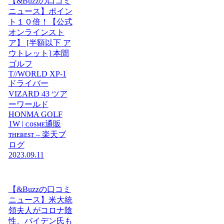
【&Buzzの口コミ
ニュース】ポイン
ト１０倍！【公式
オンラインスト
ア】 [半額以下 ア
ウトレット] 本間
ゴルフ
T//WORLD XP-1
ドライバー
VIZARD 43 ツア
ーワールド
HONMA GOLF
1W | ᴄᴏsᴍᴇ通販
ᴛʜᴇʙᴇsᴛ – 楽天ブ
ログ
2023.09.11
【&Buzzの口コミ
ニュース】米大統
領夫人がコロナ陰
性、バイデン氏も