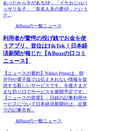
あったから今があるSP」「イケおじvsバ
ッサリ女子」「有名人夫の妻SP」という
テ...
&Buzzの一般ニュース
利用者が驚愕の投げ銭でお金を使
うアプリ、首位はTikTok！日本経
済新聞が報じた【&Buzzの口コミ
ニュース】
【ニュースの要約】Nikkei Primeは、朝
夕刊や電子版では伝えきれない情報を提
供する新しいサービスです。今後さまざ
まな切り口でサービスを展開予定です。
【ニュースの背景】：日経の記事利用サ
ービスについて日本経済新聞社は、企業
での記事共有...
&Buzzの一般ニュース