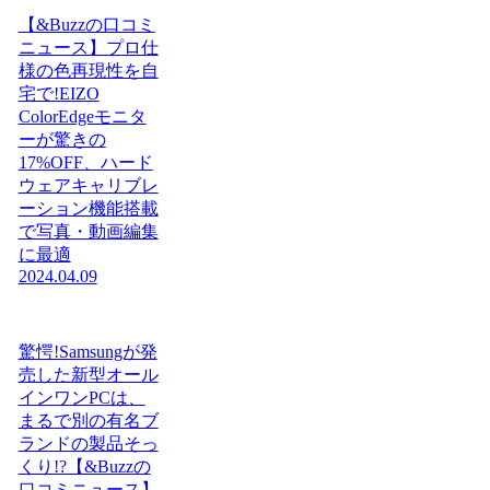
【&Buzzの口コミ
ニュース】プロ仕
様の色再現性を自
宅で!EIZO
ColorEdgeモニタ
ーが驚きの
17%OFF、ハード
ウェアキャリブレ
ーション機能搭載
で写真・動画編集
に最適
2024.04.09
驚愕!Samsungが発
売した新型オール
インワンPCは、
まるで別の有名ブ
ランドの製品そっ
くり!?【&Buzzの
口コミニュース】