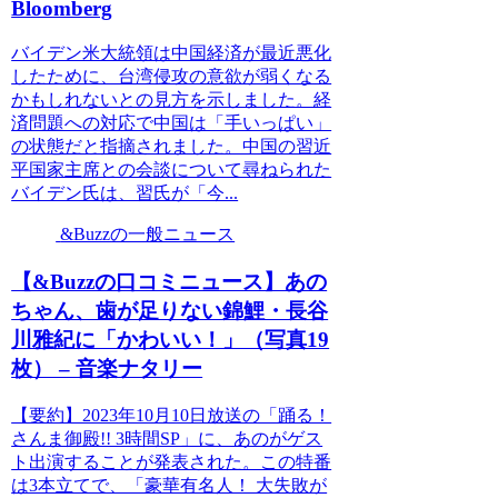
Bloomberg
バイデン米大統領は中国経済が最近悪化
したために、台湾侵攻の意欲が弱くなる
かもしれないとの見方を示しました。経
済問題への対応で中国は「手いっぱい」
の状態だと指摘されました。中国の習近
平国家主席との会談について尋ねられた
バイデン氏は、習氏が「今...
&Buzzの一般ニュース
【&Buzzの口コミニュース】あの
ちゃん、歯が足りない錦鯉・長谷
川雅紀に「かわいい！」（写真19
枚） – 音楽ナタリー
【要約】2023年10月10日放送の「踊る！
さんま御殿!! 3時間SP」に、あのがゲス
ト出演することが発表された。この特番
は3本立てで、「豪華有名人！ 大失敗が