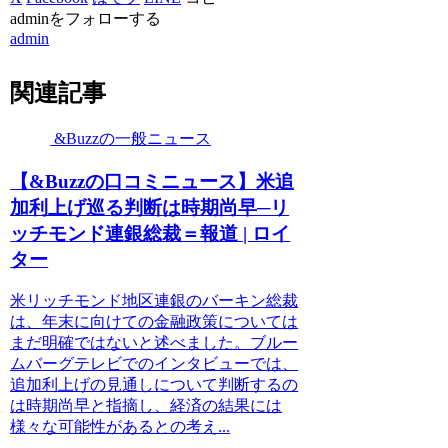
adminをフォローする
admin
関連記事
&Buzzの一般ニュース
【&Buzzの口コミニュース】米追
加利上げ巡る判断は時期尚早─リ
ッチモンド連銀総裁＝報道 | ロイ
ター
米リッチモンド地区連銀のバーキン総裁
は、年末に向けての金融政策については
まだ明確ではないと述べました。ブルー
ムバーグテレビでのインタビューでは、
追加利上げの見通しについて判断するの
は時期尚早と指摘し、経済の結果には
様々な可能性があるとの考え...