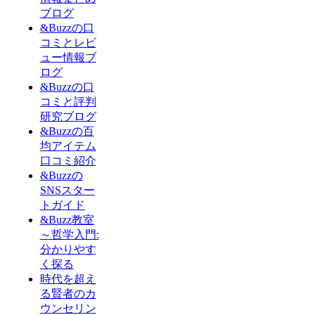
ブログ
&Buzzの口
コミとレビ
ュー情報ブ
ログ
&Buzzの口
コミと評判
研究ブログ
&Buzzの百
均アイテム
口コミ紹介
&Buzzの
SNSスター
トガイド
&Buzz教室
～哲学入門:
分かりやす
く探る
時代を超え
る賢者のカ
ウンセリン