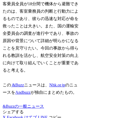
客乗員全員が18分間で機体から避難でき
たのは、客室乗務員の判断と行動力によ
るものであり、彼らの迅速な対応が命を
救ったことは大きい。また、国の運輸安
全委員会の調査が進行中であり、事故の
原因や背景について詳細が明らかになる
ことを見守りたい。今回の事故から得ら
れる教訓を活かし、航空安全対策の向上
に向けて取り組んでいくことが重要であ
ると考える。
この
&Buzz
ニュースは、
Nhk.or.jp
のニュ
ースを
Andbuzz
が独自にまとめたもの。
&Buzzの一般ニュース
シェアする
X
Facebook
はてブ
LINE
コピー