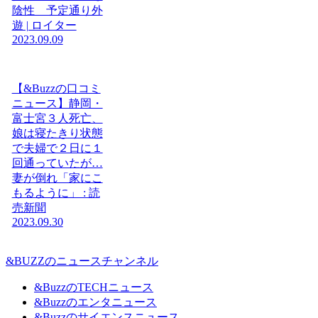
陰性 予定通り外
遊 | ロイター
2023.09.09
【&Buzzの口コミ
ニュース】静岡・
富士宮３人死亡、
娘は寝たきり状態
で夫婦で２日に１
回通っていたが…
妻が倒れ「家にこ
もるように」 : 読
売新聞
2023.09.30
&BUZZのニュースチャンネル
&BuzzのTECHニュース
&Buzzのエンタニュース
&Buzzのサイエンスニュース