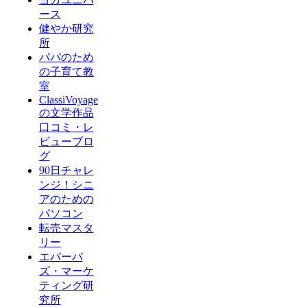
ース
健やか研究
所
パパのため
の子育て教
室
ClassiVoyage
の文学作品
口コミ・レ
ビューブロ
グ
90日チャレ
ンジ！シニ
アのための
パソコン
転売マスタ
リー
エバーバ
ズ・マーケ
ティング研
究所