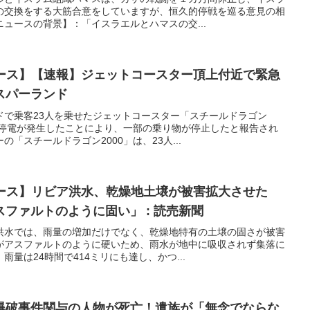
の交換をする大筋合意をしていますが、恒久的停戦を巡る意見の相
ュースの背景】：「イスラエルとハマスの交...
ュース】【速報】ジェットコースター頂上付近で緊急
スパーランド
ドで乗客23人を乗せたジェットコースター「スチールドラゴン
。停電が発生したことにより、一部の乗り物が停止したと報告され
「スチールドラゴン2000」は、23人...
ュース】リビア洪水、乾燥地土壌が被害拡大させた
ファルトのように固い」 : 読売新聞
洪水では、雨量の増加だけでなく、乾燥地特有の土壌の固さが被害
がアスファルトのように硬いため、雨水が地中に吸収されず集落に
量は24時間で414ミリにも達し、かつ...
爆破事件関与の人物が死亡！遺族が「無念でならな