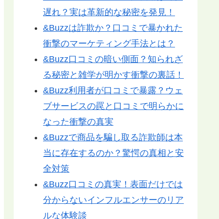
遅れ？実は革新的な秘密を発見！
&Buzzは詐欺か？口コミで暴かれた
衝撃のマーケティング手法とは？
&Buzz口コミの暗い側面？知られざ
る秘密と雑学が明かす衝撃の裏話！
&Buzz利用者が口コミで暴露？ウェ
ブサービスの罠と口コミで明らかに
なった衝撃の真実
&Buzzで商品を騙し取る詐欺師は本
当に存在するのか？驚愕の真相と安
全対策
&Buzz口コミの真実！表面だけでは
分からないインフルエンサーのリア
ルな体験談