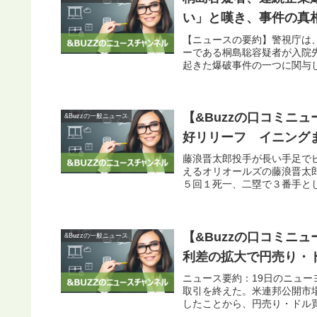
い」と嘆き、事件の真相
【ニュースの要約】警視庁は
ーである桐島聡容疑者が入院先
起きた爆破事件の一つに関与し
【&Buzzの口コミニ
&Buzzの一般ニュース
好リリーフ イニングま
藤浪晋太郎投手が長い手足で
えるオリオールズの藤浪晋太
５回１死一、二塁で３番手とし
【&Buzzの口コミニュ
&Buzzの一般ニュース
利差の拡大で円売り・ド
ニュース要約：19日のニュー
取引を終えた。米連邦公開市
したことから、円売り・ドル買