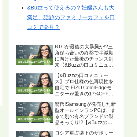
&Buzzって使えるの？妊婦さんも大
満足、話題のファミリーカフェを口
コミで発見？
BTCが最後の大暴騰か!?三
角保ち合いの終盤で半減期
に向けた最後のチャンス到
来【&Buzzの口コミニュー
ス】
【&Buzzの口コミニュー
ス】プロ仕様の色再現性を
自宅で!EIZO ColorEdgeモ
ニターが驚きの17%OFF、
ハードウェアキャリブレー
驚愕!Samsungが発売した新
ション機能搭載で写真・動
型オールインワンPCは、ま
画編集に最適
るで別の有名ブランドの製
品そっくり!?【&Buzzの口
コミニュース】
ロシア軍占拠下のザポリー