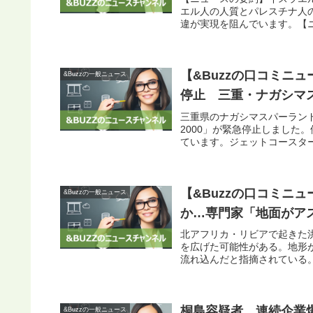
エル人の人質とパレスチナ人
違が実現を阻んでいます。【ニ
【&Buzzの口コミニ
&Buzzの一般ニュース
停止 三重・ナガシマ
三重県のナガシマスパーラン
2000」が緊急停止しました
ています。ジェットコースターの
【&Buzzの口コミニ
&Buzzの一般ニュース
か…専門家「地面がアス
北アフリカ・リビアで起きた
を広げた可能性がある。地形
流れ込んだと指摘されている。雨
桐島容疑者、連続企業
&Buzzの一般ニュース