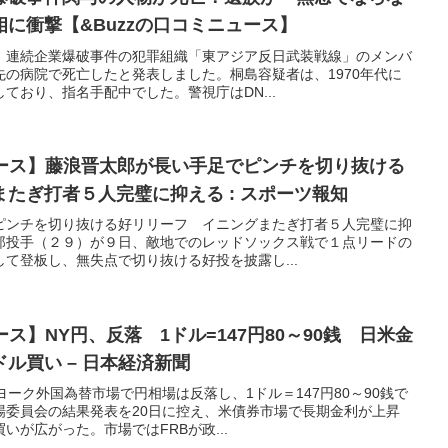
に衝撃【&Buzzの口コミニュース】
、連続企業爆破事件の犯罪組織「東アジア反日武装戦線」のメンバ
の病院で死亡したと発表しました。桐島容疑者は、1970年代に
ており、指名手配中でした。警視庁はDN...
ュース】藤浪晋太郎が長い手足でピンチを切り抜ける
たぎ打者５人完璧に抑える : スポーツ報知
ピンチを切り抜ける好リリーフ イニングまたぎ打者５人完璧に抑
郎投手（２９）が９日、敵地でのレッドソックス戦で１点リードの
て登板し、無失点で切り抜ける好投を披露し...
ース】NY円、反落 1ドル=147円80～90銭 日米金
ル買い – 日本経済新聞
ヨーク外国為替市場で円相場は反落し、1ドル＝147円80～90銭で
場委員会の結果発表を20日に控え、米債券市場で長期金利が上昇
いが広がった。市場ではFRBが政...