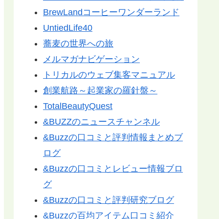
BrewLandコーヒーワンダーランド
UntiedLife40
蕎麦の世界への旅
メルマガナビゲーション
トリカルのウェブ集客マニュアル
創業航路～起業家の羅針盤～
TotalBeautyQuest
&BUZZのニュースチャンネル
&Buzzの口コミと評判情報まとめブ
ログ
&Buzzの口コミとレビュー情報ブロ
グ
&Buzzの口コミと評判研究ブログ
&Buzzの百均アイテム口コミ紹介