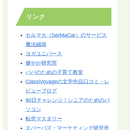
リンク
セルマカ（SerMaCar）のサービス
魔法絨毯
ヨガユニバース
健やか研究所
パパのための子育て教室
ClassiVoyageの文学作品口コミ・レ
ビューブログ
90日チャレンジ！シニアのためのパ
ソコン
転売マスタリー
エバーバズ・マーケティング研究所