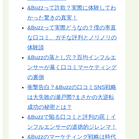
&Buzzって詐欺？実際に体験してわ
かった驚きの真実！
&Buzzって実際どうなの？僕の率直
な口コミ、ガチな評判とノリノリの
体験談
&Buzzの落とし穴？百均インフルエ
ンサーが暴く口コミマーケティング
の裏側
衝撃告白？&Buzzの口コミSNS戦略
は大失敗の瀬戸際?まさかの大逆転
成功の秘密とは？
&Buzzで陥る口コミと評判の罠｜イ
ンフルエンサーの道徳的ジレンマ！
&Buzzのマーケティング戦略は時代