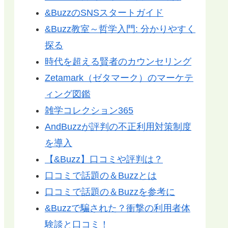
&BuzzのSNSスタートガイド
&Buzz教室～哲学入門: 分かりやすく
探る
時代を超える賢者のカウンセリング
Zetamark（ゼタマーク）のマーケテ
ィング図鑑
雑学コレクション365
AndBuzzが評判の不正利用対策制度
を導入
【&Buzz】口コミや評判は？
口コミで話題の＆Buzzとは
口コミで話題の＆Buzzを参考に
&Buzzで騙された？衝撃の利用者体
験談と口コミ！