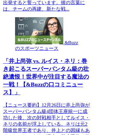
出発すると誓っています。彼の言葉に
は、チームの再建、新たな戦...
&Buzz
のスポーツニュース
「井上尚弥 vs. ルイス・ネリ：巻
き起こるスーパーバンタム級の壮
絶遺恨！世界中が注目する魔法の
一戦！【&Buzzの口コミニュー
ス】」
【ニュース要約】12月26日に井上尚弥が
スーパーバンタム級4団体王座統一に成
功した後、次の対戦相手としてルイス・
ネリの名前が浮上している。ネリは元2
階級世界王者であり、井上との因縁もあ