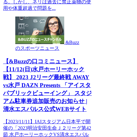
る。しかし、ネリは過去に禁止薬物の使
用や体重超過で問題を...
&Buzz
のスポーツニュース
【&Buzzの口コミニュース】
【11/12(日)水戸ホーリーホック
戦】 2023 J2リーグ最終戦 AWAY
vs水戸 DAZN Presents 「アイスタ
パブリックビューイング」 スタジ
アム駐車券追加販売のお知らせ |
清水エスパルス公式WEBサイト
【2023/11/11】IAIスタジアム日本平で開
催の「2023明治安田生命Ｊ２リーグ第42
節 水戸ホーリーホックVS清水エスパル