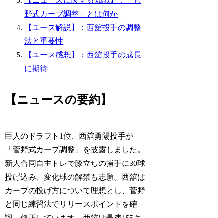
【ニュースに関する知識】：「菅
野式カーブ調整」とは何か
【ユース解説】：西舘投手の調整
法と重要性
【ユース感想】：西舘投手の成長
に期待
【ニュースの要約】
巨人のドラフト1位、西舘勇陽投手が
「菅野式カーブ調整」を披露しました。
新人合同自主トレで膝立ちの捕手に30球
投げ込み、変化球の解禁も志願。西舘は
カーブの投げ方について理想とし、菅野
と同じ練習法でリリースポイントを確
認、修正しています。西舘は最速155キ