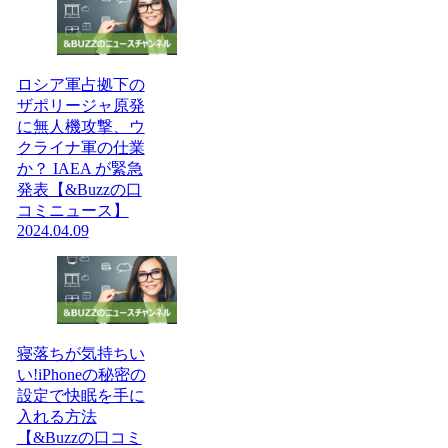
ロシア軍占拠下の
ザポリージャ原発
に無人機攻撃、ウ
クライナ軍の仕業
か？ IAEA が緊急
発表【&Buzzの口
コミニュース】
2024.04.09
寝落ちが気持ちい
い!iPhoneの秘密の
設定で快眠を手に
入れる方法
【&Buzzの口コミ