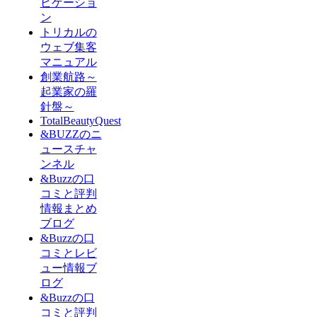
ビゲーショ
ン
トリカルの
ウェブ集客
マニュアル
創業航路～
起業家の羅
針盤～
TotalBeautyQuest
&BUZZのニ
ュースチャ
ンネル
&Buzzの口
コミと評判
情報まとめ
ブログ
&Buzzの口
コミとレビ
ュー情報ブ
ログ
&Buzzの口
コミと評判