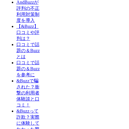
AndBuzzが
評判の不正
利用対策制
度を導入
【&Buzz】
口コミや評
判は？
口コミで話
題の＆Buzz
とは
口コミで話
題の＆Buzz
を参考に
&Buzzで騙
された？衝
撃の利用者
体験談と口
コミ！
&Buzzって
詐欺？実際
に体験して