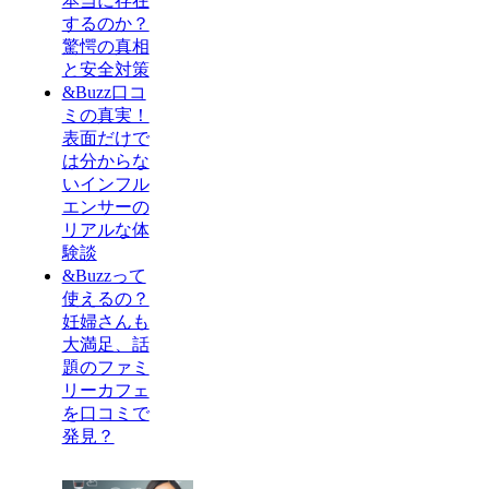
本当に存在
するのか？
驚愕の真相
と安全対策
&Buzz口コ
ミの真実！
表面だけで
は分からな
いインフル
エンサーの
リアルな体
験談
&Buzzって
使えるの？
妊婦さんも
大満足、話
題のファミ
リーカフェ
を口コミで
発見？