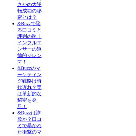
さかの大逆
転成功の秘
密とは？
&Buzzで陥
る口コミと
評判の罠｜
インフルエ
ンサーの道
徳的ジレン
マ！
&Buzzのマ
ーケティン
グ戦略は時
代遅れ？実
は革新的な
秘密を発
見！
&Buzzは詐
欺か？口コ
ミで暴かれ
た衝撃のマ