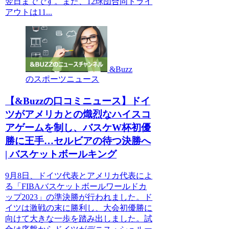
翌日までです。また、12球団合同トライ
アウトは11...
&Buzz
のスポーツニュース
【&Buzzの口コミニュース】ドイ
ツがアメリカとの熾烈なハイスコ
アゲームを制し、バスケW杯初優
勝に王手…セルビアの待つ決勝へ
| バスケットボールキング
9月8日、ドイツ代表とアメリカ代表によ
る「FIBAバスケットボールワールドカ
ップ2023」の準決勝が行われました。ド
イツは激戦の末に勝利し、大会初優勝に
向けて大きな一歩を踏み出しました。試