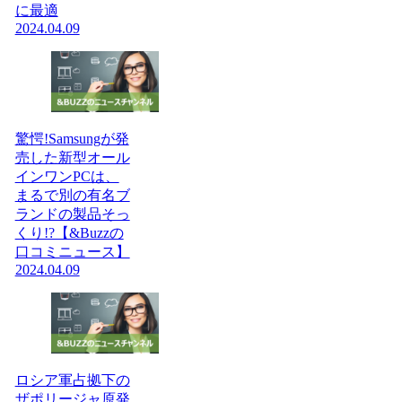
に最適
2024.04.09
驚愕!Samsungが発
売した新型オール
インワンPCは、
まるで別の有名ブ
ランドの製品そっ
くり!?【&Buzzの
口コミニュース】
2024.04.09
ロシア軍占拠下の
ザポリージャ原発