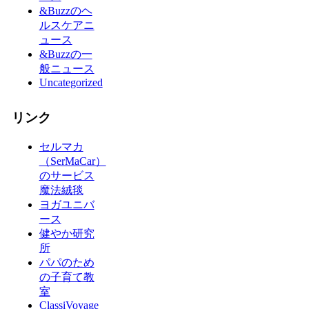
&Buzzのヘ
ルスケアニ
ュース
&Buzzの一
般ニュース
Uncategorized
リンク
セルマカ
（SerMaCar）
のサービス
魔法絨毯
ヨガユニバ
ース
健やか研究
所
パパのため
の子育て教
室
ClassiVoyage