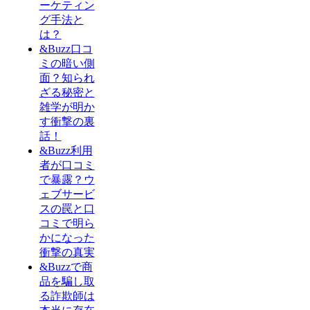
ーケティン
グ手法と
は？
&Buzz口コ
ミの暗い側
面？知られ
ざる秘密と
雑学が明か
す衝撃の裏
話！
&Buzz利用
者が口コミ
で暴露？ウ
ェブサービ
スの罠と口
コミで明ら
かになった
衝撃の真実
&Buzzで商
品を騙し取
る詐欺師は