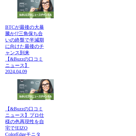
BTCが最後の大暴
騰か!?三角保ち合
いの終盤で半減期
に向けた最後のチ
ャンス到来
【&Buzzの口コミ
ニュース】
2024.04.09
【&Buzzの口コミ
ニュース】プロ仕
様の色再現性を自
宅で!EIZO
ColorEdgeモニタ