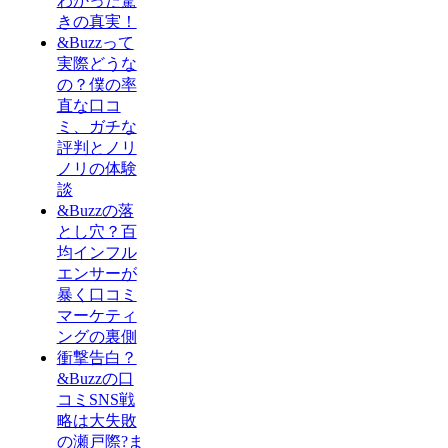
わかった驚
きの真実！
&Buzzって
実際どうな
の？僕の率
直な口コ
ミ、ガチな
評判とノリ
ノリの体験
談
&Buzzの落
とし穴？百
均インフル
エンサーが
暴く口コミ
マーケティ
ングの裏側
衝撃告白？
&Buzzの口
コミSNS戦
略は大失敗
の瀬戸際?ま