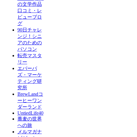
の文学作品
口コミ・レ
ビューブロ
グ
90日チャレ
ンジ！シニ
アのための
パソコン
転売マスタ
リー
エバーバ
ズ・マーケ
ティング研
究所
BrewLandコ
ーヒーワン
ダーランド
UntiedLife40
蕎麦の世界
への旅
メルマガナ