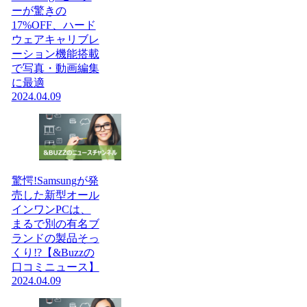
ーが驚きの
17%OFF、ハード
ウェアキャリブレ
ーション機能搭載
で写真・動画編集
に最適
2024.04.09
驚愕!Samsungが発
売した新型オール
インワンPCは、
まるで別の有名ブ
ランドの製品そっ
くり!?【&Buzzの
口コミニュース】
2024.04.09