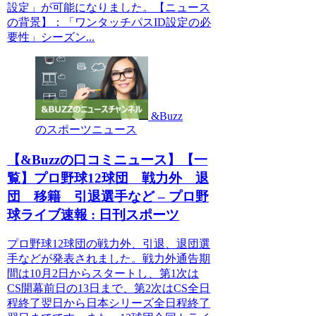
設定」が可能になりました。【ニュース
の背景】：「ワンタッチパスID設定の必
要性」シーズン...
&Buzz
のスポーツニュース
【&Buzzの口コミニュース】【一
覧】プロ野球12球団 戦力外 退
団 移籍 引退選手など – プロ野
球ライブ速報 : 日刊スポーツ
プロ野球12球団の戦力外、引退、退団選
手などが発表されました。戦力外通告期
間は10月2日からスタートし、第1次は
CS開幕前日の13日まで、第2次はCS全日
程終了翌日から日本シリーズ全日程終了