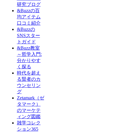
研究ブログ
&Buzzの百
均アイテム
口コミ紹介
&Buzzの
SNSスター
トガイド
&Buzz教室
～哲学入門:
分かりやす
く探る
時代を超え
る賢者のカ
ウンセリン
グ
Zetamark（ゼ
タマーク）
のマーケテ
ィング図鑑
雑学コレク
ション365