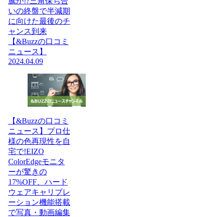
騰か!?三角保ち合
いの終盤で半減期
に向けた最後のチ
ャンス到来
【&Buzzの口コミ
ニュース】
2024.04.09
【&Buzzの口コミ
ニュース】プロ仕
様の色再現性を自
宅で!EIZO
ColorEdgeモニタ
ーが驚きの
17%OFF、ハード
ウェアキャリブレ
ーション機能搭載
で写真・動画編集