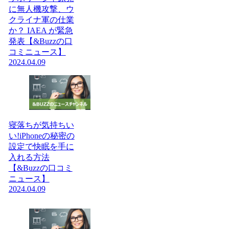
に無人機攻撃、ウ
クライナ軍の仕業
か？ IAEA が緊急
発表【&Buzzの口
コミニュース】
2024.04.09
寝落ちが気持ちい
い!iPhoneの秘密の
設定で快眠を手に
入れる方法
【&Buzzの口コミ
ニュース】
2024.04.09