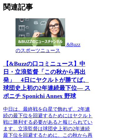
関連記事
&Buzz
のスポーツニュース
【&Buzzの口コミニュース】中
日・立浪監督「この秋から再出
発」 4日にヤクルトが勝てば、
球団史上初の2年連続最下位― ス
ポニチ Sponichi Annex 野球
中日は、最終戦を白星で飾れず、2年連
続の最下位を回避するためにはヤクルト
戦に勝利する必要があると報じられてい
ます。立浪監督は球団史上初の2年連続
最下位を回避するために、この秋から再