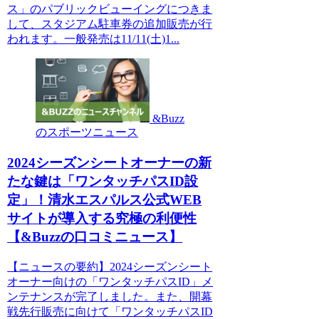
ス」のパブリックビューイングにつきま
して、スタジアム駐車券の追加販売が行
われます。一般発売は11/11(土)1...
&Buzz
のスポーツニュース
2024シーズンシートオーナーの新
たな鍵は「ワンタッチパスID設
定」！清水エスパルス公式WEB
サイトが導入する究極の利便性
【&Buzzの口コミニュース】
【ニュースの要約】2024シーズンシート
オーナー向けの「ワンタッチパスID」メ
ンテナンスが完了しました。また、開幕
戦先行販売に向けて「ワンタッチパスID