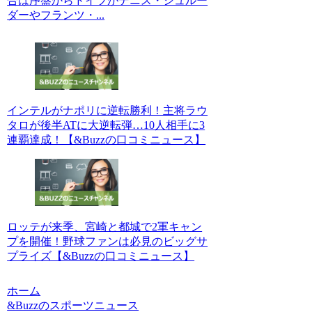
合は序盤からドイツがデニス・シュルー
ダーやフランツ・...
インテルがナポリに逆転勝利！主将ラウ
タロが後半ATに大逆転弾…10人相手に3
連覇達成！【&Buzzの口コミニュース】
ロッテが来季、宮崎と都城で2軍キャン
プを開催！野球ファンは必見のビッグサ
プライズ【&Buzzの口コミニュース】
ホーム
&Buzzのスポーツニュース