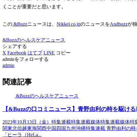
くことが重要だと思います。
この
&Buzz
ニュースは、
Nikkei.co.jp
のニュースを
Andbuzz
が
&Buzzのヘルスケアニュース
シェアする
X
Facebook
はてブ
LINE
コピー
adminをフォローする
admin
関連記事
&Buzzのヘルスケアニュース
【&Buzzの口コミニュース】青野由利の時を駆ける
2023年10月13日（金）特集連載特集連載媒体特集連載媒
関東北信越東海関西中国四国九州沖縄特集連載 青野由利の
「ヒーラ（HeLa...