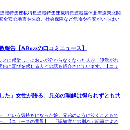
特集連載特集連載特集連載特集連載特集連載媒体北海道東北関
ば安全安心地震や医療、社会保障など危険や不安がいっぱい
報告【&Buzzの口コミニュース】
ルスに感染し、においが分からなくなった人が、嗅覚がわ
変化に喜びを感じる人々の話も紹介されています。【ニュ
した」女性が語る。兄弟の理解は得られずとも共
た」という気持ちになった娘。兄弟のように泣くこともで
た。【ニュースの背景】：「認知症との別れ」記事によれ