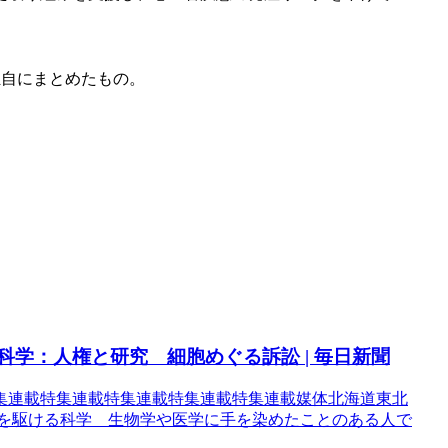
独自にまとめたもの。
科学：人権と研究 細胞めぐる訴訟 | 毎日新聞
体特集連載特集連載特集連載特集連載特集連載媒体北海道東北
時を駆ける科学 生物学や医学に手を染めたことのある人で