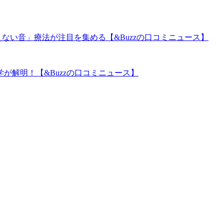
ない音」療法が注目を集める【&Buzzの口コミニュース】
が解明！【&Buzzの口コミニュース】