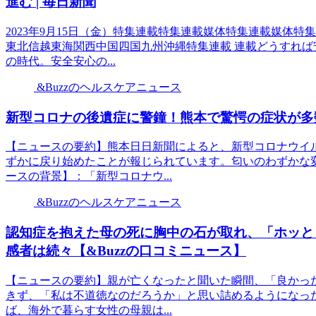
進む | 毎日新聞
2023年9月15日（金）特集連載特集連載媒体特集連載媒体
東北信越東海関西中国四国九州沖縄特集連載 連載どうすれ
の時代。安全安心の...
&Buzzのヘルスケアニュース
新型コロナの後遺症に警鐘！熊本で驚愕の症状が多数
【ニュースの要約】熊本日日新聞によると、新型コロナウイ
ずかに戻り始めたことが報じられています。匂いのわずかな
ースの背景】：「新型コロナウ...
&Buzzのヘルスケアニュース
認知症を抱えた母の死に胸中の石が取れ、「ホッと
感者は続々【&Buzzの口コミニュース】
【ニュースの要約】親が亡くなったと聞いた瞬間、「良かっ
きず、「私は不道徳なのだろうか」と思い詰めるようになっ
ば、海外で暮らす女性の母親は...