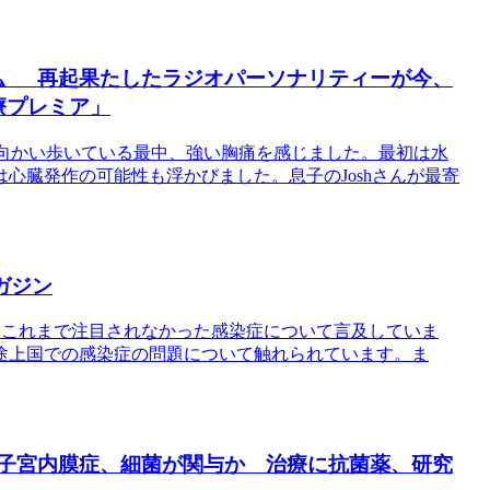
命〟 再起果たしたラジオパーソナリティーが今、
医療プレミア」
小屋に向かい歩いている最中、強い胸痛を感じました。最初は水
心臓発作の可能性も浮かびました。息子のJoshさんが最寄
ガジン
と、これまで注目されなかった感染症について言及していま
途上国での感染症の問題について触れられています。ま
：子宮内膜症、細菌が関与か 治療に抗菌薬、研究