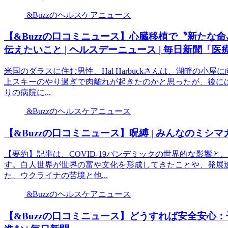
&Buzzのヘルスケアニュース
【&Buzzの口コミニュース】心臓移植で〝新たな
伝えたいこと | ヘルスデーニュース | 毎日新聞「
米国のダラスに住む男性、Hal Harbuckさんは、湖畔の
上スキーのやり過ぎで肉離れが起きたのかと思ったが、後には
りの病院に...
&Buzzのヘルスケアニュース
【&Buzzの口コミニュース】呪縛 | みんなのミシマ
【要約】記事は、COVID-19パンデミックの世界的な影響
す。白人世界が世界の富や文化を形成してきたことや、発展
た、ウクライナの苦境と他...
&Buzzのヘルスケアニュース
【&Buzzの口コミニュース】どうすれば安全安心