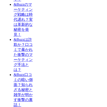
&Buzzのマ
ーケティン
グ戦略は時
代遅れ？実
は革新的な
秘密を発
見！
&Buzzは詐
欺か？口コ
ミで暴かれ
た衝撃のマ
ーケティン
グ手法と
は？
&Buzz口コ
ミの暗い側
面？知られ
ざる秘密と
雑学が明か
す衝撃の裏
話！