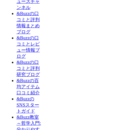
ュースチャ
ンネル
&Buzzの口
コミと評判
情報まとめ
ブログ
&Buzzの口
コミとレビ
ュー情報ブ
ログ
&Buzzの口
コミと評判
研究ブログ
&Buzzの百
均アイテム
口コミ紹介
&Buzzの
SNSスター
トガイド
&Buzz教室
～哲学入門:
分かりやす