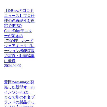
【&Buzzの口コミ
ニュース】プロ仕
様の色再現性を自
宅で!EIZO
ColorEdgeモニタ
ーが驚きの
17%OFF、ハード
ウェアキャリブレ
ーション機能搭載
で写真・動画編集
に最適
2024.04.09
驚愕!Samsungが発
売した新型オール
インワンPCは、
まるで別の有名ブ
ランドの製品そっ