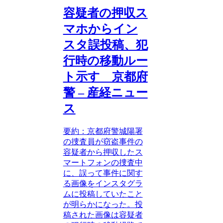
容疑者の押収ス
マホからイン
スタ誤投稿、犯
行時の移動ルー
ト示す 京都府
警 – 産経ニュー
ス
要約：京都府警城陽署
の捜査員が窃盗事件の
容疑者から押収したス
マートフォンの捜査中
に、誤って事件に関す
る画像をインスタグラ
ムに投稿していたこと
が明らかになった。投
稿された画像は容疑者