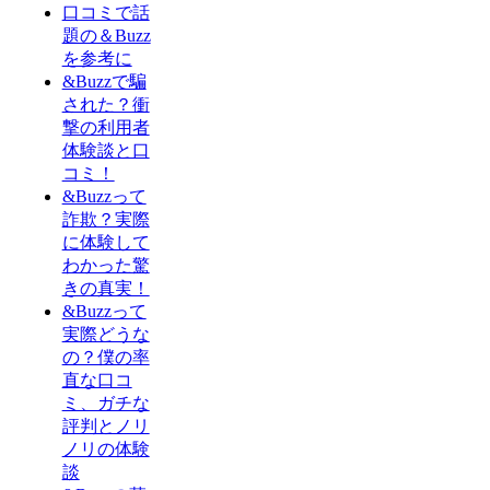
口コミで話
題の＆Buzz
を参考に
&Buzzで騙
された？衝
撃の利用者
体験談と口
コミ！
&Buzzって
詐欺？実際
に体験して
わかった驚
きの真実！
&Buzzって
実際どうな
の？僕の率
直な口コ
ミ、ガチな
評判とノリ
ノリの体験
談