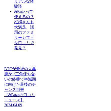
リアルな体
験談
&Buzzって
使えるの？
妊婦さんも
大満足、話
題のファミ
リーカフェ
を口コミで
発見？
BTCが最後の大暴
騰か!?三角保ち合
いの終盤で半減期
に向けた最後のチ
ャンス到来
【&Buzzの口コミ
ニュース】
2024.04.09