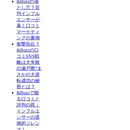
&Buzzの落
とし穴？百
均インフル
エンサーが
暴く口コミ
マーケティ
ングの裏側
衝撃告白？
&Buzzの口
コミSNS戦
略は大失敗
の瀬戸際?ま
さかの大逆
転成功の秘
密とは？
&Buzzで陥
る口コミと
評判の罠｜
インフルエ
ンサーの道
徳的ジレン
マ！