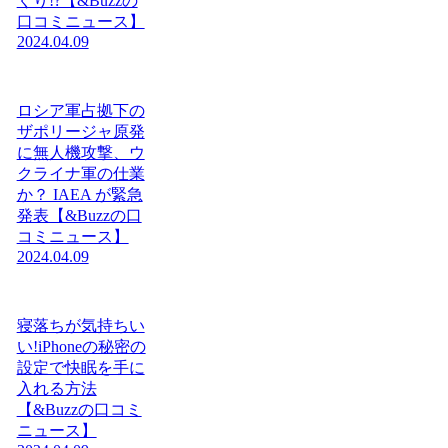
くり!?【&Buzzの
口コミニュース】
2024.04.09
ロシア軍占拠下の
ザポリージャ原発
に無人機攻撃、ウ
クライナ軍の仕業
か？ IAEA が緊急
発表【&Buzzの口
コミニュース】
2024.04.09
寝落ちが気持ちい
い!iPhoneの秘密の
設定で快眠を手に
入れる方法
【&Buzzの口コミ
ニュース】