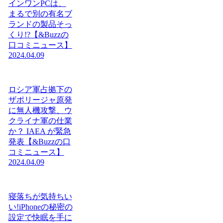
インワンPCは、
まるで別の有名ブ
ランドの製品そっ
くり!?【&Buzzの
口コミニュース】
2024.04.09
ロシア軍占拠下の
ザポリージャ原発
に無人機攻撃、ウ
クライナ軍の仕業
か？ IAEA が緊急
発表【&Buzzの口
コミニュース】
2024.04.09
寝落ちが気持ちい
い!iPhoneの秘密の
設定で快眠を手に