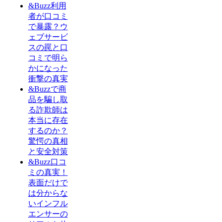
&Buzz利用
者が口コミ
で暴露？ウ
ェブサービ
スの罠と口
コミで明ら
かになった
衝撃の真実
&Buzzで商
品を騙し取
る詐欺師は
本当に存在
するのか？
驚愕の真相
と安全対策
&Buzz口コ
ミの真実！
表面だけで
は分からな
いインフル
エンサーの