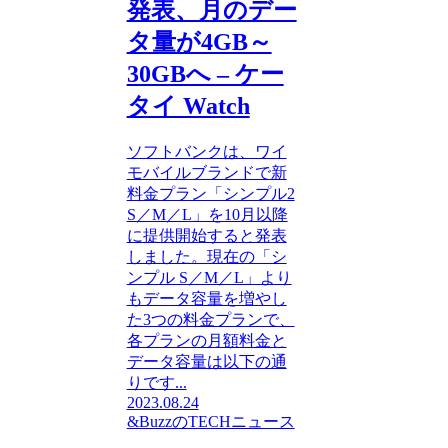
発表、月のデー
タ量が4GB～
30GBへ – ケー
タイ Watch
ソフトバンクは、ワイ
モバイルブランドで新
料金プラン「シンプル2
S／M／L」を10月以降
に提供開始すると発表
しました。現在の「シ
ンプル S／M／L」より
もデータ容量を増やし
た3つの料金プランで、
各プランの月額料金と
データ容量は以下の通
りです...
2023.08.24
&BuzzのTECHニュース