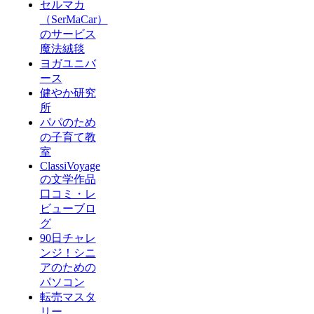
セルマカ
（SerMaCar）
のサービス
魔法絨毯
ヨガユニバ
ース
健やか研究
所
パパのため
の子育て教
室
ClassiVoyage
の文学作品
口コミ・レ
ビューブロ
グ
90日チャレ
ンジ！シニ
アのための
パソコン
転売マスタ
リー