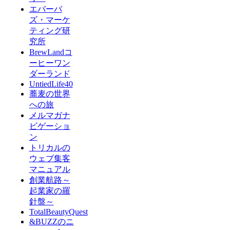
エバーバ
ズ・マーケ
ティング研
究所
BrewLandコ
ーヒーワン
ダーランド
UntiedLife40
蕎麦の世界
への旅
メルマガナ
ビゲーショ
ン
トリカルの
ウェブ集客
マニュアル
創業航路～
起業家の羅
針盤～
TotalBeautyQuest
&BUZZのニ