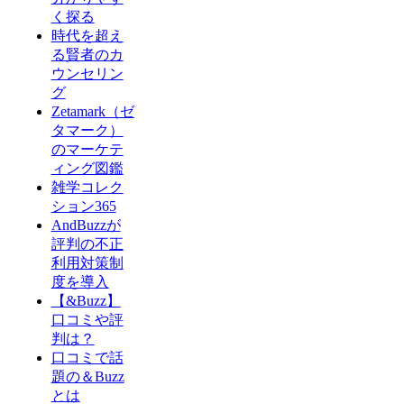
く探る
時代を超え
る賢者のカ
ウンセリン
グ
Zetamark（ゼ
タマーク）
のマーケテ
ィング図鑑
雑学コレク
ション365
AndBuzzが
評判の不正
利用対策制
度を導入
【&Buzz】
口コミや評
判は？
口コミで話
題の＆Buzz
とは