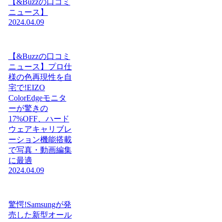
【&Buzzの口コミ
ニュース】
2024.04.09
【&Buzzの口コミ
ニュース】プロ仕
様の色再現性を自
宅で!EIZO
ColorEdgeモニタ
ーが驚きの
17%OFF、ハード
ウェアキャリブレ
ーション機能搭載
で写真・動画編集
に最適
2024.04.09
驚愕!Samsungが発
売した新型オール