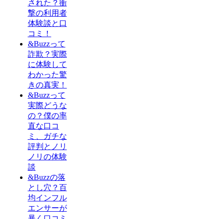
された？衝
撃の利用者
体験談と口
コミ！
&Buzzって
詐欺？実際
に体験して
わかった驚
きの真実！
&Buzzって
実際どうな
の？僕の率
直な口コ
ミ、ガチな
評判とノリ
ノリの体験
談
&Buzzの落
とし穴？百
均インフル
エンサーが
暴く口コミ