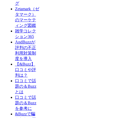
グ
Zetamark（ゼ
タマーク）
のマーケテ
ィング図鑑
雑学コレク
ション365
AndBuzzが
評判の不正
利用対策制
度を導入
【&Buzz】
口コミや評
判は？
口コミで話
題の＆Buzz
とは
口コミで話
題の＆Buzz
を参考に
&Buzzで騙