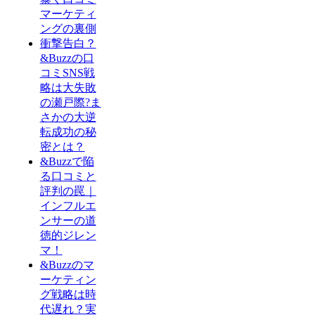
マーケティ
ングの裏側
衝撃告白？
&Buzzの口
コミSNS戦
略は大失敗
の瀬戸際?ま
さかの大逆
転成功の秘
密とは？
&Buzzで陥
る口コミと
評判の罠｜
インフルエ
ンサーの道
徳的ジレン
マ！
&Buzzのマ
ーケティン
グ戦略は時
代遅れ？実