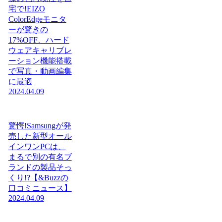
宅で!EIZO
ColorEdgeモニタ
ーが驚きの
17%OFF、ハード
ウェアキャリブレ
ーション機能搭載
で写真・動画編集
に最適
2024.04.09
驚愕!Samsungが発
売した新型オール
インワンPCは、
まるで別の有名ブ
ランドの製品そっ
くり!?【&Buzzの
口コミニュース】
2024.04.09