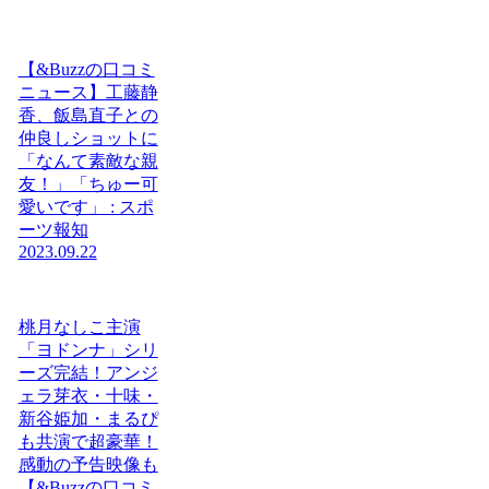
【&Buzzの口コミ
ニュース】工藤静
香、飯島直子との
仲良しショットに
「なんて素敵な親
友！」「ちゅー可
愛いです」 : スポ
ーツ報知
2023.09.22
桃月なしこ主演
「ヨドンナ」シリ
ーズ完結！アンジ
ェラ芽衣・十味・
新谷姫加・まるぴ
も共演で超豪華！
感動の予告映像も
【&Buzzの口コミ