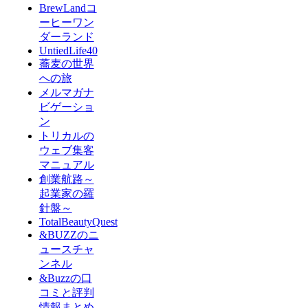
BrewLandコ
ーヒーワン
ダーランド
UntiedLife40
蕎麦の世界
への旅
メルマガナ
ビゲーショ
ン
トリカルの
ウェブ集客
マニュアル
創業航路～
起業家の羅
針盤～
TotalBeautyQuest
&BUZZのニ
ュースチャ
ンネル
&Buzzの口
コミと評判
情報まとめ