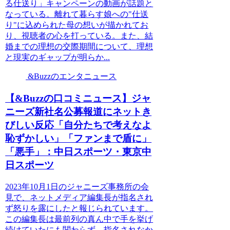
る仕送り」キャンペーンの動画が話題と
なっている。離れて暮らす娘への"仕送
り"に込められた母の想いが描かれてお
り、視聴者の心を打っている。また、結
婚までの理想の交際期間について、理想
と現実のギャップが明らか...
&Buzzのエンタニュース
【&Buzzの口コミニュース】ジャ
ニーズ新社名公募報道にネットき
びしい反応「自分たちで考えなよ
恥ずかしい」「ファンまで盾に」
「悪手」：中日スポーツ・東京中
日スポーツ
2023年10月1日のジャニーズ事務所の会
見で、ネットメディア編集長が指名され
ず怒りを露にしたと報じられています。
この編集長は最前列の真ん中で手を挙げ
続けていたにも関わらず、指名されなか