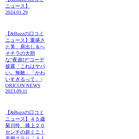
ニュース】
2024.01.29
【&Buzzの口コミ
ニュース】重盛さ
と美、肩出し＆へ
そチラの大胆
な“夜遊び”コーデ
披露「これはヤバ
い。無敵」「かわ
いすぎるって」 |
ORICON NEWS
2023.09.11
【&Buzzの口コミ
ニュース】４５歳
菊川怜、膝上２０
センチの超ミニ！
美脚スラリ「３人