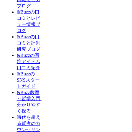
ブログ
&Buzzの口
コミとレビ
ュー情報ブ
ログ
&Buzzの口
コミと評判
研究ブログ
&Buzzの百
均アイテム
口コミ紹介
&Buzzの
SNSスター
トガイド
&Buzz教室
～哲学入門:
分かりやす
く探る
時代を超え
る賢者のカ
ウンセリン