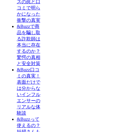
スの罠と口
コミで明ら
かになった
衝撃の真実
&Buzzで商
品を騙し取
る詐欺師は
本当に存在
するのか？
驚愕の真相
と安全対策
&Buzz口コ
ミの真実！
表面だけで
は分からな
いインフル
エンサーの
リアルな体
験談
&Buzzって
使えるの？
妊婦さんも