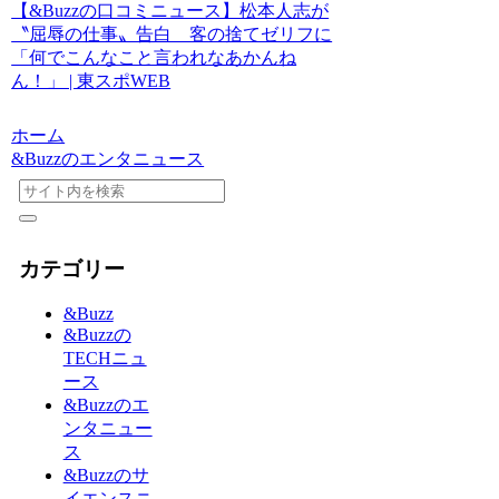
【&Buzzの口コミニュース】松本人志が
〝屈辱の仕事〟告白 客の捨てゼリフに
「何でこんなこと言われなあかんね
ん！」 | 東スポWEB
ホーム
&Buzzのエンタニュース
カテゴリー
&Buzz
&Buzzの
TECHニュ
ース
&Buzzのエ
ンタニュー
ス
&Buzzのサ
イエンスニ