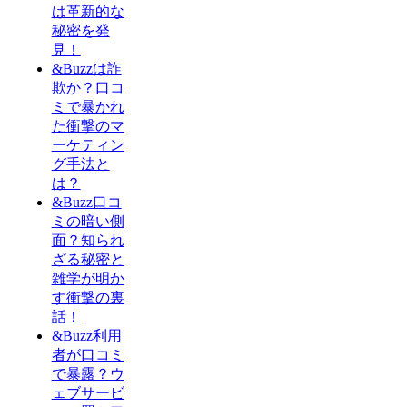
は革新的な
秘密を発
見！
&Buzzは詐
欺か？口コ
ミで暴かれ
た衝撃のマ
ーケティン
グ手法と
は？
&Buzz口コ
ミの暗い側
面？知られ
ざる秘密と
雑学が明か
す衝撃の裏
話！
&Buzz利用
者が口コミ
で暴露？ウ
ェブサービ