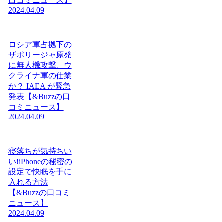
口コミニュース】
2024.04.09
ロシア軍占拠下の
ザポリージャ原発
に無人機攻撃、ウ
クライナ軍の仕業
か？ IAEA が緊急
発表【&Buzzの口
コミニュース】
2024.04.09
寝落ちが気持ちい
い!iPhoneの秘密の
設定で快眠を手に
入れる方法
【&Buzzの口コミ
ニュース】
2024.04.09