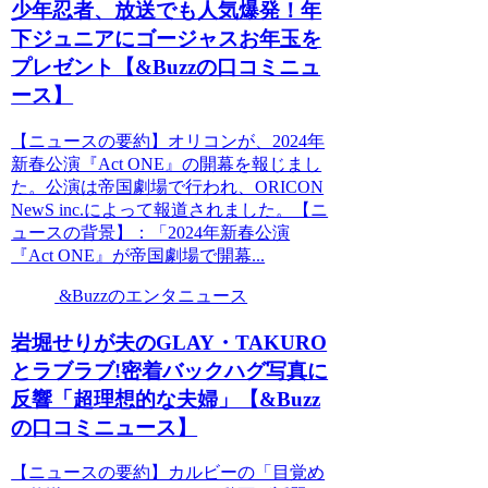
少年忍者、放送でも人気爆発！年
下ジュニアにゴージャスお年玉を
プレゼント【&Buzzの口コミニュ
ース】
【ニュースの要約】オリコンが、2024年
新春公演『Act ONE』の開幕を報じまし
た。公演は帝国劇場で行われ、ORICON
NewS inc.によって報道されました。【ニ
ュースの背景】：「2024年新春公演
『Act ONE』が帝国劇場で開幕...
&Buzzのエンタニュース
岩堀せりが夫のGLAY・TAKURO
とラブラブ!密着バックハグ写真に
反響「超理想的な夫婦」【&Buzz
の口コミニュース】
【ニュースの要約】カルビーの「目覚め