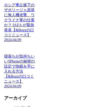
ロシア軍占拠下の
ザポリージャ原発
に無人機攻撃、ウ
クライナ軍の仕業
か？ IAEA が緊急
発表【&Buzzの口
コミニュース】
2024.04.09
寝落ちが気持ちい
い!iPhoneの秘密の
設定で快眠を手に
入れる方法
【&Buzzの口コミ
ニュース】
2024.04.09
アーカイブ