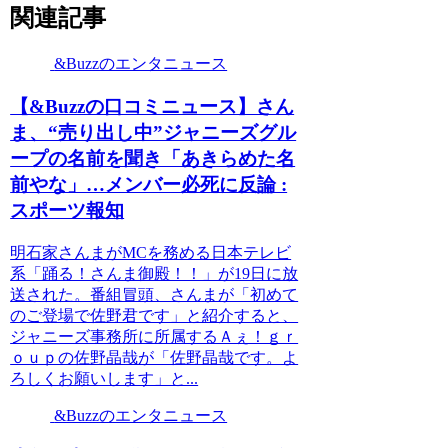
関連記事
&Buzzのエンタニュース
【&Buzzの口コミニュース】さん
ま、“売り出し中”ジャニーズグル
ープの名前を聞き「あきらめた名
前やな」…メンバー必死に反論 :
スポーツ報知
明石家さんまがMCを務める日本テレビ
系「踊る！さんま御殿！！」が19日に放
送された。番組冒頭、さんまが「初めて
のご登場で佐野君です」と紹介すると、
ジャニーズ事務所に所属するＡぇ！ｇｒ
ｏｕｐの佐野晶哉が「佐野晶哉です。よ
ろしくお願いします」と...
&Buzzのエンタニュース