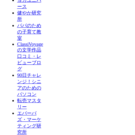
ヨガユニバ
ース
健やか研究
所
パパのため
の子育て教
室
ClassiVoyage
の文学作品
口コミ・レ
ビューブロ
グ
90日チャレ
ンジ！シニ
アのための
パソコン
転売マスタ
リー
エバーバ
ズ・マーケ
ティング研
究所