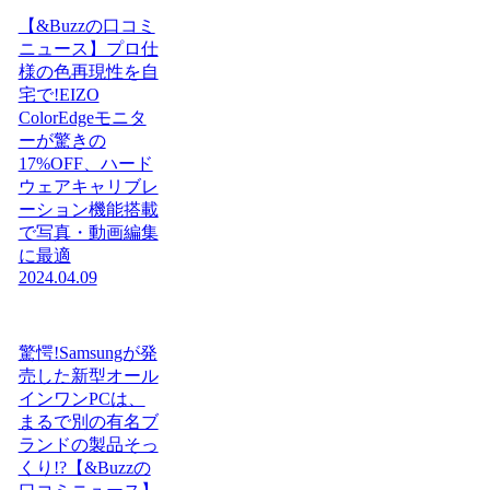
【&Buzzの口コミ
ニュース】プロ仕
様の色再現性を自
宅で!EIZO
ColorEdgeモニタ
ーが驚きの
17%OFF、ハード
ウェアキャリブレ
ーション機能搭載
で写真・動画編集
に最適
2024.04.09
驚愕!Samsungが発
売した新型オール
インワンPCは、
まるで別の有名ブ
ランドの製品そっ
くり!?【&Buzzの