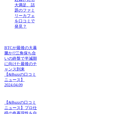
大満足、話
題のファミ
リーカフェ
を口コミで
発見？
BTCが最後の大暴
騰か!?三角保ち合
いの終盤で半減期
に向けた最後のチ
ャンス到来
【&Buzzの口コミ
ニュース】
2024.04.09
【&Buzzの口コミ
ニュース】プロ仕
様の色再現性を自