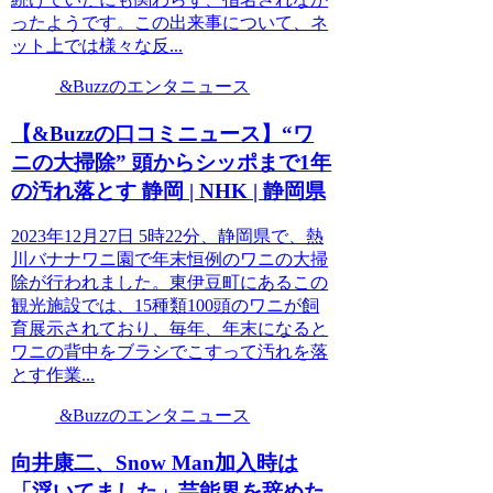
ったようです。この出来事について、ネ
ット上では様々な反...
&Buzzのエンタニュース
【&Buzzの口コミニュース】“ワ
ニの大掃除” 頭からシッポまで1年
の汚れ落とす 静岡 | NHK | 静岡県
2023年12月27日 5時22分、静岡県で、熱
川バナナワニ園で年末恒例のワニの大掃
除が行われました。東伊豆町にあるこの
観光施設では、15種類100頭のワニが飼
育展示されており、毎年、年末になると
ワニの背中をブラシでこすって汚れを落
とす作業...
&Buzzのエンタニュース
向井康二、Snow Man加入時は
「浮いてました」芸能界を辞めた