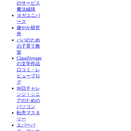
のサービス
魔法絨毯
ヨガユニバ
ース
健やか研究
所
パパのため
の子育て教
室
ClassiVoyage
の文学作品
口コミ・レ
ビューブロ
グ
90日チャレ
ンジ！シニ
アのための
パソコン
転売マスタ
リー
エバーバ