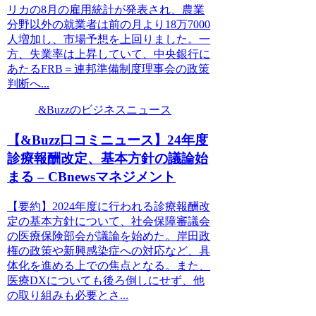
リカの8月の雇用統計が発表され、農業
分野以外の就業者は前の月より18万7000
人増加し、市場予想を上回りました。一
方、失業率は上昇していて、中央銀行に
あたるFRB＝連邦準備制度理事会の政策
判断へ...
&Buzzのビジネスニュース
【&Buzz口コミニュース】24年度
診療報酬改定、基本方針の議論始
まる – CBnewsマネジメント
【要約】2024年度に行われる診療報酬改
定の基本方針について、社会保障審議会
の医療保険部会が議論を始めた。岸田政
権の政策や新興感染症への対応など、具
体化を進める上での焦点となる。また、
医療DXについても後ろ倒しにせず、他
の取り組みも必要とさ...