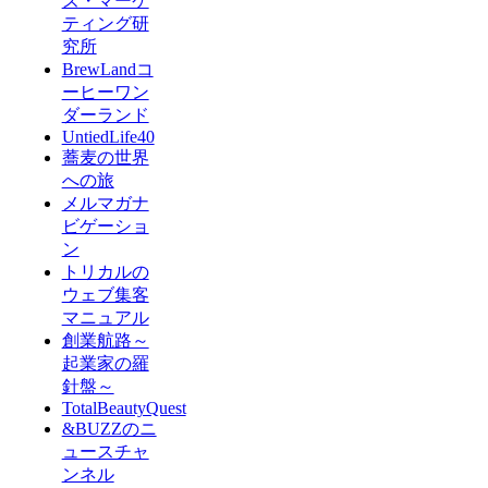
ズ・マーケ
ティング研
究所
BrewLandコ
ーヒーワン
ダーランド
UntiedLife40
蕎麦の世界
への旅
メルマガナ
ビゲーショ
ン
トリカルの
ウェブ集客
マニュアル
創業航路～
起業家の羅
針盤～
TotalBeautyQuest
&BUZZのニ
ュースチャ
ンネル