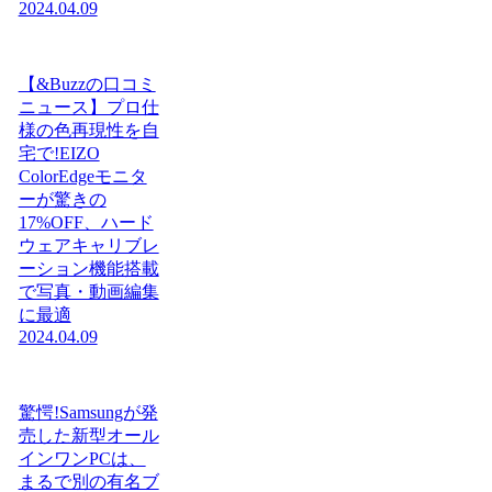
2024.04.09
【&Buzzの口コミ
ニュース】プロ仕
様の色再現性を自
宅で!EIZO
ColorEdgeモニタ
ーが驚きの
17%OFF、ハード
ウェアキャリブレ
ーション機能搭載
で写真・動画編集
に最適
2024.04.09
驚愕!Samsungが発
売した新型オール
インワンPCは、
まるで別の有名ブ