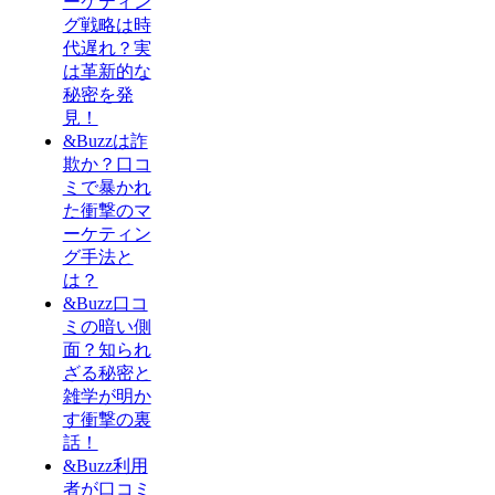
ーケティン
グ戦略は時
代遅れ？実
は革新的な
秘密を発
見！
&Buzzは詐
欺か？口コ
ミで暴かれ
た衝撃のマ
ーケティン
グ手法と
は？
&Buzz口コ
ミの暗い側
面？知られ
ざる秘密と
雑学が明か
す衝撃の裏
話！
&Buzz利用
者が口コミ