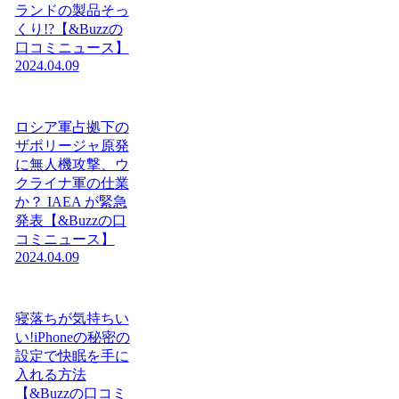
ランドの製品そっ
くり!?【&Buzzの
口コミニュース】
2024.04.09
ロシア軍占拠下の
ザポリージャ原発
に無人機攻撃、ウ
クライナ軍の仕業
か？ IAEA が緊急
発表【&Buzzの口
コミニュース】
2024.04.09
寝落ちが気持ちい
い!iPhoneの秘密の
設定で快眠を手に
入れる方法
【&Buzzの口コミ