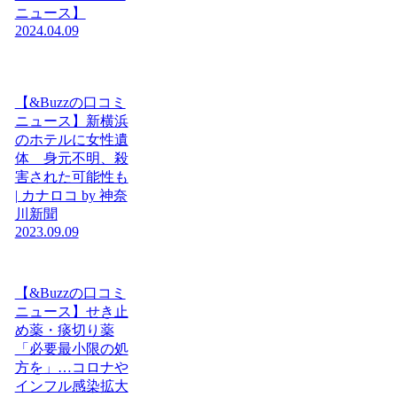
ニュース】
2024.04.09
【&Buzzの口コミ
ニュース】新横浜
のホテルに女性遺
体 身元不明、殺
害された可能性も
| カナロコ by 神奈
川新聞
2023.09.09
【&Buzzの口コミ
ニュース】せき止
め薬・痰切り薬
「必要最小限の処
方を」…コロナや
インフル感染拡大