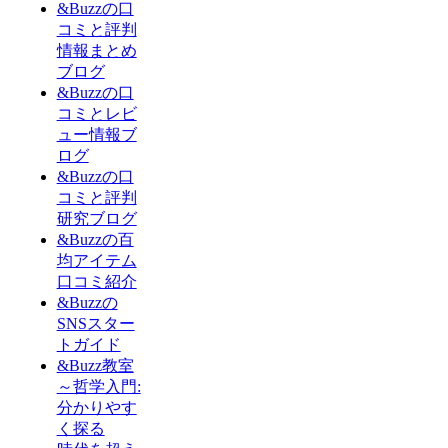
&Buzzの口
コミと評判
情報まとめ
ブログ
&Buzzの口
コミとレビ
ュー情報ブ
ログ
&Buzzの口
コミと評判
研究ブログ
&Buzzの百
均アイテム
口コミ紹介
&Buzzの
SNSスター
トガイド
&Buzz教室
～哲学入門:
分かりやす
く探る