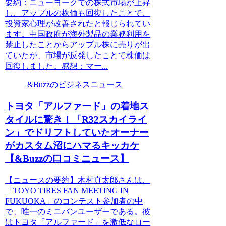
要約：ニューヨークでの株式市場が上昇
し、アップルの株価も回復したことで、
投資家心理が改善されたと報じられてい
ます。中国政府が海外製品の業務利用を
禁止したことからアップル株に売りが出
ていたが、市場が反発したことで株価は
回復しました。感想：マー...
&Buzzのビジネスニュース
トヨタ「アルファード」の着地ス
タイルに驚き！「R32スカイライ
ン」でドリフトしていたオーナー
がカスタム沼にハマるキッカケ
【&Buzzの口コミニュース】
【ニュースの要約】木村真太郎さんは、
「TOYO TIRES FAN MEETING IN
FUKUOKA」のコンテスト参加者の中
で、唯一のミニバンユーザーである。彼
はトヨタ「アルファード」を激低なロー