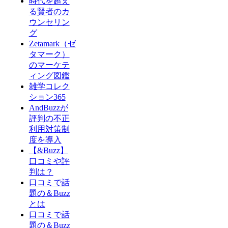
時代を超え
る賢者のカ
ウンセリン
グ
Zetamark（ゼ
タマーク）
のマーケテ
ィング図鑑
雑学コレク
ション365
AndBuzzが
評判の不正
利用対策制
度を導入
【&Buzz】
口コミや評
判は？
口コミで話
題の＆Buzz
とは
口コミで話
題の＆Buzz