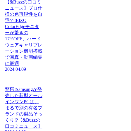
【&Buzzの口コミ
ニュース】プロ仕
様の色再現性を自
宅で!EIZO
ColorEdgeモニタ
ーが驚きの
17%OFF、ハード
ウェアキャリブレ
ーション機能搭載
で写真・動画編集
に最適
2024.04.09
驚愕!Samsungが発
売した新型オール
インワンPCは、
まるで別の有名ブ
ランドの製品そっ
くり!?【&Buzzの
口コミニュース】