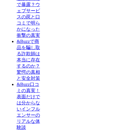
で暴露？ウ
ェブサービ
スの罠と口
コミで明ら
かになった
衝撃の真実
&Buzzで商
品を騙し取
る詐欺師は
本当に存在
するのか？
驚愕の真相
と安全対策
&Buzz口コ
ミの真実！
表面だけで
は分からな
いインフル
エンサーの
リアルな体
験談