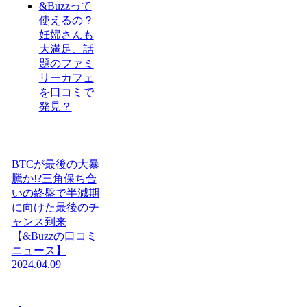
&Buzzって
使えるの？
妊婦さんも
大満足、話
題のファミ
リーカフェ
を口コミで
発見？
BTCが最後の大暴
騰か!?三角保ち合
いの終盤で半減期
に向けた最後のチ
ャンス到来
【&Buzzの口コミ
ニュース】
2024.04.09