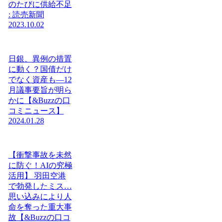
のたびに供給不足
: 読売新聞
2023.10.02
日銀、異例の措置
に動く？国債だけ
でなく資産も―12
月議事要旨が明ら
かに【&Buzzの口
コミニュース】
2024.01.28
【衝撃事故を未然
に防ぐ！AIの究極
活用】 羽田空港
で勃発したミス…
思い込みにより人
命を奪った重大事
故【&Buzzの口コ