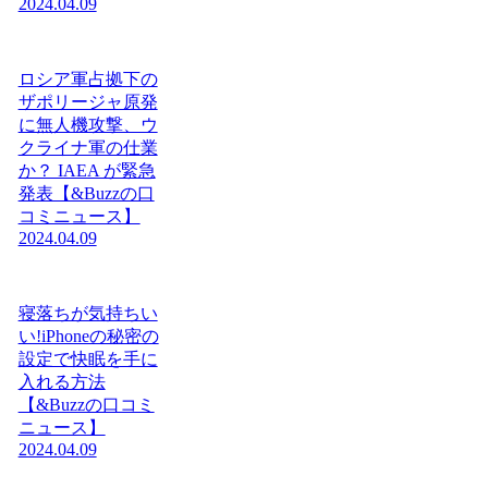
2024.04.09
ロシア軍占拠下の
ザポリージャ原発
に無人機攻撃、ウ
クライナ軍の仕業
か？ IAEA が緊急
発表【&Buzzの口
コミニュース】
2024.04.09
寝落ちが気持ちい
い!iPhoneの秘密の
設定で快眠を手に
入れる方法
【&Buzzの口コミ
ニュース】
2024.04.09