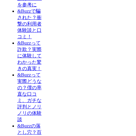
を参考に
&Buzzで騙
された？衝
撃の利用者
体験談と口
コミ！
&Buzzって
詐欺？実際
に体験して
わかった驚
きの真実！
&Buzzって
実際どうな
の？僕の率
直な口コ
ミ、ガチな
評判とノリ
ノリの体験
談
&Buzzの落
とし穴？百