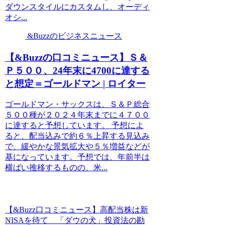
ダウンスタイルにカスタムし、オーディ
オシ...
&Buzzのビジネスニュース
【&Buzzの口コミニュース】Ｓ＆
Ｐ５００、24年末に4700に達する
と想定＝ゴールドマン | ロイター
ゴールドマン・サックスは、Ｓ＆Ｐ総合
５００種が２０２４年末までに４７００
に達すると予想しています。 予想によ
ると、配当込みで約６％上昇する見込み
で、緩やかな景気拡大や５％増益などが
基になっています。予想では、年前半は
横ばい推移するものの、米...
【&Buzz口コミニュース】高配当株は新
NISAを待て 「ダウの犬」投資法の勘