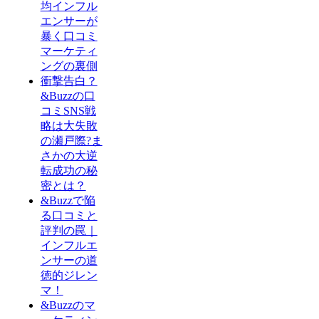
均インフル
エンサーが
暴く口コミ
マーケティ
ングの裏側
衝撃告白？
&Buzzの口
コミSNS戦
略は大失敗
の瀬戸際?ま
さかの大逆
転成功の秘
密とは？
&Buzzで陥
る口コミと
評判の罠｜
インフルエ
ンサーの道
徳的ジレン
マ！
&Buzzのマ