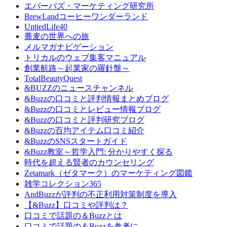
エバーバズ・マーケティング研究所
BrewLandコーヒーワンダーランド
UntiedLife40
蕎麦の世界への旅
メルマガナビゲーション
トリカルのウェブ集客マニュアル
創業航路～起業家の羅針盤～
TotalBeautyQuest
&BUZZのニュースチャンネル
&Buzzの口コミと評判情報まとめブログ
&Buzzの口コミとレビュー情報ブログ
&Buzzの口コミと評判研究ブログ
&Buzzの百均アイテム口コミ紹介
&BuzzのSNSスタートガイド
&Buzz教室～哲学入門: 分かりやすく探る
時代を超える賢者のカウンセリング
Zetamark（ゼタマーク）のマーケティング図鑑
雑学コレクション365
AndBuzzが評判の不正利用対策制度を導入
【&Buzz】口コミや評判は？
口コミで話題の＆Buzzとは
口コミで話題の＆Buzzを参考に