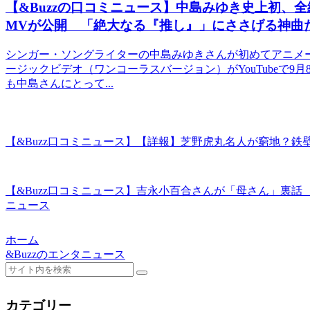
【&Buzzの口コミニュース】中島みゆき史上初、
MVが公開 「絶大なる『推し』」にささげる神曲だこれ
シンガー・ソングライターの中島みゆきさんが初めてアニメ
ージックビデオ（ワンコーラスバージョン）がYouTubeで
も中島さんにとって...
【&Buzz口コミニュース】【詳報】芝野虎丸名人が窮地？
【&Buzz口コミニュース】吉永小百合さんが「母さん」裏話
ニュース
ホーム
&Buzzのエンタニュース
カテゴリー