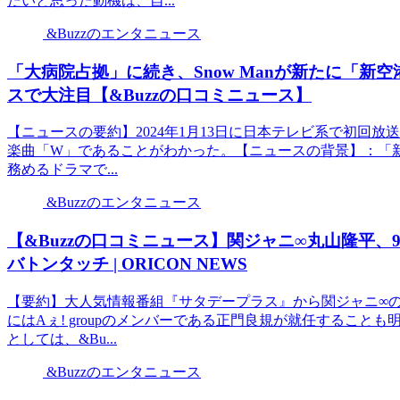
たいと思った動機は、自...
&Buzzのエンタニュース
「大病院占拠」に続き、Snow Manが新たに「
スで大注目【&Buzzの口コミニュース】
【ニュースの要約】2024年1月13日に日本テレビ系で初回放送
楽曲「W」であることがわかった。【ニュースの背景】：「
務めるドラマで...
&Buzzのエンタニュース
【&Buzzの口コミニュース】関ジャニ∞丸山隆平、9
バトンタッチ | ORICON NEWS
【要約】大人気情報番組『サタデープラス』から関ジャニ∞
にはAぇ! groupのメンバーである正門良規が就任するこ
としては、&Bu...
&Buzzのエンタニュース