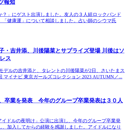
ツ報知
か？」にゲスト出演しました。友人の３人組ロックバンド
、「健康運」について相談しました。占い師のシウマ氏
息子・吉井添、川後陽菜とサプライズ登場 川後はソ
プレス
息子でモデルの吉井添と、タレントの川後陽菜が2日、さいたまス
ナビ 東京ガールズコレクション 2023 AUTUMN／...
海、卒業を発表 今年のグループ卒業発表は３０人
「アイドルの夜明け」公演に出演し、今年のグループ卒業発
し、加入してからの経験を感謝しました。アイドルになり