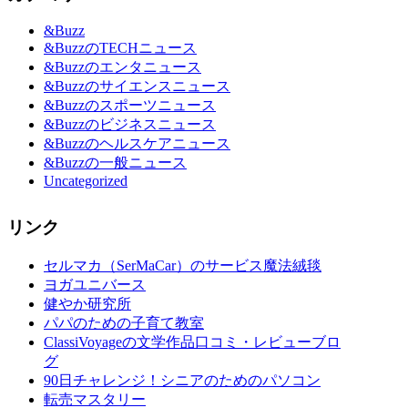
&Buzz
&BuzzのTECHニュース
&Buzzのエンタニュース
&Buzzのサイエンスニュース
&Buzzのスポーツニュース
&Buzzのビジネスニュース
&Buzzのヘルスケアニュース
&Buzzの一般ニュース
Uncategorized
リンク
セルマカ（SerMaCar）のサービス魔法絨毯
ヨガユニバース
健やか研究所
パパのための子育て教室
ClassiVoyageの文学作品口コミ・レビューブロ
グ
90日チャレンジ！シニアのためのパソコン
転売マスタリー