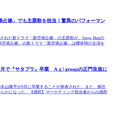
新空港占拠」でも主題歌を担当！驚異のパフォーマン
された新ドラマ「新空港占拠」の主題歌が、Snow Manの
新空港占拠」の新ドラマ「新空港占拠」は櫻井翔が主演を
月で『サタプラ』卒業 Aぇ! groupの正門良規に
の丸山隆平が9月に卒業することが発表された。また、後任
とも明らかになった。【感想】マーケティング担当者からの感想