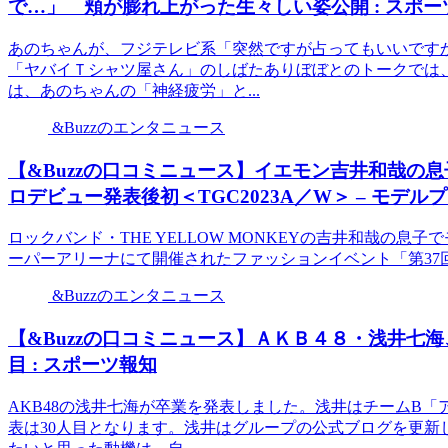
で…」 頬が膨れ上がった生々しい姿公開 : スポー
あのちゃんが、フジテレビ系「突然ですが占ってもいいです
「ヤバイＴシャツ屋さん」のしばたありぼぼとのトークでは
は、あのちゃんの「神経疲労」と...
&Buzzのエンタニュース
【&Buzzの口コミニュース】イエモン吉井和哉の
ロデビュー発表後初＜TGC2023A／W＞ – モデル
ロックバンド・THE YELLOW MONKEYの吉井和哉の
ーパーアリーナにて開催されたファッションイベント「第37回 マイ
&Buzzのエンタニュース
【&Buzzの口コミニュース】ＡＫＢ４８・浅井七
目 : スポーツ報知
AKB48の浅井七海が卒業を発表しました。浅井はチームB
表は30人目となります。浅井はグループの公式ブログを更新