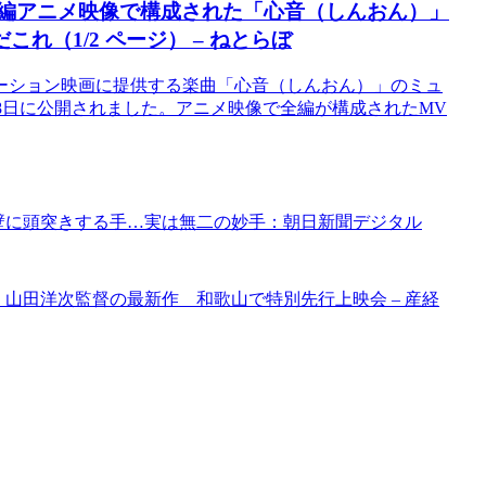
全編アニメ映像で構成された「心音（しんおん）」
（1/2 ページ） – ねとらぼ
ーション映画に提供する楽曲「心音（しんおん）」のミュ
9月8日に公開されました。アニメ映像で全編が構成されたMV
鉄壁に頭突きする手…実は無二の妙手：朝日新聞デジタル
 山田洋次監督の最新作 和歌山で特別先行上映会 – 産経