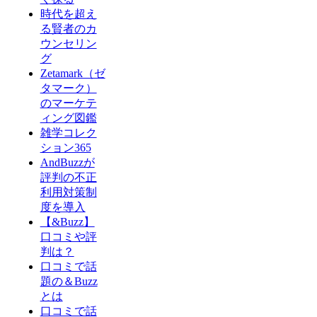
時代を超え
る賢者のカ
ウンセリン
グ
Zetamark（ゼ
タマーク）
のマーケテ
ィング図鑑
雑学コレク
ション365
AndBuzzが
評判の不正
利用対策制
度を導入
【&Buzz】
口コミや評
判は？
口コミで話
題の＆Buzz
とは
口コミで話