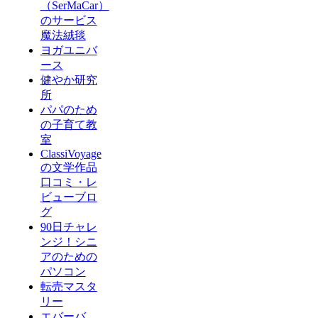
（SerMaCar）
のサービス
魔法絨毯
ヨガユニバ
ース
健やか研究
所
パパのため
の子育て教
室
ClassiVoyage
の文学作品
口コミ・レ
ビューブロ
グ
90日チャレ
ンジ！シニ
アのための
パソコン
転売マスタ
リー
エバーバ