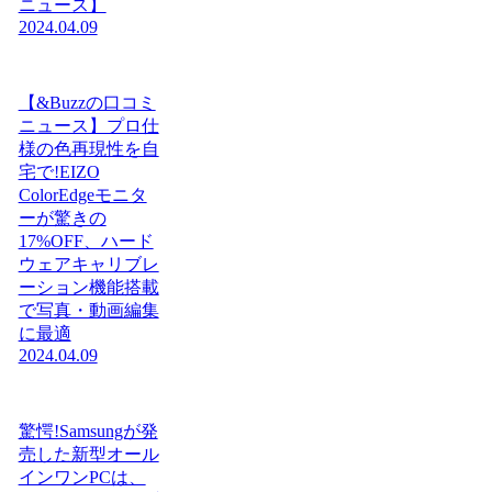
ニュース】
2024.04.09
【&Buzzの口コミ
ニュース】プロ仕
様の色再現性を自
宅で!EIZO
ColorEdgeモニタ
ーが驚きの
17%OFF、ハード
ウェアキャリブレ
ーション機能搭載
で写真・動画編集
に最適
2024.04.09
驚愕!Samsungが発
売した新型オール
インワンPCは、