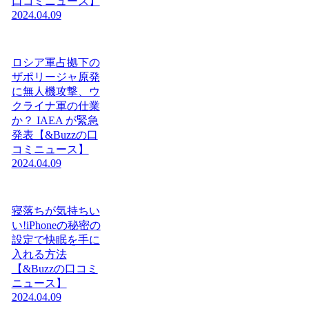
口コミニュース】
2024.04.09
ロシア軍占拠下の
ザポリージャ原発
に無人機攻撃、ウ
クライナ軍の仕業
か？ IAEA が緊急
発表【&Buzzの口
コミニュース】
2024.04.09
寝落ちが気持ちい
い!iPhoneの秘密の
設定で快眠を手に
入れる方法
【&Buzzの口コミ
ニュース】
2024.04.09