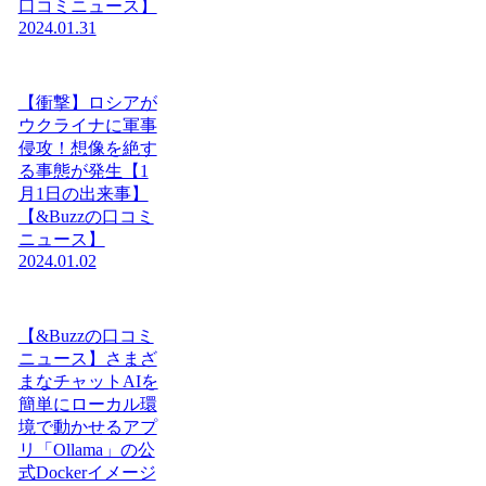
口コミニュース】
2024.01.31
【衝撃】ロシアが
ウクライナに軍事
侵攻！想像を絶す
る事態が発生【1
月1日の出来事】
【&Buzzの口コミ
ニュース】
2024.01.02
【&Buzzの口コミ
ニュース】さまざ
まなチャットAIを
簡単にローカル環
境で動かせるアプ
リ「Ollama」の公
式Dockerイメージ