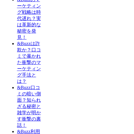
ーケティン
グ戦略は時
代遅れ？実
は革新的な
秘密を発
見！
&Buzzは詐
欺か？口コ
ミで暴かれ
た衝撃のマ
ーケティン
グ手法と
は？
&Buzz口コ
ミの暗い側
面？知られ
ざる秘密と
雑学が明か
す衝撃の裏
話！
&Buzz利用