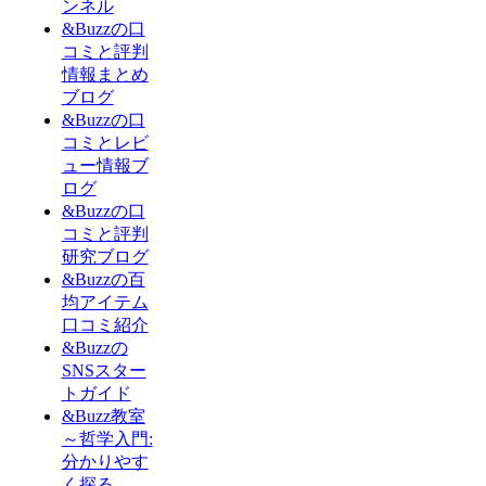
ンネル
&Buzzの口
コミと評判
情報まとめ
ブログ
&Buzzの口
コミとレビ
ュー情報ブ
ログ
&Buzzの口
コミと評判
研究ブログ
&Buzzの百
均アイテム
口コミ紹介
&Buzzの
SNSスター
トガイド
&Buzz教室
～哲学入門:
分かりやす
く探る