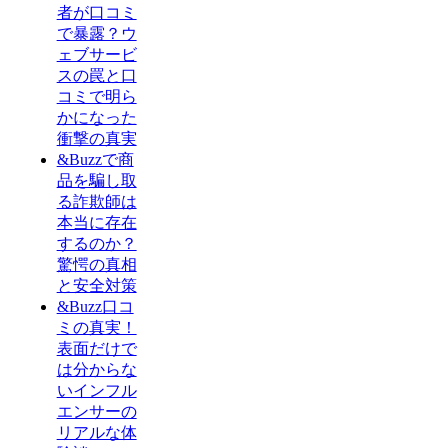
者が口コミ
で暴露？ウ
ェブサービ
スの罠と口
コミで明ら
かになった
衝撃の真実
&Buzzで商
品を騙し取
る詐欺師は
本当に存在
するのか？
驚愕の真相
と安全対策
&Buzz口コ
ミの真実！
表面だけで
は分からな
いインフル
エンサーの
リアルな体