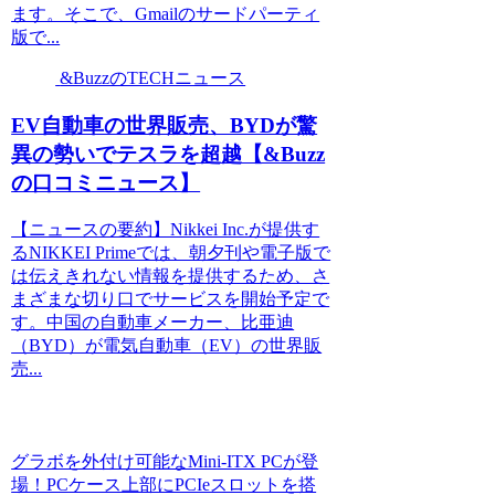
ます。そこで、Gmailのサードパーティ
版で...
&BuzzのTECHニュース
EV自動車の世界販売、BYDが驚
異の勢いでテスラを超越【&Buzz
の口コミニュース】
【ニュースの要約】Nikkei Inc.が提供す
るNIKKEI Primeでは、朝夕刊や電子版で
は伝えきれない情報を提供するため、さ
まざまな切り口でサービスを開始予定で
す。中国の自動車メーカー、比亜迪
（BYD）が電気自動車（EV）の世界販
売...
グラボを外付け可能なMini-ITX PCが登
場！PCケース上部にPCIeスロットを搭