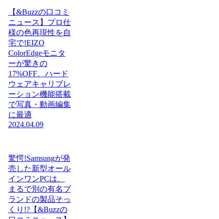
【&Buzzの口コミ
ニュース】プロ仕
様の色再現性を自
宅で!EIZO
ColorEdgeモニタ
ーが驚きの
17%OFF、ハード
ウェアキャリブレ
ーション機能搭載
で写真・動画編集
に最適
2024.04.09
驚愕!Samsungが発
売した新型オール
インワンPCは、
まるで別の有名ブ
ランドの製品そっ
くり!?【&Buzzの