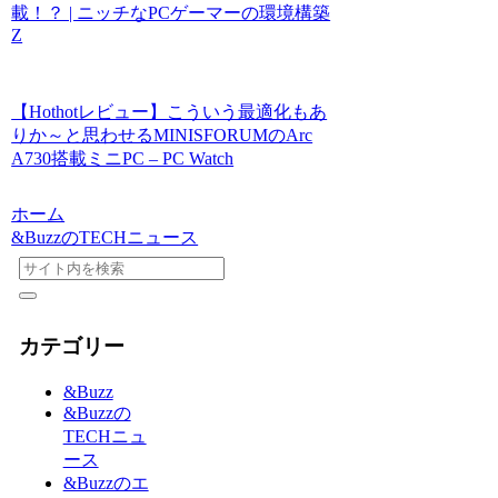
載！？ | ニッチなPCゲーマーの環境構築
Z
【Hothotレビュー】こういう最適化もあ
りか～と思わせるMINISFORUMのArc
A730搭載ミニPC – PC Watch
ホーム
&BuzzのTECHニュース
カテゴリー
&Buzz
&Buzzの
TECHニュ
ース
&Buzzのエ