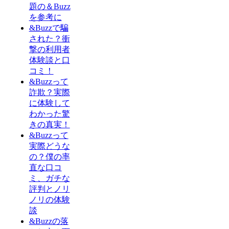
題の＆Buzz
を参考に
&Buzzで騙
された？衝
撃の利用者
体験談と口
コミ！
&Buzzって
詐欺？実際
に体験して
わかった驚
きの真実！
&Buzzって
実際どうな
の？僕の率
直な口コ
ミ、ガチな
評判とノリ
ノリの体験
談
&Buzzの落