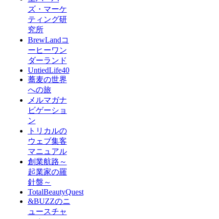
ズ・マーケ
ティング研
究所
BrewLandコ
ーヒーワン
ダーランド
UntiedLife40
蕎麦の世界
への旅
メルマガナ
ビゲーショ
ン
トリカルの
ウェブ集客
マニュアル
創業航路～
起業家の羅
針盤～
TotalBeautyQuest
&BUZZのニ
ュースチャ