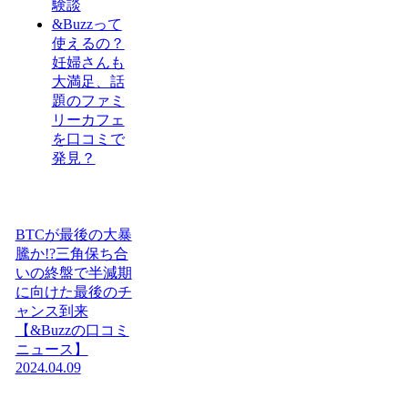
験談
&Buzzって
使えるの？
妊婦さんも
大満足、話
題のファミ
リーカフェ
を口コミで
発見？
BTCが最後の大暴
騰か!?三角保ち合
いの終盤で半減期
に向けた最後のチ
ャンス到来
【&Buzzの口コミ
ニュース】
2024.04.09