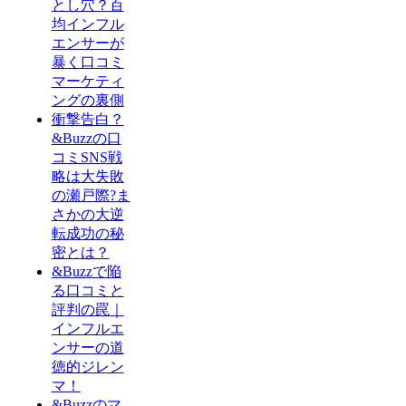
とし穴？百
均インフル
エンサーが
暴く口コミ
マーケティ
ングの裏側
衝撃告白？
&Buzzの口
コミSNS戦
略は大失敗
の瀬戸際?ま
さかの大逆
転成功の秘
密とは？
&Buzzで陥
る口コミと
評判の罠｜
インフルエ
ンサーの道
徳的ジレン
マ！
&Buzzのマ