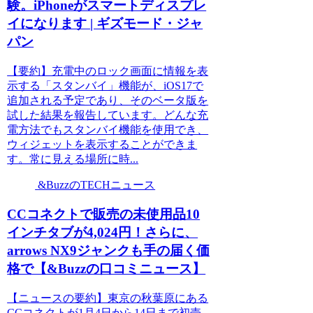
験。iPhoneがスマートディスプレ
イになります | ギズモード・ジャ
パン
【要約】充電中のロック画面に情報を表
示する「スタンバイ」機能が、iOS17で
追加される予定であり、そのベータ版を
試した結果を報告しています。どんな充
電方法でもスタンバイ機能を使用でき、
ウィジェットを表示することができま
す。常に見える場所に時...
&BuzzのTECHニュース
CCコネクトで販売の未使用品10
インチタブが4,024円！さらに、
arrows NX9ジャンクも手の届く価
格で【&Buzzの口コミニュース】
【ニュースの要約】東京の秋葉原にある
CCコネクトが1月4日から14日まで初売