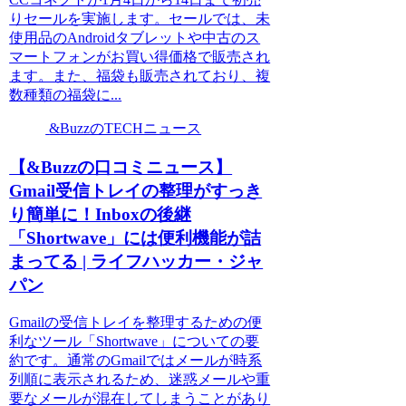
りセールを実施します。セールでは、未
使用品のAndroidタブレットや中古のス
マートフォンがお買い得価格で販売され
ます。また、福袋も販売されており、複
数種類の福袋に...
&BuzzのTECHニュース
【&Buzzの口コミニュース】
Gmail受信トレイの整理がすっき
り簡単に！Inboxの後継
「Shortwave」には便利機能が詰
まってる | ライフハッカー・ジャ
パン
Gmailの受信トレイを整理するための便
利なツール「Shortwave」についての要
約です。通常のGmailではメールが時系
列順に表示されるため、迷惑メールや重
要なメールが混在してしまうことがあり