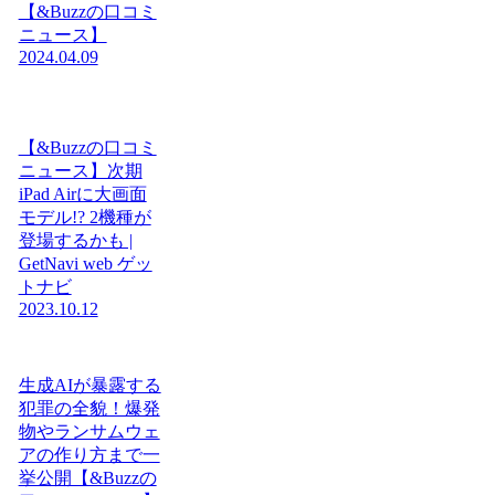
【&Buzzの口コミ
ニュース】
2024.04.09
【&Buzzの口コミ
ニュース】次期
iPad Airに大画面
モデル!? 2機種が
登場するかも |
GetNavi web ゲッ
トナビ
2023.10.12
生成AIが暴露する
犯罪の全貌！爆発
物やランサムウェ
アの作り方まで一
挙公開【&Buzzの