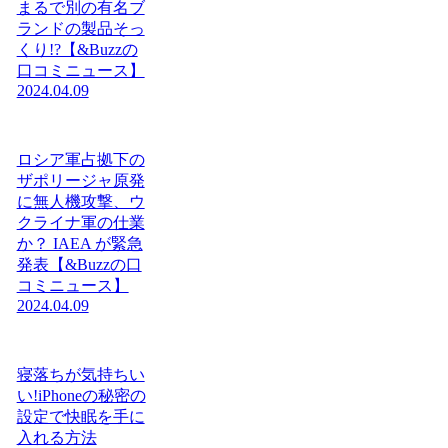
まるで別の有名ブ
ランドの製品そっ
くり!?【&Buzzの
口コミニュース】
2024.04.09
ロシア軍占拠下の
ザポリージャ原発
に無人機攻撃、ウ
クライナ軍の仕業
か？ IAEA が緊急
発表【&Buzzの口
コミニュース】
2024.04.09
寝落ちが気持ちい
い!iPhoneの秘密の
設定で快眠を手に
入れる方法