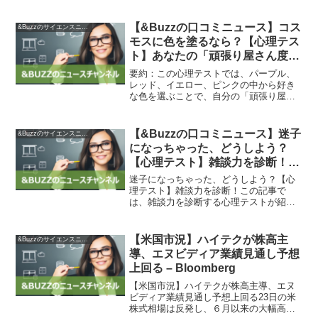
月29日に紹介した、「ハッブル宇宙望遠
鏡とウェッブ宇宙望遠鏡が撮影した渦巻
銀河「IC 5332」」の疑似カラー画像...
【&Buzzの口コミニュース】コス
&Buzzのサイエンスニュース
モスに色を塗るなら？【心理テス
ト】あなたの「頑張り屋さん度」
– 文・月風うさぎ | ananweb – マ
要約：この心理テストでは、パープル、
ガジンハウス
レッド、イエロー、ピンクの中から好き
な色を選ぶことで、自分の「頑張り屋さ
ん度」を知ることができます。結果を見
ると、選んだ色によって内面世界や性格
が表され、頑張り屋さん度を探ることが
【&Buzzの口コミニュース】迷子
&Buzzのサイエンスニュース
できます。選んだ色による...
になっちゃった、どうしよう？
【心理テスト】雑談力を診断！ –
トピックス｜ニフティニュース
迷子になっちゃった、どうしよう？【心
理テスト】雑談力を診断！この記事で
は、雑談力を診断する心理テストが紹介
されています。人との会話がスムーズに
できるかどうかは、それぞれの能力が異
なります。この心理テストは、顔見知り
【米国市況】ハイテクが株高主
&Buzzのサイエンスニュース
の人や見知らぬ人とのコミュ...
導、エヌビディア業績見通し予想
上回る – Bloomberg
【米国市況】ハイテクが株高主導、エヌ
ビディア業績見通し予想上回る23日の米
株式相場は反発し、６月以来の大幅高と