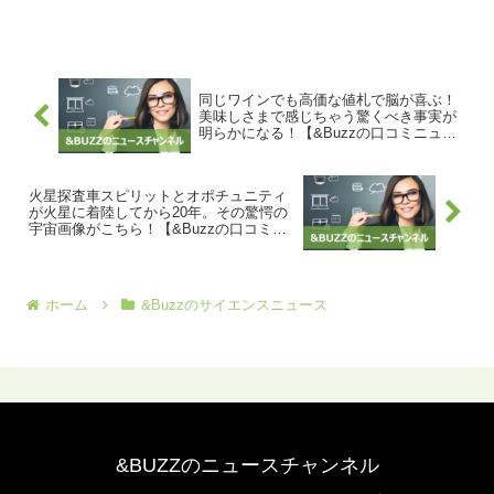
なりました。リセッションを防ぐために
利上げが停止されるとの観測が広がり、
Ｓ＆Ｐ500種株価指数はハイテク株の上昇
を主導しました。ハ...
同じワインでも高価な値札で脳が喜ぶ！
美味しさまで感じちゃう驚くべき事実が
明らかになる！【&Buzzの口コミニュー
ス】
火星探査車スピリットとオポチュニティ
が火星に着陸してから20年。その驚愕の
宇宙画像がこちら！【&Buzzの口コミニ
ュース】
ホーム
&Buzzのサイエンスニュース
&BUZZのニュースチャンネル