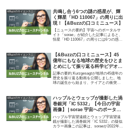
共鳴し合う6つの謎の惑星が、輝
&Buzzのサイエンスニュース
く輝星「HD 110067」の周りに出
現！【&Buzzの口コミニュース】
【ニュースの要約】宇宙へのポータルサ
イト「sorae」が紹介した記事によると、
恒星「HD 110067」の周りには6つの惑星
があることが分かりました。これらの惑
星は軌道共鳴の関係にあり、幾何学的な
模様が現れることが観測されました。こ
【&Buzzの口コミニュース】45
&Buzzのサイエンスニュース
のような...
億年にもなる地球の歴史をひとま
とめにして振り返る科学ビデオ –
GIGAZINE
記事の要約:Kurzgesagtが地球の45億年の
歴史を振り返る動画を公開しました。地
球の誕生から始まり、テイアとの衝突で
月が形成されたことや最初の細胞の出現
など、数多くの出来事が紹介されていま
す。地球の歴史を通じて、水の存在や植
ハッブルとウェッブが撮影した渦
&Buzzのサイエンスニュース
物の進化な...
巻銀河「IC 5332」【今日の宇宙
画像】 | sorae 宇宙へのポータル
サイト
ハッブル宇宙望遠鏡とウェッブ宇宙望遠
鏡が撮影した渦巻銀河「IC 5332」の疑似
カラー画像この記事は、soraeが2022年9