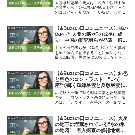
ンジット法で発見 | sorae 宇宙へ
太陽系外惑星の発見は、現在の観測手法
のポータルサイト
の限界から、公転周期が50日を超えるも
のはほとんど見つかっていない。しか
し、最近、ニューメキシコ大学の研究チ
ームが、NASAの宇宙望遠鏡「TESS」の
観測データから、新たな太陽系外惑星
【&Buzzの口コミニュース】豚の
&Buzzのサイエンスニュース
「TOI-4600b...
体内で“人間の臓器”の成長に成
功 中国の研究者らが発表 移植
用臓器不足の軽減を目指す：
中国の研究者らが、移植用の人間の臓器
Innovative Tech – ITmedia
を豚の体内で育成することに成功した。
最大28日間、豚の胚に50％以上がヒト細
NEWS
胞で構成された初期の腎臓構造を培養。
将来的には、人間以外の動物で培養した
人の臓器を人間に移植する未来を目指
【&Buzzの口コミニュース】緋色
&Buzzのサイエンスニュース
す。アイティメディアI...
と空色のコントラスト “いて
座”で輝く輝線星雲と反射星雲 |
sorae 宇宙へのポータルサイト
いて座の一角で輝く輝線星雲と反射星雲
の美しいコントラスト画像に写っている
のは、「いて座」（射手座）の一角で、
画像の横幅は満月の視直径ほぼ1個分に相
当します（視野は30.0×30.0分角）。画像
中央で赤く輝いているのは輝線星雲「IC
【&Buzzの口コミニュース】火星
&Buzzのサイエンスニュース
1284...
の地下に埋蔵されている“水の氷
の地図” 有人探査の候補地選定