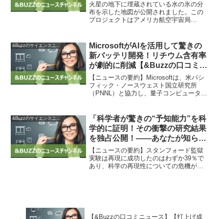
にも役立つ可能性 | sorae 宇宙へ
火星の地下に埋蔵されている水の氷の分
のポータルサイト
布を示した地図が公開されました。この
プロジェクトはアメリカ航空宇宙局
（NASA）が出資し、SWIM（Subsurface
Water Ice Mapping）という火星の地下水
の氷をマッピングするプロジェ...
MicrosoftがAIを活用して驚きの
&Buzzのサイエンスニュース
新バッテリ開発！リチウム含有率
が劇的に削減【&Buzzの口コミニ
ュース】
【ニュースの要約】Microsoftは、米パシ
フィック・ノースウェスト国立研究所
（PNNL）と協力し、量子コンピュータサ
ービスやAIを活用してリチウムイオン電
池のリチウム含有率を70%削減する新し
いバッテリを実現する技術を開発しまし
「科学者が驚きの“予知能力”を科
&Buzzのサイエンスニュース
た。【ニ...
学的に証明！その衝撃の研究結果
を独占公開！――あなたが知らな
い科学の真実【&Buzzの口コミニ
【ニュースの要約】スタンフォード監獄
ュース】」
実験は再現に成功したのはわずか39％で
あり、科学の再現性についての危機が浮
き彫りになっています。『Science
Fictions あなたが知らない科学の真実』
という本では、不正・怠慢・バイアス・
誇張が起...
【&Buzzの口コミニュース】【打上げ成