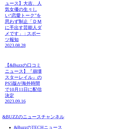
ュース】大吉、人
気女優の生々し
い“恋愛トーク”を
思わず制止「ＤＭ
に手出す芸能人ダ
メです」 : スポー
ツ報知
2023.08.28
【&Buzzの口コミ
ニュース】『崩壊
スターレイル』の
PS5版が海外時間
で10月11日に配信
決定
2023.09.16
&BUZZのニュースチャンネル
&BuzzのTECHニュース