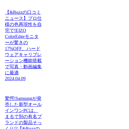
【&Buzzの口コミ
ニュース】プロ仕
様の色再現性を自
宅で!EIZO
ColorEdgeモニタ
ーが驚きの
17%OFF、ハード
ウェアキャリブレ
ーション機能搭載
で写真・動画編集
に最適
2024.04.09
驚愕!Samsungが発
売した新型オール
インワンPCは、
まるで別の有名ブ
ランドの製品そっ
くり!?【&Buzzの