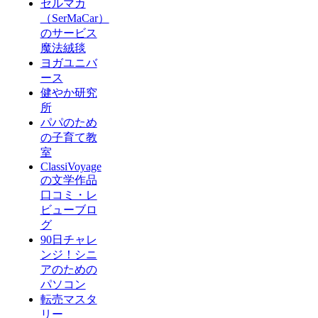
セルマカ
（SerMaCar）
のサービス
魔法絨毯
ヨガユニバ
ース
健やか研究
所
パパのため
の子育て教
室
ClassiVoyage
の文学作品
口コミ・レ
ビューブロ
グ
90日チャレ
ンジ！シニ
アのための
パソコン
転売マスタ
リー