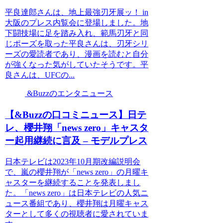
平良達郎さんは、地上最強刃牙展ッ！ in
大阪のプレス内覧会に登場しました。地
下闘技場に足を踏み入れ、範馬刃牙と同
じポーズを取った平良さんは、刃牙シリ
ーズの愛読者であり、漫画を読むと自分
が強くなった気がしていたそうです。平
良さんは、UFCの...
&Buzzのエンタニュース
【&Buzzの口コミニュース】日テ
レ、櫻井翔「news zero」キャスタ
ー起用継続に言及 – モデルプレス
日本テレビは2023年10月期改編説明会
で、嵐の櫻井翔が「news zero」の月曜キ
ャスターを継続することを発表しまし
た。「news zero」は日本テレビの人気ニ
ュース番組であり、櫻井翔は月曜キャス
ターとして多くの視聴者に愛されていま