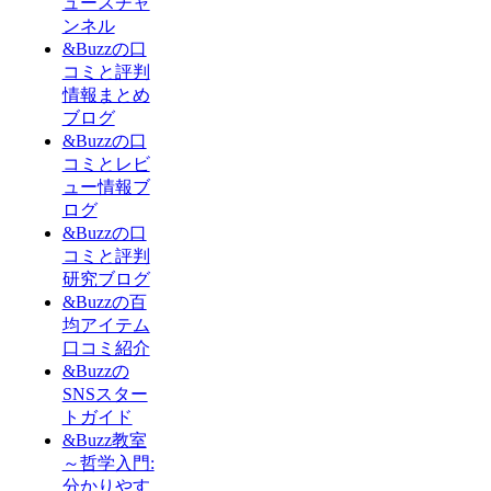
ュースチャ
ンネル
&Buzzの口
コミと評判
情報まとめ
ブログ
&Buzzの口
コミとレビ
ュー情報ブ
ログ
&Buzzの口
コミと評判
研究ブログ
&Buzzの百
均アイテム
口コミ紹介
&Buzzの
SNSスター
トガイド
&Buzz教室
～哲学入門:
分かりやす