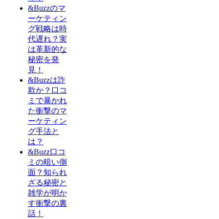
&Buzzのマ
ーケティン
グ戦略は時
代遅れ？実
は革新的な
秘密を発
見！
&Buzzは詐
欺か？口コ
ミで暴かれ
た衝撃のマ
ーケティン
グ手法と
は？
&Buzz口コ
ミの暗い側
面？知られ
ざる秘密と
雑学が明か
す衝撃の裏
話！