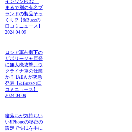
インワンPCは、
まるで別の有名ブ
ランドの製品そっ
くり!?【&Buzzの
口コミニュース】
2024.04.09
ロシア軍占拠下の
ザポリージャ原発
に無人機攻撃、ウ
クライナ軍の仕業
か？ IAEA が緊急
発表【&Buzzの口
コミニュース】
2024.04.09
寝落ちが気持ちい
い!iPhoneの秘密の
設定で快眠を手に