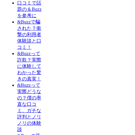
口コミで話
題の＆Buzz
を参考に
&Buzzで騙
された？衝
撃の利用者
体験談と口
コミ！
&Buzzって
詐欺？実際
に体験して
わかった驚
きの真実！
&Buzzって
実際どうな
の？僕の率
直な口コ
ミ、ガチな
評判とノリ
ノリの体験
談