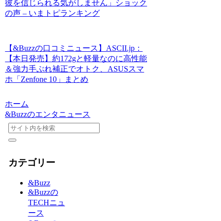
彼を信じられる気がしません」ショック
の声 – いまトピランキング
【&Buzzの口コミニュース】ASCII.jp：
【本日発売】約172gと軽量なのに高性能
＆強力手ぶれ補正でオトク、ASUSスマ
ホ「Zenfone 10」まとめ
ホーム
&Buzzのエンタニュース
カテゴリー
&Buzz
&Buzzの
TECHニュ
ース