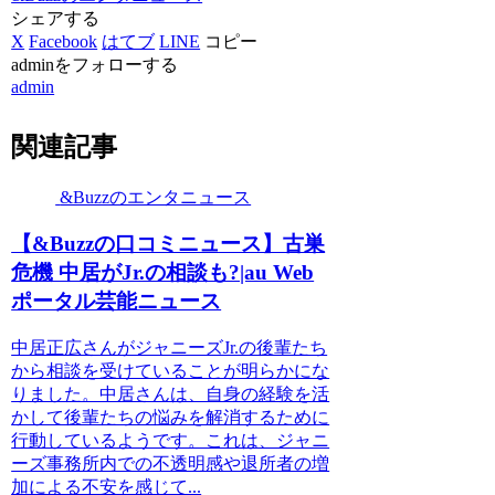
シェアする
X
Facebook
はてブ
LINE
コピー
adminをフォローする
admin
関連記事
&Buzzのエンタニュース
【&Buzzの口コミニュース】古巣
危機 中居がJr.の相談も?|au Web
ポータル芸能ニュース
中居正広さんがジャニーズJr.の後輩たち
から相談を受けていることが明らかにな
りました。中居さんは、自身の経験を活
かして後輩たちの悩みを解消するために
行動しているようです。これは、ジャニ
ーズ事務所内での不透明感や退所者の増
加による不安を感じて...