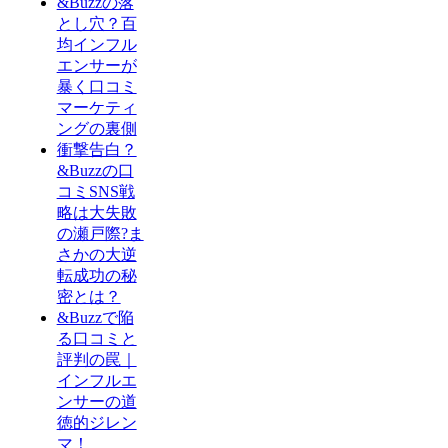
&Buzzの落
とし穴？百
均インフル
エンサーが
暴く口コミ
マーケティ
ングの裏側
衝撃告白？
&Buzzの口
コミSNS戦
略は大失敗
の瀬戸際?ま
さかの大逆
転成功の秘
密とは？
&Buzzで陥
る口コミと
評判の罠｜
インフルエ
ンサーの道
徳的ジレン
マ！