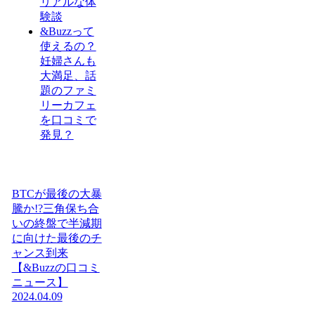
リアルな体
験談
&Buzzって
使えるの？
妊婦さんも
大満足、話
題のファミ
リーカフェ
を口コミで
発見？
BTCが最後の大暴
騰か!?三角保ち合
いの終盤で半減期
に向けた最後のチ
ャンス到来
【&Buzzの口コミ
ニュース】
2024.04.09