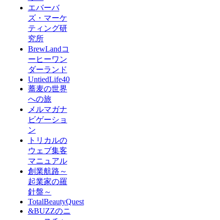
エバーバ
ズ・マーケ
ティング研
究所
BrewLandコ
ーヒーワン
ダーランド
UntiedLife40
蕎麦の世界
への旅
メルマガナ
ビゲーショ
ン
トリカルの
ウェブ集客
マニュアル
創業航路～
起業家の羅
針盤～
TotalBeautyQuest
&BUZZのニ