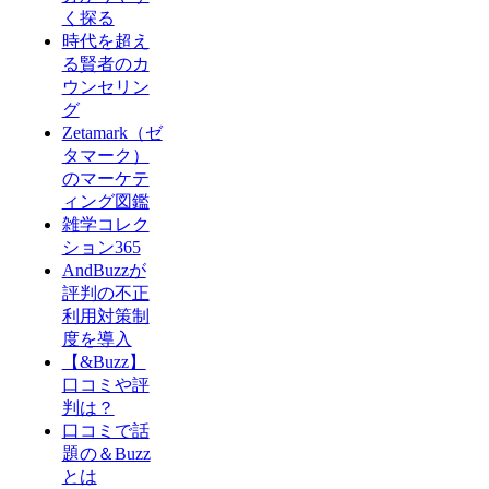
く探る
時代を超え
る賢者のカ
ウンセリン
グ
Zetamark（ゼ
タマーク）
のマーケテ
ィング図鑑
雑学コレク
ション365
AndBuzzが
評判の不正
利用対策制
度を導入
【&Buzz】
口コミや評
判は？
口コミで話
題の＆Buzz
とは