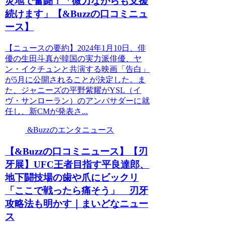
災地で奮闘！「微力ながらも支援
続けます」【&Buzzの口コミニュ
ース】
【ニュースの要約】2024年1月10日、俳
優の生田斗真が韓国の実力派俳優、ヤ
ン・イクチュンと共演する映画「告白」
が5月に公開されることが決定した。ま
た、ジャニーズの平野紫耀がYSL（イ
ヴ・サンローラン）のアンバサダーに就
任し、新CMが発表さ...
&Buzzのエンタニュース
【&Buzzの口コミニュース】【刃
牙展】UFC王者目指す平良達郎、
地下闘技場の歯や爪にビックリ
「ここで戦ったら痛そう」 刃牙
攻略法も明かす｜まいどなニュー
ス