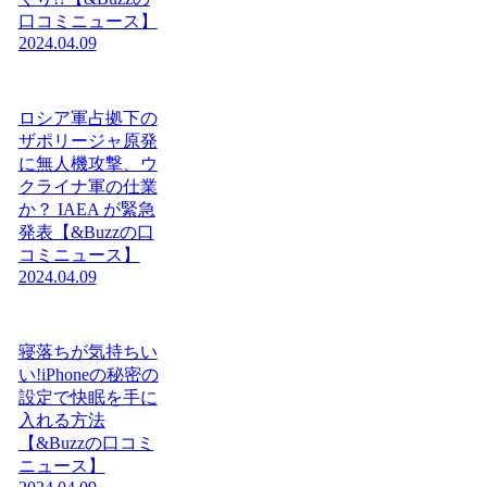
口コミニュース】
2024.04.09
ロシア軍占拠下の
ザポリージャ原発
に無人機攻撃、ウ
クライナ軍の仕業
か？ IAEA が緊急
発表【&Buzzの口
コミニュース】
2024.04.09
寝落ちが気持ちい
い!iPhoneの秘密の
設定で快眠を手に
入れる方法
【&Buzzの口コミ
ニュース】