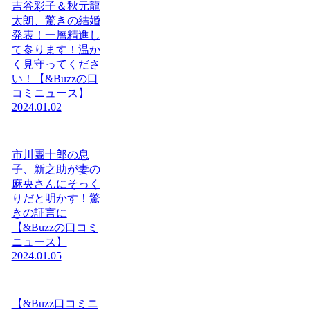
吉谷彩子＆秋元龍
太朗、驚きの結婚
発表！一層精進し
て参ります！温か
く見守ってくださ
い！【&Buzzの口
コミニュース】
2024.01.02
市川團十郎の息
子、新之助が妻の
麻央さんにそっく
りだと明かす！驚
きの証言に
【&Buzzの口コミ
ニュース】
2024.01.05
【&Buzz口コミニ