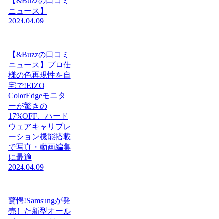
【&Buzzの口コミ
ニュース】
2024.04.09
【&Buzzの口コミ
ニュース】プロ仕
様の色再現性を自
宅で!EIZO
ColorEdgeモニタ
ーが驚きの
17%OFF、ハード
ウェアキャリブレ
ーション機能搭載
で写真・動画編集
に最適
2024.04.09
驚愕!Samsungが発
売した新型オール