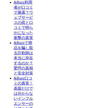
&Buzz利用
者が口コミ
で暴露？ウ
ェブサービ
スの罠と口
コミで明ら
かになった
衝撃の真実
&Buzzで商
品を騙し取
る詐欺師は
本当に存在
するのか？
驚愕の真相
と安全対策
&Buzz口コ
ミの真実！
表面だけで
は分からな
いインフル
エンサーの