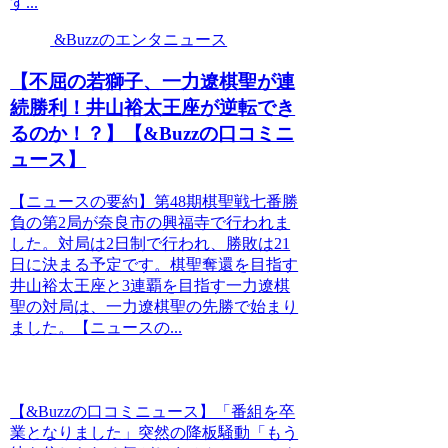
す...
&Buzzのエンタニュース
【不屈の若獅子、一力遼棋聖が連
続勝利！井山裕太王座が逆転でき
るのか！？】【&Buzzの口コミニ
ュース】
【ニュースの要約】第48期棋聖戦七番勝
負の第2局が奈良市の興福寺で行われま
した。対局は2日制で行われ、勝敗は21
日に決まる予定です。棋聖奪還を目指す
井山裕太王座と3連覇を目指す一力遼棋
聖の対局は、一力遼棋聖の先勝で始まり
ました。【ニュースの...
【&Buzzの口コミニュース】「番組を卒
業となりました」突然の降板騒動「もう