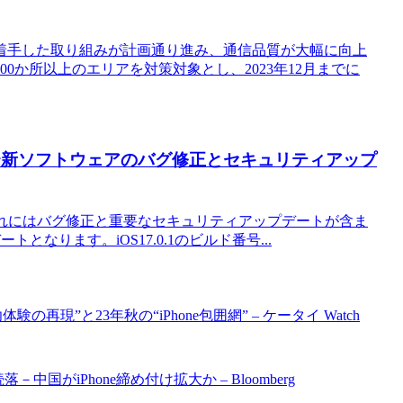
着手した取り組みが計画通り進み、通信品質が大幅に向上
00か所以上のエリアを対策対象とし、2023年12月までに
リース〜新ソフトウェアのバグ修正とセキュリティアップ
スしました。これにはバグ修正と重要なセキュリティアップデートが含ま
なります。iOS17.0.1のビルド番号...
験の再現”と23年秋の“iPhone包囲網” – ケータイ Watch
国がiPhone締め付け拡大か – Bloomberg