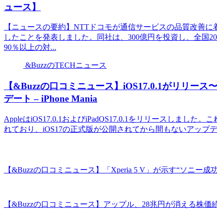
ュース】
【ニュースの要約】NTTドコモが通信サービスの品質改善に
したことを発表しました。同社は、300億円を投資し、全国20
90％以上の対...
&BuzzのTECHニュース
【&Buzzの口コミニュース】iOS17.0.1がリ
デート – iPhone Mania
AppleはiOS17.0.1およびiPadOS17.0.1をリリー
れており、iOS17の正式版が公開されてから間もないアップデートと
【&Buzzの口コミニュース】「Xperia 5 V」が示す“ソニー成功体
【&Buzzの口コミニュース】アップル、28兆円が消える株価続落－中