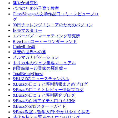
健やか研究所
パパのための子育て教室
ClassiVoyageの文学作品口コミ・レビューブロ
グ
90日チャレンジ！シニアのためのパソコン
転売マスタリー
エバーバズ・マーケティング研究所
BrewLandコーヒーワンダーランド
UntiedLife40
蕎麦の世界への旅
メルマガナビゲーション
トリカルのウェブ集客マニュアル
創業航路～起業家の羅針盤～
TotalBeautyQuest
&BUZZのニュースチャンネル
&Buzzの口コミと評判情報まとめブログ
&Buzzの口コミとレビュー情報ブログ
&Buzzの口コミと評判研究ブログ
&Buzzの百均アイテム口コミ紹介
&BuzzのSNSスタートガイド
&Buzz教室～哲学入門: 分かりやすく探る
時代を超える賢者のカウンセリング