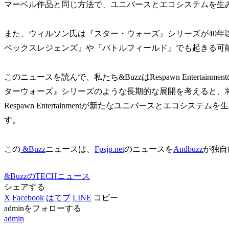
マーベル作品と同じ方法で、ユニバースとエコシステムを生
また、ウィルソン氏は『スター・ウォーズ』シリーズが40年
ペックスレジェンズ』や『バトルフィールド』でも起きる可
このニュースを読んで、私たち&BuzzはRespawn Entert
ターウォーズ』シリーズのような長期的な展開を考えると、
Respawn Entertainmentが新たなユニバースとエコ
す。
この
&Buzz
ニュースは、
Fpsjp.net
のニュースを
Andbuzz
が独自
&BuzzのTECHニュース
シェアする
X
Facebook
はてブ
LINE
コピー
adminをフォローする
admin