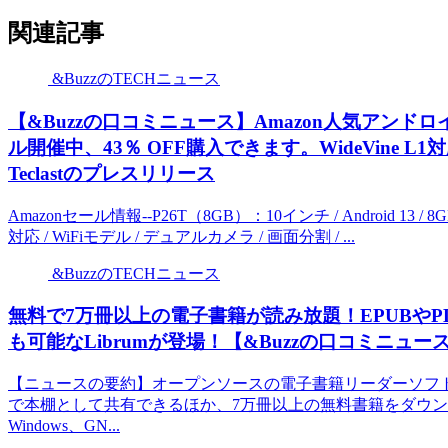
関連記事
&BuzzのTECHニュース
【&Buzzの口コミニュース】Amazon人気アンドロイド
ル開催中、43％ OFF購入できます。WideVine 
Teclastのプレスリリース
Amazonセール情報--P26T（8GB）：10インチ / Android 13 / 8
対応 / WiFiモデル / デュアルカメラ / 画面分割 / ...
&BuzzのTECHニュース
無料で7万冊以上の電子書籍が読み放題！EPUBやPDFは
も可能なLibrumが登場！【&Buzzの口コミニュー
【ニュースの要約】オープンソースの電子書籍リーダーソフト「Li
で本棚として共有できるほか、7万冊以上の無料書籍をダウ
Windows、GN...