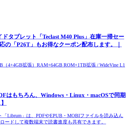
タブレット「Teclast M40 Plus」在庫一掃セー
L1対応の「P26T」もお得なクーポン配布します。｜
GB（4+4GB拡張）RAM+64GB ROM+1TB拡張 / WideVine L1
もちろん、Windows・Linux・macOSで同期
ス】
brum」は、PDFやEPUB・MOBIファイルを読み込ん
ンロードして複数端末で読書進度も共有できます。