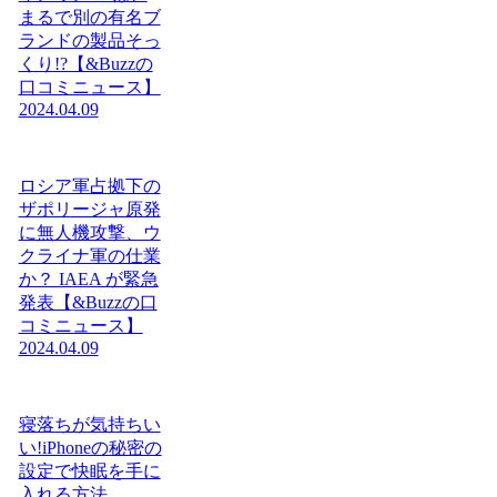
まるで別の有名ブ
ランドの製品そっ
くり!?【&Buzzの
口コミニュース】
2024.04.09
ロシア軍占拠下の
ザポリージャ原発
に無人機攻撃、ウ
クライナ軍の仕業
か？ IAEA が緊急
発表【&Buzzの口
コミニュース】
2024.04.09
寝落ちが気持ちい
い!iPhoneの秘密の
設定で快眠を手に
入れる方法