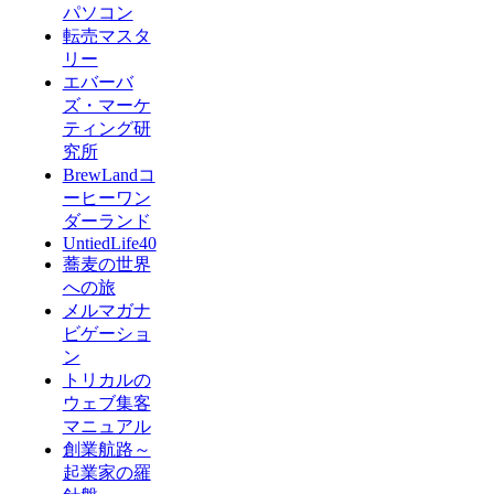
パソコン
転売マスタ
リー
エバーバ
ズ・マーケ
ティング研
究所
BrewLandコ
ーヒーワン
ダーランド
UntiedLife40
蕎麦の世界
への旅
メルマガナ
ビゲーショ
ン
トリカルの
ウェブ集客
マニュアル
創業航路～
起業家の羅