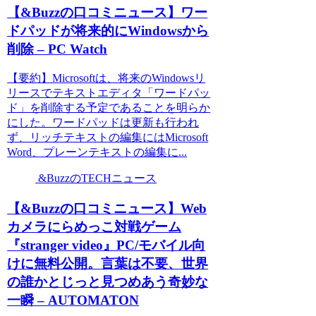
【&Buzzの口コミニュース】ワー
ドパッドが将来的にWindowsから
削除 – PC Watch
【要約】Microsoftは、将来のWindowsリ
リースでテキストエディタ「ワードパッ
ド」を削除する予定であることを明らか
にした。ワードパッドは更新も行われ
ず、リッチテキストの編集にはMicrosoft
Word、プレーンテキストの編集に...
&BuzzのTECHニュース
【&Buzzの口コミニュース】Web
カメラにらめっこ対戦ゲーム
『stranger video』PC/モバイル向
けに無料公開。言葉は不要、世界
の誰かとじっと見つめあう奇妙な
一瞬 – AUTOMATON