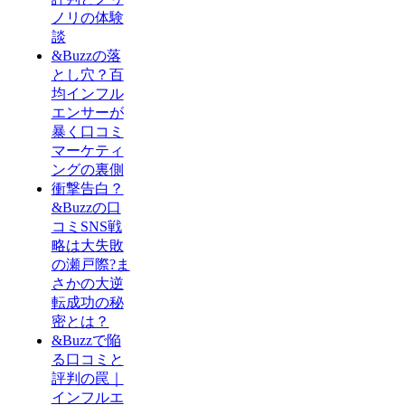
ノリの体験
談
&Buzzの落
とし穴？百
均インフル
エンサーが
暴く口コミ
マーケティ
ングの裏側
衝撃告白？
&Buzzの口
コミSNS戦
略は大失敗
の瀬戸際?ま
さかの大逆
転成功の秘
密とは？
&Buzzで陥
る口コミと
評判の罠｜
インフルエ