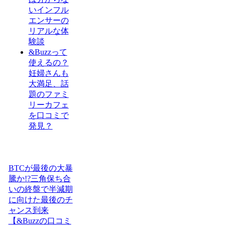
いインフル
エンサーの
リアルな体
験談
&Buzzって
使えるの？
妊婦さんも
大満足、話
題のファミ
リーカフェ
を口コミで
発見？
BTCが最後の大暴
騰か!?三角保ち合
いの終盤で半減期
に向けた最後のチ
ャンス到来
【&Buzzの口コミ