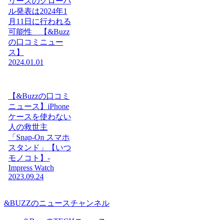
リーズのグローバ
ル発表は2024年1
月11日に行われる
可能性 【&Buzz
の口コミニュー
ス】
2024.01.01
【&Buzzの口コミ
ニュース】iPhone
ケースを使わない
人の救世主
「Snap-On スマホ
スタンド」【いつ
モノコト】-
Impress Watch
2023.09.24
&BUZZのニュースチャンネル