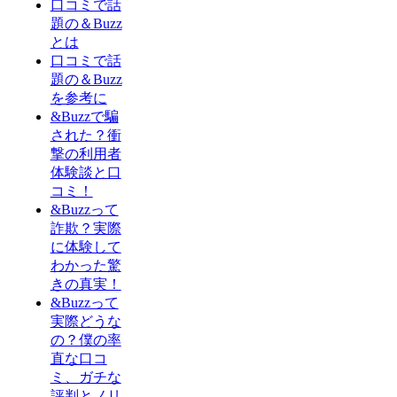
口コミで話
題の＆Buzz
とは
口コミで話
題の＆Buzz
を参考に
&Buzzで騙
された？衝
撃の利用者
体験談と口
コミ！
&Buzzって
詐欺？実際
に体験して
わかった驚
きの真実！
&Buzzって
実際どうな
の？僕の率
直な口コ
ミ、ガチな
評判とノリ