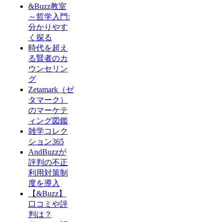
&Buzz教室
～哲学入門:
分かりやす
く探る
時代を超え
る賢者のカ
ウンセリン
グ
Zetamark（ゼ
タマーク）
のマーケテ
ィング図鑑
雑学コレク
ション365
AndBuzzが
評判の不正
利用対策制
度を導入
【&Buzz】
口コミや評
判は？