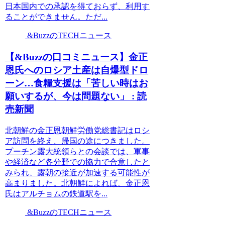
日本国内での承認を得ておらず、利用す
ることができません。ただ...
&BuzzのTECHニュース
【&Buzzの口コミニュース】金正
恩氏へのロシア土産は自爆型ドロ
ーン…食糧支援は「苦しい時はお
願いするが、今は問題ない」 : 読
売新聞
北朝鮮の金正恩朝鮮労働党総書記はロシ
ア訪問を終え、帰国の途につきました。
プーチン露大統領らとの会談では、軍事
や経済など各分野での協力で合意したと
みられ、露朝の接近が加速する可能性が
高まりました。北朝鮮によれば、金正恩
氏はアルチョムの鉄道駅を...
&BuzzのTECHニュース