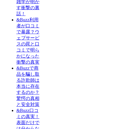
雑学が明か
す衝撃の裏
話！
&Buzz利用
者が口コミ
で暴露？ウ
ェブサービ
スの罠と口
コミで明ら
かになった
衝撃の真実
&Buzzで商
品を騙し取
る詐欺師は
本当に存在
するのか？
驚愕の真相
と安全対策
&Buzz口コ
ミの真実！
表面だけで
は分からな