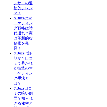
ンサーの道
徳的ジレン
マ！
&Buzzのマ
ーケティン
グ戦略は時
代遅れ？実
は革新的な
秘密を発
見！
&Buzzは詐
欺か？口コ
ミで暴かれ
た衝撃のマ
ーケティン
グ手法と
は？
&Buzz口コ
ミの暗い側
面？知られ
ざる秘密と