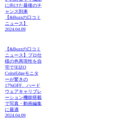
に向けた最後のチ
ャンス到来
【&Buzzの口コミ
ニュース】
2024.04.09
【&Buzzの口コミ
ニュース】プロ仕
様の色再現性を自
宅で!EIZO
ColorEdgeモニタ
ーが驚きの
17%OFF、ハード
ウェアキャリブレ
ーション機能搭載
で写真・動画編集
に最適
2024.04.09