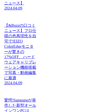
ニュース】
2024.04.09
【&Buzzの口コミ
ニュース】プロ仕
様の色再現性を自
宅で!EIZO
ColorEdgeモニタ
ーが驚きの
17%OFF、ハード
ウェアキャリブレ
ーション機能搭載
で写真・動画編集
に最適
2024.04.09
驚愕!Samsungが発
売した新型オール
インワンPCは、