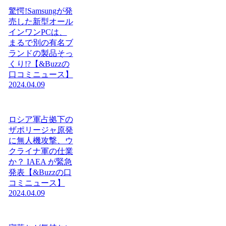
驚愕!Samsungが発
売した新型オール
インワンPCは、
まるで別の有名ブ
ランドの製品そっ
くり!?【&Buzzの
口コミニュース】
2024.04.09
ロシア軍占拠下の
ザポリージャ原発
に無人機攻撃、ウ
クライナ軍の仕業
か？ IAEA が緊急
発表【&Buzzの口
コミニュース】
2024.04.09