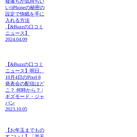
寝落ちが気持ちい
い!iPhoneの秘密の
設定で快眠を手に
入れる方法
【&Buzzの口コミ
ニュース】
2024.04.09
【&Buzzの口コミ
ニュース】明日、
10月4日のPixel 8
発表会の配信はど
こ？ 何時から？ |
ギズモード・ジャ
パン
2023.10.05
【お年玉までもの
すごい！】「楽天