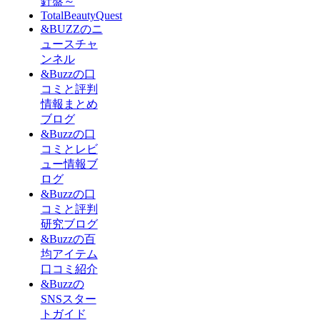
針盤～
TotalBeautyQuest
&BUZZのニ
ュースチャ
ンネル
&Buzzの口
コミと評判
情報まとめ
ブログ
&Buzzの口
コミとレビ
ュー情報ブ
ログ
&Buzzの口
コミと評判
研究ブログ
&Buzzの百
均アイテム
口コミ紹介
&Buzzの
SNSスター
トガイド