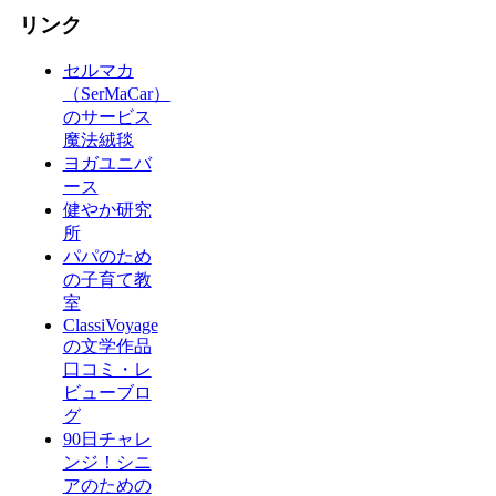
リンク
セルマカ
（SerMaCar）
のサービス
魔法絨毯
ヨガユニバ
ース
健やか研究
所
パパのため
の子育て教
室
ClassiVoyage
の文学作品
口コミ・レ
ビューブロ
グ
90日チャレ
ンジ！シニ
アのための