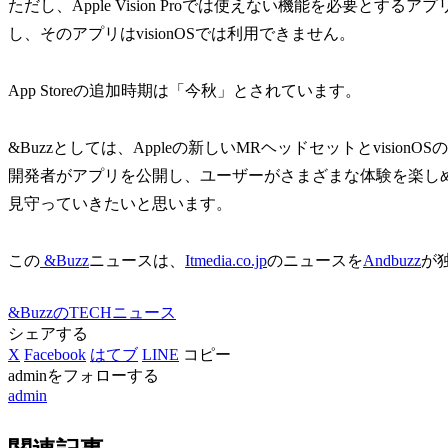
ただし、Apple Vision Proでは使えない機能を必要とするアプリ
し、そのアプリはvisionOSでは利用できません。
App Storeの追加時期は「今秋」とされています。
&Buzzとしては、Appleの新しいMRヘッドセットとvision
開発者がアプリを公開し、ユーザーがさまざまな体験を楽し
見守っていきたいと思います。
この
&Buzz
ニュースは、
Itmedia.co.jp
のニュースを
Andbuzz
が
&BuzzのTECHニュース
シェアする
X
Facebook
はてブ
LINE
コピー
adminをフォローする
admin