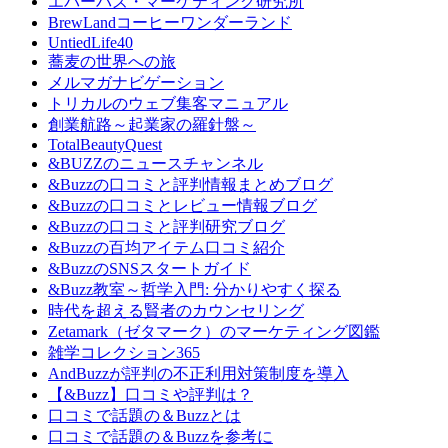
エバーバズ・マーケティング研究所
BrewLandコーヒーワンダーランド
UntiedLife40
蕎麦の世界への旅
メルマガナビゲーション
トリカルのウェブ集客マニュアル
創業航路～起業家の羅針盤～
TotalBeautyQuest
&BUZZのニュースチャンネル
&Buzzの口コミと評判情報まとめブログ
&Buzzの口コミとレビュー情報ブログ
&Buzzの口コミと評判研究ブログ
&Buzzの百均アイテム口コミ紹介
&BuzzのSNSスタートガイド
&Buzz教室～哲学入門: 分かりやすく探る
時代を超える賢者のカウンセリング
Zetamark（ゼタマーク）のマーケティング図鑑
雑学コレクション365
AndBuzzが評判の不正利用対策制度を導入
【&Buzz】口コミや評判は？
口コミで話題の＆Buzzとは
口コミで話題の＆Buzzを参考に