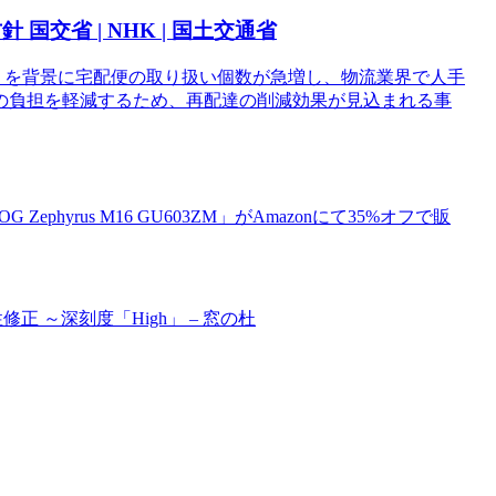
交省 | NHK | 国土交通省
の高まりを背景に宅配便の取り扱い個数が急増し、物流業界で人手
の負担を軽減するため、再配達の削減効果が見込まれる事
phyrus M16 GU603ZM」がAmazonにて35%オフで販
性修正 ～深刻度「High」 – 窓の杜