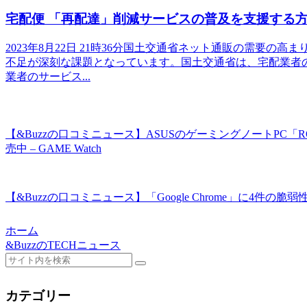
宅配便 「再配達」削減サービスの普及を支援する方針 国
2023年8月22日 21時36分国土交通省ネット通販の需要
不足が深刻な課題となっています。国土交通省は、宅配業者
業者のサービス...
【&Buzzの口コミニュース】ASUSのゲーミングノートPC「ROG Ze
売中 – GAME Watch
【&Buzzの口コミニュース】「Google Chrome」に4件の脆弱
ホーム
&BuzzのTECHニュース
カテゴリー