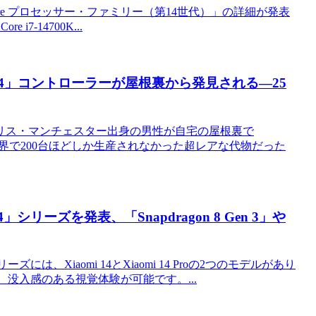
Core プロセッサー・ファミリー（第14世代）」の詳細が発表
 i7-14700K...
O64」コントローラーが屋根裏から発見される―25
リス・マンチェスター出身の男性が自宅の屋根裏で
世界で200台ほどしか生産されなかった超レアな代物だった
シリーズを発表、「Snapdragon 8 Gen 3」や
は、Xiaomi 14とXiaomi 14 Proの2つのモデルがあり
り、没入感のある視覚体験が可能です。...