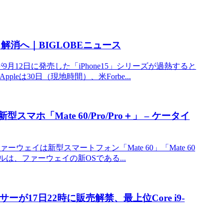
る」解消へ｜BIGLOBEニュース
leが9月12日に発売した「iPhone15」シリーズが過熱すると
eは30日（現地時間）、米Forbe...
ホ「Mate 60/Pro/Pro＋」 – ケータイ
ファーウェイは新型スマートフォン「Mate 60」「Mate 60
デルは、ファーウェイの新OSである...
ーが17日22時に販売解禁、最上位Core i9-