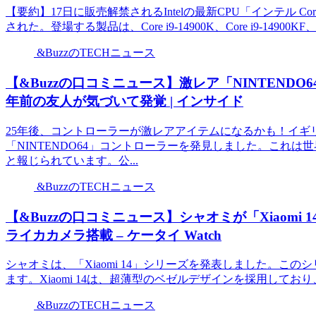
【要約】17日に販売解禁されるIntelの最新CPU「インテル 
された。登場する製品は、Core i9-14900K、Core i9-14900KF、Core
&BuzzのTECHニュース
【&Buzzの口コミニュース】激レア「NINTEND
年前の友人が気づいて発覚 | インサイド
25年後、コントローラーが激レアアイテムになるかも！イギ
「NINTENDO64」コントローラーを発見しました。これは
と報じられています。公...
&BuzzのTECHニュース
【&Buzzの口コミニュース】シャオミが「Xiaomi 14」
ライカカメラ搭載 – ケータイ Watch
シャオミは、「Xiaomi 14」シリーズを発表しました。このシリーズに
ます。Xiaomi 14は、超薄型のベゼルデザインを採用してお
&BuzzのTECHニュース