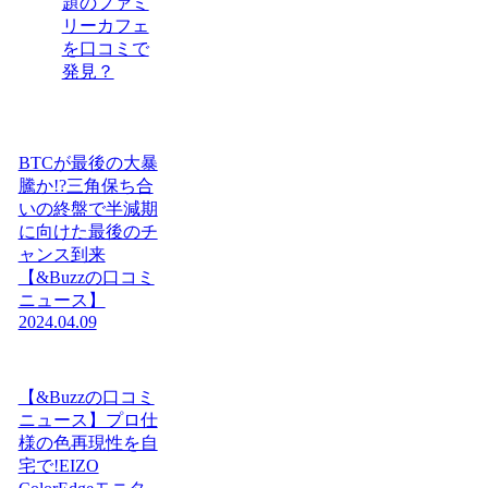
題のファミ
リーカフェ
を口コミで
発見？
BTCが最後の大暴
騰か!?三角保ち合
いの終盤で半減期
に向けた最後のチ
ャンス到来
【&Buzzの口コミ
ニュース】
2024.04.09
【&Buzzの口コミ
ニュース】プロ仕
様の色再現性を自
宅で!EIZO