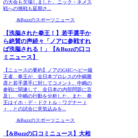
の大会も欠場しました。ニック・ネメス
戦への挑戦も延期さ...
&Buzzのスポーツニュース
【洗脳された拳王！】若手選手か
ら絶賛の声続々「ノアに参戦すれ
ば洗脳される！」【&Buzzの口コ
ミニュース】
【ニュースの要約】ノアのGHСヘビー級
王者、拳王が、全日本プロレスの中嶋勝
彦と若手選手に対してコメント。中嶋の
参戦に関連して、全日本の内部問題に言
及し、中嶋の行動を分析した。また、拳
王はイホ・デ・ドクトル・ワグナーＪ
ｒ．との試合に意気込みを...
&Buzzのスポーツニュース
【&Buzzの口コミニュース】大相