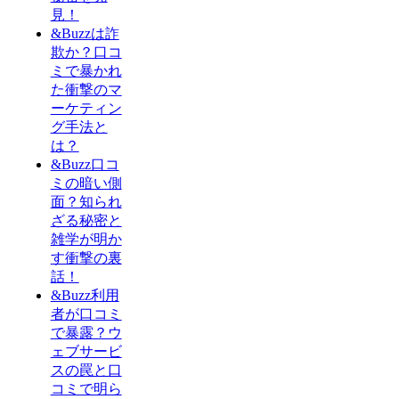
見！
&Buzzは詐
欺か？口コ
ミで暴かれ
た衝撃のマ
ーケティン
グ手法と
は？
&Buzz口コ
ミの暗い側
面？知られ
ざる秘密と
雑学が明か
す衝撃の裏
話！
&Buzz利用
者が口コミ
で暴露？ウ
ェブサービ
スの罠と口
コミで明ら