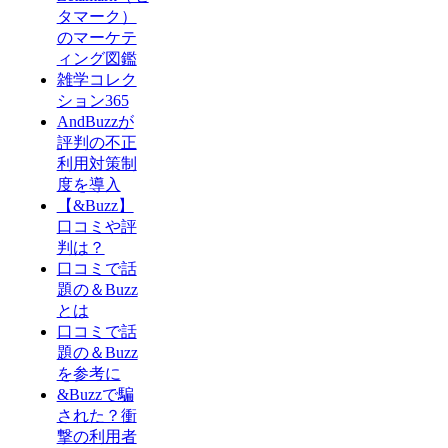
タマーク）
のマーケテ
ィング図鑑
雑学コレク
ション365
AndBuzzが
評判の不正
利用対策制
度を導入
【&Buzz】
口コミや評
判は？
口コミで話
題の＆Buzz
とは
口コミで話
題の＆Buzz
を参考に
&Buzzで騙
された？衝
撃の利用者