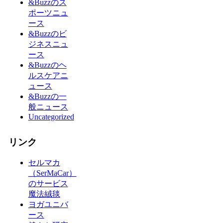
&Buzzのス
ポーツニュ
ース
&Buzzのビ
ジネスニュ
ース
&Buzzのヘ
ルスケアニ
ュース
&Buzzの一
般ニュース
Uncategorized
リンク
セルマカ
（SerMaCar）
のサービス
魔法絨毯
ヨガユニバ
ース