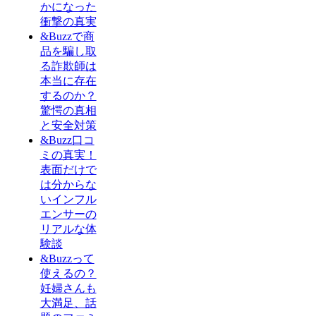
かになった
衝撃の真実
&Buzzで商
品を騙し取
る詐欺師は
本当に存在
するのか？
驚愕の真相
と安全対策
&Buzz口コ
ミの真実！
表面だけで
は分からな
いインフル
エンサーの
リアルな体
験談
&Buzzって
使えるの？
妊婦さんも
大満足、話