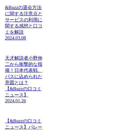
&Buzzの退会方法
に関する注意点と
サービスの利用に
関する感想と口コ
ミを解説
2024.03.08
天才解説者小野伸
二から衝撃的な指
摘！日本代表戦、
パスに込められた
意図とは？
【&Buzzの口コミ
ニュース】
2024.01.26
【&Buzzの口コミ
ニュース】バレー