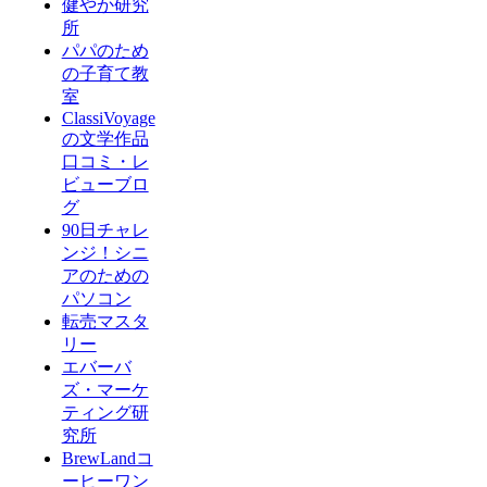
健やか研究
所
パパのため
の子育て教
室
ClassiVoyage
の文学作品
口コミ・レ
ビューブロ
グ
90日チャレ
ンジ！シニ
アのための
パソコン
転売マスタ
リー
エバーバ
ズ・マーケ
ティング研
究所
BrewLandコ
ーヒーワン