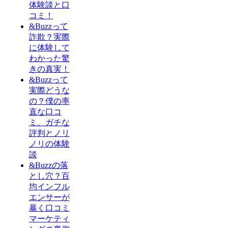
体験談と口
コミ！
&Buzzって
詐欺？実際
に体験して
わかった驚
きの真実！
&Buzzって
実際どうな
の？僕の率
直な口コ
ミ、ガチな
評判とノリ
ノリの体験
談
&Buzzの落
とし穴？百
均インフル
エンサーが
暴く口コミ
マーケティ