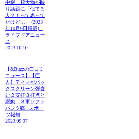
中継、超大物が映
り話題に「似てる
人？！って思って
たけど…」 (2023
年10月9日掲載) –
ライブドアニュー
ス
2023.10.10
【&Buzzの口コミ
ニュース】【巨
人】ティマがバッ
クスクリーン弾含
む２安打３打点と
躍動…３軍ソフト
バンク戦 : スポー
ツ報知
2023.09.07