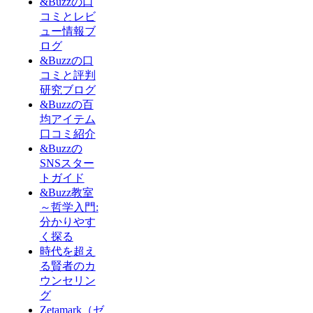
&Buzzの口
コミとレビ
ュー情報ブ
ログ
&Buzzの口
コミと評判
研究ブログ
&Buzzの百
均アイテム
口コミ紹介
&Buzzの
SNSスター
トガイド
&Buzz教室
～哲学入門:
分かりやす
く探る
時代を超え
る賢者のカ
ウンセリン
グ
Zetamark（ゼ