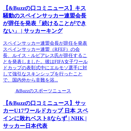
【&Buzzの口コミニュース】キス
騒動のスペインサッカー連盟会長
が辞任を発表「続けることができ
ない」 | サッカーキング
スペインサッカー連盟会長が辞任を発表
スペインサッカー連盟（RFEF）の会
長、ルイス・ルビアレス氏が辞任するこ
とを発表しました。彼はFIFA女子ワール
ドカップの表彰式中にエルモソ選手に対
して強引なスキンシップを行ったこと
で、国内外から非難を浴...
&Buzzのスポーツニュース
【&Buzzの口コミニュース】サッ
カーU17ワールドカップ 日本 スペ
インに敗れベスト8ならず | NHK |
サッカー日本代表