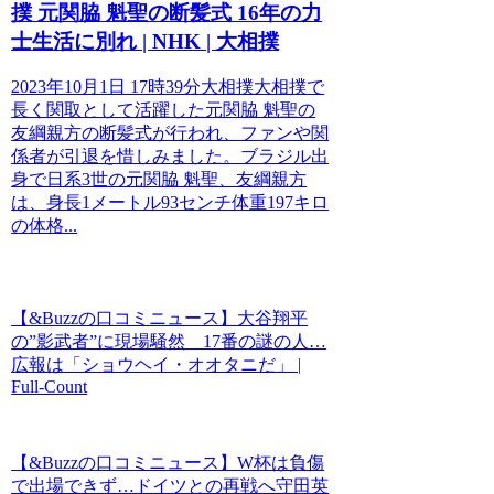
撲 元関脇 魁聖の断髪式 16年の力
士生活に別れ | NHK | 大相撲
2023年10月1日 17時39分大相撲大相撲で
長く関取として活躍した元関脇 魁聖の
友綱親方の断髪式が行われ、ファンや関
係者が引退を惜しみました。ブラジル出
身で日系3世の元関脇 魁聖、友綱親方
は、身長1メートル93センチ体重197キロ
の体格...
【&Buzzの口コミニュース】大谷翔平
の”影武者”に現場騒然 17番の謎の人…
広報は「ショウヘイ・オオタニだ」 |
Full-Count
【&Buzzの口コミニュース】W杯は負傷
で出場できず…ドイツとの再戦へ守田英