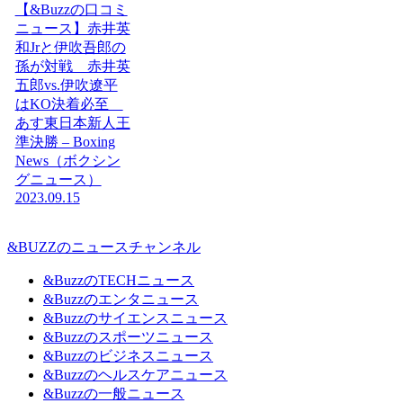
【&Buzzの口コミ
ニュース】赤井英
和Jrと伊吹吾郎の
孫が対戦 赤井英
五郎vs.伊吹遼平
はKO決着必至
あす東日本新人王
準決勝 – Boxing
News（ボクシン
グニュース）
2023.09.15
&BUZZのニュースチャンネル
&BuzzのTECHニュース
&Buzzのエンタニュース
&Buzzのサイエンスニュース
&Buzzのスポーツニュース
&Buzzのビジネスニュース
&Buzzのヘルスケアニュース
&Buzzの一般ニュース