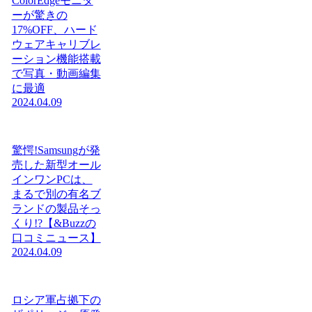
ColorEdgeモニタ
ーが驚きの
17%OFF、ハード
ウェアキャリブレ
ーション機能搭載
で写真・動画編集
に最適
2024.04.09
驚愕!Samsungが発
売した新型オール
インワンPCは、
まるで別の有名ブ
ランドの製品そっ
くり!?【&Buzzの
口コミニュース】
2024.04.09
ロシア軍占拠下の