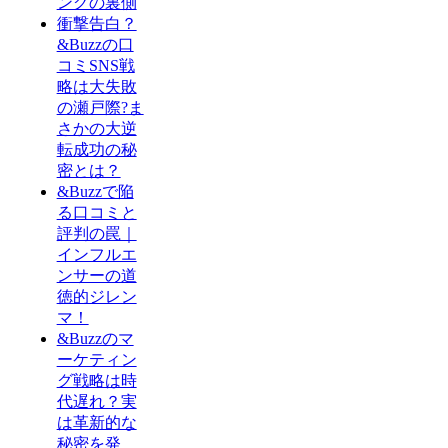
ングの裏側
衝撃告白？
&Buzzの口
コミSNS戦
略は大失敗
の瀬戸際?ま
さかの大逆
転成功の秘
密とは？
&Buzzで陥
る口コミと
評判の罠｜
インフルエ
ンサーの道
徳的ジレン
マ！
&Buzzのマ
ーケティン
グ戦略は時
代遅れ？実
は革新的な
秘密を発