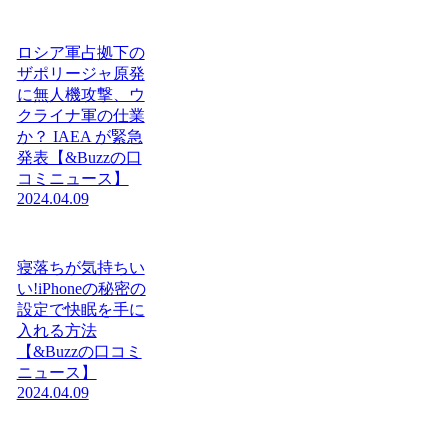
ロシア軍占拠下の
ザポリージャ原発
に無人機攻撃、ウ
クライナ軍の仕業
か？ IAEA が緊急
発表【&Buzzの口
コミニュース】
2024.04.09
寝落ちが気持ちい
い!iPhoneの秘密の
設定で快眠を手に
入れる方法
【&Buzzの口コミ
ニュース】
2024.04.09