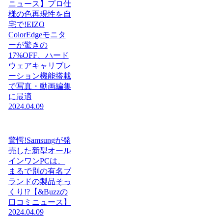
ニュース】プロ仕
様の色再現性を自
宅で!EIZO
ColorEdgeモニタ
ーが驚きの
17%OFF、ハード
ウェアキャリブレ
ーション機能搭載
で写真・動画編集
に最適
2024.04.09
驚愕!Samsungが発
売した新型オール
インワンPCは、
まるで別の有名ブ
ランドの製品そっ
くり!?【&Buzzの
口コミニュース】
2024.04.09