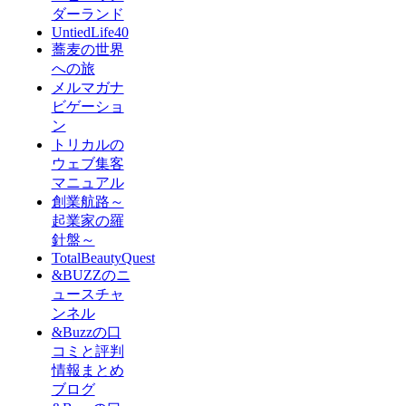
ダーランド
UntiedLife40
蕎麦の世界
への旅
メルマガナ
ビゲーショ
ン
トリカルの
ウェブ集客
マニュアル
創業航路～
起業家の羅
針盤～
TotalBeautyQuest
&BUZZのニ
ュースチャ
ンネル
&Buzzの口
コミと評判
情報まとめ
ブログ