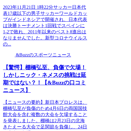
2023年11月21日 1時22分サッカー日本代
表17歳以下の男子サッカーワールドカッ
プがインドネシアで開催され、日本代表
は決勝トーナメント1回戦でスペインに
1-2で敗れ、2011年以来のベスト8進出は
なりませんでした。新型コロナウイルス
の...
&Buzzのスポーツニュース
【驚愕】棚橋弘至、負傷で欠場！
しかしニック・ネメスの挑戦は延
期ではない？！【&Buzzの口コミ
ニュース】
【ニュースの要約】新日本プロレスは、
棚橋弘至が負傷のため4月6日の両国国技
館大会を含む複数の大会を欠場すること
を発表しました。棚橋は2月23日の北海
きたえーる大会で足関節を負傷し、24日