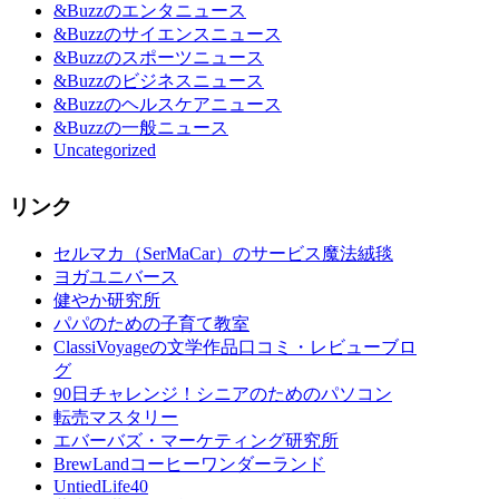
&Buzzのエンタニュース
&Buzzのサイエンスニュース
&Buzzのスポーツニュース
&Buzzのビジネスニュース
&Buzzのヘルスケアニュース
&Buzzの一般ニュース
Uncategorized
リンク
セルマカ（SerMaCar）のサービス魔法絨毯
ヨガユニバース
健やか研究所
パパのための子育て教室
ClassiVoyageの文学作品口コミ・レビューブロ
グ
90日チャレンジ！シニアのためのパソコン
転売マスタリー
エバーバズ・マーケティング研究所
BrewLandコーヒーワンダーランド
UntiedLife40