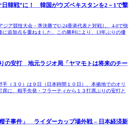
“日韓戦”に！ 韓国がウズベキスタンを2－1で撃
アジア競技大会・準決勝でU-24香港代表と対戦し、4-0で快
に追加点を重ねました。この勝利により、13年ぶりの優
ぶりの安打 地元ラジオ局「ヤマモトは将来のチー
野手（３０）は９日（日本時間１０日）、本拠地でのオリ
打席に、相手先発・フラーティから１３打席ぶりの安打と
帽子事件」 ライダーカップ場外戦 – 日本経済新