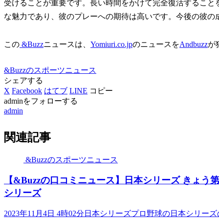
受けることが重要です。長い時間をかけて完全復活すること
な魅力であり、彼のプレーへの期待は高いです。今後の彼の
この
&Buzz
ニュースは、
Yomiuri.co.jp
のニュースを
Andbuzz
が
&Buzzのスポーツニュース
シェアする
X
Facebook
はてブ
LINE
コピー
adminをフォローする
admin
関連記事
&Buzzのスポーツニュース
【&Buzzの口コミニュース】日本シリーズ きょう第6戦
シリーズ
2023年11月4日 4時02分日本シリーズプロ野球の日本シ