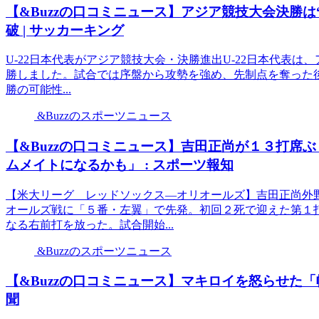
【&Buzzの口コミニュース】アジア競技大会決勝は
破 | サッカーキング
U-22日本代表がアジア競技大会・決勝進出U-22日本代表は、
勝しました。試合では序盤から攻勢を強め、先制点を奪った後
勝の可能性...
&Buzzのスポーツニュース
【&Buzzの口コミニュース】吉田正尚が１３打席
ムメイトになるかも」 : スポーツ報知
【米大リーグ レッドソックス―オリオールズ】吉田正尚外
オールズ戦に「５番・左翼」で先発。初回２死で迎えた第１
なる右前打を放った。試合開始...
&Buzzのスポーツニュース
【&Buzzの口コミニュース】マキロイを怒らせた「
聞