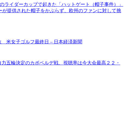
と、今年のライダーカップで起きた「ハットゲート（帽子事件）」
ーが提供された帽子をかぶらず、欧州のファンに対して挑
位 米女子ゴルフ最終日 – 日本経済新聞
り自力五輪決定のカボベルデ戦、視聴率は今大会最高２２・