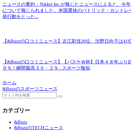
ニュースの要約：Nikkei Inc.が報じたニュースによる
について報じられました。米国選抜のパトリック・カントレ
発行動をとった...
【&Buzzの口コミニュース】古江彩佳26位、渋野日向子は41
【&Buzzの口コミニュース】【バスケＷ杯】日本４８年ぶ
９％！瞬間最高３０・２％ : スポーツ報知
ホーム
&Buzzのスポーツニュース
カテゴリー
&Buzz
&BuzzのTECHニュース