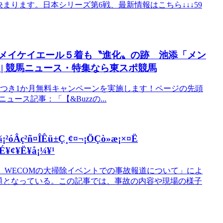
まります。日本シリーズ第6戦、最新情報はこちら↓↓↓59
】メイケイエール５着も〝進化〟の跡 池添「メン
| 競馬ニュース・特集なら東スポ競馬
つき1か月無料キャンペーンを実施します！ページの先頭
ed.は、ニュース記事：「【&Buzzの...
Âç²ñ¤ÎÊü±Ç¸¢¤¬¡ÖÇò»æ¡×¤Ë
É¥¢¥Ë¥å¡¼¥¹
ュース】WECOMの大掃除イベントでの事故報道について」によ
題となっている。この記事では、事故の内容や現場の様子