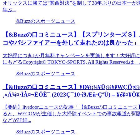
オリックスに勝てば“関西対決”を制して38年ぶりの日本一が決
年ぶ...
&Buzzのスポーツニュース
【&Buzzの口コミニュース】【スプリンターズＳ
コやパシファイアーを外して走れたのは良かった」 
大好評につき1か月無料キャンペーンを実施します！大好評に
にもどるCopyright© TOKYO-SPORTS, All Rights Reserv
&Buzzのスポーツニュース
【&Buzzの口コミニュース】¥Ð¥ì¡¼¥Ü¡¼¥ëWÇÕ¡¢¼¡²ó
¸«Ä¾¤·ÏÀ¤¬ËÖÈ¯ (2023Ç¯10·î9Æü·ÇºÜ) – ¥é¥¤¥Ö¥
【要約】livedoorニュースの記事「【&Buzzの口コミニ
ると、WECOMが主催した大掃除イベントでの事故報道が問
などが詳細...
&Buzzのスポーツニュース