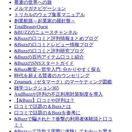
蕎麦の世界への旅
メルマガナビゲーション
トリカルのウェブ集客マニュアル
創業航路～起業家の羅針盤～
TotalBeautyQuest
&BUZZのニュースチャンネル
&Buzzの口コミと評判情報まとめブログ
&Buzzの口コミとレビュー情報ブログ
&Buzzの口コミと評判研究ブログ
&Buzzの百均アイテム口コミ紹介
&BuzzのSNSスタートガイド
&Buzz教室～哲学入門: 分かりやすく探る
時代を超える賢者のカウンセリング
Zetamark（ゼタマーク）のマーケティング図鑑
雑学コレクション365
AndBuzzが評判の不正利用対策制度を導入
【&Buzz】口コミや評判は？
口コミで話題の＆Buzzとは
口コミで話題の＆Buzzを参考に
&Buzzで騙された？衝撃の利用者体験談と口コ
ミ！
&Buzzって詐欺？実際に体験してわかった驚き