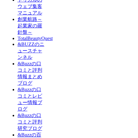
ウェブ集客
マニュアル
創業航路～
起業家の羅
針盤～
TotalBeautyQuest
&BUZZのニ
ュースチャ
ンネル
&Buzzの口
コミと評判
情報まとめ
ブログ
&Buzzの口
コミとレビ
ュー情報ブ
ログ
&Buzzの口
コミと評判
研究ブログ
&Buzzの百