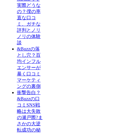
実際どうな
の？僕の率
直な口コ
ミ、ガチな
評判とノリ
ノリの体験
談
&Buzzの落
とし穴？百
均インフル
エンサーが
暴く口コミ
マーケティ
ングの裏側
衝撃告白？
&Buzzの口
コミSNS戦
略は大失敗
の瀬戸際?ま
さかの大逆
転成功の秘