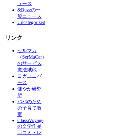
ュース
&Buzzの一
般ニュース
Uncategorized
リンク
セルマカ
（SerMaCar）
のサービス
魔法絨毯
ヨガユニバ
ース
健やか研究
所
パパのため
の子育て教
室
ClassiVoyage
の文学作品
口コミ・レ