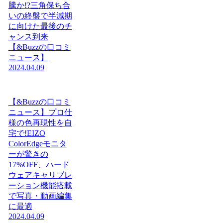
騰か!?三角保ち合
いの終盤で半減期
に向けた最後のチ
ャンス到来
【&Buzzの口コミ
ニュース】
2024.04.09
【&Buzzの口コミ
ニュース】プロ仕
様の色再現性を自
宅で!EIZO
ColorEdgeモニタ
ーが驚きの
17%OFF、ハード
ウェアキャリブレ
ーション機能搭載
で写真・動画編集
に最適
2024.04.09