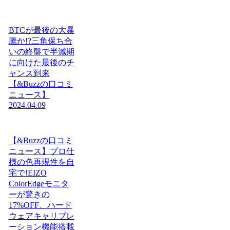
BTCが最後の大暴
騰か!?三角保ち合
いの終盤で半減期
に向けた最後のチ
ャンス到来
【&Buzzの口コミ
ニュース】
2024.04.09
【&Buzzの口コミ
ニュース】プロ仕
様の色再現性を自
宅で!EIZO
ColorEdgeモニタ
ーが驚きの
17%OFF、ハード
ウェアキャリブレ
ーション機能搭載