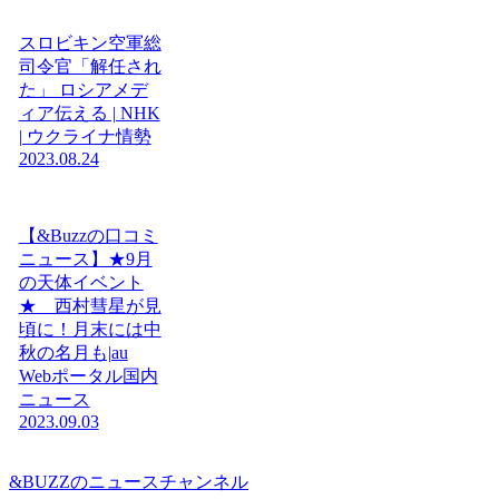
スロビキン空軍総
司令官「解任され
た」 ロシアメデ
ィア伝える | NHK
| ウクライナ情勢
2023.08.24
【&Buzzの口コミ
ニュース】★9月
の天体イベント
★ 西村彗星が見
頃に！月末には中
秋の名月も|au
Webポータル国内
ニュース
2023.09.03
&BUZZのニュースチャンネル