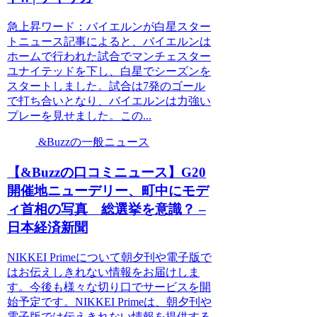
急上昇ワード：バイエルンが白星スター
トニュース記事によると、バイエルンは
ホームで行われた試合でマンチェスター
ユナイテッドを下し、白星でシーズンを
スタートしました。試合は7発のゴール
で打ち合いとなり、バイエルンは力強い
プレーを見せました。この...
&Buzzの一般ニュース
【&Buzzの口コミニュース】G20
開催地ニューデリー、町中にモデ
ィ首相の写真 総選挙を意識？ –
日本経済新聞
NIKKEI Primeについて朝夕刊や電子版で
はお伝えしきれない情報をお届けしま
す。今後も様々な切り口でサービスを開
始予定です。NIKKEI Primeは、朝夕刊や
電子版では伝えきれない情報を提供する