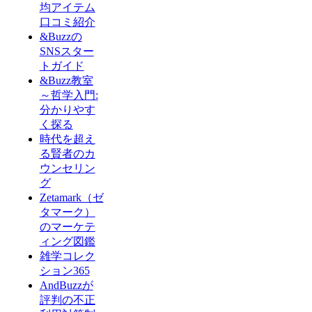
均アイテム
口コミ紹介
&Buzzの
SNSスター
トガイド
&Buzz教室
～哲学入門:
分かりやす
く探る
時代を超え
る賢者のカ
ウンセリン
グ
Zetamark（ゼ
タマーク）
のマーケテ
ィング図鑑
雑学コレク
ション365
AndBuzzが
評判の不正