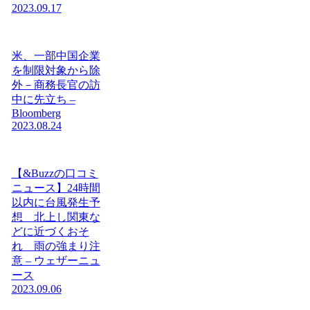
2023.09.17
米、一部中国企業
を制限対象から除
外－商務長官の訪
中に先立ち –
Bloomberg
2023.08.24
【&Buzzの口コミ
ニュース】24時間
以内に台風発生予
想 北上し関東な
どに近づくおそ
れ 雨の強まり注
意 – ウェザーニュ
ース
2023.09.06