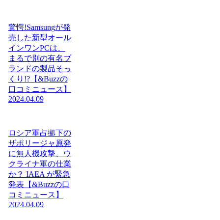
驚愕!Samsungが発
売した新型オール
インワンPCは、
まるで別の有名ブ
ランドの製品そっ
くり!?【&Buzzの
口コミニュース】
2024.04.09
ロシア軍占拠下の
ザポリージャ原発
に無人機攻撃、ウ
クライナ軍の仕業
か？ IAEA が緊急
発表【&Buzzの口
コミニュース】
2024.04.09