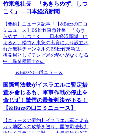
竹東急社長 「あきらめず、しつ
こく」 – 日本経済新聞
【要約】ニュース記事「【&Buzzの口コ
ミニュース】BS松竹東急社長 「あき
らめず、しつこく」 - 日本経済新聞」に
よると、松竹と東急の出資により設立さ
れた無料チャンネルのBS松竹東急は、
後発局としてテレビ局の勢いがなくなる
中、異業種同士の...
&Buzzの一般ニュース
国際司法裁がイスラエルに暫定措
置を命じるも、軍事作戦の停止を
命じず！驚愕の最新判決が下る！
【&Buzzの口コミニュース】
【ニュースの要約】イスラエル軍による
ガザ地区への攻撃を巡り、国際司法裁判
所はイスラエルに対し、大量虐殺などを