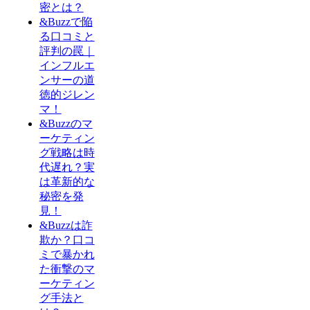
密とは？
&Buzzで陥
る口コミと
評判の罠｜
インフルエ
ンサーの道
徳的ジレン
マ！
&Buzzのマ
ーケティン
グ戦略は時
代遅れ？実
は革新的な
秘密を発
見！
&Buzzは詐
欺か？口コ
ミで暴かれ
た衝撃のマ
ーケティン
グ手法と