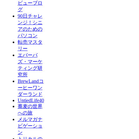
ビューブロ
グ
90日チャレ
ンジ！シニ
アのための
パソコン
転売マスタ
リー
エバーバ
ズ・マーケ
ティング研
究所
BrewLandコ
ーヒーワン
ダーランド
UntiedLife40
蕎麦の世界
への旅
メルマガナ
ビゲーショ
ン
トリカルの