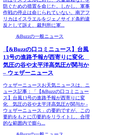
防ぐための措置を命じた。しかし、軍事
作戦の停止は命じられていない。南アフ
リカはイスラエルをジェノサイド条約違
反として訴え、裁判所に軍...
&Buzzの一般ニュース
【&Buzzの口コミニュース】台風
13号の進路予報が西寄りに変化
気圧の谷や太平洋高気圧が関与か
– ウェザーニュース
ウェザーニュースお天気ニュースは、ニ
ュース記事：「【&Buzzの口コミニュー
ス】台風13号の進路予報が西寄りに変
化 気圧の谷や太平洋高気圧が関与か -
ウェザーニュース」の要約ですが、この
要約をもとに①要約をリライトし、合理
的な範囲内で膨ら...
&Buzzの一般ニュース