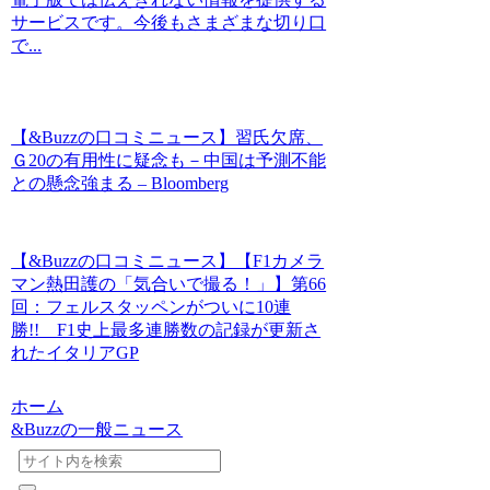
サービスです。今後もさまざまな切り口
で...
【&Buzzの口コミニュース】習氏欠席、
Ｇ20の有用性に疑念も－中国は予測不能
との懸念強まる – Bloomberg
【&Buzzの口コミニュース】【F1カメラ
マン熱田護の「気合いで撮る！」】第66
回：フェルスタッペンがついに10連
勝!! F1史上最多連勝数の記録が更新さ
れたイタリアGP
ホーム
&Buzzの一般ニュース