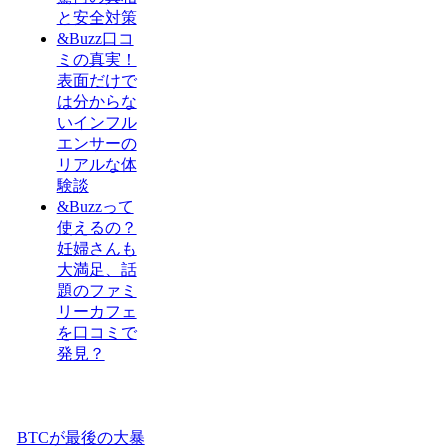
と安全対策
&Buzz口コ
ミの真実！
表面だけで
は分からな
いインフル
エンサーの
リアルな体
験談
&Buzzって
使えるの？
妊婦さんも
大満足、話
題のファミ
リーカフェ
を口コミで
発見？
BTCが最後の大暴