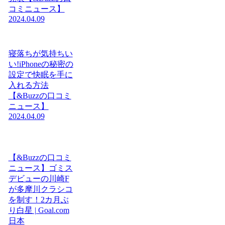
コミニュース】
2024.04.09
寝落ちが気持ちい
い!iPhoneの秘密の
設定で快眠を手に
入れる方法
【&Buzzの口コミ
ニュース】
2024.04.09
【&Buzzの口コミ
ニュース】ゴミス
デビューの川崎F
が多摩川クラシコ
を制す！2カ月ぶ
り白星 | Goal.com
日本