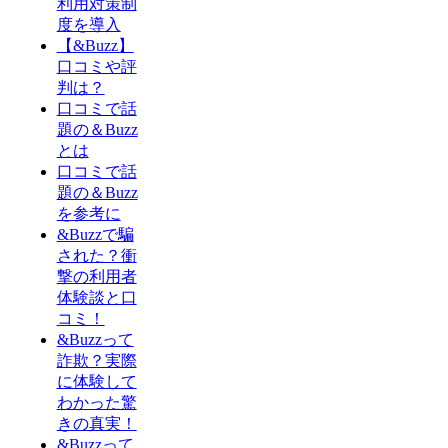
利用対策制
度を導入
【&Buzz】
口コミや評
判は？
口コミで話
題の＆Buzz
とは
口コミで話
題の＆Buzz
を参考に
&Buzzで騙
された？衝
撃の利用者
体験談と口
コミ！
&Buzzって
詐欺？実際
に体験して
わかった驚
きの真実！
&Buzzって