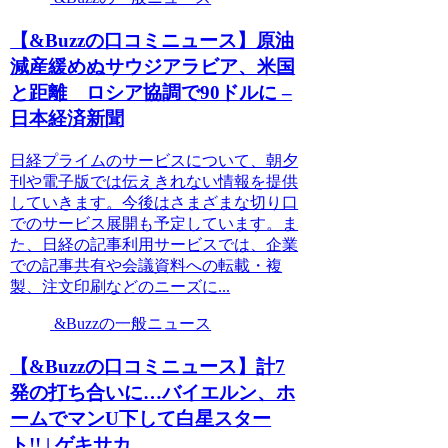
【&Buzzの口コミニュース】原油
減産緩めぬサウジアラビア、米国
と距離 ロシア協調で90ドルに –
日本経済新聞
日経プライムのサービスについて、朝夕
刊や電子版では伝えきれない情報を提供
していきます。今後はさまざまな切り口
でのサービス展開も予定しています。ま
た、日経の記事利用サービスでは、企業
での記事共有や会議資料への転載・複
製、注文印刷などのニーズに...
&Buzzの一般ニュース
【&Buzzの口コミニュース】計7
発の打ち合いに…バイエルン、ホ
ームでマンU下して白星スター
ト!! | ゲキサカ