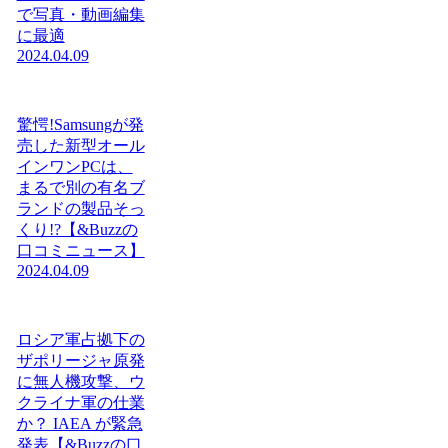
で写真・動画編集
に最適
2024.04.09
驚愕!Samsungが発
売した新型オール
インワンPCは、
まるで別の有名ブ
ランドの製品そっ
くり!?【&Buzzの
口コミニュース】
2024.04.09
ロシア軍占拠下の
ザポリージャ原発
に無人機攻撃、ウ
クライナ軍の仕業
か？ IAEA が緊急
発表【&Buzzの口