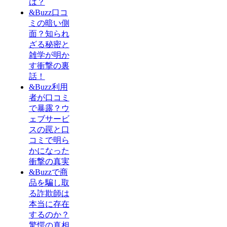
は？
&Buzz口コ
ミの暗い側
面？知られ
ざる秘密と
雑学が明か
す衝撃の裏
話！
&Buzz利用
者が口コミ
で暴露？ウ
ェブサービ
スの罠と口
コミで明ら
かになった
衝撃の真実
&Buzzで商
品を騙し取
る詐欺師は
本当に存在
するのか？
驚愕の真相