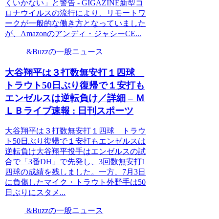
くいかない」と警告 - GIGAZINE新型コ
ロナウイルスの流行により、リモートワ
ークが一般的な働き方となっていました
が、Amazonのアンディ・ジャシーCE...
&Buzzの一般ニュース
大谷翔平は３打数無安打１四球
トラウト50日ぶり復帰で１安打も
エンゼルスは逆転負け／詳細 – Ｍ
ＬＢライブ速報 : 日刊スポーツ
大谷翔平は３打数無安打１四球 トラウ
ト50日ぶり復帰で１安打もエンゼルスは
逆転負け大谷翔平投手はエンゼルスの試
合で「3番DH」で先発し、3回数無安打1
四球の成績を残しました。一方、7月3日
に負傷したマイク・トラウト外野手は50
日ぶりにスタメ...
&Buzzの一般ニュース