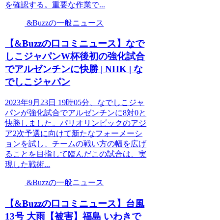
を確認する。重要な作業で...
&Buzzの一般ニュース
【&Buzzの口コミニュース】なで
しこジャパンW杯後初の強化試合
でアルゼンチンに快勝 | NHK | な
でしこジャパン
2023年9月23日 19時05分、なでしこジャ
パンが強化試合でアルゼンチンに8対0と
快勝しました。パリオリンピックのアジ
ア2次予選に向けて新たなフォーメーシ
ョンを試し、チームの戦い方の幅を広げ
ることを目指して臨んだこの試合は、実
現した戦術...
&Buzzの一般ニュース
【&Buzzの口コミニュース】台風
13号 大雨【被害】福島 いわきで