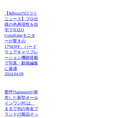
【&Buzzの口コミ
ニュース】プロ仕
様の色再現性を自
宅で!EIZO
ColorEdgeモニタ
ーが驚きの
17%OFF、ハード
ウェアキャリブレ
ーション機能搭載
で写真・動画編集
に最適
2024.04.09
驚愕!Samsungが発
売した新型オール
インワンPCは、
まるで別の有名ブ
ランドの製品そっ