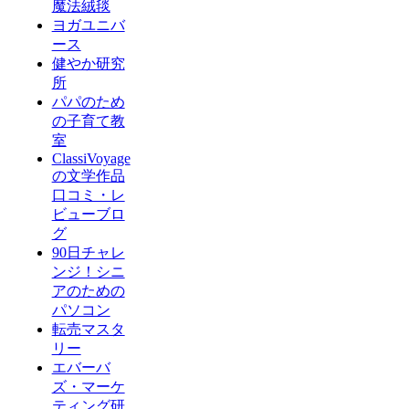
魔法絨毯
ヨガユニバ
ース
健やか研究
所
パパのため
の子育て教
室
ClassiVoyage
の文学作品
口コミ・レ
ビューブロ
グ
90日チャレ
ンジ！シニ
アのための
パソコン
転売マスタ
リー
エバーバ
ズ・マーケ
ティング研