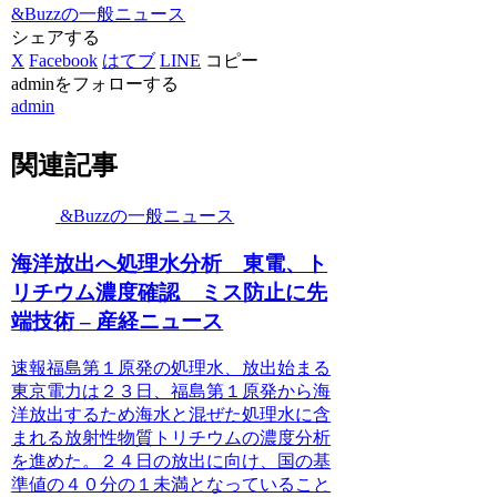
&Buzzの一般ニュース
シェアする
X
Facebook
はてブ
LINE
コピー
adminをフォローする
admin
関連記事
&Buzzの一般ニュース
海洋放出へ処理水分析 東電、ト
リチウム濃度確認 ミス防止に先
端技術 – 産経ニュース
速報福島第１原発の処理水、放出始まる
東京電力は２３日、福島第１原発から海
洋放出するため海水と混ぜた処理水に含
まれる放射性物質トリチウムの濃度分析
を進めた。２４日の放出に向け、国の基
準値の４０分の１未満となっていること