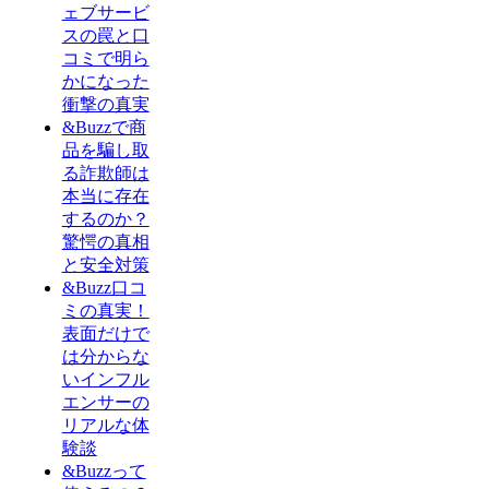
ェブサービ
スの罠と口
コミで明ら
かになった
衝撃の真実
&Buzzで商
品を騙し取
る詐欺師は
本当に存在
するのか？
驚愕の真相
と安全対策
&Buzz口コ
ミの真実！
表面だけで
は分からな
いインフル
エンサーの
リアルな体
験談
&Buzzって