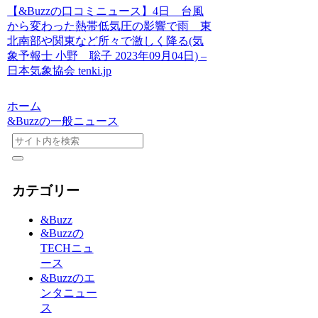
【&Buzzの口コミニュース】4日 台風
から変わった熱帯低気圧の影響で雨 東
北南部や関東など所々で激しく降る(気
象予報士 小野 聡子 2023年09月04日) –
日本気象協会 tenki.jp
ホーム
&Buzzの一般ニュース
カテゴリー
&Buzz
&Buzzの
TECHニュ
ース
&Buzzのエ
ンタニュー
ス