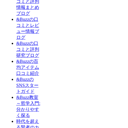
コミと評判
情報まとめ
ブログ
&Buzzの口
コミとレビ
ュー情報ブ
ログ
&Buzzの口
コミと評判
研究ブログ
&Buzzの百
均アイテム
口コミ紹介
&Buzzの
SNSスター
トガイド
&Buzz教室
～哲学入門:
分かりやす
く探る
時代を超え
る賢者のカ