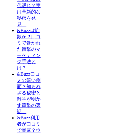
代遅れ？実
は革新的な
秘密を発
見！
&Buzzは詐
欺か？口コ
ミで暴かれ
た衝撃のマ
ーケティン
グ手法と
は？
&Buzz口コ
ミの暗い側
面？知られ
ざる秘密と
雑学が明か
す衝撃の裏
話！
&Buzz利用
者が口コミ
で暴露？ウ