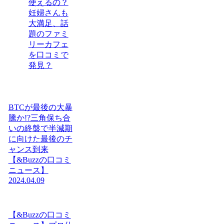
使えるの？
妊婦さんも
大満足、話
題のファミ
リーカフェ
を口コミで
発見？
BTCが最後の大暴
騰か!?三角保ち合
いの終盤で半減期
に向けた最後のチ
ャンス到来
【&Buzzの口コミ
ニュース】
2024.04.09
【&Buzzの口コミ