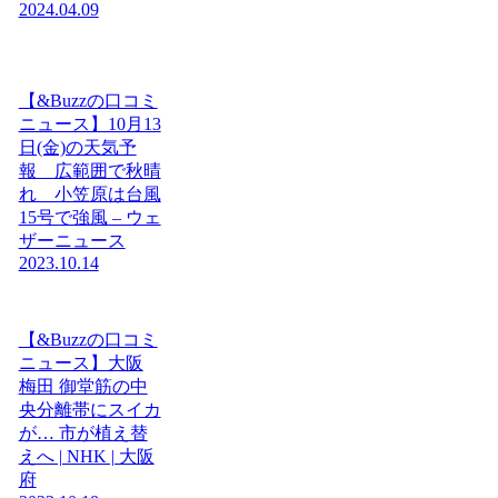
2024.04.09
【&Buzzの口コミ
ニュース】10月13
日(金)の天気予
報 広範囲で秋晴
れ 小笠原は台風
15号で強風 – ウェ
ザーニュース
2023.10.14
【&Buzzの口コミ
ニュース】大阪
梅田 御堂筋の中
央分離帯にスイカ
が… 市が植え替
えへ | NHK | 大阪
府