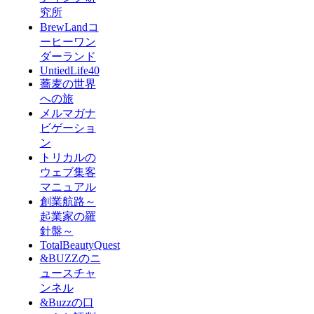
究所
BrewLandコ
ーヒーワン
ダーランド
UntiedLife40
蕎麦の世界
への旅
メルマガナ
ビゲーショ
ン
トリカルの
ウェブ集客
マニュアル
創業航路～
起業家の羅
針盤～
TotalBeautyQuest
&BUZZのニ
ュースチャ
ンネル
&Buzzの口