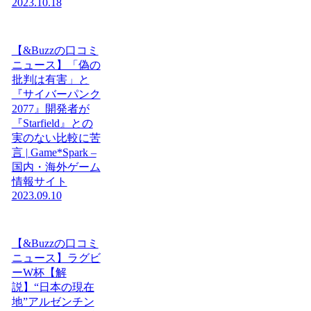
2023.10.18
【&Buzzの口コミ
ニュース】「偽の
批判は有害」と
『サイバーパンク
2077』開発者が
『Starfield』との
実のない比較に苦
言 | Game*Spark –
国内・海外ゲーム
情報サイト
2023.09.10
【&Buzzの口コミ
ニュース】ラグビ
ーW杯【解
説】“日本の現在
地”アルゼンチン