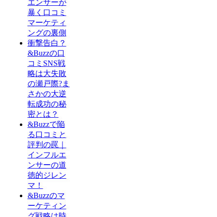
エンサーが
暴く口コミ
マーケティ
ングの裏側
衝撃告白？
&Buzzの口
コミSNS戦
略は大失敗
の瀬戸際?ま
さかの大逆
転成功の秘
密とは？
&Buzzで陥
る口コミと
評判の罠｜
インフルエ
ンサーの道
徳的ジレン
マ！
&Buzzのマ
ーケティン
グ戦略は時