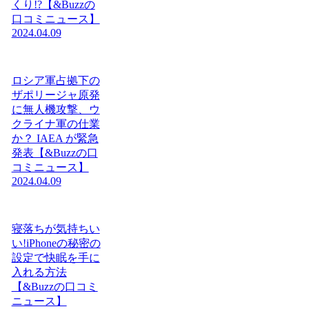
くり!?【&Buzzの
口コミニュース】
2024.04.09
ロシア軍占拠下の
ザポリージャ原発
に無人機攻撃、ウ
クライナ軍の仕業
か？ IAEA が緊急
発表【&Buzzの口
コミニュース】
2024.04.09
寝落ちが気持ちい
い!iPhoneの秘密の
設定で快眠を手に
入れる方法
【&Buzzの口コミ
ニュース】