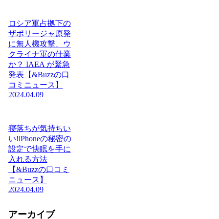
ロシア軍占拠下の
ザポリージャ原発
に無人機攻撃、ウ
クライナ軍の仕業
か？ IAEA が緊急
発表【&Buzzの口
コミニュース】
2024.04.09
寝落ちが気持ちい
い!iPhoneの秘密の
設定で快眠を手に
入れる方法
【&Buzzの口コミ
ニュース】
2024.04.09
アーカイブ