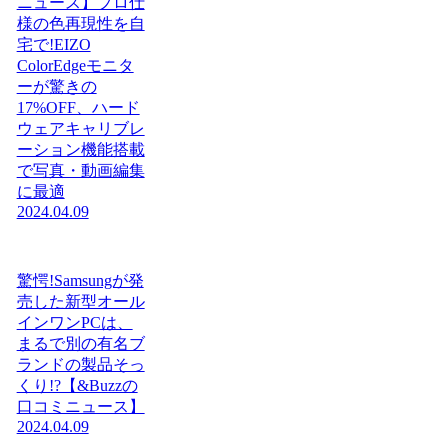
ニュース】プロ仕
様の色再現性を自
宅で!EIZO
ColorEdgeモニタ
ーが驚きの
17%OFF、ハード
ウェアキャリブレ
ーション機能搭載
で写真・動画編集
に最適
2024.04.09
驚愕!Samsungが発
売した新型オール
インワンPCは、
まるで別の有名ブ
ランドの製品そっ
くり!?【&Buzzの
口コミニュース】
2024.04.09