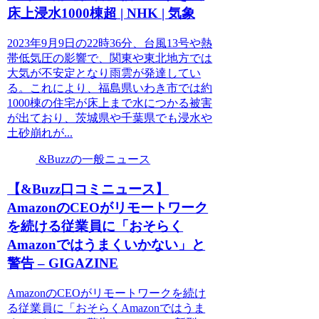
床上浸水1000棟超 | NHK | 気象
2023年9月9日の22時36分、台風13号や熱
帯低気圧の影響で、関東や東北地方では
大気が不安定となり雨雲が発達してい
る。これにより、福島県いわき市では約
1000棟の住宅が床上まで水につかる被害
が出ており、茨城県や千葉県でも浸水や
土砂崩れが...
&Buzzの一般ニュース
【&Buzz口コミニュース】
AmazonのCEOがリモートワーク
を続ける従業員に「おそらく
Amazonではうまくいかない」と
警告 – GIGAZINE
AmazonのCEOがリモートワークを続け
る従業員に「おそらくAmazonではうま