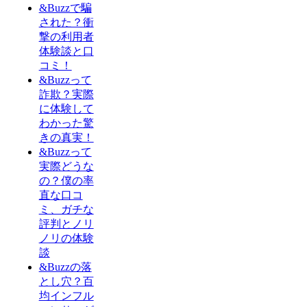
&Buzzで騙
された？衝
撃の利用者
体験談と口
コミ！
&Buzzって
詐欺？実際
に体験して
わかった驚
きの真実！
&Buzzって
実際どうな
の？僕の率
直な口コ
ミ、ガチな
評判とノリ
ノリの体験
談
&Buzzの落
とし穴？百
均インフル