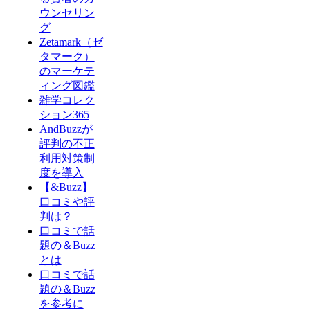
ウンセリン
グ
Zetamark（ゼ
タマーク）
のマーケテ
ィング図鑑
雑学コレク
ション365
AndBuzzが
評判の不正
利用対策制
度を導入
【&Buzz】
口コミや評
判は？
口コミで話
題の＆Buzz
とは
口コミで話
題の＆Buzz
を参考に