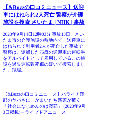
【&Buzzの口コミニュース】送迎
車にはねられ2人死亡 警察が介護
施設を捜索 さいたま | NHK | 事故
2023年9月14日12時03分 事故13日、さい
たま市の介護施設の敷地内で、送迎車に
はねられて利用者2人が死亡した事故で
警察は、逮捕した75歳の送迎車の運転手
をアルバイトとして雇用しているこの施
設を過失運転致死傷の疑いで捜索しまし
た。現場...
【&Buzzの口コミニュース】ハライチ澤
部のヤバさに、かまいたち濱家が驚く
「社会になじめんのは澤部」 (2023年9月
3日掲載) – ライブドアニュース