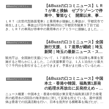
【&Buzzの口コミニュース】ＬＲ
&Buzzのビジネスニュース
Ｔが車と接触 ゼブラゾーンで停
車中、警笛なく 開業以来、事故
３件目｜県内主要,社会,事件事故,
ＬＲＴ（次世代型路面電車）と乗用車が接触した事故が、宇都宮市で
動画,速報｜下野新聞「SOON」ニ
発生しました。事故は17日午後3時20分に宇都宮市陽東５丁目で起
き、ＬＲＴの車両が停車中の乗用車のドアミラーに接触しました。幸
ュース｜下野新聞 SOON(スーン)
い、乗客160人と乗用車の2人にけがはありませんでし...
【&Buzzの口コミニュース】全国
&Buzzのビジネスニュース
旅行支援、１７道県が継続｜埼玉
新聞｜埼玉の最新ニュース・スポ
ーツ・地域の話題
観光庁は、全国旅行支援について、１７道県が１０月以降も事業を実
施すると明らかにしました。この支援事業では、１人１泊当たり最大
で７千円分を割引することができます。予算がまだ残っているため、
継続することができるのです。また、一度終了した事業も再...
【&Buzzの口コミニュース】中国
&Buzzのビジネスニュース
本土・香港や韓国、福島第1原発
の処理水再放出に反発控えめ – 日
本経済新聞
ニュース概要：中国本土・香港や韓国が東京電力福島第1原子力発電
所の処理水の2回目の海洋放出に対して反発を控えている。親中派団
体は香港での抗議活動を行い、日本を批判する横断幕を掲げたが、参
加人数は5人と少なかった。大規模な反発は広がっていない...