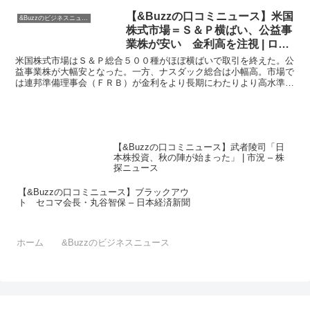
【&Buzzの口コミニュース】米国
&Buzzのビジネスニュース
株式市場＝Ｓ＆Ｐ横ばい、公益事
業株が安い 金利高を注視 | ロイ
ター
米国株式市場はＳ＆Ｐ総合５００種がほぼ横ばいで取引を終えた。公
益事業株が大幅安となった。一方、ナスダック総合は小幅高。市場で
は連邦準備理事会（ＦＲＢ）が金利をより長期にわたりより高水準に
維持しなければならなくなる可能性が注視されている。この...
【&Buzzの口コミニュース】武者陵司「日
本株投資、秋の陣が始まった」 | 市況 – 株
探ニュース
【&Buzzの口コミニュース】ブラックアウ
ト セコマ会長・丸谷智保 – 日本経済新聞
ホーム
&Buzzのビジネスニュース