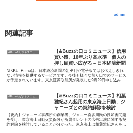
admin
関連記事
【&Buzzの口コミニュース】信用
&Buzzのビジネスニュース
買い残、16年ぶり高水準 個人の
押し目買い広がる – 日本経済新聞
NIKKEI Primeは、日本経済新聞の朝夕刊や電子版ではお伝えしきれ
ない情報を提供するサービスです。今後も様々な切り口でのサービス
が予定されています。東京証券取引所が発表した9月29日申し込み時
点の信用取引の買い残高は、前週末比1160...
【&Buzzの口コミニュース】相葉
&Buzzのビジネスニュース
雅紀さん起用の東京海上日動、ジ
ャニーズとの契約解除を検討…Ｊ
ＡＬも当面見送り : 読売新聞
【要約】ジャニーズ事務所の創業者、ジャニー喜多川氏の性加害問題
を受け、東京海上日動火災保険が所属タレントの広告出演に関する契
約解除を検討していることが分かった。東京海上は相葉雅紀さんを広
告に起用しており、ハラスメントを認めない姿勢を示してい...