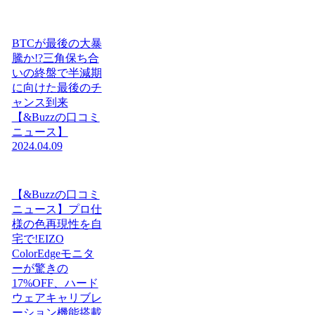
BTCが最後の大暴
騰か!?三角保ち合
いの終盤で半減期
に向けた最後のチ
ャンス到来
【&Buzzの口コミ
ニュース】
2024.04.09
【&Buzzの口コミ
ニュース】プロ仕
様の色再現性を自
宅で!EIZO
ColorEdgeモニタ
ーが驚きの
17%OFF、ハード
ウェアキャリブレ
ーション機能搭載