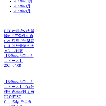
2023年10月
2023年9月
2023年8月
BTCが最後の大暴
騰か!?三角保ち合
いの終盤で半減期
に向けた最後のチ
ャンス到来
【&Buzzの口コミ
ニュース】
2024.04.09
【&Buzzの口コミ
ニュース】プロ仕
様の色再現性を自
宅で!EIZO
ColorEdgeモニタ