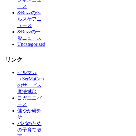
ース
&Buzzのヘ
ルスケアニ
ュース
&Buzzの一
般ニュース
Uncategorized
リンク
セルマカ
（SerMaCar）
のサービス
魔法絨毯
ヨガユニバ
ース
健やか研究
所
パパのため
の子育て教