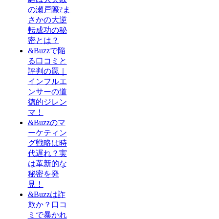
の瀬戸際?ま
さかの大逆
転成功の秘
密とは？
&Buzzで陥
る口コミと
評判の罠｜
インフルエ
ンサーの道
徳的ジレン
マ！
&Buzzのマ
ーケティン
グ戦略は時
代遅れ？実
は革新的な
秘密を発
見！
&Buzzは詐
欺か？口コ
ミで暴かれ