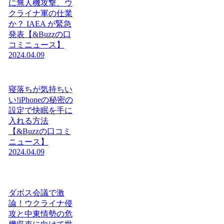
に無人機攻撃、ウ
クライナ軍の仕業
か？ IAEA が緊急
発表【&Buzzの口
コミニュース】
2024.04.09
寝落ちが気持ちい
い!iPhoneの秘密の
設定で快眠を手に
入れる方法
【&Buzzの口コミ
ニュース】
2024.04.09
ダボス会議で激
論！ウクライナ侵
攻と中東情勢の危