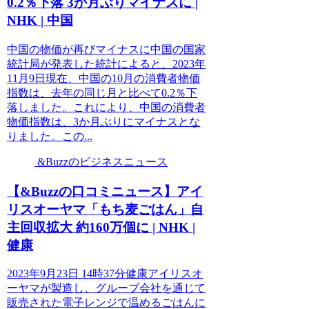
0.2％下落 3か月ぶりマイナスに |
NHK | 中国
中国の物価が再びマイナスに中国の国家
統計局が発表した統計によると、2023年
11月9日現在、中国の10月の消費者物価
指数は、去年の同じ月と比べて0.2％下
落しました。これにより、中国の消費者
物価指数は、3か月ぶりにマイナスとな
りました。この...
&Buzzのビジネスニュース
【&Buzzの口コミニュース】アイ
リスオーヤマ「もち麦ごはん」自
主回収拡大 約160万個に | NHK |
健康
2023年9月23日 14時37分健康アイリスオ
ーヤマが製造し、グループ会社を通じて
販売された電子レンジで温めるごはんに