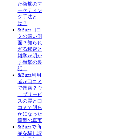
た衝撃のマ
ーケティン
グ手法と
は？
&Buzz口コ
ミの暗い側
面？知られ
ざる秘密と
雑学が明か
す衝撃の裏
話！
&Buzz利用
者が口コミ
で暴露？ウ
ェブサービ
スの罠と口
コミで明ら
かになった
衝撃の真実
&Buzzで商
品を騙し取