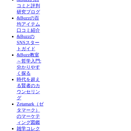
コミと評判
研究ブログ
&Buzzの百
均アイテム
口コミ紹介
&Buzzの
SNSスター
トガイド
&Buzz教室
～哲学入門:
分かりやす
く探る
時代を超え
る賢者のカ
ウンセリン
グ
Zetamark（ゼ
タマーク）
のマーケテ
ィング図鑑
雑学コレク