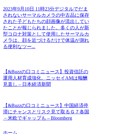
2023年9月10日 11時23分デジタルでだま
されないサーマルカメラの中古品に保存
された子どもたちの顔画像が流出してい
たことが報じられました。多くの人が新
型コロナ対策として使用したサーマルカ
メラは、顔を近づけるだけで体温が測れ
る便利なツー...
【&Buzzの口コミニュース】投資信託の
運用人材育成強化、ニッセイAMは報酬
見直し – 日本経済新聞
【&Buzzの口コミニュース】中国経済停
滞にチャンスとリスク見て取るＧ７各国
－米欧でギャップも – Bloomberg
ホーム