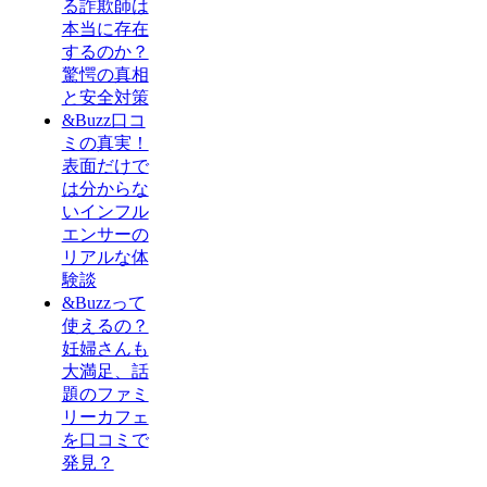
る詐欺師は
本当に存在
するのか？
驚愕の真相
と安全対策
&Buzz口コ
ミの真実！
表面だけで
は分からな
いインフル
エンサーの
リアルな体
験談
&Buzzって
使えるの？
妊婦さんも
大満足、話
題のファミ
リーカフェ
を口コミで
発見？