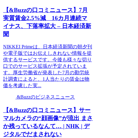
【&Buzzの口コミニュース】7月
実質賃金2.5%減 16カ月連続マ
イナス、下落率拡大 – 日本経済新
聞
NIKKEI Primeは、日本経済新聞の朝夕刊
や電子版ではお伝えしきれない情報を提
供するサービスです。今後も様々な切り
口でのサービス拡張が予定されていま
す。厚生労働省が発表した7月の勤労統
計調査によると、1人当たりの賃金は物
価を考慮した実...
&Buzzのビジネスニュース
【&Buzzの口コミニュース】サー
マルカメラの“顔画像”が流出 まさ
か残っているなんて… | NHK | デ
ジタルでだまされない