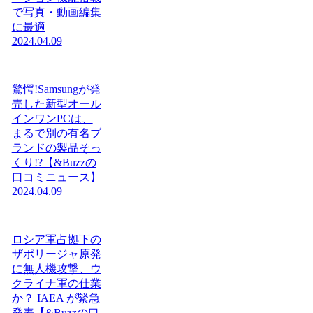
で写真・動画編集
に最適
2024.04.09
驚愕!Samsungが発
売した新型オール
インワンPCは、
まるで別の有名ブ
ランドの製品そっ
くり!?【&Buzzの
口コミニュース】
2024.04.09
ロシア軍占拠下の
ザポリージャ原発
に無人機攻撃、ウ
クライナ軍の仕業
か？ IAEA が緊急
発表【&Buzzの口