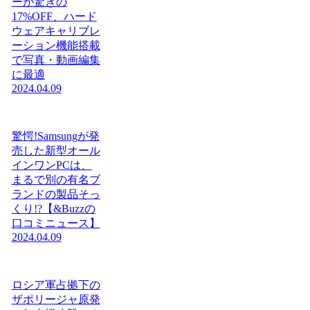
ーが驚きの
17%OFF、ハード
ウェアキャリブレ
ーション機能搭載
で写真・動画編集
に最適
2024.04.09
驚愕!Samsungが発
売した新型オール
インワンPCは、
まるで別の有名ブ
ランドの製品そっ
くり!?【&Buzzの
口コミニュース】
2024.04.09
ロシア軍占拠下の
ザポリージャ原発