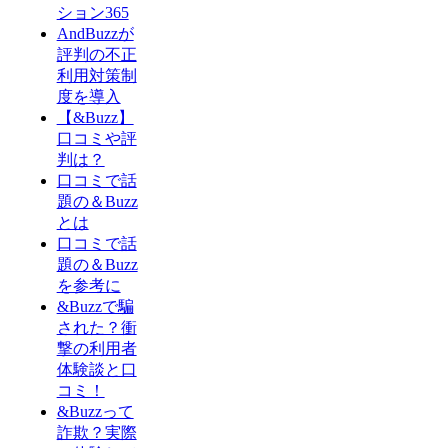
ション365
AndBuzzが
評判の不正
利用対策制
度を導入
【&Buzz】
口コミや評
判は？
口コミで話
題の＆Buzz
とは
口コミで話
題の＆Buzz
を参考に
&Buzzで騙
された？衝
撃の利用者
体験談と口
コミ！
&Buzzって
詐欺？実際