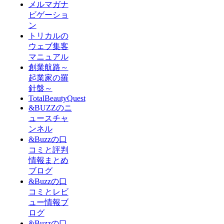
メルマガナ
ビゲーショ
ン
トリカルの
ウェブ集客
マニュアル
創業航路～
起業家の羅
針盤～
TotalBeautyQuest
&BUZZのニ
ュースチャ
ンネル
&Buzzの口
コミと評判
情報まとめ
ブログ
&Buzzの口
コミとレビ
ュー情報ブ
ログ
&Buzzの口