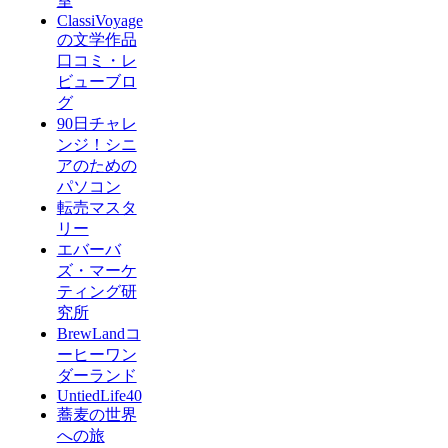
室
ClassiVoyage
の文学作品
口コミ・レ
ビューブロ
グ
90日チャレ
ンジ！シニ
アのための
パソコン
転売マスタ
リー
エバーバ
ズ・マーケ
ティング研
究所
BrewLandコ
ーヒーワン
ダーランド
UntiedLife40
蕎麦の世界
への旅