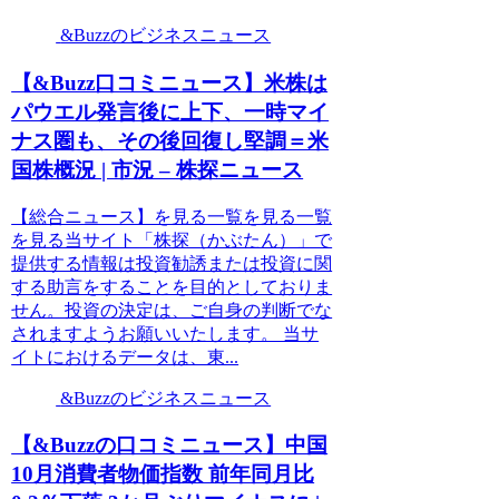
&Buzzのビジネスニュース
【&Buzz口コミニュース】米株は
パウエル発言後に上下、一時マイ
ナス圏も、その後回復し堅調＝米
国株概況 | 市況 – 株探ニュース
【総合ニュース】を見る一覧を見る一覧
を見る当サイト「株探（かぶたん）」で
提供する情報は投資勧誘または投資に関
する助言をすることを目的としておりま
せん。投資の決定は、ご自身の判断でな
されますようお願いいたします。 当サ
イトにおけるデータは、東...
&Buzzのビジネスニュース
【&Buzzの口コミニュース】中国
10月消費者物価指数 前年同月比