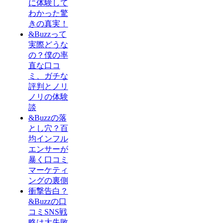
に体験して
わかった驚
きの真実！
&Buzzって
実際どうな
の？僕の率
直な口コ
ミ、ガチな
評判とノリ
ノリの体験
談
&Buzzの落
とし穴？百
均インフル
エンサーが
暴く口コミ
マーケティ
ングの裏側
衝撃告白？
&Buzzの口
コミSNS戦
略は大失敗