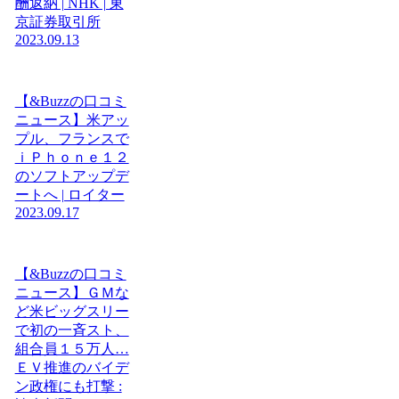
酬返納 | NHK | 東
京証券取引所
2023.09.13
【&Buzzの口コミ
ニュース】米アッ
プル、フランスで
ｉＰｈｏｎｅ１２
のソフトアップデ
ートへ | ロイター
2023.09.17
【&Buzzの口コミ
ニュース】ＧＭな
ど米ビッグスリー
で初の一斉スト、
組合員１５万人…
ＥＶ推進のバイデ
ン政権にも打撃 :