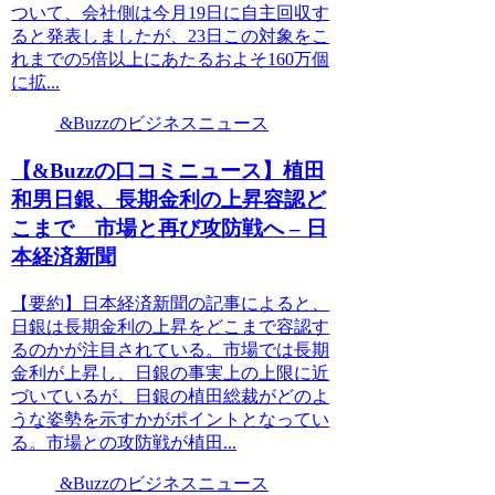
ついて、会社側は今月19日に自主回収す
ると発表しましたが、23日この対象をこ
れまでの5倍以上にあたるおよそ160万個
に拡...
&Buzzのビジネスニュース
【&Buzzの口コミニュース】植田
和男日銀、長期金利の上昇容認ど
こまで 市場と再び攻防戦へ – 日
本経済新聞
【要約】日本経済新聞の記事によると、
日銀は長期金利の上昇をどこまで容認す
るのかが注目されている。市場では長期
金利が上昇し、日銀の事実上の上限に近
づいているが、日銀の植田総裁がどのよ
うな姿勢を示すかがポイントとなってい
る。市場との攻防戦が植田...
&Buzzのビジネスニュース