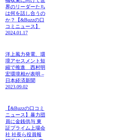
機収束に向けて世
界のリーダーたち
は何を話し合うの
か？【&Buzzの口
コミニュース】
2024.01.17
洋上風力発電、環
境アセスメント短
縮で推進 西村明
宏環境相が表明 –
日本経済新聞
2023.09.02
【&Buzzの口コミ
ニュース】暴力団
員に金銭供与 東
証プライム上場会
社 社長ら役員報