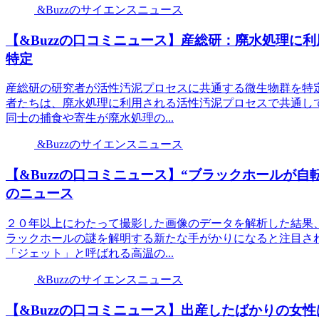
&Buzzのサイエンスニュース
【&Buzzの口コミニュース】産総研：廃水処理に
特定
産総研の研究者が活性汚泥プロセスに共通する微生物群を特
者たちは、廃水処理に利用される活性汚泥プロセスで共通し
同士の捕食や寄生が廃水処理の...
&Buzzのサイエンスニュース
【&Buzzの口コミニュース】“ブラックホールが自転
のニュース
２０年以上にわたって撮影した画像のデータを解析した結果
ラックホールの謎を解明する新たな手がかりになると注目さ
「ジェット」と呼ばれる高温の...
&Buzzのサイエンスニュース
【&Buzzの口コミニュース】出産したばかりの女