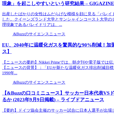
現象」を起こしやすいという研究結果 – GIGAZIN
出産したばかりの女性はムだらげな模様を顔に見る「パレイ
した。クイーンズランド大学とサンシャインコースト大学の
理現象であるパレイドリアは、...
&Buzzのサイエンスニュース
EU、2040年に温暖化ガスを驚異的な90%削減！加
ス】
【ニュースの要約】Nikkei Primeでは、朝夕刊や電子
【ニュースの背景】：「EUが新たな温暖化ガス排出削減目標
1990年...
&Buzzのサイエンスニュース
【&Buzzの口コミニュース】サッカー日本代表V
るか (2023年9月9日掲載) – ライブドアニュース
【要約】ドイツ協会主催のサッカー試合に日本人選手が出場