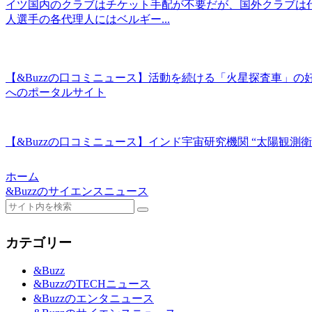
イツ国内のクラブはチケット手配が不要だが、国外クラブは
人選手の各代理人にはベルギー...
【&Buzzの口コミニュース】活動を続ける「火星探査車」の好奇
へのポータルサイト
【&Buzzの口コミニュース】インド宇宙研究機関 “太陽観測衛星 打
ホーム
&Buzzのサイエンスニュース
カテゴリー
&Buzz
&BuzzのTECHニュース
&Buzzのエンタニュース