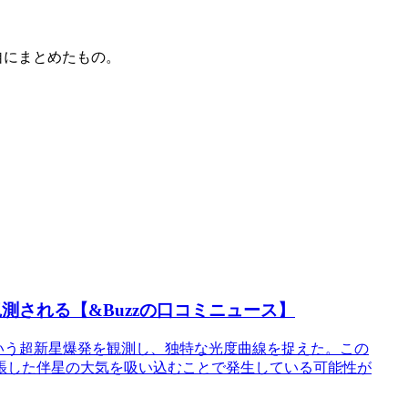
自にまとめたもの。
測される【&Buzzの口コミニュース】
i」という超新星爆発を観測し、独特な光度曲線を捉えた。この
張した伴星の大気を吸い込むことで発生している可能性が