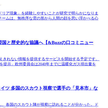
E
ドリア現象」を経験しやすいことが研究で明らかになりま
チームは、無秩序な雲の形から人間の顔を思い浮かべる心
盟国と歴史的な協議へ【&Buzzの口コミニュー
版では伝えきれない情報を提供するサービスを開始する予定です。
を提示」欧州委員会は2040年までに温暖化ガス排出量を
Sドイツ 多国のスカウト視察で選手の「見本市」な
し、各国のスカウト陣が視察に訪れることが分かった。ド