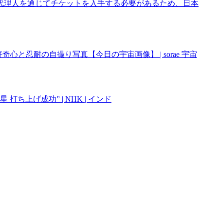
代理人を通じてチケットを入手する必要があるため、日本
心と忍耐の自撮り写真【今日の宇宙画像】 | sorae 宇宙
ち上げ成功” | NHK | インド