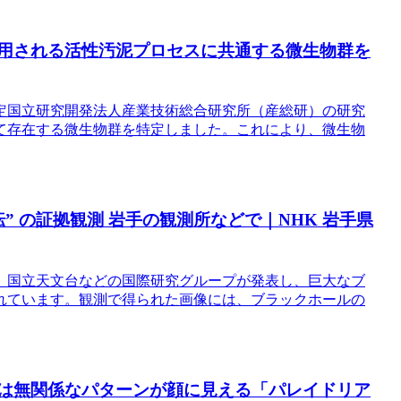
利用される活性汚泥プロセスに共通する微生物群を
定国立研究開発法人産業技術総合研究所（産総研）の研究
て存在する微生物群を特定しました。これにより、微生物
” の証拠観測 岩手の観測所などで｜NHK 岩手県
、国立天文台などの国際研究グループが発表し、巨大なブ
れています。観測で得られた画像には、ブラックホールの
性は無関係なパターンが顔に見える「パレイドリア