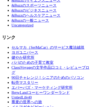
&Buzzのサイエンスニュース
&Buzzのスポーツニュース
&Buzzのビジネスニュース
&Buzzのヘルスケアニュース
&Buzzの一般ニュース
Uncategorized
リンク
セルマカ（SerMaCar）のサービス魔法絨毯
ヨガユニバース
健やか研究所
パパのための子育て教室
ClassiVoyageの文学作品口コミ・レビューブロ
グ
90日チャレンジ！シニアのためのパソコン
転売マスタリー
エバーバズ・マーケティング研究所
BrewLandコーヒーワンダーランド
UntiedLife40
蕎麦の世界への旅
メルマガナビゲーション