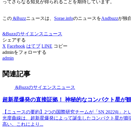
ってさらなる知見が得られることを期待しています。
この
&Buzz
ニュースは、
Sorae.info
のニュースを
Andbuzz
が独
&Buzzのサイエンスニュース
シェアする
X
Facebook
はてブ
LINE
コピー
adminをフォローする
admin
関連記事
&Buzzのサイエンスニュース
超新星爆発の直接証拠！ 神秘的なコンパクト星が観
【ニュースの要約】2つの国際研究チームが「SN 2022jl
光度曲線は、超新星爆発によって誕生したコンパクト星が膨
高い。これにより...