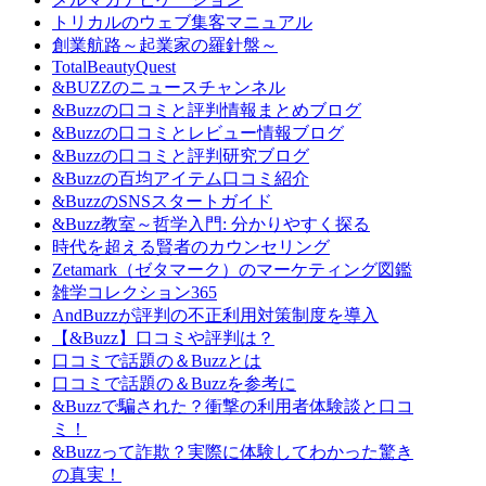
トリカルのウェブ集客マニュアル
創業航路～起業家の羅針盤～
TotalBeautyQuest
&BUZZのニュースチャンネル
&Buzzの口コミと評判情報まとめブログ
&Buzzの口コミとレビュー情報ブログ
&Buzzの口コミと評判研究ブログ
&Buzzの百均アイテム口コミ紹介
&BuzzのSNSスタートガイド
&Buzz教室～哲学入門: 分かりやすく探る
時代を超える賢者のカウンセリング
Zetamark（ゼタマーク）のマーケティング図鑑
雑学コレクション365
AndBuzzが評判の不正利用対策制度を導入
【&Buzz】口コミや評判は？
口コミで話題の＆Buzzとは
口コミで話題の＆Buzzを参考に
&Buzzで騙された？衝撃の利用者体験談と口コ
ミ！
&Buzzって詐欺？実際に体験してわかった驚き
の真実！