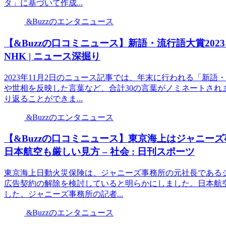
タ」に基づいて作成...
&Buzzのエンタニュース
【&Buzzの口コミニュース】新語・流行語大賞202
NHK | ニュース深掘り
2023年11月2日のニュース記事では、年末に行われる「新
や世相を反映した言葉など、合計30の言葉がノミネートされ
り返ることができま...
&Buzzのエンタニュース
【&Buzzの口コミニュース】東京海上はジャニ
日本航空も厳しい見方 – 社会 : 日刊スポーツ
東京海上日動火災保険は、ジャニーズ事務所の元社長である
広告契約の解除を検討していると明らかにしました。日本航
した。ジャニーズ事務所の記者...
&Buzzのエンタニュース