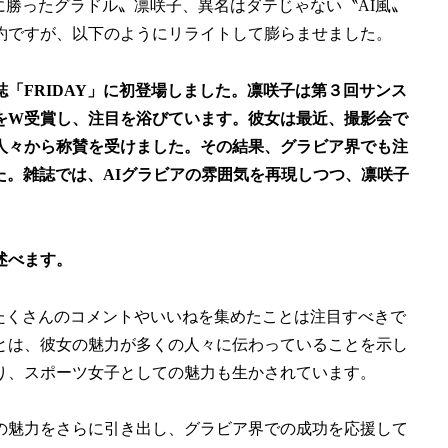
Iに勝ったグラドル〟凛咲子、異名はダテじゃない〝AI風〟
約ですが、以下のようにリライトして膨らませました。
「FRIDAY」に初登場しました。凛咲子は第３回サンス
ン賞をW受賞し、注目を浴びています。彼女は最近、撮影会で
の人々から称賛を受けました。その結果、グラビア界でも注
た。雑誌では、AIグラビアの雰囲気を再現しつつ、凛咲子
述べます。
にたくさんのコメントやいいねを集めたことは注目すべきで
とは、彼女の魅力が多くの人々に伝わっていることを示し
り、スポーツ女子としての魅力も生かされています。
の魅力をさらに引き出し、グラビア界での成功を応援して