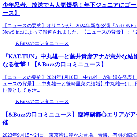
少年忍者、放送でも人気爆発！年下ジュニアにゴージ
ース】
【ニュースの要約】オリコンが、2024年新春公演『Act ON
NewS inc.によって報道されました。【ニュースの背景】：「20
&Buzzのエンタニュース
『KAT-TUN』中丸雄一と藤井貴彦アナが意外な結
なる衝撃！【&Buzzの口コミニュース】
【ニュースの要約】2024年1月16日、中丸雄一が結婚を発
ュースの背景】：中丸雄一と笹崎里菜の結婚】中丸雄一は、日
俳優としても活...
&Buzzのエンタニュース
【&Buzzの口コミニュース】臨海副都心エリアがアー
催
2023年9月15〜24日、東京湾に浮かぶ台場、青海、有明の臨海