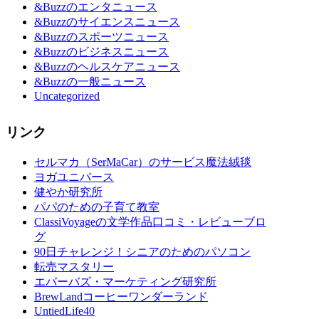
&Buzzのエンタニュース
&Buzzのサイエンスニュース
&Buzzのスポーツニュース
&Buzzのビジネスニュース
&Buzzのヘルスケアニュース
&Buzzの一般ニュース
Uncategorized
リンク
セルマカ（SerMaCar）のサービス魔法絨毯
ヨガユニバース
健やか研究所
パパのための子育て教室
ClassiVoyageの文学作品口コミ・レビューブロ
グ
90日チャレンジ！シニアのためのパソコン
転売マスタリー
エバーバズ・マーケティング研究所
BrewLandコーヒーワンダーランド
UntiedLife40