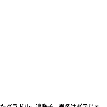
勝ったグラドル〟凛咲子、異名はダテじゃ