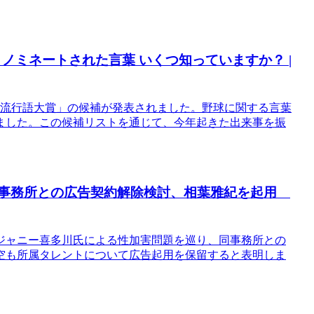
3 ノミネートされた言葉 いくつ知っていますか？ |
語・流行語大賞」の候補が発表されました。野球に関する言葉
ました。この候補リストを通じて、今年起きた出来事を振
ーズ事務所との広告契約解除検討、相葉雅紀を起用
ジャニー喜多川氏による性加害問題を巡り、同事務所との
空も所属タレントについて広告起用を保留すると表明しま