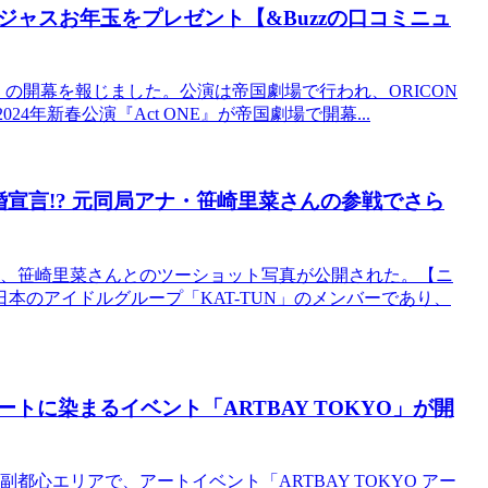
ャスお年玉をプレゼント【&Buzzの口コミニュ
E』の開幕を報じました。公演は帝国劇場で行われ、ORICON
24年新春公演『Act ONE』が帝国劇場で開幕...
婚宣言!? 元同局アナ・笹崎里菜さんの参戦でさら
表し、笹崎里菜さんとのツーショット写真が公開された。【ニ
本のアイドルグループ「KAT-TUN」のメンバーであり、
トに染まるイベント「ARTBAY TOKYO」が開
副都心エリアで、アートイベント「ARTBAY TOKYO アー