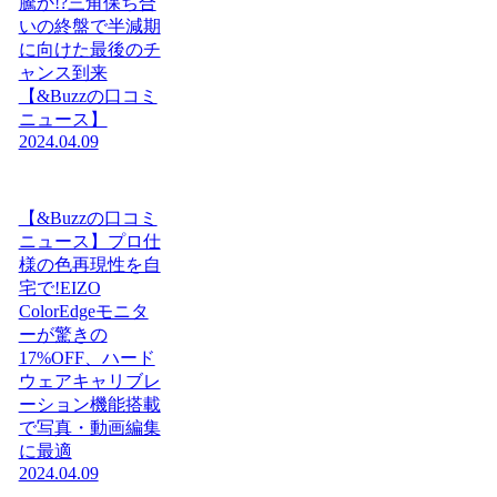
騰か!?三角保ち合
いの終盤で半減期
に向けた最後のチ
ャンス到来
【&Buzzの口コミ
ニュース】
2024.04.09
【&Buzzの口コミ
ニュース】プロ仕
様の色再現性を自
宅で!EIZO
ColorEdgeモニタ
ーが驚きの
17%OFF、ハード
ウェアキャリブレ
ーション機能搭載
で写真・動画編集
に最適
2024.04.09