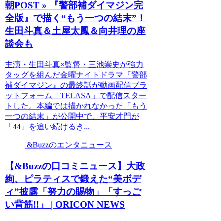
朝POST » 『警部補ダイマジン完
全版』で描く“もう一つの結末”！
生田斗真＆土屋太鳳＆向井理の座
談会も
主演・生田斗真×監督・三池崇史が強力
タッグを組んだ金曜ナイトドラマ『警部
補ダイマジン』の最終話が動画配信プラ
ットフォーム「TELASA」で配信スター
トした。本編では描かれなかった「もう
一つの結末」が公開中で、平安才門が
「44」を追い続けるき...
&Buzzのエンタニュース
【&Buzzの口コミニュース】大政
絢、ピラティスで鍛えた“美ボデ
ィ”披露「努力の賜物」「すっご
い背筋!!」 | ORICON NEWS