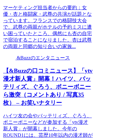
マーケティング担当者からの要約：女
優・杏と格闘家・武尊の共演が話題とな
っています。フランスでの格闘技大会
で、武尊の両親がホテルの予約ミスに遭
い困っていたところ、偶然にも杏の自宅
で宿泊することになりました。杏は武尊
の両親と同郷の知り合いの家族...
&Buzzのエンタニュース
【&Buzzの口コミニュース】「ytv
漫才新人賞」開幕！ハイツ、バッ
テリィズ、ぐろう、ボニーボニー
ら激突（コメントあり / 写真35
枚） – お笑いナタリー
ハイツ友の会やバッテリィズ、ぐろう、
ボニーボニーなどが参加する「ytv漫才
新人賞」が開幕しました。今年の
ROUND1には、芸歴10年以内の漫才師が