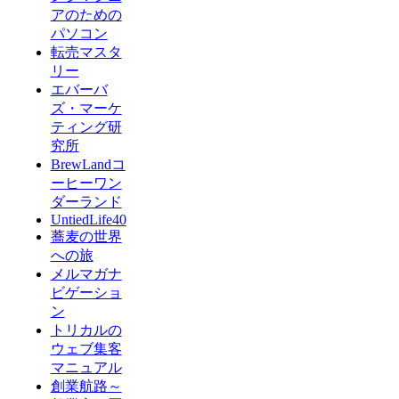
アのための
パソコン
転売マスタ
リー
エバーバ
ズ・マーケ
ティング研
究所
BrewLandコ
ーヒーワン
ダーランド
UntiedLife40
蕎麦の世界
への旅
メルマガナ
ビゲーショ
ン
トリカルの
ウェブ集客
マニュアル
創業航路～