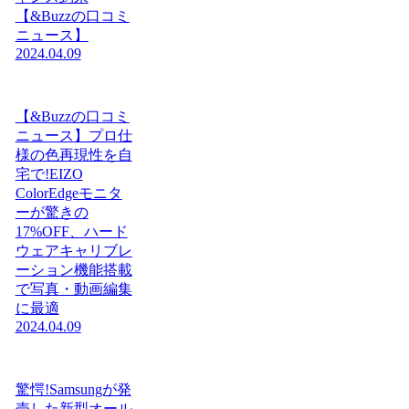
【&Buzzの口コミ
ニュース】
2024.04.09
【&Buzzの口コミ
ニュース】プロ仕
様の色再現性を自
宅で!EIZO
ColorEdgeモニタ
ーが驚きの
17%OFF、ハード
ウェアキャリブレ
ーション機能搭載
で写真・動画編集
に最適
2024.04.09
驚愕!Samsungが発
売した新型オール