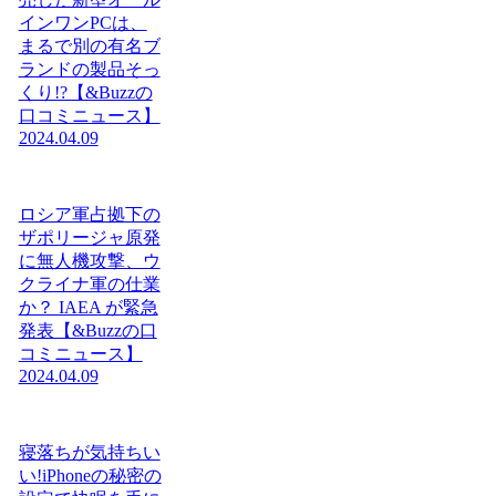
インワンPCは、
まるで別の有名ブ
ランドの製品そっ
くり!?【&Buzzの
口コミニュース】
2024.04.09
ロシア軍占拠下の
ザポリージャ原発
に無人機攻撃、ウ
クライナ軍の仕業
か？ IAEA が緊急
発表【&Buzzの口
コミニュース】
2024.04.09
寝落ちが気持ちい
い!iPhoneの秘密の