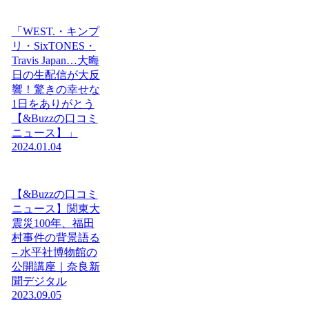
「WEST.・キンプ
リ・SixTONES・
Travis Japan…大晦
日の生配信が大反
響！驚きの幸せな
1日をありがとう
【&Buzzの口コミ
ニュース】」
2024.01.04
【&Buzzの口コミ
ニュース】関東大
震災100年、福田
村事件の背景語る
– 水平社博物館の
公開講座｜奈良新
聞デジタル
2023.09.05