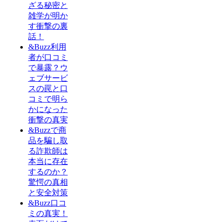
ざる秘密と
雑学が明か
す衝撃の裏
話！
&Buzz利用
者が口コミ
で暴露？ウ
ェブサービ
スの罠と口
コミで明ら
かになった
衝撃の真実
&Buzzで商
品を騙し取
る詐欺師は
本当に存在
するのか？
驚愕の真相
と安全対策
&Buzz口コ
ミの真実！