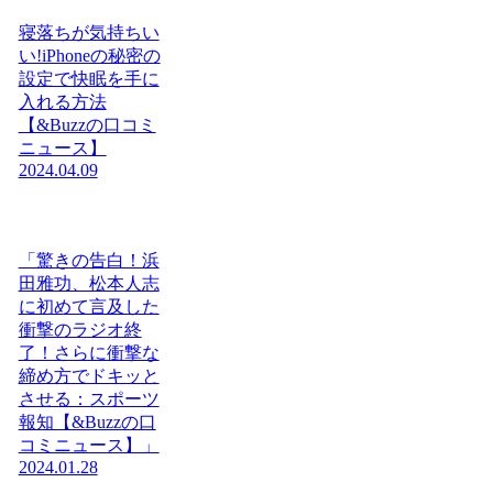
寝落ちが気持ちい
い!iPhoneの秘密の
設定で快眠を手に
入れる方法
【&Buzzの口コミ
ニュース】
2024.04.09
「驚きの告白！浜
田雅功、松本人志
に初めて言及した
衝撃のラジオ終
了！さらに衝撃な
締め方でドキッと
させる：スポーツ
報知【&Buzzの口
コミニュース】」
2024.01.28