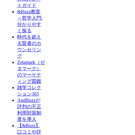
トガイド
&Buzz教室
～哲学入門:
分かりやす
く探る
時代を超え
る賢者のカ
ウンセリン
グ
Zetamark（ゼ
タマーク）
のマーケテ
ィング図鑑
雑学コレク
ション365
AndBuzzが
評判の不正
利用対策制
度を導入
【&Buzz】
口コミや評