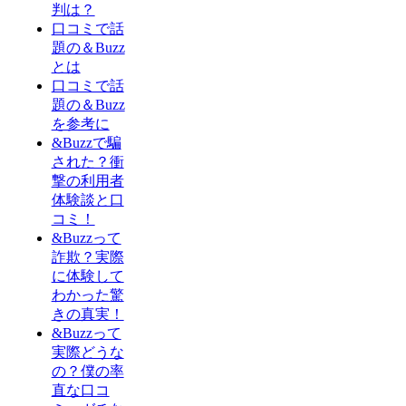
判は？
口コミで話
題の＆Buzz
とは
口コミで話
題の＆Buzz
を参考に
&Buzzで騙
された？衝
撃の利用者
体験談と口
コミ！
&Buzzって
詐欺？実際
に体験して
わかった驚
きの真実！
&Buzzって
実際どうな
の？僕の率
直な口コ