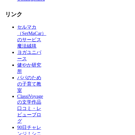
リンク
セルマカ
（SerMaCar）
のサービス
魔法絨毯
ヨガユニバ
ース
健やか研究
所
パパのため
の子育て教
室
ClassiVoyage
の文学作品
口コミ・レ
ビューブロ
グ
90日チャレ
ンジ！シニ