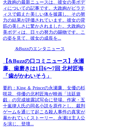
大政絢の最新ニュースは、彼女の美ボデ
ィについての記事です。大政絢がピラテ
ィスで鍛えた美しい体を披露し、その努
力の結果が評価されています。彼女の背
筋の美しさに驚かされました。大政絢の
美ボディは、日々の努力の賜物です。こ
の姿を見て、彼女の成長を...
&Buzzのエンタニュース
【&Buzzの口コミニュース】永瀬
廉、歯磨きは1日6〜7回 北村匠海
「歯がかわいそう」
要約：King ＆ Princeの永瀬廉、女優の杉
咲花、俳優の北村匠海が映画「法廷遊
戯」の完成披露試写会に登場。作家・五
十嵐律人氏の同名小説を原作とし、裁判
ゲームを通じて起こる殺人事件の真実が
暴かれていくストーリー。永瀬は主人公
を演じ、登壇...