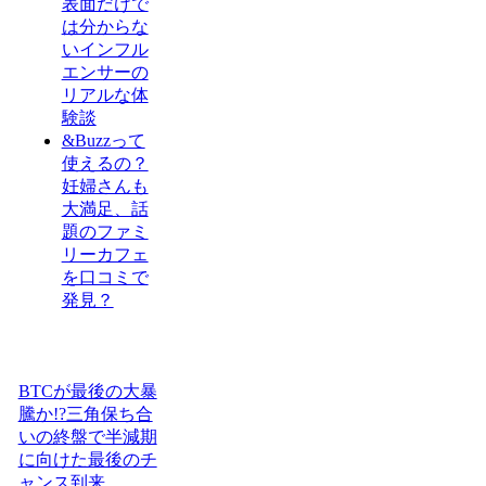
表面だけで
は分からな
いインフル
エンサーの
リアルな体
験談
&Buzzって
使えるの？
妊婦さんも
大満足、話
題のファミ
リーカフェ
を口コミで
発見？
BTCが最後の大暴
騰か!?三角保ち合
いの終盤で半減期
に向けた最後のチ
ャンス到来