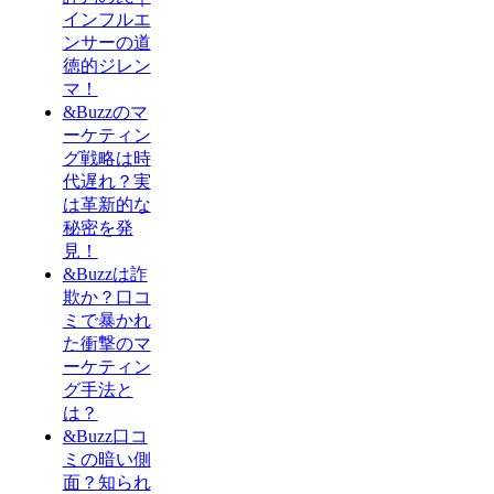
インフルエ
ンサーの道
徳的ジレン
マ！
&Buzzのマ
ーケティン
グ戦略は時
代遅れ？実
は革新的な
秘密を発
見！
&Buzzは詐
欺か？口コ
ミで暴かれ
た衝撃のマ
ーケティン
グ手法と
は？
&Buzz口コ
ミの暗い側
面？知られ