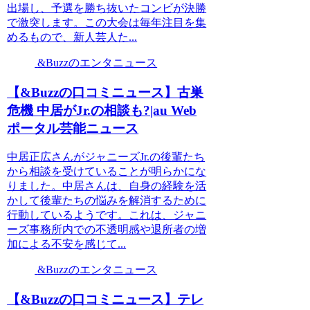
出場し、予選を勝ち抜いたコンビが決勝
で激突します。この大会は毎年注目を集
めるもので、新人芸人た...
&Buzzのエンタニュース
【&Buzzの口コミニュース】古巣
危機 中居がJr.の相談も?|au Web
ポータル芸能ニュース
中居正広さんがジャニーズJr.の後輩たち
から相談を受けていることが明らかにな
りました。中居さんは、自身の経験を活
かして後輩たちの悩みを解消するために
行動しているようです。これは、ジャニ
ーズ事務所内での不透明感や退所者の増
加による不安を感じて...
&Buzzのエンタニュース
【&Buzzの口コミニュース】テレ