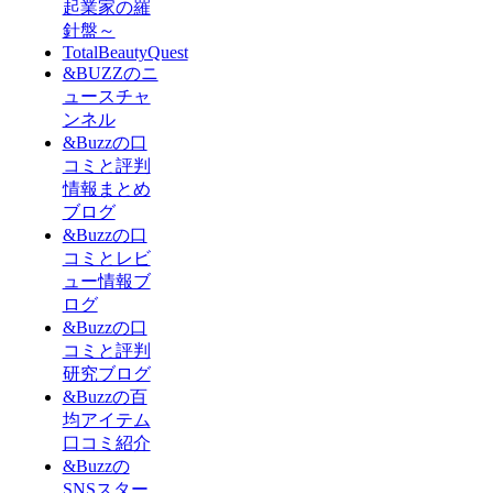
起業家の羅
針盤～
TotalBeautyQuest
&BUZZのニ
ュースチャ
ンネル
&Buzzの口
コミと評判
情報まとめ
ブログ
&Buzzの口
コミとレビ
ュー情報ブ
ログ
&Buzzの口
コミと評判
研究ブログ
&Buzzの百
均アイテム
口コミ紹介
&Buzzの
SNSスター