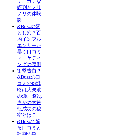
ミ、ガチな
評判とノリ
ノリの体験
談
&Buzzの落
とし穴？百
均インフル
エンサーが
暴く口コミ
マーケティ
ングの裏側
衝撃告白？
&Buzzの口
コミSNS戦
略は大失敗
の瀬戸際?ま
さかの大逆
転成功の秘
密とは？
&Buzzで陥
る口コミと
評判の罠｜