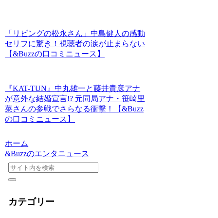
「リビングの松永さん」中島健人の感動
セリフに驚き！視聴者の涙が止まらない
【&Buzzの口コミニュース】
『KAT-TUN』中丸雄一と藤井貴彦アナ
が意外な結婚宣言!? 元同局アナ・笹崎里
菜さんの参戦でさらなる衝撃！【&Buzz
の口コミニュース】
ホーム
&Buzzのエンタニュース
カテゴリー