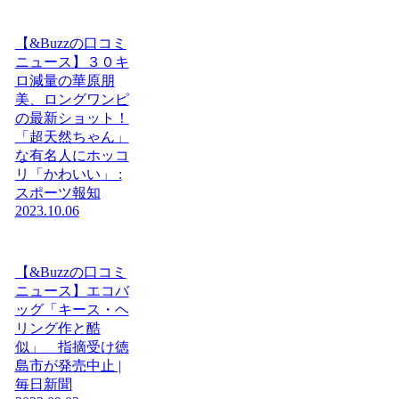
【&Buzzの口コミ
ニュース】３０キ
ロ減量の華原朋
美、ロングワンピ
の最新ショット！
「超天然ちゃん」
な有名人にホッコ
リ「かわいい」 :
スポーツ報知
2023.10.06
【&Buzzの口コミ
ニュース】エコバ
ッグ「キース・ヘ
リング作と酷
似」 指摘受け徳
島市が発売中止 |
毎日新聞