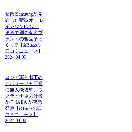
驚愕!Samsungが発
売した新型オール
インワンPCは、
まるで別の有名ブ
ランドの製品そっ
くり!?【&Buzzの
口コミニュース】
2024.04.09
ロシア軍占拠下の
ザポリージャ原発
に無人機攻撃、ウ
クライナ軍の仕業
か？ IAEA が緊急
発表【&Buzzの口
コミニュース】
2024.04.09