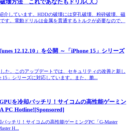
HDD破壊方法 これであなたもドリル◯◯
紹介しています。HDDの破壊には穿孔破壊、粉砕破壊、磁
法です。電動ドリルは金属を貫通するトルクが必要なので、
es 12.12.10」を公開 ～「iPhone 15」シリーズ
10」を公開しました。このアップデートでは、セキュリティの改善と新し
 15」シリーズに対応しています。また、脆...
もGPUを冷却バッチリ！サイコムの高性能ゲーミン
PC Hotline![Sponsored]
バッチリ！サイコムの高性能ゲーミングPC「G-Master
ter H...