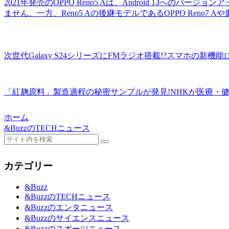
2021年発売のOPPO Reno5 Aは、Android 13への
ません。一方、Reno5 Aの後継モデルであるOPPO Reno7 Aや廉
次世代Galaxy S24シリーズにFMラジオ搭載!?スマホの新機
「紅麹原料」製造過程の秘密サンプルが発見!NHKが医療・健
ホーム
&BuzzのTECHニュース
カテゴリー
&Buzz
&BuzzのTECHニュース
&Buzzのエンタニュース
&Buzzのサイエンスニュース
&Buzzのスポーツニュース