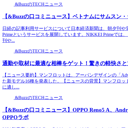
&BuzzのTECHニュース
【&Buzzの口コミニュース】ベトナムにサムスン・
日経の記事利用サービスについて日本経済新聞は、朝夕刊や電
Primeというサービスを展開しています。NIKKEI Pri
刊や...
&BuzzのTECHニュース
通勤や取材に最適な相棒をゲット！驚きの軽快さと丈
【ニュース要約】マンフロットは、アーバンデザインの「Adv
た新モデル16種を発表した。【ニュースの背景】マンフロットが
に適し...
&BuzzのTECHニュース
【&Buzzの口コミニュース】OPPO Reno5 A、An
OPPOラボ