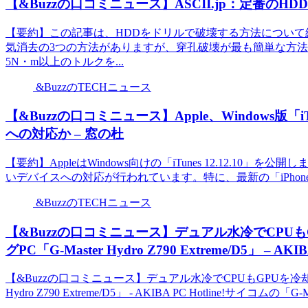
【&Buzzの口コミニュース】ASCII.jp：定番の
【要約】この記事は、HDDをドリルで破壊する方法について
気消去の3つの方法がありますが、穿孔破壊が最も簡単な方
5N・m以上のトルクを...
&BuzzのTECHニュース
【&Buzzの口コミニュース】Apple、Windows版「iTun
への対応か – 窓の杜
【要約】AppleはWindows向けの「iTunes 12.12.
いデバイスへの対応が行われています。特に、最新の「iPhone
&BuzzのTECHニュース
【&Buzzの口コミニュース】デュアル水冷でCPU
グPC「G-Master Hydro Z790 Extreme/D5」 – AKIBA 
【&Buzzの口コミニュース】デュアル水冷でCPUもGPUを冷却
Hydro Z790 Extreme/D5」 - AKIBA PC Hotline!サイコムの「G-Mas