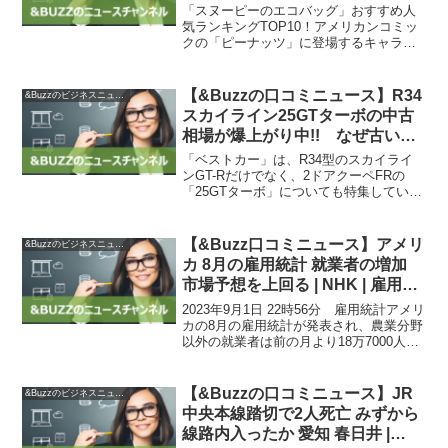
ングTOP10！ 1位はシフレの折
「スヌーピーのエコバッグ」おすすめ人
りたたみエコバッグ（1/3） | バッ
気ランキングTOP10！アメリカンコミッ
クの「ピーナッツ」に登場するキャラク
グ ねとらぼ調査隊
ター、「スヌーピー」。そのスヌーピー
が描かれたエコバッグは人気のアイテム
で、種類も豊富です。この記事では、
【&Buzzの口コミニュース】R34
&Buzzのビジネスニュース
「スヌーピーのエコバッ...
スカイライン25GTターボの中古
相場が爆上がり中!! なぜ古いク
ルマの価格は上がり続けるのか？
「ベストカー」は、R34型のスカイライ
– 自動車情報誌「ベストカー」
ンGT-Rだけでなく、2ドアクーペFRの
「25GTターボ」についても特集していま
す。スカイラインGT-Rが1000万円以上と
高額なのに対し、25GTターボはまだ手の
届く価格帯で購入できることから、人気
【&Buzz口コミニュース】アメリ
&Buzzのビジネスニュース
が...
カ 8月の雇用統計 就業者の増加
市場予想を上回る | NHK | 雇用統
計
2023年9月1日 22時56分 雇用統計アメリ
カの8月の雇用統計が発表され、農業分野
以外の就業者は前の月より18万7000人増
加し、市場予想を上回りました。一方、
失業率は上昇していて、中央銀行にあた
るFRB＝連邦準備制度理事会の政策判断
【&Buzzの口コミニュース】JR
&Buzzのビジネスニュース
へ...
中央本線踏切で2人死亡 みずから
線路内入ったか 愛知 春日井 |