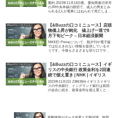
NHK | 鉄道
要約:2023年11月14日夜、愛知県春日井市
のJR中央本線の踏切で、成人の男女とみ
られる2人が電車にはねられて死亡しまし
た。警察によると、2人は線路内に入った
とみられ、身元の確認と詳しい状況の調
査が行われています。事故現場は遮断機
【&Buzzの口コミニュース】店頭
&Buzzのビジネスニュース
のある踏...
物価上昇が鈍化 値上げ一巡で8
月下旬ピーク – 日本経済新聞
NIKKEI Primeについて、朝夕刊や電子版
では伝えきれない情報を提供しているそ
うです。今後もさまざまな切り口でサー
ビスを展開する予定です。日経の記事利
用サービスでは、企業での記事共有や会
議資料への転載・複製、注文印刷などが
【&Buzzの口コミニュース】イギ
&Buzzのビジネスニュース
可能です。最...
リスの中央銀行 政策金利を2回連
続で据え置き | NHK | イギリス
2023年11月2日 23時39分イギリスイギリ
スの中央銀行、イングランド銀行は前回
の会合に続き、政策金利を据え置くと発
表しました。金融引き締めの経済への影
響を見極めるため、利上げを見送った形
です。イングランド銀行は2日、前日まで
開いた会合...
英郵便局がデータ改変と欠陥認識、幹部