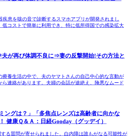
吸器疾患を咳の音で診断するスマホアプリが開発されまし
、低コストで簡単に利用でき、特に低所得国での感染拡大
己中夫が再び体調不良に⇒妻の反撃開始!その方法と
家の療養生活の中で、夫のヤマトさんの自己中心的な言動が
から連絡があります。夫婦の会話が途絶え、険悪なムード
イミングは？」「多焦点レンズは高齢者に向かな
健康Ｑ＆Ａ：日経Gooday（グッデイ）
に関する質問が寄せられました。白内障は誰もがなる可能性が