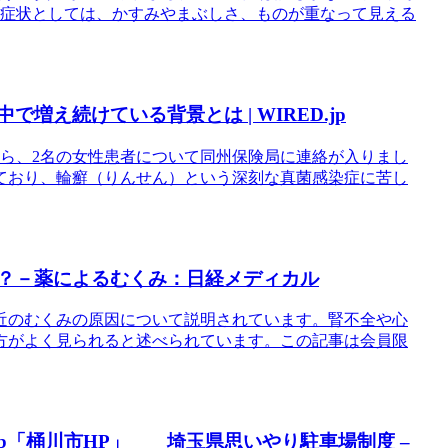
自覚症状としては、かすみやまぶしさ、ものが重なって見える
増え続けている背景とは | WIRED.jp
から、2名の女性患者について同州保険局に連絡が入りまし
しており、輪癬（りんせん）という深刻な真菌感染症に苦し
か？－薬によるむくみ：日経メディカル
近のむくみの原因について説明されています。腎不全や心
方がよく見られると述べられています。この記事は会員限
しb「桶川市HP」 埼玉県思いやり駐車場制度 –