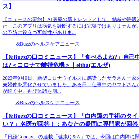
ス】
【ニュースの要約】AI医療の新トレンドとして、結核や呼
た。このアプリは病気を診断するには完璧ではありませんが
の予防に役立つ可能性がありま...
&Buzzのヘルスケアニュース
【&Buzzの口コミニュース】「食べるよね?」自
は?＜コロナで離婚危機＞｜eltha(エルザ)
2023年9月9日、新型コロナウイルスに感染したサラさん一
夫婦仲を悪化させていました。ある日、仕事中のヤマトさん
が続く中、再び体調を崩...
&Buzzのヘルスケアニュース
【&Buzzの口コミニュース】「白内障の手術のタ
い？」名医が回答！：あなたの疑問に専門家が回答！ 
「日経Gooday」の連載「健康Q＆A」では、今回は白内障