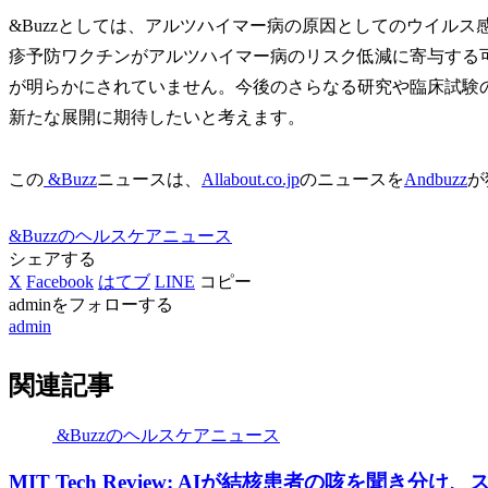
&Buzzとしては、アルツハイマー病の原因としてのウイル
疹予防ワクチンがアルツハイマー病のリスク低減に寄与する
が明らかにされていません。今後のさらなる研究や臨床試験
新たな展開に期待したいと考えます。
この
&Buzz
ニュースは、
Allabout.co.jp
のニュースを
Andbuzz
が
&Buzzのヘルスケアニュース
シェアする
X
Facebook
はてブ
LINE
コピー
adminをフォローする
admin
関連記事
&Buzzのヘルスケアニュース
MIT Tech Review: AIが結核患者の咳を聞き