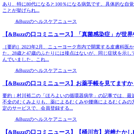
あり、特に80代になると100％になる病気です。具体的な
ことが挙げられ...
&Buzzのヘルスケアニュース
【&Buzzの口コミニュース】「真菌感染症」が世界中で
［要約］2023年2月、ニューヨーク市内で開業する皮膚科医
た。28歳と47歳のふたりには接点はないが、同じ症状を示
んでいました。これ...
&Buzzのヘルスケアニュース
【&Buzzの口コミニュース】お薬手帳を見てます
要約：村川裕二の「ほろよいの循環器病学」の記事では、最
不全のむくみよりも、薬によるむくみや腰痛によるむくみの
定のサービスで、会員登録する...
&Buzzのヘルスケアニュース
【&Buzzの口コミニュース】【桶川市】岩﨑たか