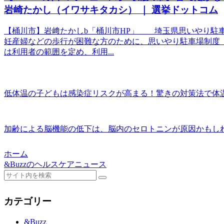
岩崎たかし（イワサキタカシ） ｜ 選挙ドットコム
【桶川市】岩﨑たかしb「桶川市HP」 埼玉県思いやり駐
妊産婦などの歩行が困難な方のために、思いやり駐車場制度
は利用者の範囲を定め、利用...
低体温の子どもは感染症リスクが高まる！驚きの対策法で体温
加齢による脳機能の低下は、脳内のセロトニンが原因かもしれ
ホーム
&Buzzのヘルスケアニュース
カテゴリー
&Buzz