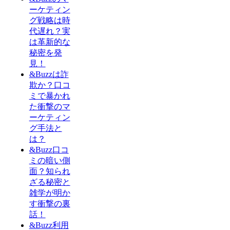
ーケティン
グ戦略は時
代遅れ？実
は革新的な
秘密を発
見！
&Buzzは詐
欺か？口コ
ミで暴かれ
た衝撃のマ
ーケティン
グ手法と
は？
&Buzz口コ
ミの暗い側
面？知られ
ざる秘密と
雑学が明か
す衝撃の裏
話！
&Buzz利用