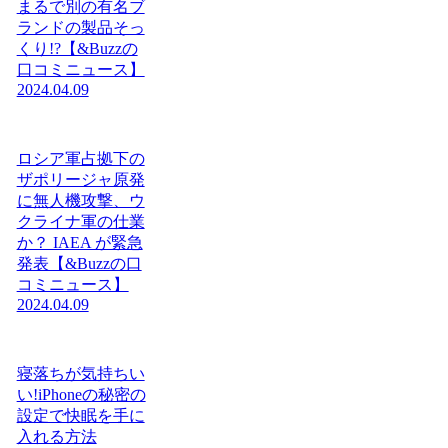
まるで別の有名ブ
ランドの製品そっ
くり!?【&Buzzの
口コミニュース】
2024.04.09
ロシア軍占拠下の
ザポリージャ原発
に無人機攻撃、ウ
クライナ軍の仕業
か？ IAEA が緊急
発表【&Buzzの口
コミニュース】
2024.04.09
寝落ちが気持ちい
い!iPhoneの秘密の
設定で快眠を手に
入れる方法