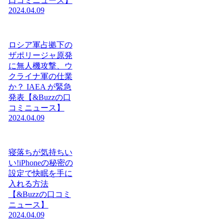
口コミニュース】
2024.04.09
ロシア軍占拠下の
ザポリージャ原発
に無人機攻撃、ウ
クライナ軍の仕業
か？ IAEA が緊急
発表【&Buzzの口
コミニュース】
2024.04.09
寝落ちが気持ちい
い!iPhoneの秘密の
設定で快眠を手に
入れる方法
【&Buzzの口コミ
ニュース】
2024.04.09