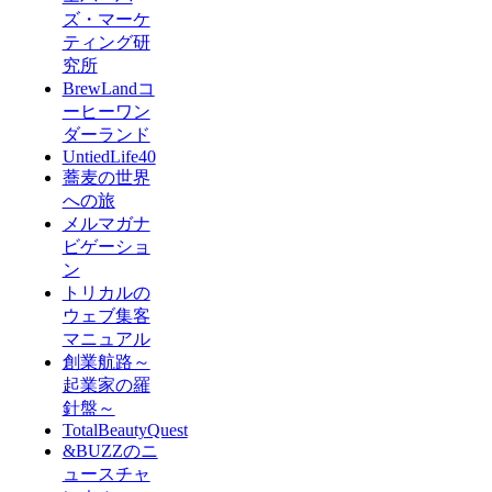
ズ・マーケ
ティング研
究所
BrewLandコ
ーヒーワン
ダーランド
UntiedLife40
蕎麦の世界
への旅
メルマガナ
ビゲーショ
ン
トリカルの
ウェブ集客
マニュアル
創業航路～
起業家の羅
針盤～
TotalBeautyQuest
&BUZZのニ
ュースチャ