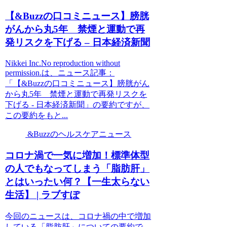
【&Buzzの口コミニュース】膀胱
がんから丸5年 禁煙と運動で再
発リスクを下げる – 日本経済新聞
Nikkei Inc.No reproduction without
permission.は、ニュース記事：
「【&Buzzの口コミニュース】膀胱がん
から丸5年 禁煙と運動で再発リスクを
下げる - 日本経済新聞」の要約ですが、
この要約をもと...
&Buzzのヘルスケアニュース
コロナ渦で一気に増加！標準体型
の人でもなってしまう「脂肪肝」
とはいったい何？【一生太らない
生活】 | ラブすぽ
今回のニュースは、コロナ禍の中で増加
している「脂肪肝」についての要約で