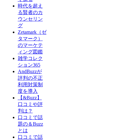
時代を超え
る賢者のカ
ウンセリン
グ
Zetamark（ゼ
タマーク）
のマーケテ
ィング図鑑
雑学コレク
ション365
AndBuzzが
評判の不正
利用対策制
度を導入
【&Buzz】
口コミや評
判は？
口コミで話
題の＆Buzz
とは
口コミで話