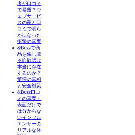
者が口コミ
で暴露？ウ
ェブサービ
スの罠と口
コミで明ら
かになった
衝撃の真実
&Buzzで商
品を騙し取
る詐欺師は
本当に存在
するのか？
驚愕の真相
と安全対策
&Buzz口コ
ミの真実！
表面だけで
は分からな
いインフル
エンサーの
リアルな体