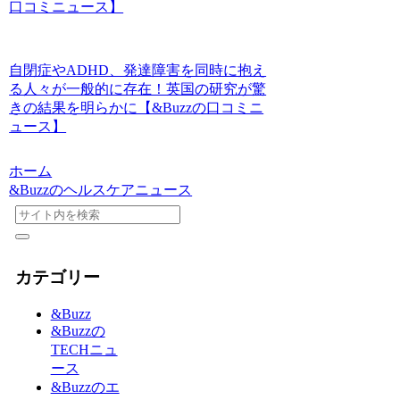
口コミニュース】
自閉症やADHD、発達障害を同時に抱え
る人々が一般的に存在！英国の研究が驚
きの結果を明らかに【&Buzzの口コミニ
ュース】
ホーム
&Buzzのヘルスケアニュース
カテゴリー
&Buzz
&Buzzの
TECHニュ
ース
&Buzzのエ