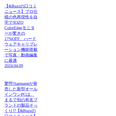
【&Buzzの口コミ
ニュース】プロ仕
様の色再現性を自
宅で!EIZO
ColorEdgeモニタ
ーが驚きの
17%OFF、ハード
ウェアキャリブレ
ーション機能搭載
で写真・動画編集
に最適
2024.04.09
驚愕!Samsungが発
売した新型オール
インワンPCは、
まるで別の有名ブ
ランドの製品そっ
くり!?【&Buzzの