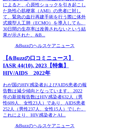
によると、心原性ショックを引き起こし
た急性心筋梗塞（AMI）の患者に対し
て、緊急の血行再建手術を行う際に体外
式膜型人工肺（ECMO）を導入しても、
30日間の生存率は改善されないという結
果が示された。&B...
&Buzzのヘルスケアニュース
【&Buzzの口コミニュース】
IASR 44(10), 2023【特集】
HIV/AIDS 2022年
わが国のHIV感染者およびAIDS患者の報
告数は減少傾向となっています。 2022
年の新規報告数はHIV感染者632人（男
性609人、女性23人）であり、AIDS患者
252人（男性237人、女性15人）でした。
これにより、HIV感染者とAI...
&Buzzのヘルスケアニュース