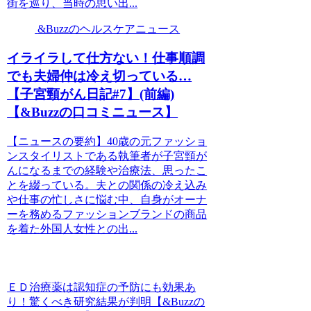
街を巡り、当時の思い出...
&Buzzのヘルスケアニュース
イライラして仕方ない！仕事順調
でも夫婦仲は冷え切っている…
【子宮頸がん日記#7】(前編)
【&Buzzの口コミニュース】
【ニュースの要約】40歳の元ファッショ
ンスタイリストである執筆者が子宮頸が
んになるまでの経験や治療法、思ったこ
とを綴っている。夫との関係の冷え込み
や仕事の忙しさに悩む中、自身がオーナ
ーを務めるファッションブランドの商品
を着た外国人女性との出...
ＥＤ治療薬は認知症の予防にも効果あ
り！驚くべき研究結果が判明【&Buzzの