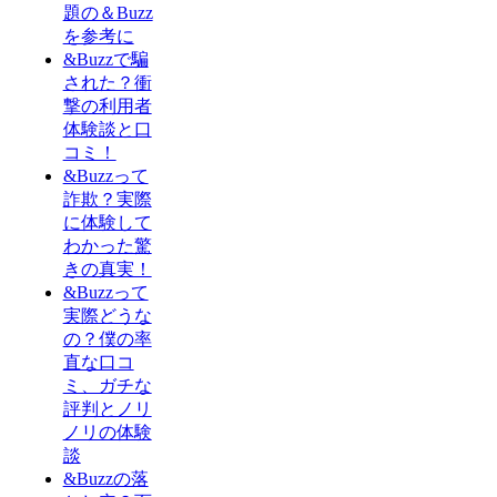
題の＆Buzz
を参考に
&Buzzで騙
された？衝
撃の利用者
体験談と口
コミ！
&Buzzって
詐欺？実際
に体験して
わかった驚
きの真実！
&Buzzって
実際どうな
の？僕の率
直な口コ
ミ、ガチな
評判とノリ
ノリの体験
談
&Buzzの落