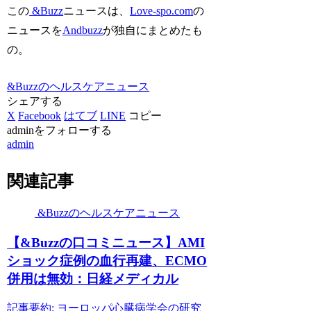
この
&Buzz
ニュースは、
Love-spo.com
の
ニュースを
Andbuzz
が独自にまとめたも
の。
&Buzzのヘルスケアニュース
シェアする
X
Facebook
はてブ
LINE
コピー
adminをフォローする
admin
関連記事
&Buzzのヘルスケアニュース
【&Buzzの口コミニュース】AMI
ショック症例の血行再建、ECMO
併用は無効：日経メディカル
記事要約: ヨーロッパ心臓病学会の研究