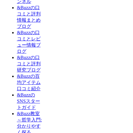
ンネル
&Buzzの口
コミと評判
情報まとめ
ブログ
&Buzzの口
コミとレビ
ュー情報ブ
ログ
&Buzzの口
コミと評判
研究ブログ
&Buzzの百
均アイテム
口コミ紹介
&Buzzの
SNSスター
トガイド
&Buzz教室
～哲学入門:
分かりやす
く探る