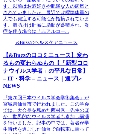
す。以前はお酒好きや肥満な人の病気と
されていましたが、最近では標準体重の
人でも発症する可能性が指摘されていま
す。脂肪肝は肝臓に脂肪が蓄積され、炎
症を伴う場合は「非アルコー...
&Buzzのヘルスケアニュース
【&Buzzの口コミニュース】変わ
るもの変わらぬもの【「新型コロ
ナウイルス学者」の平凡な日常】
– IT・科学 – ニュース｜週プレ
NEWS
『第70回日本ウイルス学会学術集会』が
宮城県仙台市で行われました。この学会
では、大会長を務めた西村秀一先生のほ
か、世界的なウイルス学者も参加し講演
を行いました。記事の中では、著者が学
生時代を過ごした仙台で自転車に乗って