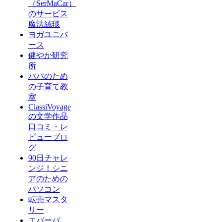
（SerMaCar）
のサービス
魔法絨毯
ヨガユニバ
ース
健やか研究
所
パパのため
の子育て教
室
ClassiVoyage
の文学作品
口コミ・レ
ビューブロ
グ
90日チャレ
ンジ！シニ
アのための
パソコン
転売マスタ
リー
エバーバ