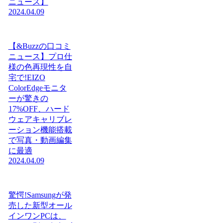
ニュース】
2024.04.09
【&Buzzの口コミ
ニュース】プロ仕
様の色再現性を自
宅で!EIZO
ColorEdgeモニタ
ーが驚きの
17%OFF、ハード
ウェアキャリブレ
ーション機能搭載
で写真・動画編集
に最適
2024.04.09
驚愕!Samsungが発
売した新型オール
インワンPCは、