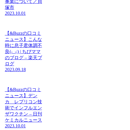
事業について／貝
塚市
2023.10.01
【&Buzzの口コミ
ニュース】こんな
時に息子君体調不
良(-_-;) | ちびママ
のブログ – 楽天ブ
ログ
2023.09.18
【&Buzzの口コミ
ニュース】デン
カ レプリコン技
術でインフルエン
ザワクチン – 日刊
ケミカルニュース
2023.10.01