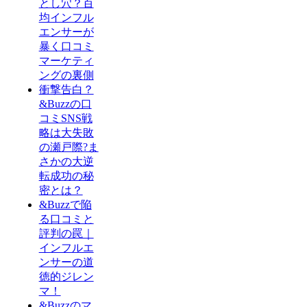
とし穴？百
均インフル
エンサーが
暴く口コミ
マーケティ
ングの裏側
衝撃告白？
&Buzzの口
コミSNS戦
略は大失敗
の瀬戸際?ま
さかの大逆
転成功の秘
密とは？
&Buzzで陥
る口コミと
評判の罠｜
インフルエ
ンサーの道
徳的ジレン
マ！
&Buzzのマ