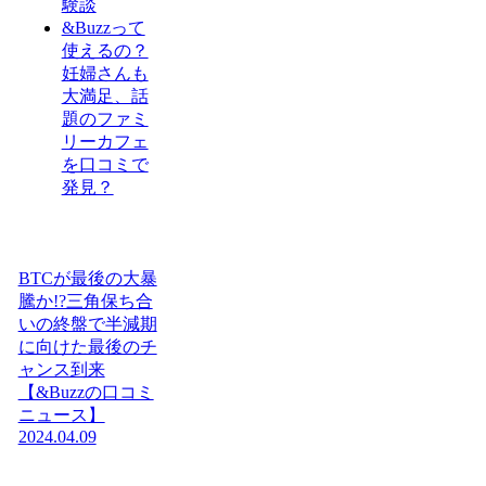
験談
&Buzzって
使えるの？
妊婦さんも
大満足、話
題のファミ
リーカフェ
を口コミで
発見？
BTCが最後の大暴
騰か!?三角保ち合
いの終盤で半減期
に向けた最後のチ
ャンス到来
【&Buzzの口コミ
ニュース】
2024.04.09