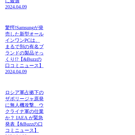
に最適
2024.04.09
驚愕!Samsungが発
売した新型オール
インワンPCは、
まるで別の有名ブ
ランドの製品そっ
くり!?【&Buzzの
口コミニュース】
2024.04.09
ロシア軍占拠下の
ザポリージャ原発
に無人機攻撃、ウ
クライナ軍の仕業
か？ IAEA が緊急
発表【&Buzzの口
コミニュース】