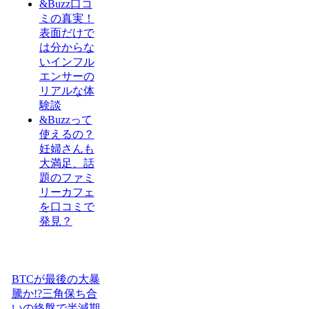
&Buzz口コ
ミの真実！
表面だけで
は分からな
いインフル
エンサーの
リアルな体
験談
&Buzzって
使えるの？
妊婦さんも
大満足、話
題のファミ
リーカフェ
を口コミで
発見？
BTCが最後の大暴
騰か!?三角保ち合
いの終盤で半減期