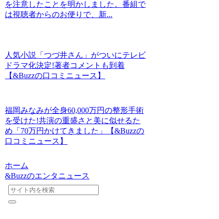
を注意したことを明かしました。番組で
は視聴者からのお便りで、新...
人気小説「つづ井さん」がついにテレビ
ドラマ化決定!著者コメントも到着
【&Buzzの口コミニュース】
福岡みなみが全身60,000万円の整形手術
を受けた!共演の重盛さと美に似せるた
め「70万円かけてきました」【&Buzzの
口コミニュース】
ホーム
&Buzzのエンタニュース