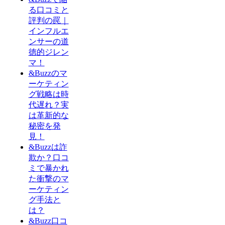
る口コミと
評判の罠｜
インフルエ
ンサーの道
徳的ジレン
マ！
&Buzzのマ
ーケティン
グ戦略は時
代遅れ？実
は革新的な
秘密を発
見！
&Buzzは詐
欺か？口コ
ミで暴かれ
た衝撃のマ
ーケティン
グ手法と
は？
&Buzz口コ