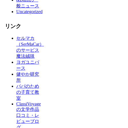
般ニュース
Uncategorized
リンク
セルマカ
（SerMaCar）
のサービス
魔法絨毯
ヨガユニバ
ース
健やか研究
所
パパのため
の子育て教
室
ClassiVoyage
の文学作品
口コミ・レ
ビューブロ
グ