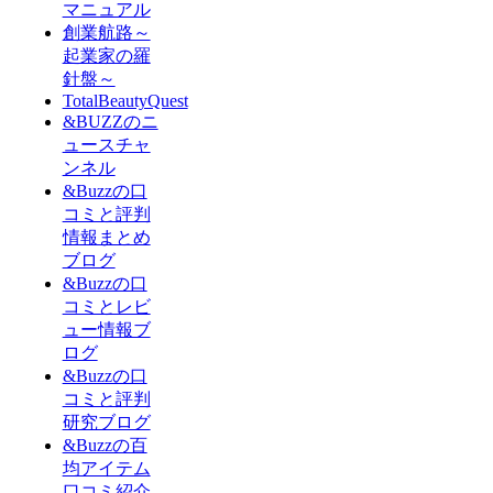
マニュアル
創業航路～
起業家の羅
針盤～
TotalBeautyQuest
&BUZZのニ
ュースチャ
ンネル
&Buzzの口
コミと評判
情報まとめ
ブログ
&Buzzの口
コミとレビ
ュー情報ブ
ログ
&Buzzの口
コミと評判
研究ブログ
&Buzzの百
均アイテム
口コミ紹介