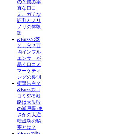
の？僕の率
直な口コ
ミ、ガチな
評判とノリ
ノリの体験
談
&Buzzの落
とし穴？百
均インフル
エンサーが
暴く口コミ
マーケティ
ングの裏側
衝撃告白？
&Buzzの口
コミSNS戦
略は大失敗
の瀬戸際?ま
さかの大逆
転成功の秘
密とは？
&Buzzで陥