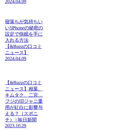
2024.04.09
寝落ちが気持ちい
い!iPhoneの秘密の
設定で快眠を手に
入れる方法
【&Buzzの口コミ
ニュース】
2024.04.09
【&Buzzの口コミ
ニュース】相葉、
キムタク、二宮…
フジの旧ジャニ重
用が紅白に影響与
える？（スポニ
チ） | 毎日新聞
2023.10.29