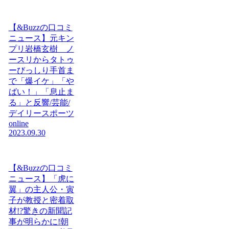
【&Buzzの口コミ
ニュース】元キン
プリ岩橋玄樹 ノ
ースリからタトゥ
ーびっしり手首ま
で「爆イケ」「や
ばい！」「息止ま
る」と反響/芸能/
デイリースポーツ
online
2023.09.30
【&Buzzの口コミ
ニュース】「虎に
翼」の主人公・寅
子が教授と密着取
材!?驚きの新聞記
事が明らかに!朝