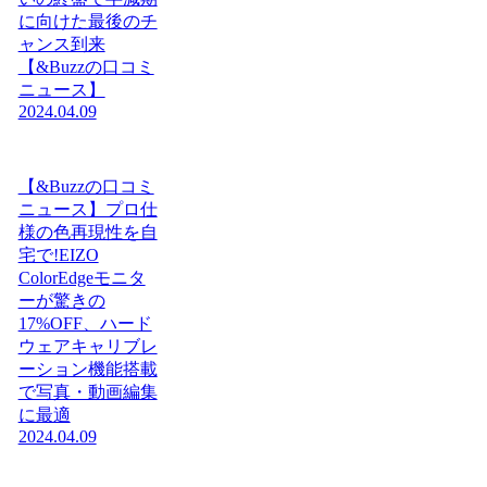
に向けた最後のチ
ャンス到来
【&Buzzの口コミ
ニュース】
2024.04.09
【&Buzzの口コミ
ニュース】プロ仕
様の色再現性を自
宅で!EIZO
ColorEdgeモニタ
ーが驚きの
17%OFF、ハード
ウェアキャリブレ
ーション機能搭載
で写真・動画編集
に最適
2024.04.09