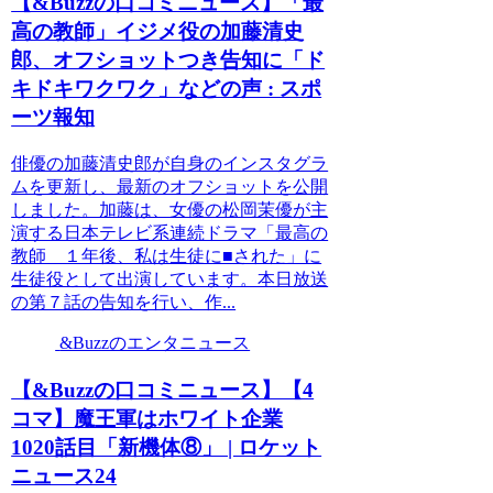
【&Buzzの口コミニュース】「最
高の教師」イジメ役の加藤清史
郎、オフショットつき告知に「ド
キドキワクワク」などの声 : スポ
ーツ報知
俳優の加藤清史郎が自身のインスタグラ
ムを更新し、最新のオフショットを公開
しました。加藤は、女優の松岡茉優が主
演する日本テレビ系連続ドラマ「最高の
教師 １年後、私は生徒に■された」に
生徒役として出演しています。本日放送
の第７話の告知を行い、作...
&Buzzのエンタニュース
【&Buzzの口コミニュース】【4
コマ】魔王軍はホワイト企業
1020話目「新機体⑧」 | ロケット
ニュース24