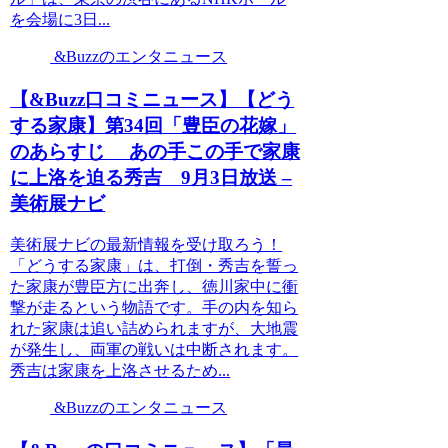
を会場に3日...
&Buzzのエンタニュース
【&Buzz口コミニュース】【どう
する家康】第34回「豊臣の花嫁」
のあらすじ あの手この手で家康
に上洛を迫る秀吉 9月3日放送 –
美術展ナビ
美術展ナビの最新情報を受け取ろう！
「どうする家康」は、打倒・秀吉を誓っ
た家康が豊臣方に出奔し、徳川家中に衝
撃が走るという物語です。手の内を知ら
れた家康は追い詰められますが、大地震
が発生し、両軍の戦いは中断されます。
秀吉は家康を上洛させるため...
&Buzzのエンタニュース