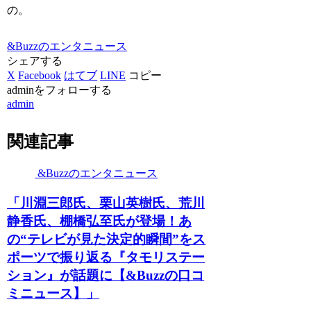
の。
&Buzzのエンタニュース
シェアする
X
Facebook
はてブ
LINE
コピー
adminをフォローする
admin
関連記事
&Buzzのエンタニュース
「川淵三郎氏、栗山英樹氏、荒川
静香氏、棚橋弘至氏が登場！あ
の“テレビが見た決定的瞬間”をス
ポーツで振り返る『タモリステー
ション』が話題に【&Buzzの口コ
ミニュース】」