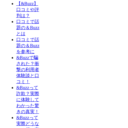
【&Buzz】
口コミや評
判は？
口コミで話
題の＆Buzz
とは
口コミで話
題の＆Buzz
を参考に
&Buzzで騙
された？衝
撃の利用者
体験談と口
コミ！
&Buzzって
詐欺？実際
に体験して
わかった驚
きの真実！
&Buzzって
実際どうな