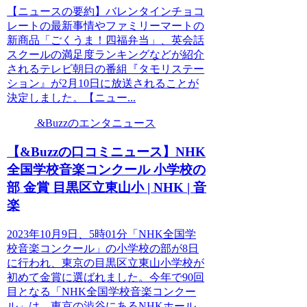
【ニュースの要約】バレンタインチョコ
レートの最新事情やファミリーマートの
新商品「ごくうま！四福弁当」、英会話
スクールの満足度ランキングなどが紹介
されるテレビ朝日の番組『タモリステー
ション』が2月10日に放送されることが
決定しました。【ニュー...
&Buzzのエンタニュース
【&Buzzの口コミニュース】NHK
全国学校音楽コンクール 小学校の
部 金賞 目黒区立東山小 | NHK | 音
楽
2023年10月9日、5時01分「NHK全国学
校音楽コンクール」の小学校の部が8日
に行われ、東京の目黒区立東山小学校が
初めて金賞に選ばれました。今年で90回
目となる「NHK全国学校音楽コンクー
ル」は、東京の渋谷にあるNHKホール