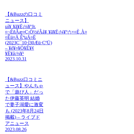
【&Buzzの口コミ
ニュース】
µì¥¸¥ã¥Ë¡¼¥ºJr.
¤¬ÉñÂæ¤Ç¡Ö½éÂå¥¸¥ã¥Ë¡¼¥º¡ª¡×¤È¸À¤
¤Êü¤Ä ÊªµÄ¤Ë
(2023Ç¯10·î30Æü·ÇºÜ)
– ¥é¥¤¥Ö¥É¥¢
¥Ë¥å¡¼¥¹
2023.10.31
【&Buzz口コミニ
ュース】やんちゃ
で「遊び人」だっ
た伊藤英明 結婚
で妻子溺愛に激変
も (2023年8月24日
掲載) – ライブド
アニュース
2023.08.26