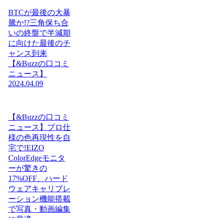
BTCが最後の大暴
騰か!?三角保ち合
いの終盤で半減期
に向けた最後のチ
ャンス到来
【&Buzzの口コミ
ニュース】
2024.04.09
【&Buzzの口コミ
ニュース】プロ仕
様の色再現性を自
宅で!EIZO
ColorEdgeモニタ
ーが驚きの
17%OFF、ハード
ウェアキャリブレ
ーション機能搭載
で写真・動画編集