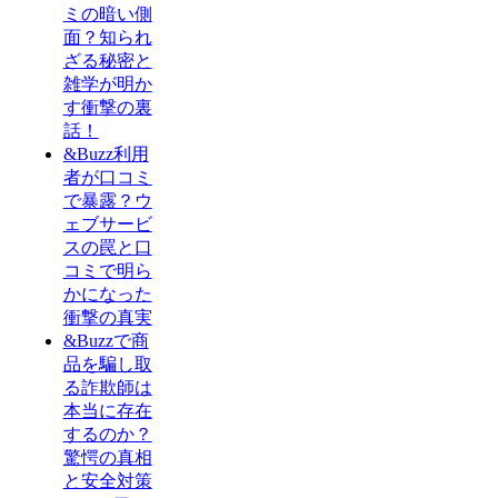
ミの暗い側
面？知られ
ざる秘密と
雑学が明か
す衝撃の裏
話！
&Buzz利用
者が口コミ
で暴露？ウ
ェブサービ
スの罠と口
コミで明ら
かになった
衝撃の真実
&Buzzで商
品を騙し取
る詐欺師は
本当に存在
するのか？
驚愕の真相
と安全対策