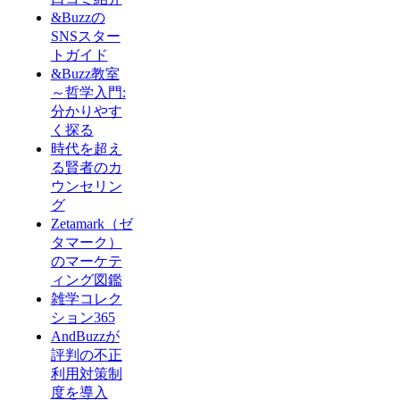
&Buzzの
SNSスター
トガイド
&Buzz教室
～哲学入門:
分かりやす
く探る
時代を超え
る賢者のカ
ウンセリン
グ
Zetamark（ゼ
タマーク）
のマーケテ
ィング図鑑
雑学コレク
ション365
AndBuzzが
評判の不正
利用対策制
度を導入