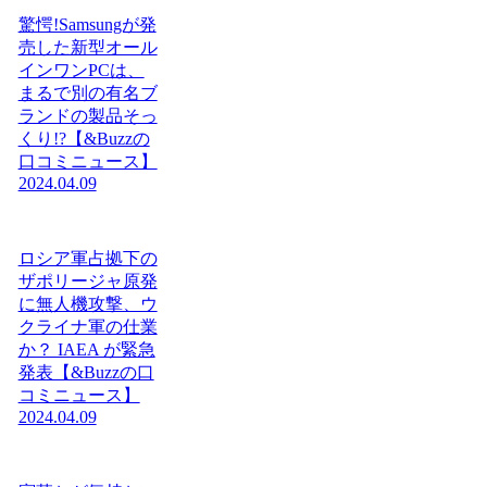
驚愕!Samsungが発
売した新型オール
インワンPCは、
まるで別の有名ブ
ランドの製品そっ
くり!?【&Buzzの
口コミニュース】
2024.04.09
ロシア軍占拠下の
ザポリージャ原発
に無人機攻撃、ウ
クライナ軍の仕業
か？ IAEA が緊急
発表【&Buzzの口
コミニュース】
2024.04.09