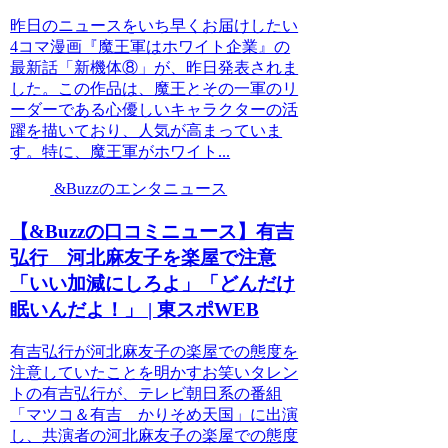
昨日のニュースをいち早くお届けしたい
4コマ漫画『魔王軍はホワイト企業』の
最新話「新機体⑧」が、昨日発表されま
した。この作品は、魔王とその一軍のリ
ーダーである心優しいキャラクターの活
躍を描いており、人気が高まっていま
す。特に、魔王軍がホワイト...
&Buzzのエンタニュース
【&Buzzの口コミニュース】有吉
弘行 河北麻友子を楽屋で注意
「いい加減にしろよ」「どんだけ
眠いんだよ！」 | 東スポWEB
有吉弘行が河北麻友子の楽屋での態度を
注意していたことを明かすお笑いタレン
トの有吉弘行が、テレビ朝日系の番組
「マツコ＆有吉 かりそめ天国」に出演
し、共演者の河北麻友子の楽屋での態度