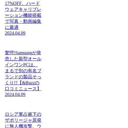
17%OFF、ハード
ウェアキャリブレ
ーション機能搭載
で写真・動画編集
に最適
2024.04.09
驚愕!Samsungが発
売した新型オール
インワンPCは、
まるで別の有名ブ
ランドの製品そっ
くり!?【&Buzzの
口コミニュース】
2024.04.09
ロシア軍占拠下の
ザポリージャ原発
に無人機攻撃、ウ