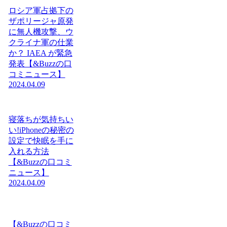
ロシア軍占拠下の
ザポリージャ原発
に無人機攻撃、ウ
クライナ軍の仕業
か？ IAEA が緊急
発表【&Buzzの口
コミニュース】
2024.04.09
寝落ちが気持ちい
い!iPhoneの秘密の
設定で快眠を手に
入れる方法
【&Buzzの口コミ
ニュース】
2024.04.09
【&Buzzの口コミ