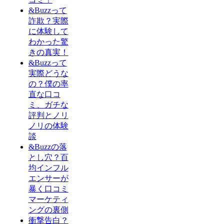
&Buzzって
詐欺？実際
に体験して
わかった驚
きの真実！
&Buzzって
実際どうな
の？僕の率
直な口コ
ミ、ガチな
評判とノリ
ノリの体験
談
&Buzzの落
とし穴？百
均インフル
エンサーが
暴く口コミ
マーケティ
ングの裏側
衝撃告白？