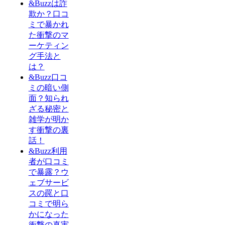
&Buzzは詐
欺か？口コ
ミで暴かれ
た衝撃のマ
ーケティン
グ手法と
は？
&Buzz口コ
ミの暗い側
面？知られ
ざる秘密と
雑学が明か
す衝撃の裏
話！
&Buzz利用
者が口コミ
で暴露？ウ
ェブサービ
スの罠と口
コミで明ら
かになった
衝撃の真実