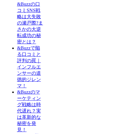
&Buzzの口
コミSNS戦
略は大失敗
の瀬戸際?ま
さかの大逆
転成功の秘
密とは？
&Buzzで陥
る口コミと
評判の罠｜
インフルエ
ンサーの道
徳的ジレン
マ！
&Buzzのマ
ーケティン
グ戦略は時
代遅れ？実
は革新的な
秘密を発
見！