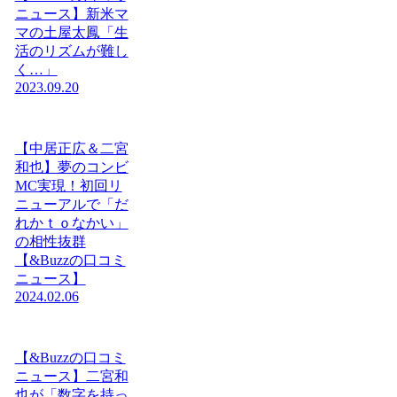
ニュース】新米マ
マの土屋太鳳「生
活のリズムが難し
く…」
2023.09.20
【中居正広＆二宮
和也】夢のコンビ
MC実現！初回リ
ニューアルで「だ
れかｔｏなかい」
の相性抜群
【&Buzzの口コミ
ニュース】
2024.02.06
【&Buzzの口コミ
ニュース】二宮和
也が「数字を持っ