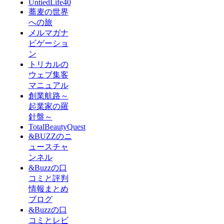
UntiedLife40
蕎麦の世界
への旅
メルマガナ
ビゲーショ
ン
トリカルの
ウェブ集客
マニュアル
創業航路～
起業家の羅
針盤～
TotalBeautyQuest
&BUZZのニ
ュースチャ
ンネル
&Buzzの口
コミと評判
情報まとめ
ブログ
&Buzzの口
コミとレビ