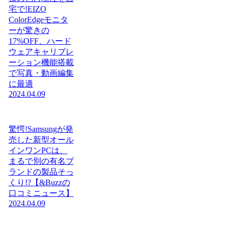
宅で!EIZO
ColorEdgeモニタ
ーが驚きの
17%OFF、ハード
ウェアキャリブレ
ーション機能搭載
で写真・動画編集
に最適
2024.04.09
驚愕!Samsungが発
売した新型オール
インワンPCは、
まるで別の有名ブ
ランドの製品そっ
くり!?【&Buzzの
口コミニュース】
2024.04.09