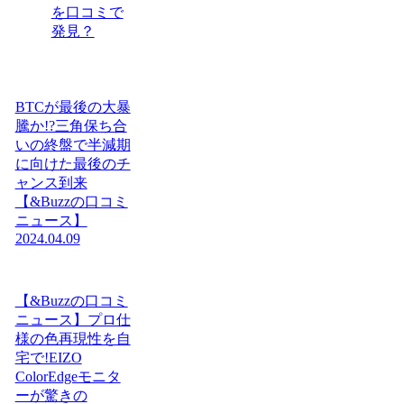
を口コミで
発見？
BTCが最後の大暴
騰か!?三角保ち合
いの終盤で半減期
に向けた最後のチ
ャンス到来
【&Buzzの口コミ
ニュース】
2024.04.09
【&Buzzの口コミ
ニュース】プロ仕
様の色再現性を自
宅で!EIZO
ColorEdgeモニタ
ーが驚きの