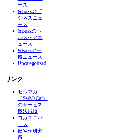
ース
&Buzzのビ
ジネスニュ
ース
&Buzzのヘ
ルスケアニ
ュース
&Buzzの一
般ニュース
Uncategorized
リンク
セルマカ
（SerMaCar）
のサービス
魔法絨毯
ヨガユニバ
ース
健やか研究
所