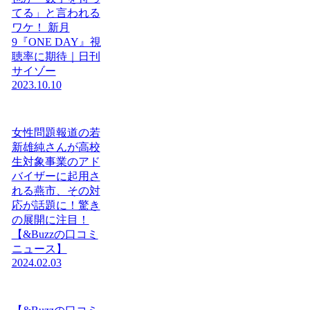
てる」と言われる
ワケ！ 新月
9『ONE DAY』視
聴率に期待｜日刊
サイゾー
2023.10.10
女性問題報道の若
新雄純さんが高校
生対象事業のアド
バイザーに起用さ
れる燕市、その対
応が話題に！驚き
の展開に注目！
【&Buzzの口コミ
ニュース】
2024.02.03