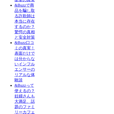
&Buzzで商
品を騙し取
る詐欺師は
本当に存在
するのか？
驚愕の真相
と安全対策
&Buzz口コ
ミの真実！
表面だけで
は分からな
いインフル
エンサーの
リアルな体
験談
&Buzzって
使えるの？
妊婦さんも
大満足、話
題のファミ
リーカフェ