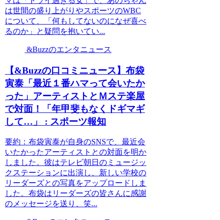
マは「ドライ過ぎる女」で、あのちゃん
は世間の盛り上がりやスポーツのWBC
について、「何もしてないのになぜ喜べ
るのか」と疑問を抱いてい...
&Buzzのエンタニュース
【&Buzzの口コミニュース】布袋
寅泰「最近１番ハマって会いたか
った」アーティストとＭステ楽屋
で対面！「年甲斐もなくドギマギ
して…」 : スポーツ報知
要約：布袋寅泰が自身のSNSで、最近会
いたかったアーティストとの対面を明か
しました。彼はテレビ朝日のミュージッ
クステーションに出演し、新しい学校の
リーダーズとの写真をアップロードしま
した。布袋はリーダーズの皆さんに感謝
のメッセージを送り、笑...