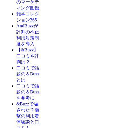
のマーケテ
ィング図鑑
雑学コレク
ション365
AndBuzzが
評判の不正
利用対策制
度を導入
【&Buzz】
口コミや評
判は？
口コミで話
題の＆Buzz
とは
口コミで話
題の＆Buzz
を参考に
&Buzzで騙
された？衝
撃の利用者
体験談と口
コミ！