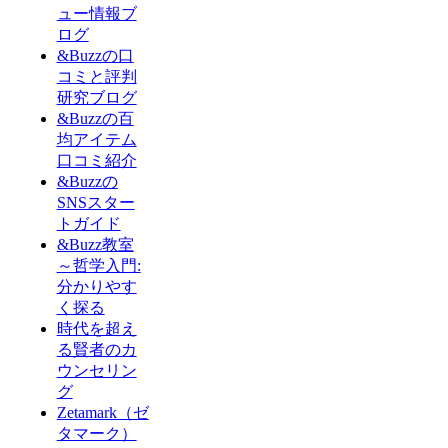
ュー情報ブ
ログ
&Buzzの口
コミと評判
研究ブログ
&Buzzの百
均アイテム
口コミ紹介
&Buzzの
SNSスター
トガイド
&Buzz教室
～哲学入門:
分かりやす
く探る
時代を超え
る賢者のカ
ウンセリン
グ
Zetamark（ゼ
タマーク）