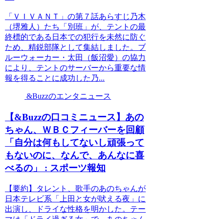
「ＶＩＶＡＮＴ」の第７話あらすじ乃木
（堺雅人）たち「別班」が、テントの最
終標的である日本での犯行を未然に防ぐ
ため、精鋭部隊として集結しました。ブ
ルーウォーカー・太田（飯沼愛）の協力
により、テントのサーバーから重要な情
報を得ることに成功した乃...
&Buzzのエンタニュース
【&Buzzの口コミニュース】あの
ちゃん、ＷＢＣフィーバーを回顧
「自分は何もしてないし頑張って
もないのに、なんで、あんなに喜
べるの」 : スポーツ報知
【要約】タレント、歌手のあのちゃんが
日本テレビ系「上田と女が吠える夜」に
出演し、ドライな性格を明かした。テー