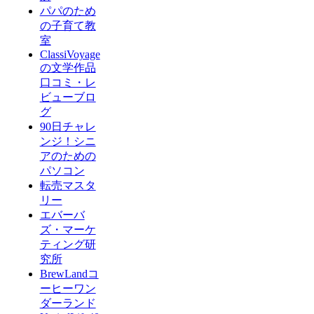
パパのため
の子育て教
室
ClassiVoyage
の文学作品
口コミ・レ
ビューブロ
グ
90日チャレ
ンジ！シニ
アのための
パソコン
転売マスタ
リー
エバーバ
ズ・マーケ
ティング研
究所
BrewLandコ
ーヒーワン
ダーランド