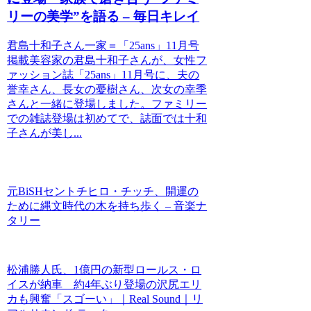
リーの美学”を語る – 毎日キレイ
君島十和子さん一家＝「25ans」11月号
掲載美容家の君島十和子さんが、女性フ
ァッション誌「25ans」11月号に、夫の
誉幸さん、長女の憂樹さん、次女の幸季
さんと一緒に登場しました。ファミリー
での雑誌登場は初めてで、誌面では十和
子さんが美し...
元BiSHセントチヒロ・チッチ、開運の
ために縄文時代の木を持ち歩く – 音楽ナ
タリー
松浦勝人氏、1億円の新型ロールス・ロ
イスが納車 約4年ぶり登場の沢尻エリ
カも興奮「スゴーい」｜Real Sound｜リ