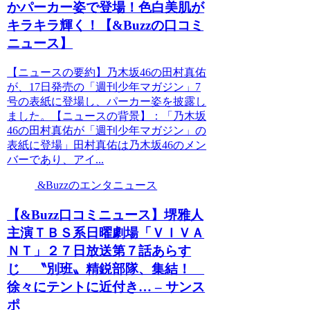
かパーカー姿で登場！色白美肌が
キラキラ輝く！【&Buzzの口コミ
ニュース】
【ニュースの要約】乃木坂46の田村真佑
が、17日発売の「週刊少年マガジン」7
号の表紙に登場し、パーカー姿を披露し
ました。【ニュースの背景】：「乃木坂
46の田村真佑が「週刊少年マガジン」の
表紙に登場」田村真佑は乃木坂46のメン
バーであり、アイ...
&Buzzのエンタニュース
【&Buzz口コミニュース】堺雅人
主演ＴＢＳ系日曜劇場「ＶＩＶＡ
ＮＴ」２７日放送第７話あらす
じ 〝別班〟精鋭部隊、集結！
徐々にテントに近付き… – サンス
ポ