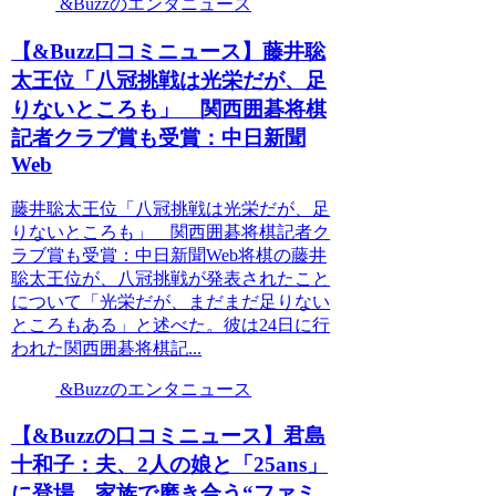
&Buzzのエンタニュース
【&Buzz口コミニュース】藤井聡
太王位「八冠挑戦は光栄だが、足
りないところも」 関西囲碁将棋
記者クラブ賞も受賞：中日新聞
Web
藤井聡太王位「八冠挑戦は光栄だが、足
りないところも」 関西囲碁将棋記者ク
ラブ賞も受賞：中日新聞Web将棋の藤井
聡太王位が、八冠挑戦が発表されたこと
について「光栄だが、まだまだ足りない
ところもある」と述べた。彼は24日に行
われた関西囲碁将棋記...
&Buzzのエンタニュース
【&Buzzの口コミニュース】君島
十和子：夫、2人の娘と「25ans」
に登場 家族で磨き合う“ファミ