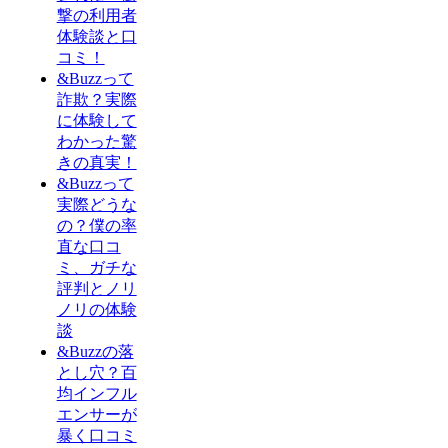
撃の利用者
体験談と口
コミ！
&Buzzって
詐欺？実際
に体験して
わかった驚
きの真実！
&Buzzって
実際どうな
の？僕の率
直な口コ
ミ、ガチな
評判とノリ
ノリの体験
談
&Buzzの落
とし穴？百
均インフル
エンサーが
暴く口コミ