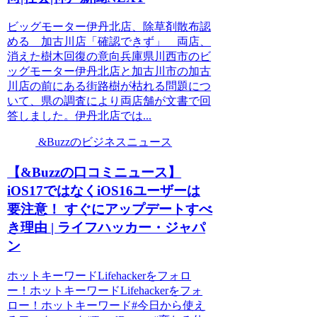
ビッグモーター伊丹北店、除草剤散布認
める 加古川店「確認できず」 両店、
消えた樹木回復の意向兵庫県川西市のビ
ッグモーター伊丹北店と加古川市の加古
川店の前にある街路樹が枯れる問題につ
いて、県の調査により両店舗が文書で回
答しました。伊丹北店では...
&Buzzのビジネスニュース
【&Buzzの口コミニュース】
iOS17ではなくiOS16ユーザーは
要注意！ すぐにアップデートすべ
き理由 | ライフハッカー・ジャパ
ン
ホットキーワードLifehackerをフォロ
ー！ホットキーワードLifehackerをフォ
ロー！ホットキーワード#今日から使え