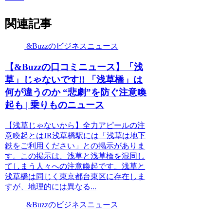
関連記事
&Buzzのビジネスニュース
【&Buzzの口コミニュース】「浅
草」じゃないです!! 「浅草橋」は
何が違うのか “悲劇”を防ぐ注意喚
起も | 乗りものニュース
【浅草じゃないから】全力アピールの注
意喚起とはJR浅草橋駅には「浅草は地下
鉄をご利用ください」との掲示がありま
す。この掲示は、浅草と浅草橋を混同し
てしまう人々への注意喚起です。浅草と
浅草橋は同じく東京都台東区に存在しま
すが、地理的には異なる...
&Buzzのビジネスニュース