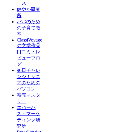
ース
健やか研究
所
パパのため
の子育て教
室
ClassiVoyage
の文学作品
口コミ・レ
ビューブロ
グ
90日チャレ
ンジ！シニ
アのための
パソコン
転売マスタ
リー
エバーバ
ズ・マーケ
ティング研
究所