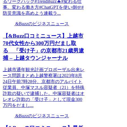
るワークハック#TrendBuzz🔥#変わる仕
事、変わる働き方#ChatGPTを使い倒せ#
防災意識を高めよう連載ラ...
&Buzzのビジネスニュース
【&Buzz口コミニュース】上越市
70代女性から300万円だまし取
る 「受け子」の京都市21歳男逮
捕 – 上越タウンジャーナル
上越市通年観光計画プロポーザル出来レ
ース問題まとめ上越警察署は2023年8月
24日午前7時28分、京都市のアルバイト
従業員、中塚マスル容疑者（21）を特殊
詐欺の疑いで逮捕した。中塚容疑者はオ
レオレ詐欺の「受け子」として現金300
万円をだまし...
&Buzzのビジネスニュース