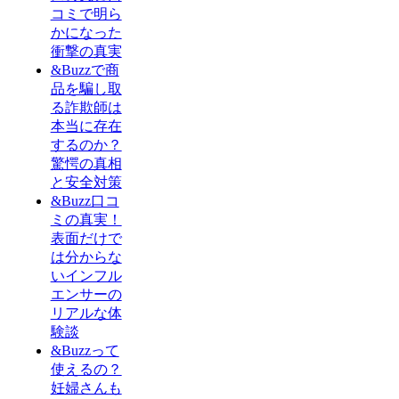
コミで明ら
かになった
衝撃の真実
&Buzzで商
品を騙し取
る詐欺師は
本当に存在
するのか？
驚愕の真相
と安全対策
&Buzz口コ
ミの真実！
表面だけで
は分からな
いインフル
エンサーの
リアルな体
験談
&Buzzって
使えるの？
妊婦さんも