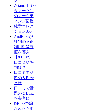
グ
Zetamark（ゼ
タマーク）
のマーケテ
ィング図鑑
雑学コレク
ション365
AndBuzzが
評判の不正
利用対策制
度を導入
【&Buzz】
口コミや評
判は？
口コミで話
題の＆Buzz
とは
口コミで話
題の＆Buzz
を参考に
&Buzzで騙
された？衝