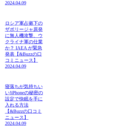
2024.04.09
ロシア軍占拠下の
ザポリージャ原発
に無人機攻撃、ウ
クライナ軍の仕業
か？ IAEA が緊急
発表【&Buzzの口
コミニュース】
2024.04.09
寝落ちが気持ちい
い!iPhoneの秘密の
設定で快眠を手に
入れる方法
【&Buzzの口コミ
ニュース】
2024.04.09