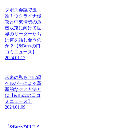
ダボス会議で激
論！ウクライナ侵
攻と中東情勢の危
機収束に向けて世
界のリーダーたち
は何を話し合うの
か？【&Buzzの口
コミニュース】
2024.01.17
未来の私も？82歳
ヘルパーによる革
新的なケア方法と
は【&Buzzの口コ
ミニュース】
2024.01.09
【&Buzzの口コミ