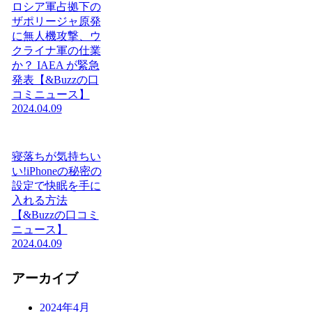
ロシア軍占拠下の
ザポリージャ原発
に無人機攻撃、ウ
クライナ軍の仕業
か？ IAEA が緊急
発表【&Buzzの口
コミニュース】
2024.04.09
寝落ちが気持ちい
い!iPhoneの秘密の
設定で快眠を手に
入れる方法
【&Buzzの口コミ
ニュース】
2024.04.09
アーカイブ
2024年4月