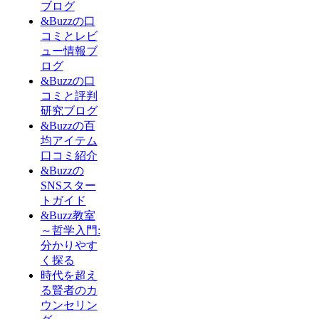
ブログ
&Buzzの口
コミとレビ
ュー情報ブ
ログ
&Buzzの口
コミと評判
研究ブログ
&Buzzの百
均アイテム
口コミ紹介
&Buzzの
SNSスター
トガイド
&Buzz教室
～哲学入門:
分かりやす
く探る
時代を超え
る賢者のカ
ウンセリン