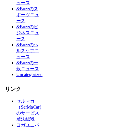
ュース
&Buzzのス
ポーツニュ
ース
&Buzzのビ
ジネスニュ
ース
&Buzzのヘ
ルスケアニ
ュース
&Buzzの一
般ニュース
Uncategorized
リンク
セルマカ
（SerMaCar）
のサービス
魔法絨毯
ヨガユニバ