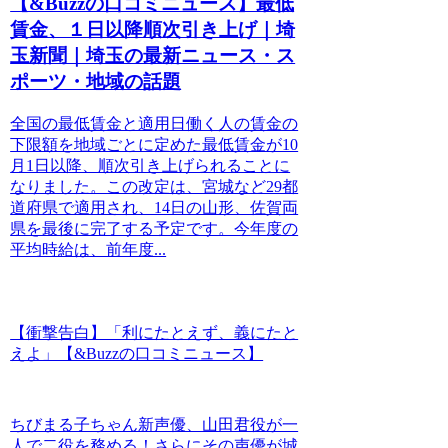
【&Buzzの口コミニュース】最低
賃金、１日以降順次引き上げ｜埼
玉新聞｜埼玉の最新ニュース・ス
ポーツ・地域の話題
全国の最低賃金と適用日働く人の賃金の
下限額を地域ごとに定めた最低賃金が10
月1日以降、順次引き上げられることに
なりました。この改定は、宮城など29都
道府県で適用され、14日の山形、佐賀両
県を最後に完了する予定です。今年度の
平均時給は、前年度...
【衝撃告白】「利にたとえず、義にたと
えよ」【&Buzzの口コミニュース】
ちびまる子ちゃん新声優、山田君役が一
人で二役を務める！さらにその声優が城