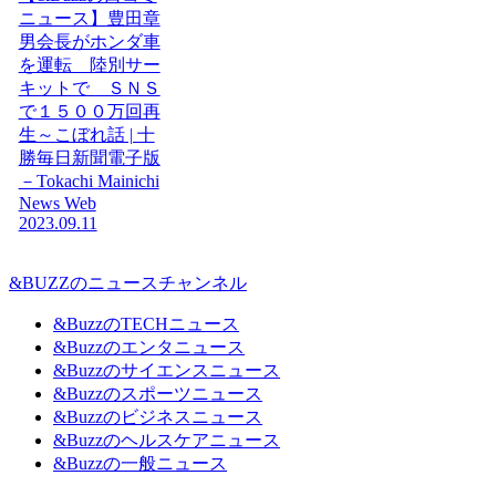
ニュース】豊田章
男会長がホンダ車
を運転 陸別サー
キットで ＳＮＳ
で１５００万回再
生～こぼれ話 | 十
勝毎日新聞電子版
－Tokachi Mainichi
News Web
2023.09.11
&BUZZのニュースチャンネル
&BuzzのTECHニュース
&Buzzのエンタニュース
&Buzzのサイエンスニュース
&Buzzのスポーツニュース
&Buzzのビジネスニュース
&Buzzのヘルスケアニュース
&Buzzの一般ニュース