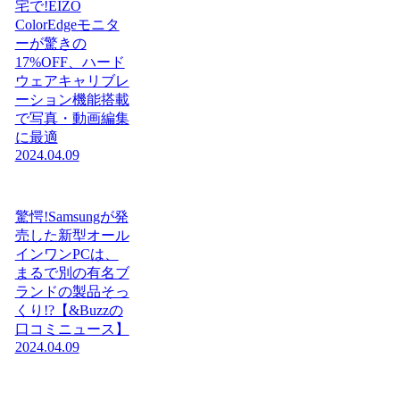
宅で!EIZO
ColorEdgeモニタ
ーが驚きの
17%OFF、ハード
ウェアキャリブレ
ーション機能搭載
で写真・動画編集
に最適
2024.04.09
驚愕!Samsungが発
売した新型オール
インワンPCは、
まるで別の有名ブ
ランドの製品そっ
くり!?【&Buzzの
口コミニュース】
2024.04.09