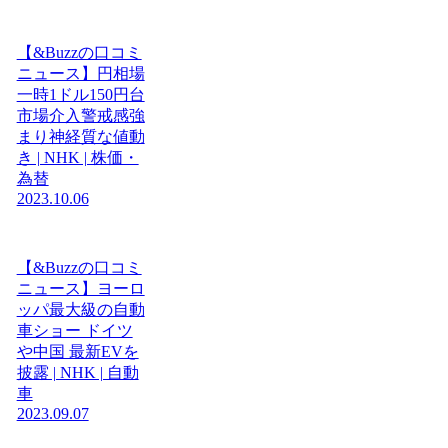
【&Buzzの口コミ
ニュース】円相場
一時1ドル150円台
市場介入警戒感強
まり神経質な値動
き | NHK | 株価・
為替
2023.10.06
【&Buzzの口コミ
ニュース】ヨーロ
ッパ最大級の自動
車ショー ドイツ
や中国 最新EVを
披露 | NHK | 自動
車
2023.09.07