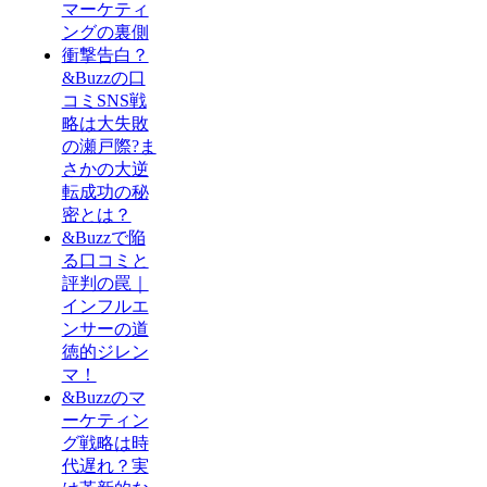
マーケティ
ングの裏側
衝撃告白？
&Buzzの口
コミSNS戦
略は大失敗
の瀬戸際?ま
さかの大逆
転成功の秘
密とは？
&Buzzで陥
る口コミと
評判の罠｜
インフルエ
ンサーの道
徳的ジレン
マ！
&Buzzのマ
ーケティン
グ戦略は時
代遅れ？実