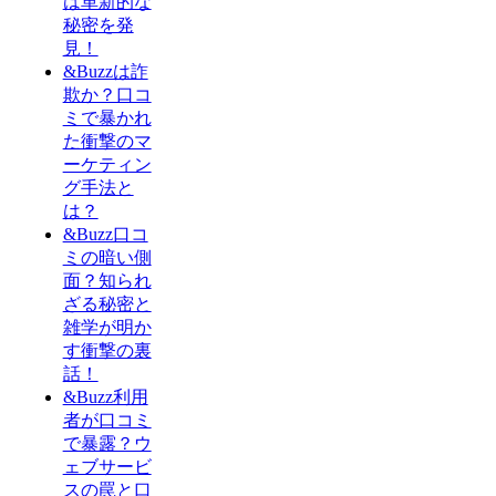
は革新的な
秘密を発
見！
&Buzzは詐
欺か？口コ
ミで暴かれ
た衝撃のマ
ーケティン
グ手法と
は？
&Buzz口コ
ミの暗い側
面？知られ
ざる秘密と
雑学が明か
す衝撃の裏
話！
&Buzz利用
者が口コミ
で暴露？ウ
ェブサービ
スの罠と口