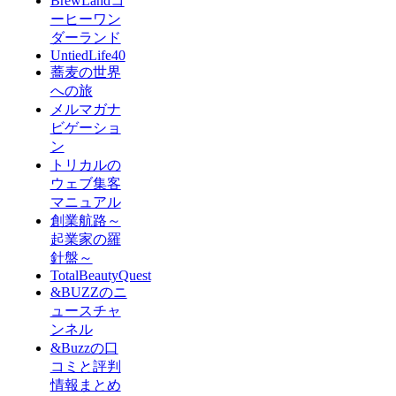
BrewLandコ
ーヒーワン
ダーランド
UntiedLife40
蕎麦の世界
への旅
メルマガナ
ビゲーショ
ン
トリカルの
ウェブ集客
マニュアル
創業航路～
起業家の羅
針盤～
TotalBeautyQuest
&BUZZのニ
ュースチャ
ンネル
&Buzzの口
コミと評判
情報まとめ