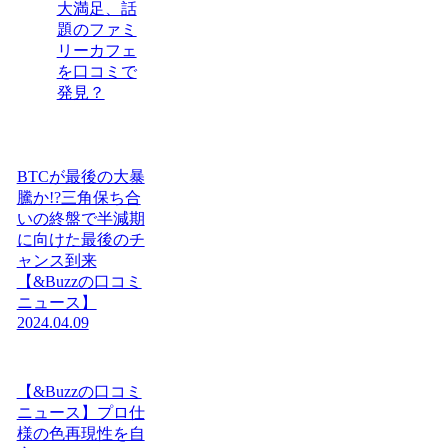
大満足、話
題のファミ
リーカフェ
を口コミで
発見？
BTCが最後の大暴
騰か!?三角保ち合
いの終盤で半減期
に向けた最後のチ
ャンス到来
【&Buzzの口コミ
ニュース】
2024.04.09
【&Buzzの口コミ
ニュース】プロ仕
様の色再現性を自