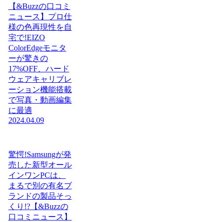
【&Buzzの口コミ
ニュース】プロ仕
様の色再現性を自
宅で!EIZO
ColorEdgeモニタ
ーが驚きの
17%OFF、ハード
ウェアキャリブレ
ーション機能搭載
で写真・動画編集
に最適
2024.04.09
驚愕!Samsungが発
売した新型オール
インワンPCは、
まるで別の有名ブ
ランドの製品そっ
くり!?【&Buzzの
口コミニュース】