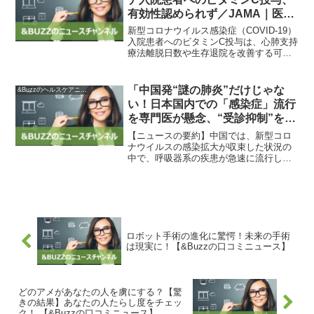
有効性認められず／JAMA｜医師
向け医療ニュースはケアネット
新型コロナウイルス感染症（COVID-19）
入院患者へのビタミンC投与は、心肺支持
療法離脱日数や生存退院を改善する可能
性は低いという研究結果がJAMA誌に掲
載されました。カナダの研究グループが
行った2つの試験の結果によるもので、ビ
「中国発“謎の肺炎”だけじゃな
&Buzzのヘルスケアニュース
タミンCが...
い！日本国内での「感染症」流行
を専門医が懸念、“受診抑制”を危
惧する声も | Smart FLASH/スマ
【ニュースの要約】中国では、新型コロ
フラ[光文社週刊誌]」 【驚愕の事
ナウイルスの感染拡大が収束した状況の
中で、呼吸器系の疾患が急速に流行して
実】日本国内で広がる「謎の感染
います。特にマイコプラズマ肺炎という
症」！専門医が懸念する抑制現象
謎の肺炎が注目されており、中国以外の
とは？【&Buzzの口
地域でも感染が広がっている可能性があ
ります。日本では市中の感...
ロボット手術の進化に驚愕！未来の手術
は現実に！【&Buzzの口コミニュース】
どのアメがあなたの人を虜にする？【驚
きの結果】あなたの人たらし度をチェッ
ク！ 【&Buzzの口コミニュース】