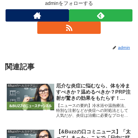
adminをフォローする
admin
関連記事
厄介な炎症に悩むなら、体を冷ま
&Buzzのヘルスケアニュース
すべきか？温めるべきか？PRP注
射が驚きの効果をもたらす！
【&Buzzの口コミニュース】
【ニュースの要約】冷水浴や温熱療法、
特別な注射などが炎症への対処法として
人気だが、炎症は治癒に必要なプロセス
であることが科学者の研究によって明ら
かにされてきた。【ニュースの背景】：
炎症制御の重要性炎症は体の損傷を修復
【&Buzzの口コミニュース】「太
&Buzzのヘルスケアニュース
するために必要なプロセス...
ってしまった」ことで「日中に猛