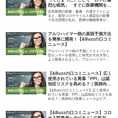
烈な眠気」 すぐに医療機関を訪
れるべき症状は？ | ヨミドクター
読売新聞の医療・健康・介護サイトによ
(読売新聞)
ると、新型コロナウイルス感染症の影響
で生活習慣が乱れ、肥満や睡眠障害が増
えているとのことです。特に肥満の人に
は睡眠時無呼吸症候群が発症しやすく、
睡眠の質が下がります。それによって日
アルツハイマー病の原因予測方法
&Buzzのヘルスケアニュース
中眠気に襲われ、生活に支...
を簡単に開発！【&Buzzの口コミ
ニュース】
アルツハイマー病の予測にリストバンド
型センサーを使用した研究が大分大学に
より開発されました。アルツハイマー病
は認知症の一種であり、脳内にアミロイ
ドβと呼ばれる異常なたんぱく質が蓄積す
ることで神経細胞が破壊されると考えら
【&Buzzの口コミニュース】広く
&Buzzのヘルスケアニュース
れています。今回の研究...
使用されている胃薬「PPI」は認
知症リスクを高める？｜医師向け
医療ニュースはケアネット
【&Buzzの口コミニュース】広く使用さ
れている胃薬「PPI」は認知症リスクを高
める？｜医師向け医療ニュースはケアネ
ット】の要約ですが、この要約をもとに
すると、プロトンポンプ阻害薬（PPI）を
長期使用している高齢者は、認知症のリ
【&Buzzの口コミニュース】コロ
&Buzzのヘルスケアニュース
スクが高まる...
ナ入院患者へのビタミンC投与、