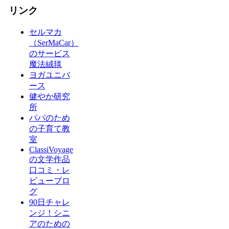
リンク
セルマカ
（SerMaCar）
のサービス
魔法絨毯
ヨガユニバ
ース
健やか研究
所
パパのため
の子育て教
室
ClassiVoyage
の文学作品
口コミ・レ
ビューブロ
グ
90日チャレ
ンジ！シニ
アのための