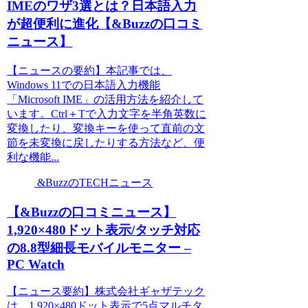
IMEのワザ3選とは？日本語入力
が超便利に進化【&Buzzの口コミ
ニュース】
【ニュースの要約】本記事では、
Windows 11での日本語入力機能
「Microsoft IME」の活用方法を紹介して
います。Ctrl＋Tで入力文字を半角英数に
変換したり、変換キーを使って直前の文
節を未変換に戻したりする方法など、便
利な機能...
&BuzzのTECHニュース
【&Buzzの口コミニュース】
1,920×480ドット表示/タッチ対応
の8.8型細長モバイルモニター –
PC Watch
【ニュース要約】株式会社ギャザテック
は、1,920×480ドット表示で5点マルチタ