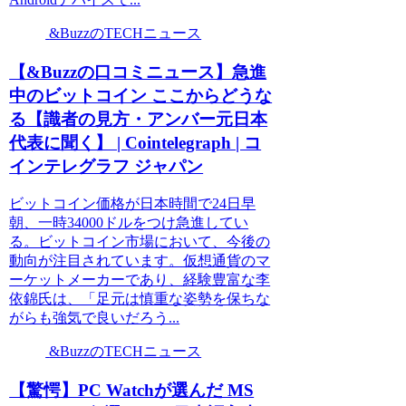
&BuzzのTECHニュース
【&Buzzの口コミニュース】急進
中のビットコイン ここからどうな
る【識者の見方・アンバー元日本
代表に聞く】 | Cointelegraph | コ
インテレグラフ ジャパン
ビットコイン価格が日本時間で24日早
朝、一時34000ドルをつけ急進してい
る。ビットコイン市場において、今後の
動向が注目されています。仮想通貨のマ
ーケットメーカーであり、経験豊富な李
依錦氏は、「足元は慎重な姿勢を保ちな
がらも強気で良いだろう...
&BuzzのTECHニュース
【驚愕】PC Watchが選んだ MS