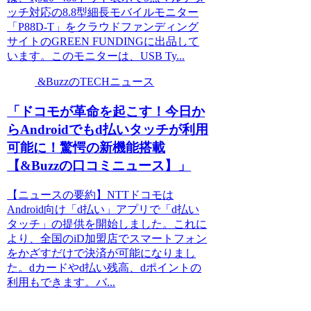
ッチ対応の8.8型細長モバイルモニター
「P88D-T」をクラウドファンディング
サイトのGREEN FUNDINGに出品して
います。このモニターは、USB Ty...
&BuzzのTECHニュース
「ドコモが革命を起こす！今日か
らAndroidでもd払いタッチが利用
可能に！驚愕の新機能搭載
【&Buzzの口コミニュース】」
【ニュースの要約】NTTドコモは
Android向け「d払い」アプリで「d払い
タッチ」の提供を開始しました。これに
より、全国のiD加盟店でスマートフォン
をかざすだけで決済が可能になりまし
た。dカードやd払い残高、dポイントの
利用もできます。バ...