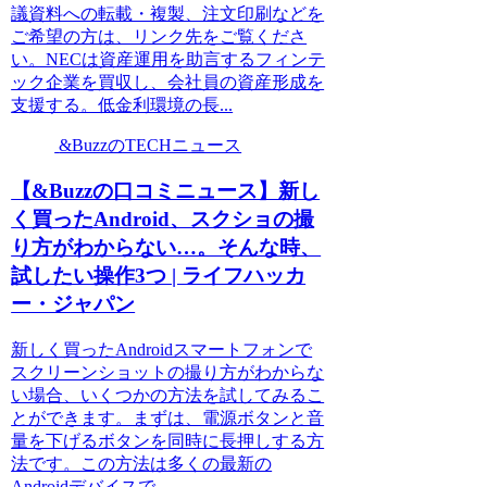
議資料への転載・複製、注文印刷などを
ご希望の方は、リンク先をご覧くださ
い。NECは資産運用を助言するフィンテ
ック企業を買収し、会社員の資産形成を
支援する。低金利環境の長...
&BuzzのTECHニュース
【&Buzzの口コミニュース】新し
く買ったAndroid、スクショの撮
り方がわからない…。そんな時、
試したい操作3つ | ライフハッカ
ー・ジャパン
新しく買ったAndroidスマートフォンで
スクリーンショットの撮り方がわからな
い場合、いくつかの方法を試してみるこ
とができます。まずは、電源ボタンと音
量を下げるボタンを同時に長押しする方
法です。この方法は多くの最新の
Androidデバイスで...