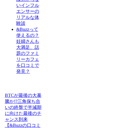
いインフル
エンサーの
リアルな体
験談
&Buzzって
使えるの？
妊婦さんも
大満足、話
題のファミ
リーカフェ
を口コミで
発見？
BTCが最後の大暴
騰か!?三角保ち合
いの終盤で半減期
に向けた最後のチ
ャンス到来
【&Buzzの口コミ