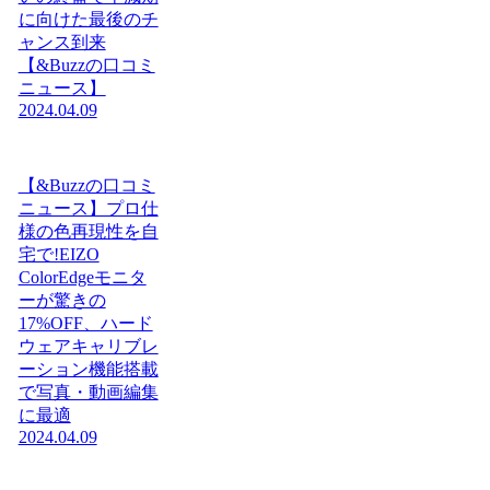
に向けた最後のチ
ャンス到来
【&Buzzの口コミ
ニュース】
2024.04.09
【&Buzzの口コミ
ニュース】プロ仕
様の色再現性を自
宅で!EIZO
ColorEdgeモニタ
ーが驚きの
17%OFF、ハード
ウェアキャリブレ
ーション機能搭載
で写真・動画編集
に最適
2024.04.09