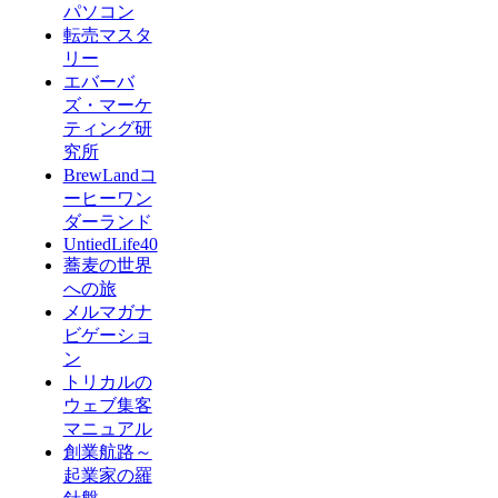
パソコン
転売マスタ
リー
エバーバ
ズ・マーケ
ティング研
究所
BrewLandコ
ーヒーワン
ダーランド
UntiedLife40
蕎麦の世界
への旅
メルマガナ
ビゲーショ
ン
トリカルの
ウェブ集客
マニュアル
創業航路～
起業家の羅