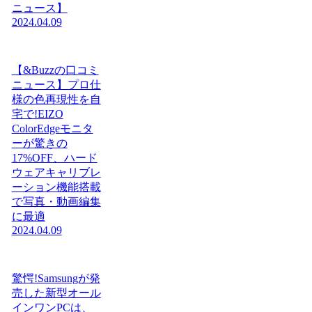
ニュース】
2024.04.09
【&Buzzの口コミ
ニュース】プロ仕
様の色再現性を自
宅で!EIZO
ColorEdgeモニタ
ーが驚きの
17%OFF、ハード
ウェアキャリブレ
ーション機能搭載
で写真・動画編集
に最適
2024.04.09
驚愕!Samsungが発
売した新型オール
インワンPCは、