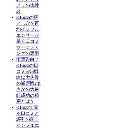
ノリの体験
談
&Buzzの落
とし穴？百
均インフル
エンサーが
暴く口コミ
マーケティ
ングの裏側
衝撃告白？
&Buzzの口
コミSNS戦
略は大失敗
の瀬戸際?ま
さかの大逆
転成功の秘
密とは？
&Buzzで陥
る口コミと
評判の罠｜
インフルエ