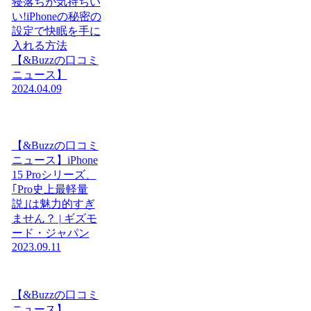
寝落ちが気持ちい
い!iPhoneの秘密の
設定で快眠を手に
入れる方法
【&Buzzの口コミ
ニュース】
2024.04.09
【&Buzzの口コミ
ニュース】iPhone
15 Proシリーズ、
｢Pro史上最軽量
説｣は魅力的すぎ
ません？ | ギズモ
ード・ジャパン
2023.09.11
【&Buzzの口コミ
ニュース】