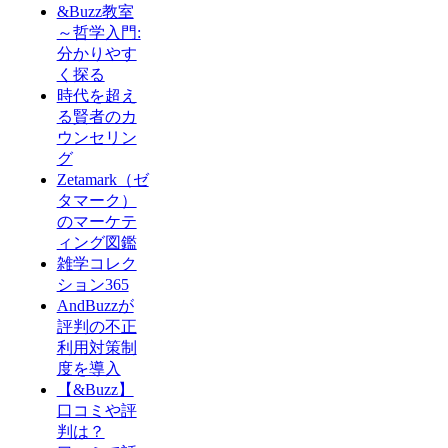
&Buzz教室
～哲学入門:
分かりやす
く探る
時代を超え
る賢者のカ
ウンセリン
グ
Zetamark（ゼ
タマーク）
のマーケテ
ィング図鑑
雑学コレク
ション365
AndBuzzが
評判の不正
利用対策制
度を導入
【&Buzz】
口コミや評
判は？