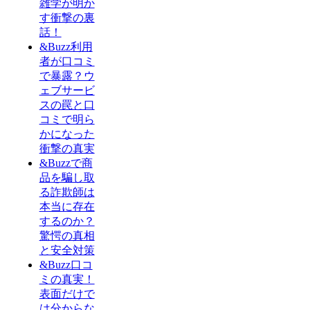
雑学が明か
す衝撃の裏
話！
&Buzz利用
者が口コミ
で暴露？ウ
ェブサービ
スの罠と口
コミで明ら
かになった
衝撃の真実
&Buzzで商
品を騙し取
る詐欺師は
本当に存在
するのか？
驚愕の真相
と安全対策
&Buzz口コ
ミの真実！
表面だけで
は分からな