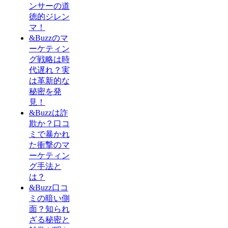
ンサーの道
徳的ジレン
マ！
&Buzzのマ
ーケティン
グ戦略は時
代遅れ？実
は革新的な
秘密を発
見！
&Buzzは詐
欺か？口コ
ミで暴かれ
た衝撃のマ
ーケティン
グ手法と
は？
&Buzz口コ
ミの暗い側
面？知られ
ざる秘密と