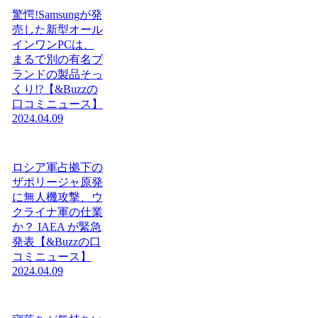
驚愕!Samsungが発
売した新型オール
インワンPCは、
まるで別の有名ブ
ランドの製品そっ
くり!?【&Buzzの
口コミニュース】
2024.04.09
ロシア軍占拠下の
ザポリージャ原発
に無人機攻撃、ウ
クライナ軍の仕業
か？ IAEA が緊急
発表【&Buzzの口
コミニュース】
2024.04.09