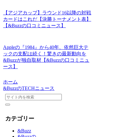
【アジアカップ】ラウンド16以降の対戦
カードはこれだ【決勝トーナメント表】
【&Buzzの口コミニュース】
Appleの『1984』から40年、依然巨大テ
ックの支配は続く！驚きの最新動向を
&Buzzが独自取材【&Buzzの口コミニュ
ース】
ホーム
&BuzzのTECHニュース
カテゴリー
&Buzz
&Buzzの