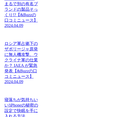
まるで別の有名ブ
ランドの製品そっ
くり!?【&Buzzの
口コミニュース】
2024.04.09
ロシア軍占拠下の
ザポリージャ原発
に無人機攻撃、ウ
クライナ軍の仕業
か？ IAEA が緊急
発表【&Buzzの口
コミニュース】
2024.04.09
寝落ちが気持ちい
い!iPhoneの秘密の
設定で快眠を手に
入れる方法