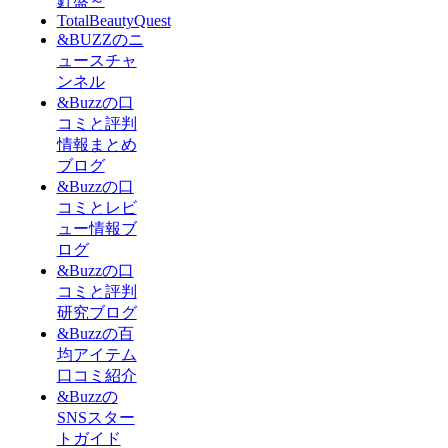
針盤～
TotalBeautyQuest
&BUZZのニ
ュースチャ
ンネル
&Buzzの口
コミと評判
情報まとめ
ブログ
&Buzzの口
コミとレビ
ュー情報ブ
ログ
&Buzzの口
コミと評判
研究ブログ
&Buzzの百
均アイテム
口コミ紹介
&Buzzの
SNSスター
トガイド