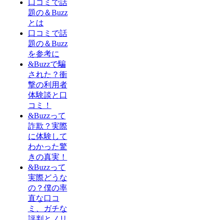
口コミで話
題の＆Buzz
とは
口コミで話
題の＆Buzz
を参考に
&Buzzで騙
された？衝
撃の利用者
体験談と口
コミ！
&Buzzって
詐欺？実際
に体験して
わかった驚
きの真実！
&Buzzって
実際どうな
の？僕の率
直な口コ
ミ、ガチな
評判とノリ