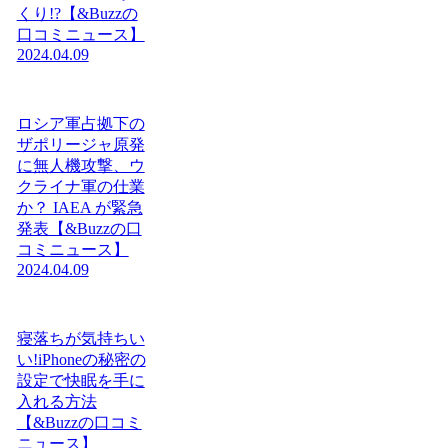
くり!?【&Buzzの
口コミニュース】
2024.04.09
ロシア軍占拠下の
ザポリージャ原発
に無人機攻撃、ウ
クライナ軍の仕業
か？ IAEA が緊急
発表【&Buzzの口
コミニュース】
2024.04.09
寝落ちが気持ちい
い!iPhoneの秘密の
設定で快眠を手に
入れる方法
【&Buzzの口コミ
ニュース】