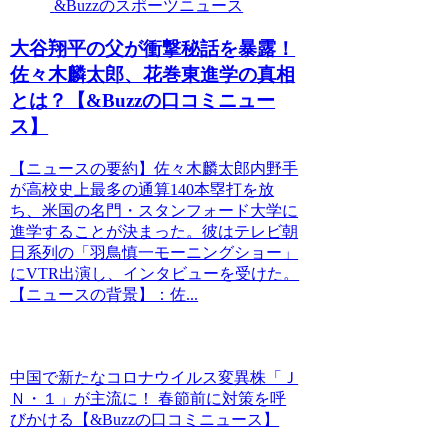
&Buzzのスポーツニュース
大谷翔平の父が衝撃秘話を暴露！
佐々木麟太郎、花巻東進学の真相
とは？【&Buzzの口コミニュー
ス】
【ニュースの要約】佐々木麟太郎内野手
が高校史上最多の通算140本塁打を放
ち、米国の名門・スタンフォード大学に
進学することが決まった。彼はテレビ朝
日系列の「羽鳥慎一モーニングショー」
にVTR出演し、インタビューを受けた。
【ニュースの背景】：佐...
中国で新たなコロナウイルス変異株「Ｊ
Ｎ・１」が主流に！ 春節前に対策を呼
びかける【&Buzzの口コミニュース】