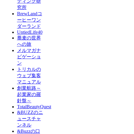
ティング研
究所
BrewLandコ
ーヒーワン
ダーランド
UntiedLife40
蕎麦の世界
への旅
メルマガナ
ビゲーショ
ン
トリカルの
ウェブ集客
マニュアル
創業航路～
起業家の羅
針盤～
TotalBeautyQuest
&BUZZのニ
ュースチャ
ンネル
&Buzzの口