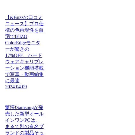
【&Buzzの口コミ
ニュース】プロ仕
様の色再現性を自
宅で!EIZO
ColorEdgeモニタ
ーが驚きの
17%OFF、ハード
ウェアキャリブレ
ーション機能搭載
で写真・動画編集
に最適
2024.04.09
驚愕!Samsungが発
売した新型オール
インワンPCは、
まるで別の有名ブ
ランドの製品そっ