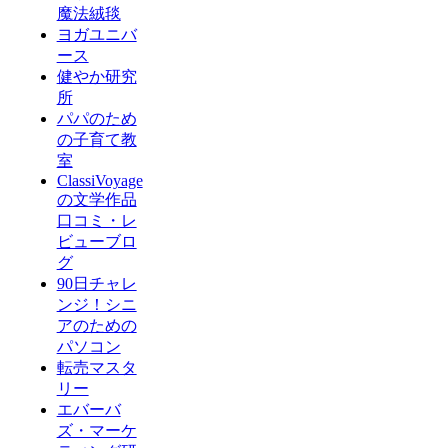
魔法絨毯
ヨガユニバ
ース
健やか研究
所
パパのため
の子育て教
室
ClassiVoyage
の文学作品
口コミ・レ
ビューブロ
グ
90日チャレ
ンジ！シニ
アのための
パソコン
転売マスタ
リー
エバーバ
ズ・マーケ