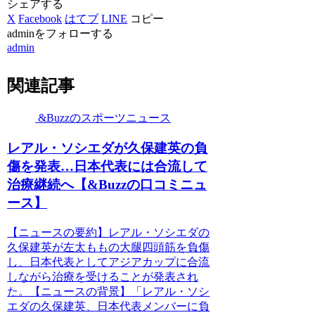
シェアする
X
Facebook
はてブ
LINE
コピー
adminをフォローする
admin
関連記事
&Buzzのスポーツニュース
レアル・ソシエダが久保建英の負
傷を発表…日本代表には合流して
治療継続へ【&Buzzの口コミニュ
ース】
【ニュースの要約】レアル・ソシエダの
久保建英が左太ももの大腿四頭筋を負傷
し、日本代表としてアジアカップに合流
しながら治療を受けることが発表され
た。【ニュースの背景】「レアル・ソシ
エダの久保建英、日本代表メンバーに負