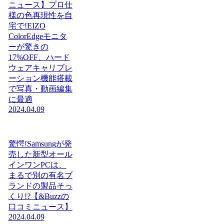
ニュース】プロ仕
様の色再現性を自
宅で!EIZO
ColorEdgeモニタ
ーが驚きの
17%OFF、ハード
ウェアキャリブレ
ーション機能搭載
で写真・動画編集
に最適
2024.04.09
驚愕!Samsungが発
売した新型オール
インワンPCは、
まるで別の有名ブ
ランドの製品そっ
くり!?【&Buzzの
口コミニュース】
2024.04.09