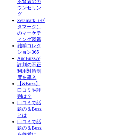
る賢者のカ
ウンセリン
グ
Zetamark（ゼ
タマーク）
のマーケテ
ィング図鑑
雑学コレク
ション365
AndBuzzが
評判の不正
利用対策制
度を導入
【&Buzz】
口コミや評
判は？
口コミで話
題の＆Buzz
とは
口コミで話
題の＆Buzz
を参考に