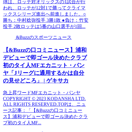
球は、ロッテ対オリックスの1試合が行
われ、ロッテが12対1で勝ってクライマ
ックスシリーズ進出へ前進しました。○
勝ち：中村稔弥投手 3勝1敗 ●負け：竹安
投手 2敗ロッテは5番の山口選手が1回...
&Buzzのスポーツニュース
【&Buzzの口コミニュース】浦和
デビューで即ゴール決めたクラブ
初のタイ人MFエカニット・パン
ヤ「Jリーグに通用するかは自分
の見せどころ」 | ゲキサカ
急上昇ワードMFエカニット・パンヤ
COPYRIGHT © 2023 KODANSHA LTD.
ALL RIGHTS RESERVED.TOPは、ニュ
ース記事：「【&Buzzの口コミニュー
ス】浦和デビューで即ゴール決めたクラ
ブ初のタイ人MF...