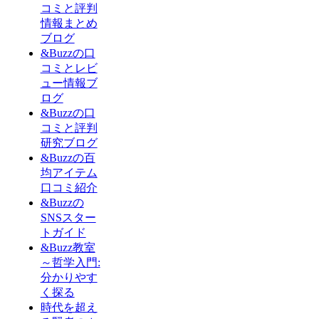
コミと評判
情報まとめ
ブログ
&Buzzの口
コミとレビ
ュー情報ブ
ログ
&Buzzの口
コミと評判
研究ブログ
&Buzzの百
均アイテム
口コミ紹介
&Buzzの
SNSスター
トガイド
&Buzz教室
～哲学入門:
分かりやす
く探る
時代を超え