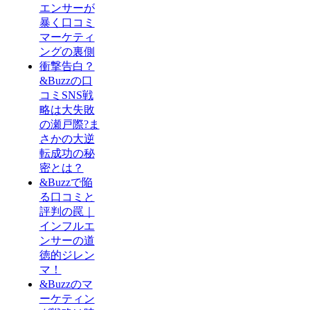
エンサーが
暴く口コミ
マーケティ
ングの裏側
衝撃告白？
&Buzzの口
コミSNS戦
略は大失敗
の瀬戸際?ま
さかの大逆
転成功の秘
密とは？
&Buzzで陥
る口コミと
評判の罠｜
インフルエ
ンサーの道
徳的ジレン
マ！
&Buzzのマ
ーケティン