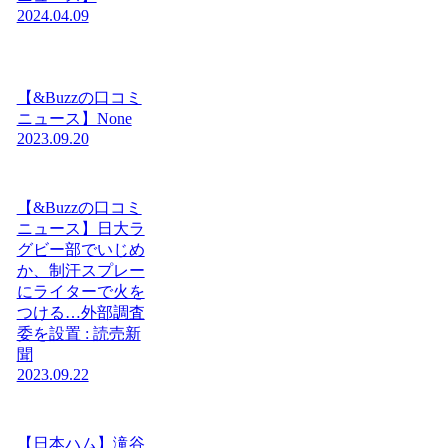
2024.04.09
【&Buzzの口コミ
ニュース】None
2023.09.20
【&Buzzの口コミ
ニュース】日大ラ
グビー部でいじめ
か、制汗スプレー
にライターで火を
つける…外部調査
委を設置 : 読売新
聞
2023.09.22
【日本ハム】滝谷