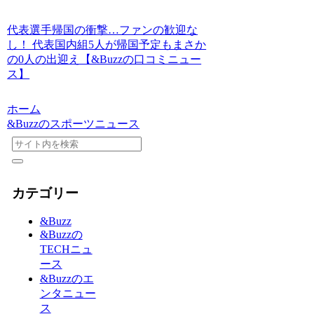
代表選手帰国の衝撃…ファンの歓迎な
し！ 代表国内組5人が帰国予定もまさか
の0人の出迎え【&Buzzの口コミニュー
ス】
ホーム
&Buzzのスポーツニュース
カテゴリー
&Buzz
&Buzzの
TECHニュ
ース
&Buzzのエ
ンタニュー
ス