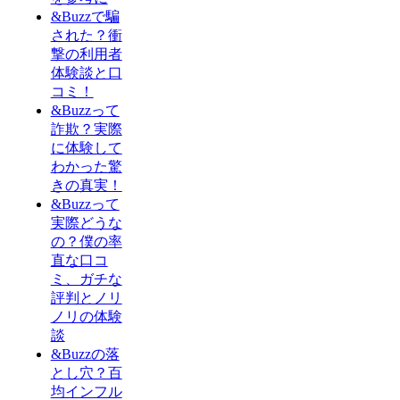
&Buzzで騙
された？衝
撃の利用者
体験談と口
コミ！
&Buzzって
詐欺？実際
に体験して
わかった驚
きの真実！
&Buzzって
実際どうな
の？僕の率
直な口コ
ミ、ガチな
評判とノリ
ノリの体験
談
&Buzzの落
とし穴？百
均インフル