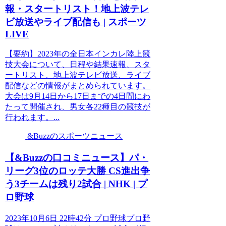
報・スタートリスト！地上波テレ
ビ放送やライブ配信も | スポーツ
LIVE
【要約】2023年の全日本インカレ陸上競
技大会について、日程や結果速報、スタ
ートリスト、地上波テレビ放送、ライブ
配信などの情報がまとめられています。
大会は9月14日から17日までの4日間にわ
たって開催され、男女各22種目の競技が
行われます。...
&Buzzのスポーツニュース
【&Buzzの口コミニュース】パ・
リーグ3位のロッテ大勝 CS進出争
う3チームは残り2試合 | NHK | プ
ロ野球
2023年10月6日 22時42分 プロ野球プロ野