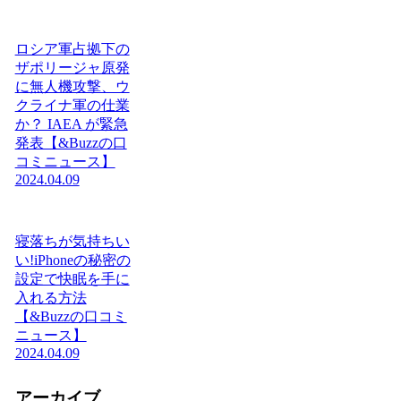
ロシア軍占拠下の
ザポリージャ原発
に無人機攻撃、ウ
クライナ軍の仕業
か？ IAEA が緊急
発表【&Buzzの口
コミニュース】
2024.04.09
寝落ちが気持ちい
い!iPhoneの秘密の
設定で快眠を手に
入れる方法
【&Buzzの口コミ
ニュース】
2024.04.09
アーカイブ