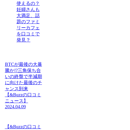
使えるの？
妊婦さんも
大満足、話
題のファミ
リーカフェ
を口コミで
発見？
BTCが最後の大暴
騰か!?三角保ち合
いの終盤で半減期
に向けた最後のチ
ャンス到来
【&Buzzの口コミ
ニュース】
2024.04.09
【&Buzzの口コミ