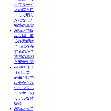
ェブサービ
スの罠と口
コミで明ら
かになった
衝撃の真実
&Buzzで商
品を騙し取
る詐欺師は
本当に存在
するのか？
驚愕の真相
と安全対策
&Buzz口コ
ミの真実！
表面だけで
は分からな
いインフル
エンサーの
リアルな体
験談
&Buzzって