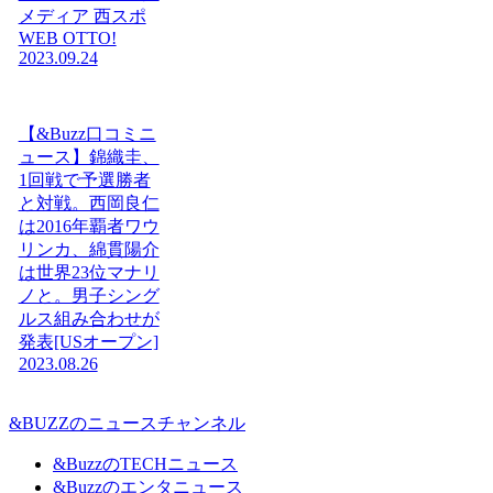
メディア 西スポ
WEB OTTO!
2023.09.24
【&Buzz口コミニ
ュース】錦織圭、
1回戦で予選勝者
と対戦。西岡良仁
は2016年覇者ワウ
リンカ、綿貫陽介
は世界23位マナリ
ノと。男子シング
ルス組み合わせが
発表[USオープン]
2023.08.26
&BUZZのニュースチャンネル
&BuzzのTECHニュース
&Buzzのエンタニュース