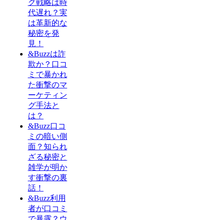
グ戦略は時
代遅れ？実
は革新的な
秘密を発
見！
&Buzzは詐
欺か？口コ
ミで暴かれ
た衝撃のマ
ーケティン
グ手法と
は？
&Buzz口コ
ミの暗い側
面？知られ
ざる秘密と
雑学が明か
す衝撃の裏
話！
&Buzz利用
者が口コミ
で暴露？ウ