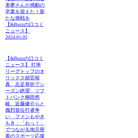
美夢さんが感動の
卒業を迎えた！新
たな挑戦を
【&Buzzの口コミ
ニュース】
2024.01.05
【&Buzzの口コミ
ニュース】 打率
リーグトップのオ
リックス頓宮裕
真、左足骨折でシ
ーズン絶望 ソフ
トバンク柳田悠
岐、近藤健介らと
熾烈首位打者争
い ファンもやき
もき：「おっ！」
でつながる地元密
着のスポーツ応援