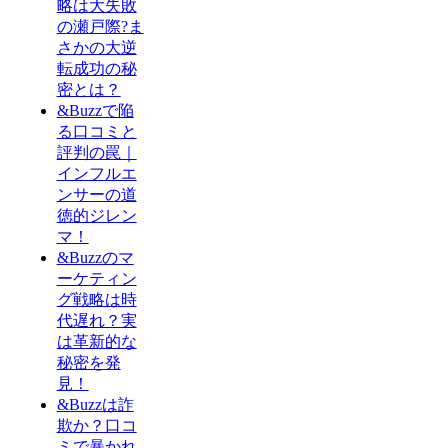
略は大失敗
の瀬戸際?ま
さかの大逆
転成功の秘
密とは？
&Buzzで陥
る口コミと
評判の罠｜
インフルエ
ンサーの道
徳的ジレン
マ！
&Buzzのマ
ーケティン
グ戦略は時
代遅れ？実
は革新的な
秘密を発
見！
&Buzzは詐
欺か？口コ
ミで暴かれ