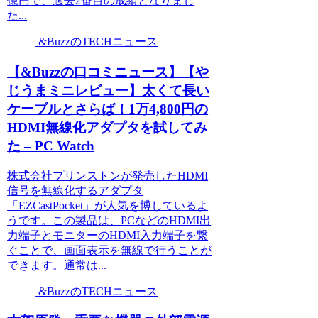
億円で、過去2番目の成績となりまし
た...
&BuzzのTECHニュース
【&Buzzの口コミニュース】【や
じうまミニレビュー】太くて長い
ケーブルとさらば！1万4,800円の
HDMI無線化アダプタを試してみ
た – PC Watch
株式会社プリンストンが発売したHDMI
信号を無線化するアダプタ
「EZCastPocket」が人気を博しているよ
うです。この製品は、PCなどのHDMI出
力端子とモニターのHDMI入力端子を繋
ぐことで、画面表示を無線で行うことが
できます。通常は...
&BuzzのTECHニュース