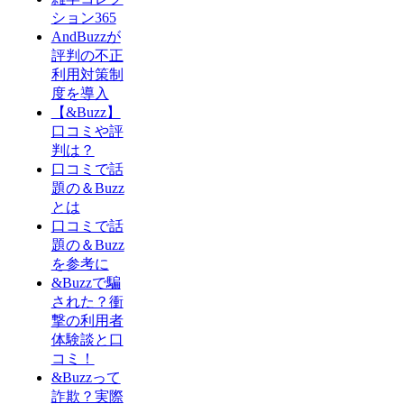
ション365
AndBuzzが
評判の不正
利用対策制
度を導入
【&Buzz】
口コミや評
判は？
口コミで話
題の＆Buzz
とは
口コミで話
題の＆Buzz
を参考に
&Buzzで騙
された？衝
撃の利用者
体験談と口
コミ！
&Buzzって
詐欺？実際