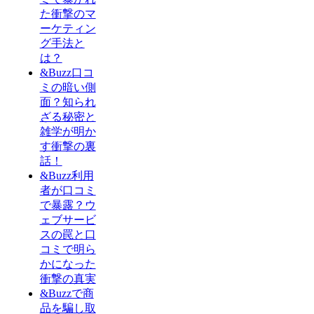
た衝撃のマ
ーケティン
グ手法と
は？
&Buzz口コ
ミの暗い側
面？知られ
ざる秘密と
雑学が明か
す衝撃の裏
話！
&Buzz利用
者が口コミ
で暴露？ウ
ェブサービ
スの罠と口
コミで明ら
かになった
衝撃の真実
&Buzzで商
品を騙し取