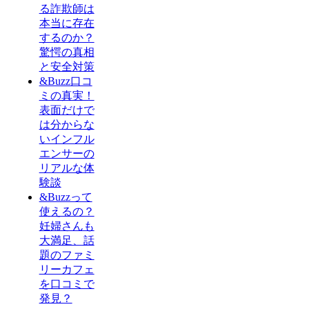
る詐欺師は
本当に存在
するのか？
驚愕の真相
と安全対策
&Buzz口コ
ミの真実！
表面だけで
は分からな
いインフル
エンサーの
リアルな体
験談
&Buzzって
使えるの？
妊婦さんも
大満足、話
題のファミ
リーカフェ
を口コミで
発見？