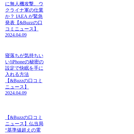
に無人機攻撃、ウ
クライナ軍の仕業
か？ IAEA が緊急
発表【&Buzzの口
コミニュース】
2024.04.09
寝落ちが気持ちい
い!iPhoneの秘密の
設定で快眠を手に
入れる方法
【&Buzzの口コミ
ニュース】
2024.04.09
【&Buzzの口コミ
ニュース】仏当局
“基準値超えの電