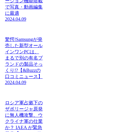
ーション機能搭載
で写真・動画編集
に最適
2024.04.09
驚愕!Samsungが発
売した新型オール
インワンPCは、
まるで別の有名ブ
ランドの製品そっ
くり!?【&Buzzの
口コミニュース】
2024.04.09
ロシア軍占拠下の
ザポリージャ原発
に無人機攻撃、ウ
クライナ軍の仕業
か？ IAEA が緊急