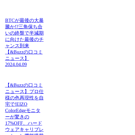
BTCが最後の大暴
騰か!?三角保ち合
いの終盤で半減期
に向けた最後のチ
ャンス到来
【&Buzzの口コミ
ニュース】
2024.04.09
【&Buzzの口コミ
ニュース】プロ仕
様の色再現性を自
宅で!EIZO
ColorEdgeモニタ
ーが驚きの
17%OFF、ハード
ウェアキャリブレ