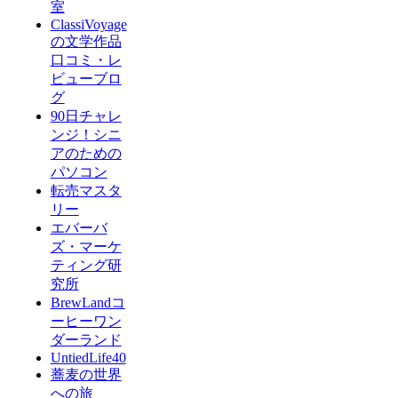
室
ClassiVoyage
の文学作品
口コミ・レ
ビューブロ
グ
90日チャレ
ンジ！シニ
アのための
パソコン
転売マスタ
リー
エバーバ
ズ・マーケ
ティング研
究所
BrewLandコ
ーヒーワン
ダーランド
UntiedLife40
蕎麦の世界
への旅