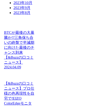
2023年10月
2023年9月
2023年8月
BTCが最後の大暴
騰か!?三角保ち合
いの終盤で半減期
に向けた最後のチ
ャンス到来
【&Buzzの口コミ
ニュース】
2024.04.09
【&Buzzの口コミ
ニュース】プロ仕
様の色再現性を自
宅で!EIZO
ColorEdgeモニタ