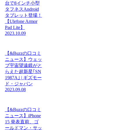
台で8インチ小型
タフネスAndroid
タブレット登場！
【Ulefone Armor
Pad Lite】
2023.10.09
【&Buzzの口コミ
ニュース】ウェッ
ブ宇宙望遠鏡がと
らえた超新星｢SN
1987A｣ | ギズモー
ド・ジャパン
2023.09.08
【&Buzzの口コミ
ニュース】iPhone
15 発表直前、ゴ
ールドマン・サッ