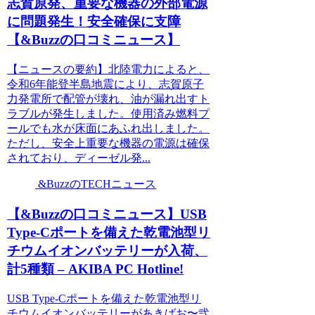
志賀原発、重要な機器の外部電源
に問題発生！安全確保に支障
【&Buzzの口コミニュース】
【ニュースの要約】北陸電力によると、
令和6年能登半島地震により、志賀原子
力発電所で配管が壊れ、油が漏れ出すト
ラブルが発生しました。使用済み燃料プ
ールでも水が床面にあふれ出しました。
ただし、安全上重要な機器の電源は確保
されており、ディーゼル発...
&BuzzのTECHニュース
【&Buzzの口コミニュース】USB
Type-Cポートを備えた乾電池型リ
チウムイオンバッテリーが入荷、
計5種類 – AKIBA PC Hotline!
USB Type-Cポートを備えた乾電池型リ
チウムイオンバッテリーがあきばお〜弐