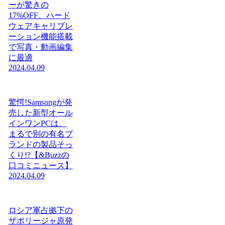
ーが驚きの
17%OFF、ハード
ウェアキャリブレ
ーション機能搭載
で写真・動画編集
に最適
2024.04.09
驚愕!Samsungが発
売した新型オール
インワンPCは、
まるで別の有名ブ
ランドの製品そっ
くり!?【&Buzzの
口コミニュース】
2024.04.09
ロシア軍占拠下の
ザポリージャ原発