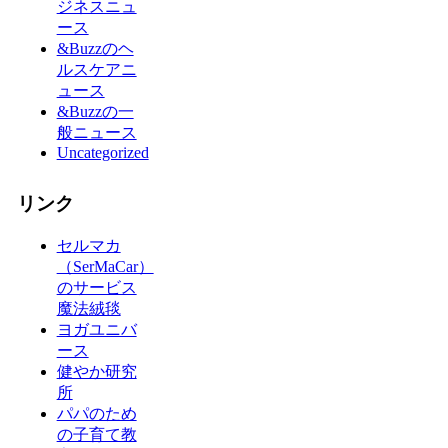
ジネスニュ
ース
&Buzzのヘ
ルスケアニ
ュース
&Buzzの一
般ニュース
Uncategorized
リンク
セルマカ
（SerMaCar）
のサービス
魔法絨毯
ヨガユニバ
ース
健やか研究
所
パパのため
の子育て教