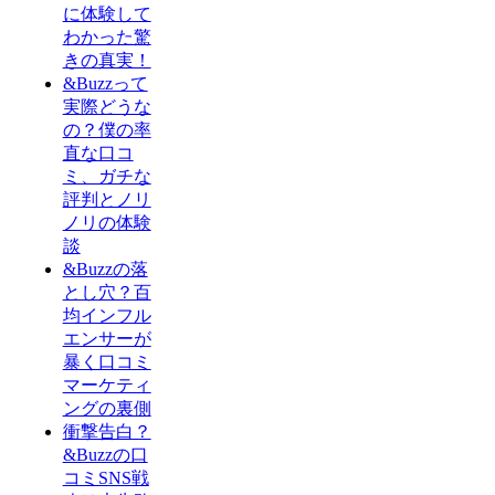
に体験して
わかった驚
きの真実！
&Buzzって
実際どうな
の？僕の率
直な口コ
ミ、ガチな
評判とノリ
ノリの体験
談
&Buzzの落
とし穴？百
均インフル
エンサーが
暴く口コミ
マーケティ
ングの裏側
衝撃告白？
&Buzzの口
コミSNS戦