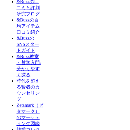
&Buzzの口
コミと評判
研究ブログ
&Buzzの百
均アイテム
口コミ紹介
&Buzzの
SNSスター
トガイド
&Buzz教室
～哲学入門:
分かりやす
く探る
時代を超え
る賢者のカ
ウンセリン
グ
Zetamark（ゼ
タマーク）
のマーケテ
ィング図鑑
雑学コレク