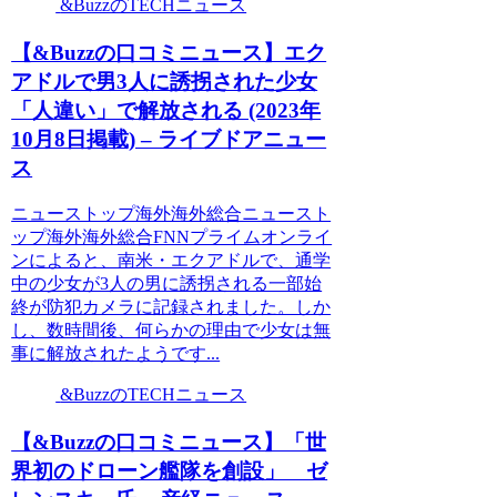
&BuzzのTECHニュース
【&Buzzの口コミニュース】エク
アドルで男3人に誘拐された少女
「人違い」で解放される (2023年
10月8日掲載) – ライブドアニュー
ス
ニューストップ海外海外総合ニュースト
ップ海外海外総合FNNプライムオンライ
ンによると、南米・エクアドルで、通学
中の少女が3人の男に誘拐される一部始
終が防犯カメラに記録されました。しか
し、数時間後、何らかの理由で少女は無
事に解放されたようです...
&BuzzのTECHニュース
【&Buzzの口コミニュース】「世
界初のドローン艦隊を創設」 ゼ