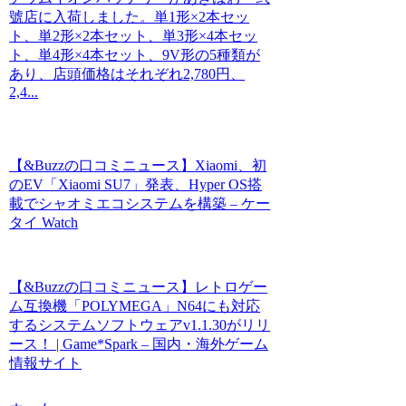
號店に入荷しました。単1形×2本セッ
ト、単2形×2本セット、単3形×4本セッ
ト、単4形×4本セット、9V形の5種類が
あり、店頭価格はそれぞれ2,780円、
2,4...
【&Buzzの口コミニュース】Xiaomi、初
のEV「Xiaomi SU7」発表、Hyper OS搭
載でシャオミエコシステムを構築 – ケー
タイ Watch
【&Buzzの口コミニュース】レトロゲー
ム互換機「POLYMEGA」N64にも対応
するシステムソフトウェアv1.1.30がリリ
ース！ | Game*Spark – 国内・海外ゲーム
情報サイト