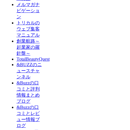
メルマガナ
ビゲーショ
ン
トリカルの
ウェブ集客
マニュアル
創業航路～
起業家の羅
針盤～
TotalBeautyQuest
&BUZZのニ
ュースチャ
ンネル
&Buzzの口
コミと評判
情報まとめ
ブログ
&Buzzの口
コミとレビ
ュー情報ブ
ログ