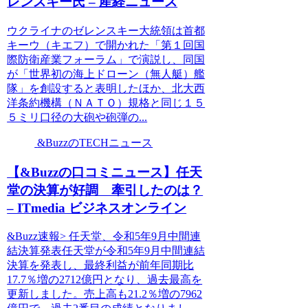
レンスキー氏 – 産経ニュース
ウクライナのゼレンスキー大統領は首都
キーウ（キエフ）で開かれた「第１回国
際防衛産業フォーラム」で演説し、同国
が「世界初の海上ドローン（無人艇）艦
隊」を創設すると表明したほか、北大西
洋条約機構（ＮＡＴＯ）規格と同じ１５
５ミリ口径の大砲や砲弾の...
&BuzzのTECHニュース
【&Buzzの口コミニュース】任天
堂の決算が好調 牽引したのは？
– ITmedia ビジネスオンライン
&Buzz速報> 任天堂、令和5年9月中間連
結決算発表任天堂が令和5年9月中間連結
決算を発表し、最終利益が前年同期比
17.7％増の2712億円となり、過去最高を
更新しました。売上高も21.2％増の7962