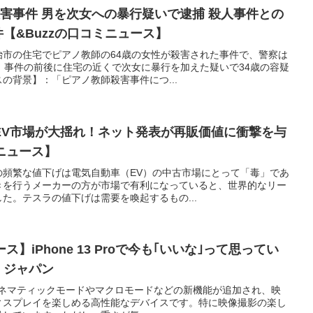
殺害事件 男を次女への暴行疑いで逮捕 殺人事件との
 事件【&Buzzの口コミニュース】
治市の住宅でピアノ教師の64歳の女性が殺害された事件で、警察は
、事件の前後に住宅の近くで次女に暴行を加えた疑いで34歳の容疑
の背景】：「ピアノ教師殺害事件につ...
EV市場が大揺れ！ネット発表が再販価値に衝撃を与
ミニュース】
の頻繁な値下げは電気自動車（EV）の中古市場にとって「毒」であ
きを行うメーカーの方が市場で有利になっていると、世界的なリー
た。テスラの値下げは需要を喚起するもの...
ス】iPhone 13 Proで今も｢いいな｣って思ってい
・ジャパン
roは、シネマティックモードやマクロモードなどの新機能が追加され、映
ィスプレイを楽しめる高性能なデバイスです。特に映像撮影の楽し