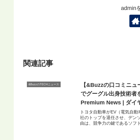
admi
関連記事
【&Buzzの口コミニ
&BuzzのTECHニュース
でグーグル出身技術者を見
Premium News |
トヨタ自動車がEV（電気自
社のトップを退任させ、デン
由は、競争力の鍵であるソフト