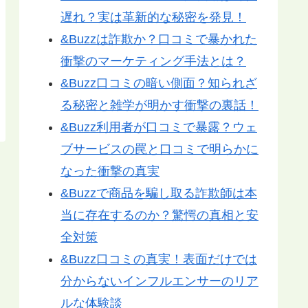
遅れ？実は革新的な秘密を発見！
&Buzzは詐欺か？口コミで暴かれた
衝撃のマーケティング手法とは？
&Buzz口コミの暗い側面？知られざ
る秘密と雑学が明かす衝撃の裏話！
&Buzz利用者が口コミで暴露？ウェ
ブサービスの罠と口コミで明らかに
なった衝撃の真実
&Buzzで商品を騙し取る詐欺師は本
当に存在するのか？驚愕の真相と安
全対策
&Buzz口コミの真実！表面だけでは
分からないインフルエンサーのリア
ルな体験談