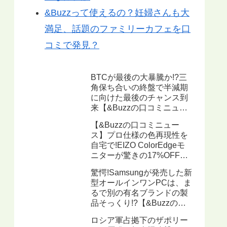
&Buzzって使えるの？妊婦さんも大
満足、話題のファミリーカフェを口
コミで発見？
BTCが最後の大暴騰か!?三
角保ち合いの終盤で半減期
に向けた最後のチャンス到
来【&Buzzの口コミニュー
ス】
【&Buzzの口コミニュー
ス】プロ仕様の色再現性を
自宅で!EIZO ColorEdgeモ
ニターが驚きの17%OFF、
ハードウェアキャリブレー
驚愕!Samsungが発売した新
ション機能搭載で写真・動
型オールインワンPCは、ま
画編集に最適
るで別の有名ブランドの製
品そっくり!?【&Buzzの口
コミニュース】
ロシア軍占拠下のザポリー