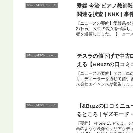
愛媛 今治 ピアノ教師
&BuzzのTECHニュース
関連を捜査 | NHK |
【ニュースの要約】愛媛県今
27日夜、女性の次女を保護し
者を逮捕しました。【ニュース
テスラの値下げで中古
&BuzzのTECHニュース
える【&Buzzの口コ
【ニュースの要約】テスラ車
り、ディーラーを通じて値引
ス会社エイベンスが報告しまし
【&Buzzの口コミニュー
&BuzzのTECHニュース
るところ | ギズモード
【要約】iPhone 13 P
画のような映像やクリアなデ