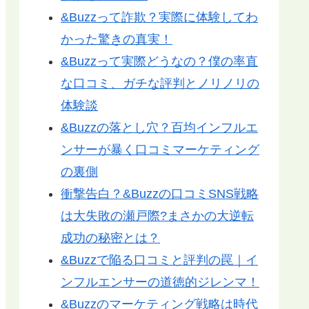
&Buzzって詐欺？実際に体験してわ
かった驚きの真実！
&Buzzって実際どうなの？僕の率直
な口コミ、ガチな評判とノリノリの
体験談
&Buzzの落とし穴？百均インフルエ
ンサーが暴く口コミマーケティング
の裏側
衝撃告白？&Buzzの口コミSNS戦略
は大失敗の瀬戸際?まさかの大逆転
成功の秘密とは？
&Buzzで陥る口コミと評判の罠｜イ
ンフルエンサーの道徳的ジレンマ！
&Buzzのマーケティング戦略は時代