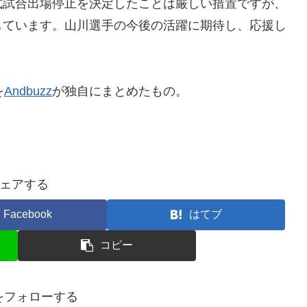
式試合出場停止を決定したことは厳しい措置ですが、
しています。山川選手の今後の活躍に期待し、応援し
を
Andbuzz
が独自にまとめたもの。
ェアする
Facebook
はてブ
コピー
nをフォローする