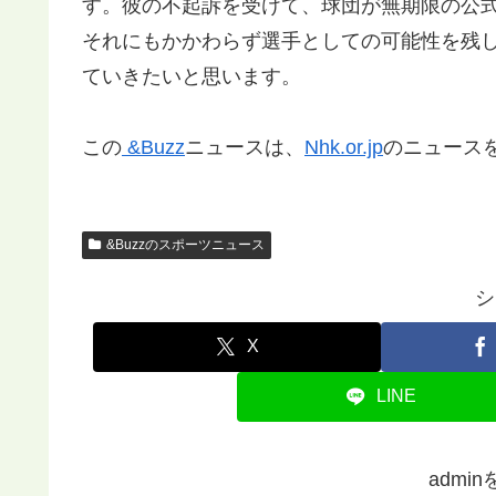
す。彼の不起訴を受けて、球団が無期限の公
それにもかかわらず選手としての可能性を残
ていきたいと思います。
この
&Buzz
ニュースは、
Nhk.or.jp
のニュース
&Buzzのスポーツニュース
シ
X
LINE
admi