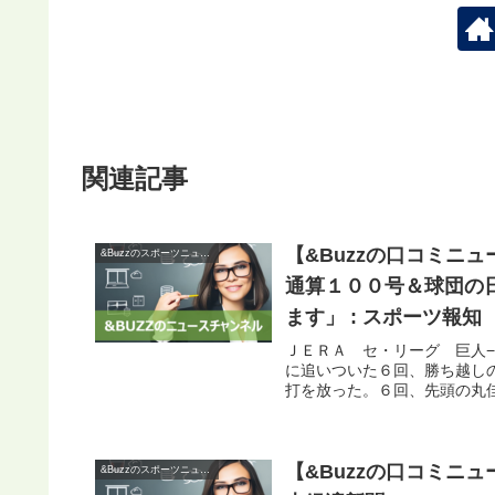
関連記事
【&Buzzの口コミニ
&Buzzのスポーツニュース
通算１００号＆球団の
ます」 : スポーツ報知
ＪＥＲＡ セ・リーグ 巨人
に追いついた６回、勝ち越し
打を放った。６回、先頭の丸佳
【&Buzzの口コミニ
&Buzzのスポーツニュース