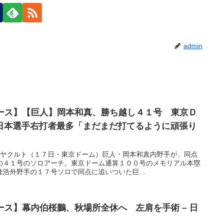
admin
ュース】【巨人】岡本和真、勝ち越し４１号 東京Ｄ
日本選手右打者最多「まだまだ打てるように頑張り
−ヤクルト（１７日・東京ドーム）巨人・岡本和真内野手が、同点
の４１号のソロアーチ。東京ドーム通算１００号のメモリアル本塁
浩外野手の１７号ソロで同点に追いついた巨...
ュース】幕内伯桜鵬、秋場所全休へ 左肩を手術 – 日