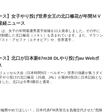
ュース】女子やり投げ世界女王の北口榛花が年間ＭＶ
 産経ニュース
）は、女子の年間最優秀選手候補を11人発表しました。その中に
初制覇した北口榛花（ＪＡＬ）も含まれています。また、マラソン
スト・アセファ（エチオピア）や、世界選手...
ス】北口が日本新67m38 DLやり投げ|au Webポ
ス
ブリュッセル大会（日本時間9日・ベルギー）世界の強豪が集うダイ
子やり投げの北口榛花（25歳、JAL）が最終6投目に日本記録とな
ました。北口は今季3勝目と通算...
「金輪際やめてほしい！」日本代表FW具智元を負傷交代させた”危険