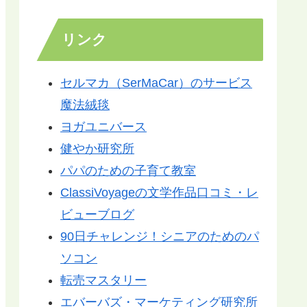
リンク
セルマカ（SerMaCar）のサービス
魔法絨毯
ヨガユニバース
健やか研究所
パパのための子育て教室
ClassiVoyageの文学作品口コミ・レ
ビューブログ
90日チャレンジ！シニアのためのパ
ソコン
転売マスタリー
エバーバズ・マーケティング研究所