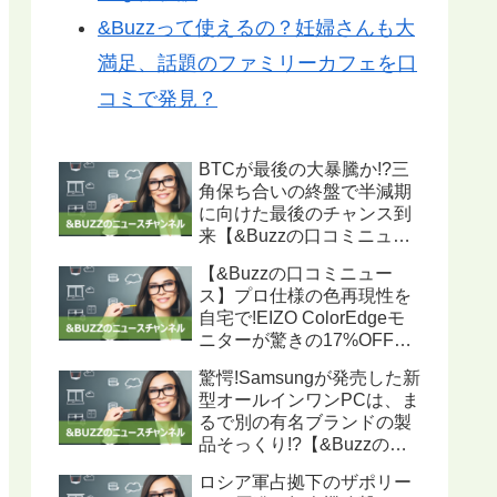
&Buzzって使えるの？妊婦さんも大
満足、話題のファミリーカフェを口
コミで発見？
BTCが最後の大暴騰か!?三
角保ち合いの終盤で半減期
に向けた最後のチャンス到
来【&Buzzの口コミニュー
ス】
【&Buzzの口コミニュー
ス】プロ仕様の色再現性を
自宅で!EIZO ColorEdgeモ
ニターが驚きの17%OFF、
ハードウェアキャリブレー
驚愕!Samsungが発売した新
ション機能搭載で写真・動
型オールインワンPCは、ま
画編集に最適
るで別の有名ブランドの製
品そっくり!?【&Buzzの口
コミニュース】
ロシア軍占拠下のザポリー