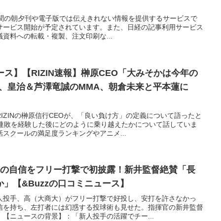
本経済新聞の朝夕刊や電子版では伝えきれない情報を提供するサービスで
サービス開始が予定されています。また、日経の記事利用サービス
資料への転載・複製、注文印刷な...
ース】【RIZIN速報】榊原CEO「大みそかは今年の
龍、皇治＆芦澤竜誠のMMA、朝倉未来と平本蓮に
IZINの榊原信行CEOが、「良い負け方」の定義について語ったと
2連敗を経験した後にどのように乗り越えたかについて話していま
スクールの満足度ランキングやアニメ...
球の自信をフリー打撃で初披露！新井監督絶賛「長
」【&Buzzの口コミニュース】
人投手、高（大商大）がフリー打撃で好投し、安打を許さなかっ
信を持ち、左打者には幻惑する投球術も見せた。指揮官の新井監督
【ニュースの背景】：「新人投手の活躍でチー...