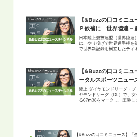
【&Buzzの口コミニ
&Buzzのスポーツニュース
Ｐ候補に 世界陸連 –
日本陸上競技連盟（世界陸連
は、やり投げで世界選手権を
で世界新記録を樹立したティギ
【&Buzzの口コミニュー
&Buzzのスポーツニュース
ータルスポーツニュー
陸上 ダイヤモンドリーグ・
ヤモンドリーグ（DL）で、女
る67m38をマークし、圧勝し
【&Buzzの口コミニュース】