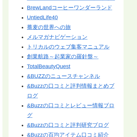
BrewLandコーヒーワンダーランド
UntiedLife40
蕎麦の世界への旅
メルマガナビゲーション
トリカルのウェブ集客マニュアル
創業航路～起業家の羅針盤～
TotalBeautyQuest
&BUZZのニュースチャンネル
&Buzzの口コミと評判情報まとめブ
ログ
&Buzzの口コミとレビュー情報ブロ
グ
&Buzzの口コミと評判研究ブログ
&Buzzの百均アイテム口コミ紹介