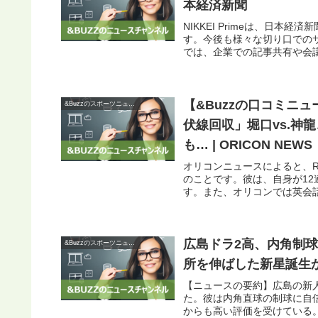
本経済新聞
NIKKEI Primeは、日
す。今後も様々な切り口での
では、企業での記事共有や会議
【&Buzzの口コミニュ
&Buzzのスポーツニュース
伏線回収」堀口vs.神
も… | ORICON NEWS
オリコンニュースによると、R
のことです。彼は、自身が1
す。また、オリコンでは英会話
広島ドラ2高、内角制
&Buzzのスポーツニュース
所を伸ばした新星誕生か
【ニュースの要約】広島の新
た。彼は内角直球の制球に自
からも高い評価を受けている。