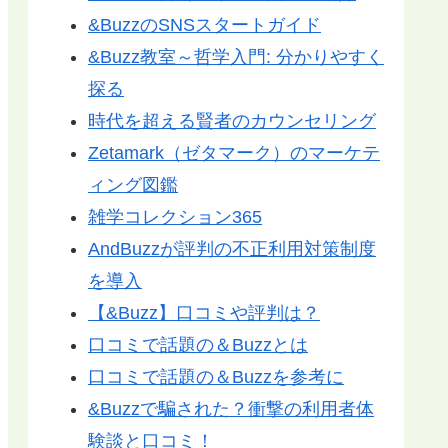
&BuzzのSNSスタートガイド
&Buzz教室～哲学入門: 分かりやすく
探る
時代を超える賢者のカウンセリング
Zetamark（ゼタマーク）のマーケテ
ィング図鑑
雑学コレクション365
AndBuzzが評判の不正利用対策制度
を導入
【&Buzz】口コミや評判は？
口コミで話題の＆Buzzとは
口コミで話題の＆Buzzを参考に
&Buzzで騙された？衝撃の利用者体
験談と口コミ！