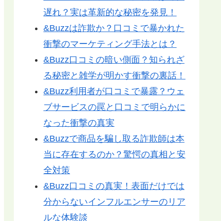
遅れ？実は革新的な秘密を発見！
&Buzzは詐欺か？口コミで暴かれた
衝撃のマーケティング手法とは？
&Buzz口コミの暗い側面？知られざ
る秘密と雑学が明かす衝撃の裏話！
&Buzz利用者が口コミで暴露？ウェ
ブサービスの罠と口コミで明らかに
なった衝撃の真実
&Buzzで商品を騙し取る詐欺師は本
当に存在するのか？驚愕の真相と安
全対策
&Buzz口コミの真実！表面だけでは
分からないインフルエンサーのリア
ルな体験談