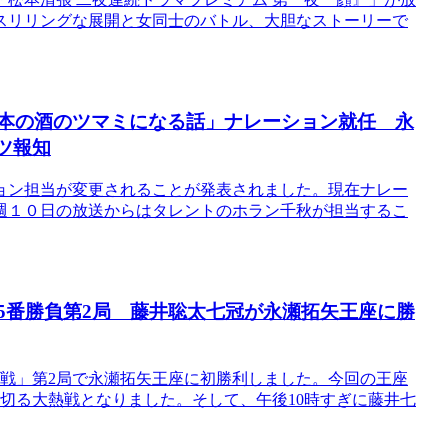
スリリングな展開と女同士のバトル、大胆なストーリーで
松本の酒のツマミになる話」ナレーション就任 永
ツ報知
ョン担当が変更されることが発表されました。現在ナレー
週１０日の放送からはタレントのホラン千秋が担当するこ
戦5番勝負第2局 藤井聡太七冠が永瀬拓矢王座に勝
戦」第2局で永瀬拓矢王座に初勝利しました。今回の王座
い切る大熱戦となりました。そして、午後10時すぎに藤井七