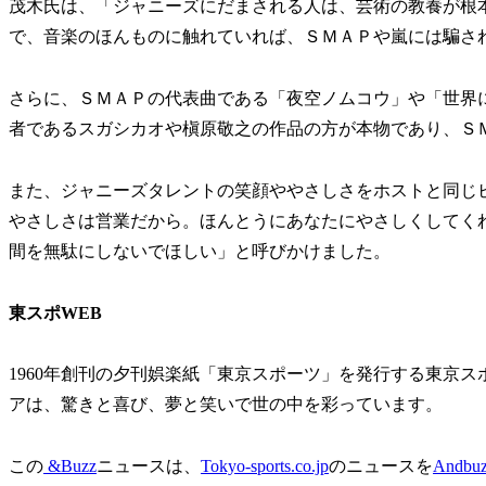
茂木氏は、「ジャニーズにだまされる人は、芸術の教養が根
で、音楽のほんものに触れていれば、ＳＭＡＰや嵐には騙さ
さらに、ＳＭＡＰの代表曲である「夜空ノムコウ」や「世界
者であるスガシカオや槇原敬之の作品の方が本物であり、Ｓ
また、ジャニーズタレントの笑顔ややさしさをホストと同じ
やさしさは営業だから。ほんとうにあなたにやさしくしてく
間を無駄にしないでほしい」と呼びかけました。
東スポWEB
1960年創刊の夕刊娯楽紙「東京スポーツ」を発行する東京
アは、驚きと喜び、夢と笑いで世の中を彩っています。
この
&Buzz
ニュースは、
Tokyo-sports.co.jp
のニュースを
Andbu