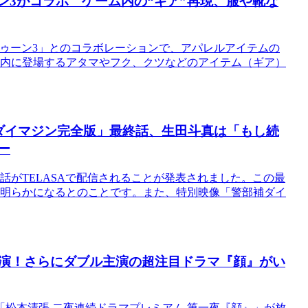
ーン3がコラボ ゲーム内の“ギア”再現、服や靴な
「スプラトゥーン3」とのコラボレーションで、アパレルアイテムの
」内に登場するアタマやフク、クツなどのアイテム（ギア）
く「ダイマジン完全版」最終話、生田斗真は「もし続
ー
8話がTELASAで配信されることが発表されました。この最
が明らかになるとのことです。また、特別映像「警部補ダイ
演！さらにダブル主演の超注目ドラマ『顔』がい
松本清張 二夜連続ドラマプレミアム 第一夜『顔』」が放