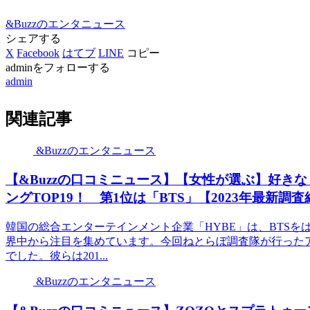
&Buzzのエンタニュース
シェアする
X
Facebook
はてブ
LINE
コピー
adminをフォローする
admin
関連記事
&Buzzのエンタニュース
【&Buzzの口コミニュース】【女性が選ぶ】好き
ングTOP19！ 第1位は「BTS」【2023年最新調査
韓国の総合エンターテインメント企業「HYBE」は、BTS
界中から注目を集めています。今回ねとらぼ調査隊が行ったア
でした。彼らは201...
&Buzzのエンタニュース