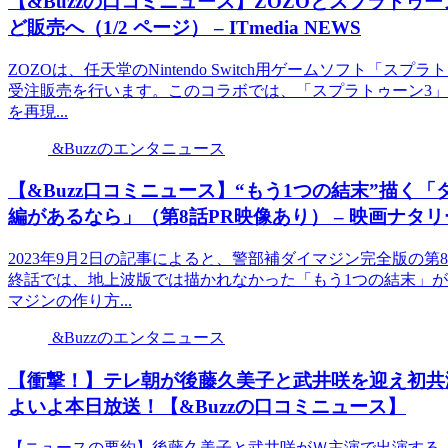
【&Buzzの口コミニュース】ZOZOとスプラトゥ
ど販売へ（1/2 ページ） – ITmedia NEWS
ZOZOは、任天堂のNintendo Switch用ゲームソフト
受注販売を行います。このコラボでは、「スプラトゥーン3
を再現...
&Buzzのエンタニュース
【&Buzz口コミニュース】“もう1つの結末”描
編があるなら」（第8話PR映像あり） – 映画ナタリ
2023年9月2日の記事によると、警部補ダイマジン完全版の第
終話では、地上波版では描かれなかった「もう1つの結末」
マジンの作り方...
&Buzzのエンタニュース
【衝撃！】テレ朝が後藤久美子と武井咲を迎え初共
よいよ本日放送！【&Buzzの口コミニュース】
【ニュースの要約】後藤久美子と武井咲がＷ主演で出演する「