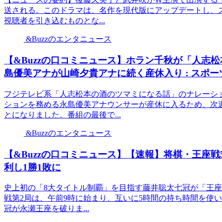
送される。このドラマは、名作を現代版にアップデートし、
視聴者を引き込むものとな...
&Buzzのエンタニュース
【&Buzzの口コミニュース】ホラン千秋が「人志
島優美アナが山崎夕貴アナに続く産休入り : スポー
フジテレビ系「人志松本の酒のツマミになる話」のナレーシ
ションを務める永島優美アナウンサーが産休に入るため、次
とになりました。番組の最後で...
&Buzzのエンタニュース
【&Buzzの口コミニュース】【速報】将棋・王座
利し1勝1敗に
史上初の「8大タイトル制覇」を目指す藤井聡太七冠が「王座
戦第2局は、午前9時に始まり、互いに5時間の持ち時間を使
冠が永瀬王座を破りま...