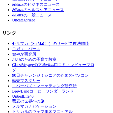
&Buzzのビジネスニュース
&Buzzのヘルスケアニュース
&Buzzの一般ニュース
Uncategorized
リンク
セルマカ（SerMaCar）のサービス魔法絨毯
ヨガユニバース
健やか研究所
パパのための子育て教室
ClassiVoyageの文学作品口コミ・レビューブロ
グ
90日チャレンジ！シニアのためのパソコン
転売マスタリー
エバーバズ・マーケティング研究所
BrewLandコーヒーワンダーランド
UntiedLife40
蕎麦の世界への旅
メルマガナビゲーション
トリカルのウェブ集客マニュアル