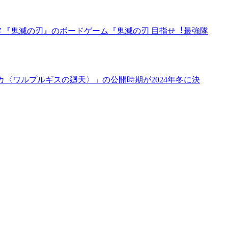
メ『鬼滅の刃』のボードゲーム『鬼滅の刃 目指せ︕最強隊
カ〈ワルプルギスの廻天〉」の公開時期が2024年冬に決